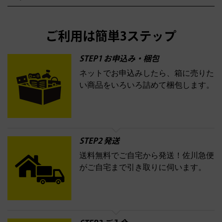
アウェイウッド
ウェッジ
パター
ユーティリティ
テニスラ
ン
アンプリチュード
イヴ・サンローラン
ALBION
Amplitude
タイヤ
ブレーキパーツ
カーナビ
クラッチ
ドライブレコー
ケット
バドミントンラケット
イプサ
エスティローダー
YVES SAINT LAURENT
IPSA
ダー
カーオーディオ
エスト
エレガンス
エリクシー
ESTEE LAUDER
est
Elégance
ご利用は簡単3ステップ
ル
オッペン化粧品
オバジ
花王
カネボ
ELIXIR
Obagi
Kao
ウ
KANEBO
STEP1 お申込み・梱包
ネットでお申込みしたら、箱に売りた
コスメ・香水買取の
い商品をいろいろ詰めて梱包します。
詳細はこちら
STEP2 発送
送料無料でご自宅から発送！佐川急便
がご自宅まで引き取りに伺います。