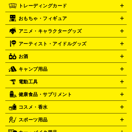
XBOX One
XBOX One X
XBOX One S
XBOX 360
ファミ
タグホイヤー
カシオ
TAG Heuer
SEIKO
トレーディングカード
ゴールド
インゴット
コイン・金貨
メダル・記念品
ジュ
コン
スーパーファミコン
ニンテンドー64
セガサターン
セイコー
G-SHOCK
CASIO
Gショック
エリー・宝石
シルバーアクセサリー
銀食器・カトラリー
ドリームキャスト
PCエンジン
ネオジオ
メガドライブ
PC
おもちゃ・フィギュア
パネライ
ポケモンカード
遊戯王
カルティエ
ワンピースカード
デュエルマスター
Panerai
Cartier
ゲーム
ゲームパッド
メモリーカード
アーケードスティッ
ズ
ホロライブ オフィシャルカードゲーム
サプライ品
未開
ク
レーシングコントローラー
ヘッドセット
amiibo
ニンテ
スウォッチ
センチュリー
Swatch
CENTURY
アニメ・キャラクターグッズ
フィギュア
プラモデル
ミニカー
レトロトイ
エアガン・
封ボックス
金・プラチナ買取の詳細はこちら
未開封パック
その他カードゲーム
その他コレク
ンドークラシックミニファミコン
ニンテンドークラシックミニ
タイメックス
シチズン
TIMEX
CITIZEN
モデルガン
ドール
鉄道模型
ションカード
スーパーファミコン
メガドライブミニ
レトロフリーク
レト
アーティスト・アイドルグッズ
プレゲ
ブルガリ
VTuberグッズ
缶バッジ
アクリルグッズ
ラバスト
タペス
Breguet
BVLGARI
ロゲーム互換機
トリー
抱き枕カバー
おもちゃ買取の詳細はこちら
一番くじ
ぬいぐるみ
トレーディングカード買取の詳細はこちら
ダニエル・ウェリントン
Daniel Wellington
お酒
ライブDVD・Blu-ray
映像ソフト
アイドルCD
写真集
ペン
ゲーム買取の詳細はこちら
ディーゼル
アルマーニ
Diesel
ARMANI
ライト
タオル
アニメ・キャラクターグッズ
Tシャツ
パーカー
はっぴ
生写真
ジャー
キャンプ用品
フェンディ
フランクミュラー
FENDI
FRANCK MULLER
ウイスキー
ワイン
ブランデー
日本酒・焼酎
各種アルコ
ジ
アクリルキーホルダー
買取の詳細はこちら
トートバッグ
リュック
缶バッ
ール
ジ
ベースボールシャツ
うちわ
グッチ
ハミルトン
GUCCI
Hamilton
電動工具
テント・タープ
寝袋・キャンプ寝具
ザック・リュック
発電
ハリー･ウィンストン
エルメス
Harry Winston
HERMES
機
ナイフ
バーナー・バーベキューコンロ
お酒買取の詳細はこちら
ランタン・ライ
アーティスト・アイドルグッズ
ルミノックス
健康食品・サプリメント
LUMINOX
穴あけ・締付工具
切断工具
研磨工具
電動工具・充電工具
ト
クッカー・調理器具
キャンプテーブル・椅子
登山靴・ト
買取の詳細はこちら
レッキングシューズ
アウトドア用品
コスメ・香水
時計買取の詳細はこちら
サントリー
アサヒ
MLM
サントリーウエルネス
カルピス
ハンディGPS、レインウエアなど
電動工具買取の詳細はこちら
スポーツ用品
SK-II
シャネル
ドゥ・ラ・メール
キャンプ用品買取の詳細はこちら
エスケーツー
CHANEL
健康食品・サプリメント
資生堂
ポーラ
アディ
DE LA MER
SHISEIDO
POLA