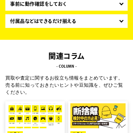
きるので査定額が高くなりやすいです。
事前に動作確認をしておく
「買ってみたけど使わない」「今は使わないけどま
液晶の表示がおかしい、ボタンが押せない、音がな
た使うかも…」そんな商品はお家で眠らせておくよ
らないなどの動作不良はマイナス査定の要因となり
付属品などはできるだけ揃える
り、早く査定に出すのがオススメです。
ます。
説明書や保証書、付属品はできるだけ揃えておきま
すべての機能がきちんと使えるかどうか確認しまし
しょう。
ょう。
キッチン家電の場合はレシピ本が付いてくることが
多いので、これも忘れずに箱に入れてお送りくださ
関連コラム
い。プラス査定に繋がります。
- COLUMN -
買取や査定に関するお役立ち情報をまとめています。
売る前に知っておきたいヒントや豆知識を、ぜひご覧
ください。