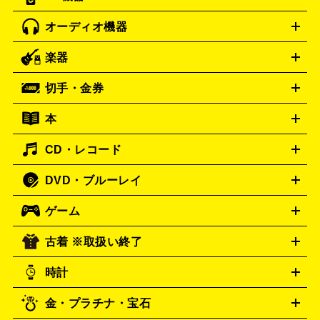
ゲーミングPC買取の詳細はこちら
パソコン買取の詳細はこちら
オーディオ機器
ブルーレイ・DVDレコーダー
iPad製品買取の詳細はこちら
音楽プレイヤー
プロジェクタ
ー
ラジカセ
ラジオ
ミニコンポ・システムコンポ
ビデオ
楽器
スピーカー
プリメインアンプ
レコードプレーヤー・ターンテ
デッキ
カラオケ機器
テレビ
ブルーレイ・DVDプレーヤ
ーブル
CDプレイヤー
イヤホン
真空管アンプ
オープンリ
ー
マイク
リモコン
ICレコーダー
記録メディア
映像用
切手・金券
ギター
ベース
アコギ
バイオリン
サックス
フルート
ールデッキ
ヘッドホン
チューナー
AVアンプ
MDプレーヤ
ケーブル
キーボード
アンプ
エフェクター
ー
イコライザー
DATデッキ
ホームシアター・サラウンドセ
本
切手シート
クオカード
テレホンカード
ANA（全日空）株
ット
ウーファー
AV機器買取の詳細はこちら
ワイヤレス・ポータブルスピーカー
スマー
主優待券
JCBギフトカード
楽器買取の詳細はこちら
はがき・年賀状
トスピーカー
交換針・カートリッジ
音響用ケーブル
記録媒
CD・レコード
漫画・コミック
小説
ビジネス書
医学書・教育書
哲学・
体
人文書
趣味・暮らし本
切手・金券買取の詳細はこちら
写真集・絵本
DVD・ブルーレイ
J-POP
アニメ・ゲーム
サウンドトラック
ロック
ハード
オーディオ買取の詳細はこちら
ロック・ヘヴィーメタル
本買取の詳細はこちら
ジャズ
クラシック
ソウル・R＆
ゲーム
映画
ドラマ
アニメ
ミュージックビデオ
アイドル
スポ
B
歌謡曲・演歌
洋楽
K-POP
ブルース・カントリー
ヒッ
ーツ
お笑い
ドキュメンタリー
舞台・ステージ
プホップ
ダンス・エレクトロニカ
フュージョン
ワール
古着 ※取扱い終了
ニンテンドー Switch2
ニンテンドー Switch
ド
ヒーリング・ニューエイジ
キッズ・ファミリー
日本の伝
スイッチ2
ニンテンドー 3DS
DVD買取の詳細はこちら
ニンテンドー DS
PS5
統芸能・芸能
カラオケ
スポーツ・カルチャー
スイッチ
時計
PS4
PS3
PS Vita
プレステ5
プレステ4
プレステ3
古着買取の詳細はこちら
PSP
PS4 pro
PS2
プレイステーション
PS VR
ゲームボ
CD・レコード買取の詳細はこちら
金・プラチナ・宝石
ーイ
ロレックス
ゲームボーイアドバンス
オメガ
Wii
Wii U
ゲームキューブ
ROLEX
OMEGA