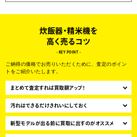
炊飯器・精米機を
高く売るコツ
- KEY POINT -
ご納得の価格でお売りいただくために、査定のポイン
トをご紹介いたします。
まとめて査定すれば買取額アップ！
引っ越しで不要になった家電など、まとめて買取に
出すと査定額がアップする可能性が高まります。本
汚れはできるだけきれいにしておく
やゲーム、フィギュアなどもまとめて査定できま
きれいな商品は査定額がアップしやすいです。
す。買取王子なら全部まとめてダンボールに詰める
本体表面の汚れやホコリは、クリーナーなどできれ
新型モデルが出る前に買取に出すのがオススメ
だけなのでカンタン！
いに拭き取っておくことが大切です。
発売したばかりの商品は、新品に近い価格で販売で