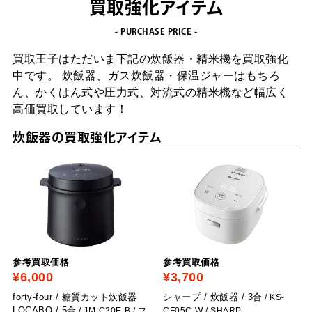
買取強化アイテム
- PURCHASE PRICE -
買取王子はただいま下記の炊飯器・精米機を買取強化
中です。
炊飯器、ガス炊飯器・保温ジャーはもちろ
ん、
かくはん式や圧力式、対流式の精米機など幅広く
高価買取しています！
炊飯器の買取強化アイテム
参考買取価格
参考買取価格
¥6,000
¥3,700
forty-four / 糖質カット炊飯器
シャープ / 炊飯器 / 3合
/ KS-
LOCABO / 5合
/ JM-C20E-B
/ フ
CF05C-W
/ SHARP