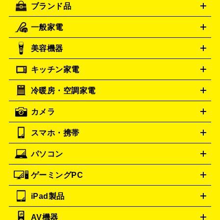
ブランド品
一般家電
ルイ・ヴィトン
エルメス
LOUIS VUITTON
HERMES
シャネル
グッチ
コーチ
CHANEL
GUCCI
COACH
美容機器
掃除機
アイロン
ミシン
電話機・FAX
電池・充電池
プラダ
フェリージ
PRADA
Felisi
キッチン家電
ゴヤール
美顔器
脱毛器
家電買取の詳細はこちら
ヘアドライヤー
ポーター
ヘアアイロン
EMS
フェ
GOYARD
PORTER
イスケア
ボディケア
マッサージ機
電気シェーバー
電動
トゥミ
トリー バーチ
TUMI
TORY BURCH
冷暖房・空調家電
オーブンレンジ・電子レンジ
炊飯器・精米機
ホットプレー
歯ブラシ
ロレックス
オメガ
ROLEX
OMEGA
ト・たこ焼き器
ホームベーカリー
電気圧力鍋
ミキサー・カ
カメラ
アンテプリマ
バレンシアガ
ストーブ
ファンヒーター
電気ヒーター
ふとん乾燥機
加
ッター
調理家電
ANTEPRIMA
美容機器の詳細はこちら
ワインセラー
BALENCIAGA
湿器、除湿器
空気清浄器
扇風機
サーキュレーター
ボッテガ・ヴェネタ
Bottega Veneta
スマホ・携帯
ニコン
Canon
ソニー
富士フイルム
オリンパス
パナソニ
キッチン家電買取の
バーバリー
ブルガリ
BURBERRY
BVLGARI
ック
一眼レフカメラ
家電買取の詳細はこちら
コンパクトデジカメ（コンデジ）
ミラ
詳細はこちら
パソコン
カルティエ
Cartier
iPhone
Xperia
Android
携帯電話
ポータブル充電器
スマ
ーレス一眼
一眼レフ レンズ各種
レンズフィルター
一脚・
ートフォンアクセサリー
三脚
ドルチェ＆ガッバーナ
Dolce&Gabbana
ゲーミングPC
ノートパソコン
デスクトップパソコン
Mac
パソコンパー
フェンディ
ロエベ
FENDI
Loewe
ツ
PCモニター
スマホ・携帯買取の詳細はこちら
パソコン周辺機器
電子ブックリーダー
プ
カメラ買取の詳細はこちら
ティファニー
iPad製品
Tiffany&Co.
デスクトップ
ノートパソコン
PCパーツ
周辺機器
リンター
AV機器
ブランド品買取の詳細はこちら
iPad
iPad Pro
iPad Air
iPad mini