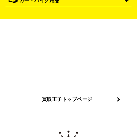
カー・バイク用品
ゴルフクラブ・ゴルフ用品
ドライバー
アイアンセット
フェ
クション
買取の詳細はこちら
アユーラ
アールエムケー
ADDICTION
AYURA
アウェイウッド
ウェッジ
パター
ユーティリティ
テニス
アルビオン
アンプリチュード
RMK
ALBION
タイヤ
ブレーキパーツ
カーナビ
クラッチ
ドライブレコ
ラケット
バドミントンラケット
イヴ・サンローラン
イ
Amplitude
YVES SAINT LAURENT
ーダー
カーオーディオ
プサ
エスティローダー
エスト
IPSA
ESTEE LAUDER
エレガンス
エリクシール
オ
est
Elégance
ELIXIR
ッペン化粧品
オバジ
花王
カネボウ
Obagi
Kao
KANEBO
コスメ・香水買取の
詳細はこちら
買取王子トップページ