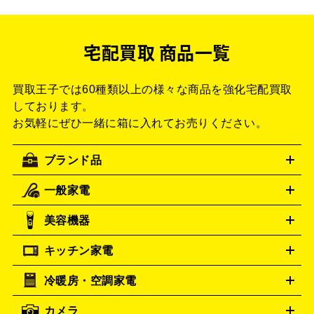
宅配買取 商品一覧
買取王子では60種類以上の様々な商品を強化宅配買取
しております。
お気軽にぜひ一緒に箱に入れてお売りください。
ブランド品
一般家電
ルイ・ヴィトン
エルメス
LOUIS VUITTON
HERMES
シャネル
グッチ
コーチ
CHANEL
GUCCI
COACH
美容機器
掃除機
アイロン
ミシン
電話機・FAX
電池・充電池
プラダ
フェリージ
PRADA
Felisi
キッチン家電
ゴヤール
美顔器
脱毛器
家電買取の詳細はこちら
ヘアドライヤー
ポーター
ヘアアイロン
EMS
フェ
GOYARD
PORTER
イスケア
ボディケア
マッサージ機
電気シェーバー
電動
トゥミ
トリー バーチ
TUMI
TORY BURCH
冷暖房・空調家電
オーブンレンジ・電子レンジ
炊飯器・精米機
ホットプレー
歯ブラシ
ロレックス
オメガ
ROLEX
OMEGA
ト・たこ焼き器
ホームベーカリー
電気圧力鍋
ミキサー・カ
カメラ
アンテプリマ
バレンシアガ
ANTEPRIMA
BALENCIAGA