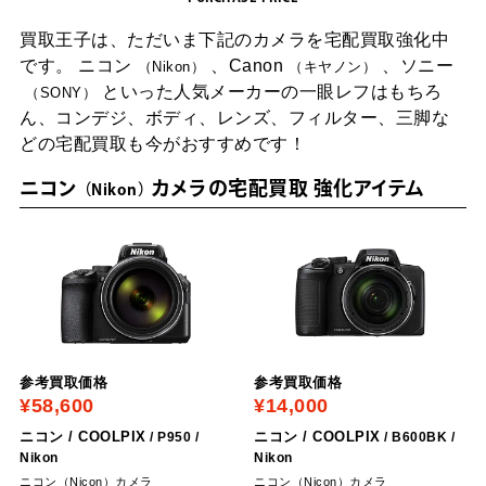
買取王子は、ただいま下記のカメラを宅配買取強化中
です。
ニコン
、Canon
、ソニー
Nikon
キヤノン
といった人気メーカーの一眼レフはもちろ
SONY
ん、
コンデジ、ボディ、レンズ、フィルター、三脚な
どの宅配買取も今がおすすめです！
ニコン
カメラの宅配買取 強化アイテム
Nikon
参考買取価格
参考買取価格
¥58,600
¥14,000
ニコン / COOLPIX
ニコン / COOLPIX
/ ‎P950
/
/ ‎B600BK
/
Nikon
Nikon
ニコン（Nicon）カメラ
ニコン（Nicon）カメラ