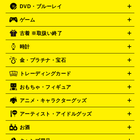
人文書
趣味・暮らし本
切手・金券買取の詳細はこちら
写真集・絵本
DVD・ブルーレイ
J-POP
アニメ・ゲーム
サウンドトラック
ロック
ハード
オーディオ買取の詳細はこちら
ロック・ヘヴィーメタル
本買取の詳細はこちら
ジャズ
クラシック
ソウル・R＆
ゲーム
映画
ドラマ
アニメ
ミュージックビデオ
アイドル
スポ
B
歌謡曲・演歌
洋楽
K-POP
ブルース・カントリー
ヒッ
ーツ
お笑い
ドキュメンタリー
舞台・ステージ
プホップ
ダンス・エレクトロニカ
フュージョン
ワール
古着 ※取扱い終了
ニンテンドー Switch2
ニンテンドー Switch
ド
ヒーリング・ニューエイジ
キッズ・ファミリー
日本の伝
スイッチ2
ニンテンドー 3DS
DVD買取の詳細はこちら
ニンテンドー DS
PS5
統芸能・芸能
カラオケ
スポーツ・カルチャー
スイッチ
時計
PS4
PS3
PS Vita
プレステ5
プレステ4
プレステ3
古着買取の詳細はこちら
PSP
PS4 pro
PS2
プレイステーション
PS VR
ゲームボ
CD・レコード買取の詳細はこちら
金・プラチナ・宝石
ーイ
ロレックス
ゲームボーイアドバンス
オメガ
Wii
Wii U
ゲームキューブ
ROLEX
OMEGA
XBOX One
XBOX One X
XBOX One S
XBOX 360
ファミ
タグホイヤー
カシオ
TAG Heuer
SEIKO
トレーディングカード
ゴールド
インゴット
コイン・金貨
メダル・記念品
ジュ
コン
スーパーファミコン
ニンテンドー64
セガサターン
セイコー
G-SHOCK
CASIO
Gショック
エリー・宝石
シルバーアクセサリー
銀食器・カトラリー
ドリームキャスト
PCエンジン
ネオジオ
メガドライブ
PC
おもちゃ・フィギュア
パネライ
ポケモンカード
遊戯王
カルティエ
ワンピースカード
デュエルマスター
Panerai
Cartier
ゲーム
ゲームパッド
メモリーカード
アーケードスティッ
ズ
ホロライブ オフィシャルカードゲーム
サプライ品
未開
ク
レーシングコントローラー
ヘッドセット
amiibo
ニンテ
スウォッチ
センチュリー
Swatch
CENTURY
アニメ・キャラクターグッズ
フィギュア
プラモデル
ミニカー
レトロトイ
エアガン・
封ボックス
金・プラチナ買取の詳細はこちら
未開封パック
その他カードゲーム
その他コレク
ンドークラシックミニファミコン
ニンテンドークラシックミニ
タイメックス
シチズン
TIMEX
CITIZEN
モデルガン
ドール
鉄道模型
ションカード
スーパーファミコン
メガドライブミニ
レトロフリーク
レト
アーティスト・アイドルグッズ
プレゲ
ブルガリ
VTuberグッズ
缶バッジ
アクリルグッズ
ラバスト
タペス
Breguet
BVLGARI
ロゲーム互換機
トリー
抱き枕カバー
おもちゃ買取の詳細はこちら
一番くじ
ぬいぐるみ
トレーディングカード買取の詳細はこちら
ダニエル・ウェリントン
Daniel Wellington
お酒
ライブDVD・Blu-ray
映像ソフト
アイドルCD
写真集
ペン
ゲーム買取の詳細はこちら
ディーゼル
アルマーニ
Diesel
ARMANI
ライト
タオル
アニメ・キャラクターグッズ
Tシャツ
パーカー
はっぴ
生写真
ジャー