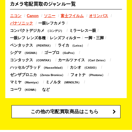
カメラ宅配買取のジャンル一覧
ニコン
Canon
ソニー
富士フイルム
オリンパス
パナソニック
一眼レフカメラ
コンパクトデジカメ
ミラーレス一眼
コンデジ
一眼レフ レンズ各種
レンズフィルター
一脚・三脚
ペンタックス
ライカ
PENTAX
Leica
シグマ
ゴープロ
SIGMA
GoPro
コンタックス
カールツァイス
CONTAX
Carl Zeiss
ハッセルブラッド
カシオ
Hasselblad
CASIO
ゼンザブロニカ
フォトナ
Zenza Bronica
Photona
マミヤ
ミノルタ
Mamiya
MINOLTA
コーワ
KOWA
この他の宅配買取商品はこちら