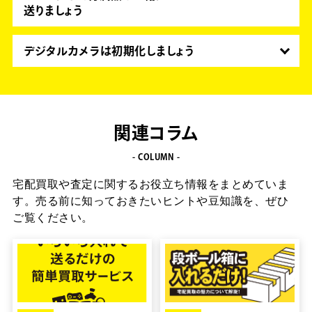
「買ってみたけど使わない」「今は使わないけどま
送りましょう
た使うかも…」そんな商品はお家で眠らせておくよ
キレイで付属品が揃っている商品は販売価格もあが
り早く査定に出すのがオススメです。
るため査定アップしやすいです。
デジタルカメラは初期化しましょう
特にカメラは売る前に簡単にお手入れするだけで見
デジカメなどはパスワード等によるロックがかかっ
栄えがよくなり、査定額もアップします！
ているものがあります。
事前に初期化やロックの解除を行っておくと査定が
スムーズになり、お待たせしません。
関連コラム
- COLUMN -
宅配買取や査定に関するお役立ち情報をまとめていま
す。
売る前に知っておきたいヒントや豆知識を、ぜひ
ご覧ください。