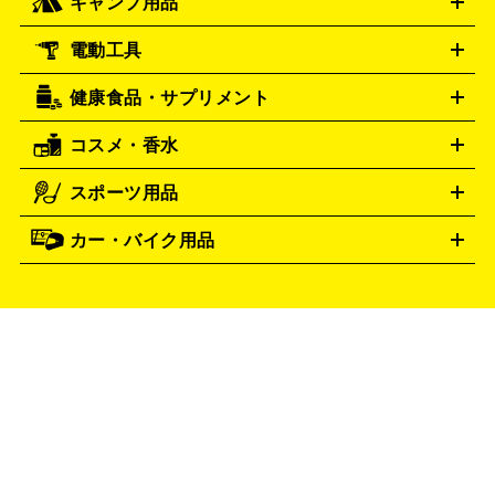
キャンプ用品
フェンディ
フランクミュラー
FENDI
FRANCK MULLER
ウイスキー
ワイン
ブランデー
日本酒・焼酎
各種アルコ
ジ
アクリルキーホルダー
買取の詳細はこちら
トートバッグ
リュック
缶バッ
ール
ジ
ベースボールシャツ
うちわ
グッチ
ハミルトン
GUCCI
Hamilton
電動工具
テント・タープ
寝袋・キャンプ寝具
ザック・リュック
発電
ハリー･ウィンストン
エルメス
Harry Winston
HERMES
機
ナイフ
バーナー・バーベキューコンロ
お酒買取の詳細はこちら
ランタン・ライ
アーティスト・アイドルグッズ
ルミノックス
健康食品・サプリメント
LUMINOX
穴あけ・締付工具
切断工具
研磨工具
電動工具・充電工具
ト
クッカー・調理器具
キャンプテーブル・椅子
登山靴・ト
買取の詳細はこちら
レッキングシューズ
アウトドア用品
コスメ・香水
時計買取の詳細はこちら
サントリー
アサヒ
MLM
サントリーウエルネス
カルピス
ハンディGPS、レインウエアなど
電動工具買取の詳細はこちら
スポーツ用品
SK-II
シャネル
ドゥ・ラ・メール
キャンプ用品買取の詳細はこちら
エスケーツー
CHANEL
健康食品・サプリメント
資生堂
ポーラ
アディ
DE LA MER
SHISEIDO
POLA
カー・バイク用品
ゴルフクラブ・ゴルフ用品
ドライバー
アイアンセット
フェ
クション
買取の詳細はこちら
アユーラ
アールエムケー
ADDICTION
AYURA
アウェイウッド
ウェッジ
パター
ユーティリティ
テニス
アルビオン
アンプリチュード
RMK
ALBION
タイヤ
ブレーキパーツ
カーナビ
クラッチ
ドライブレコ
ラケット
バドミントンラケット
イヴ・サンローラン
イ
Amplitude
YVES SAINT LAURENT
ーダー
カーオーディオ
プサ
エスティローダー
エスト
IPSA
ESTEE LAUDER
エレガンス
エリクシール
オ
est
Elégance
ELIXIR
ッペン化粧品
オバジ
花王
カネボウ
Obagi
Kao
KANEBO
コスメ・香水買取の
詳細はこちら