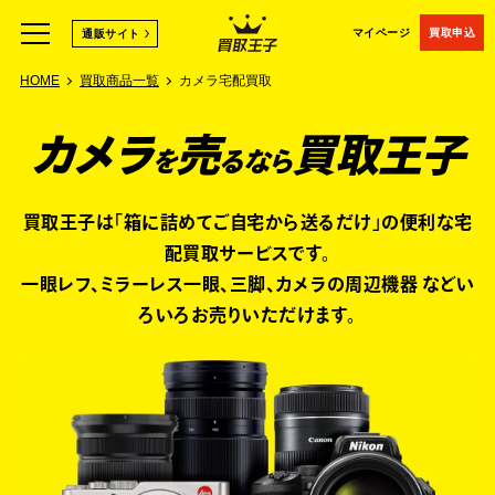
マイページ
買取申込
通販サイト
HOME
買取商品一覧
カメラ宅配買取
カメラ
売
買取王子
を
るなら
買取王子は「箱に詰めてご自宅から送るだけ」の便利な宅
配買取サービスです。
一眼レフ、ミラーレス一眼、三脚、カメラの周辺機器 などい
ろいろお売りいただけます。