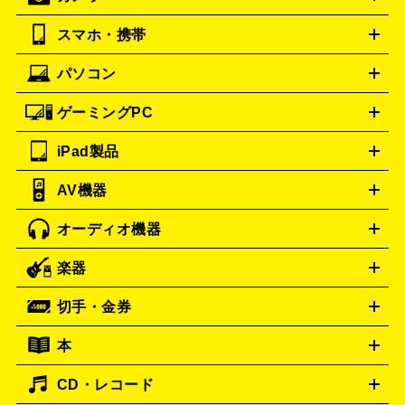
ストーブ
ファンヒーター
電気ヒーター
ふとん乾燥機
加
ッター
調理家電
美容機器の詳細はこちら
ワインセラー
湿器、除湿器
空気清浄器
扇風機
サーキュレーター
ボッテガ・ヴェネタ
Bottega Veneta
スマホ・携帯
ニコン
Canon
ソニー
富士フイルム
オリンパス
パナソニ
キッチン家電買取の
バーバリー
ブルガリ
BURBERRY
BVLGARI
ック
一眼レフカメラ
家電買取の詳細はこちら
コンパクトデジカメ（コンデジ）
ミラ
詳細はこちら
パソコン
カルティエ
Cartier
iPhone
Xperia
Android
携帯電話
ポータブル充電器
スマ
ーレス一眼
一眼レフ レンズ各種
レンズフィルター
一脚・
ートフォンアクセサリー
三脚
ドルチェ＆ガッバーナ
Dolce&Gabbana
ゲーミングPC
ノートパソコン
デスクトップパソコン
Mac
パソコンパー
フェンディ
ロエベ
FENDI
Loewe
ツ
PCモニター
スマホ・携帯買取の詳細はこちら
パソコン周辺機器
電子ブックリーダー
プ
カメラ買取の詳細はこちら
ティファニー
iPad製品
Tiffany&Co.
デスクトップ
ノートパソコン
PCパーツ
周辺機器
リンター
AV機器
ブランド品買取の詳細はこちら
iPad
iPad Pro
ゲーミングPC買取の詳細はこちら
iPad Air
iPad mini
パソコン買取の詳細はこちら
オーディオ機器
ブルーレイ・DVDレコーダー
iPad製品買取の詳細はこちら
音楽プレイヤー
プロジェクタ
ー
ラジカセ
ラジオ
ミニコンポ・システムコンポ
ビデオ
楽器
スピーカー
プリメインアンプ
レコードプレーヤー・ターンテ
デッキ
カラオケ機器
テレビ
ブルーレイ・DVDプレーヤ
ーブル
CDプレイヤー
イヤホン
真空管アンプ
オープンリ
ー
マイク
リモコン
ICレコーダー
記録メディア
映像用
切手・金券
ギター
ベース
アコギ
バイオリン
サックス
フルート
ールデッキ
ヘッドホン
チューナー
AVアンプ
MDプレーヤ
ケーブル
キーボード
アンプ
エフェクター
ー
イコライザー
DATデッキ
ホームシアター・サラウンドセ
本
切手シート
クオカード
テレホンカード
ANA（全日空）株
ット
ウーファー
AV機器買取の詳細はこちら
ワイヤレス・ポータブルスピーカー
スマー
主優待券
JCBギフトカード
楽器買取の詳細はこちら
はがき・年賀状
トスピーカー
交換針・カートリッジ
音響用ケーブル
記録媒
CD・レコード
漫画・コミック
小説
ビジネス書
医学書・教育書
哲学・
体