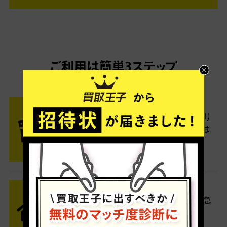
ご利用は簡単3ステップ
- FLOW -
STEP1 お申込み・梱包
ネットでお申込みしたら、箱に売り
たい商品をいろいろ詰めて梱包しま
す。
STEP2 発送
送料無料でご自宅から発送！佐川急
便がご自宅まで引き取りに伺いま
す。