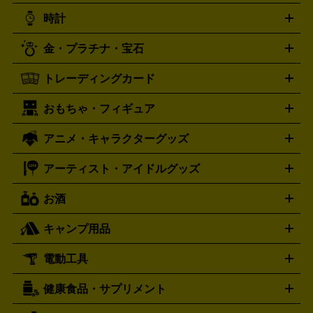
ニンテンドー 3DS
DVD買取の詳細はこちら
ニンテンドー DS
PS5
PS4
統芸能・芸能
カラオケ
スポーツ・カルチャー
プレステ5
時計
PS3
PS Vita
PSP
PS4 pro
PS2
プレステ4
プレステ3
古着買取の詳細はこちら
プレイステーション
PS VR
ゲームボーイ
ゲームボーイア
CD・レコード買取の詳細はこちら
金・プラチナ・宝石
ドバンス
ロレックス
Wii
Wii U
オメガ
ゲームキューブ
XBOX One
XBOX
ROLEX
OMEGA
One X
XBOX One S
XBOX 360
ファミコン
スーパーファ
タグホイヤー
カシオ
セイコー
TAG Heuer
SEIKO
CASIO
トレーディングカード
ゴールド
インゴット
コイン・金貨
メダル・記念品
ジュ
ミコン
ニンテンドー64
セガサターン
ドリームキャスト
G-SHOCK
パネライ
カルティエ
Gショック
Panerai
Cartier
エリー・宝石
シルバーアクセサリー
銀食器・カトラリー
PCエンジン
ネオジオ
メガドライブ
PCゲーム
ゲームパッ
おもちゃ・フィギュア
スウォッチ
ポケモンカード
遊戯王
センチュリー
ワンピースカード
デュエルマスター
Swatch
CENTURY
ド
メモリーカード
アーケードスティック
レーシングコント
ズ
ホロライブ オフィシャルカードゲーム
サプライ品
未開
ローラー
ヘッドセット
amiibo
ニンテンドークラシックミニ
タイメックス
シチズン
プレゲ
TIMEX
CITIZEN
Breguet
アニメ・キャラクターグッズ
フィギュア
プラモデル
ミニカー
レトロトイ
エアガン・
封ボックス
金・プラチナ買取の詳細はこちら
未開封パック
その他カードゲーム
その他コレク
ファミコン
ニンテンドークラシックミニスーパーファミコン
ブルガリ
ダニエル・ウェリントン
BVLGARI
Daniel Wellington
モデルガン
ドール
鉄道模型
ションカード
メガドライブミニ
レトロフリーク
レトロゲーム互換機
アーティスト・アイドルグッズ
ディーゼル
アルマーニ
フェンディ
VTuberグッズ
缶バッジ
アクリルグッズ
ラバスト
タペス
Diesel
ARMANI
FENDI
トリー
抱き枕カバー
おもちゃ買取の詳細はこちら
一番くじ
ぬいぐるみ
トレーディングカード買取の詳細はこちら
フランクミュラー
グッチ
ゲーム買取の詳細はこちら
FRANCK MULLER
GUCCI
お酒
ライブDVD・Blu-ray
映像ソフト
アイドルCD
写真集
ペン
ハミルトン
ハリー･ウィンストン
Hamilton
Harry Winston
ライト
タオル
アニメ・キャラクターグッズ
Tシャツ
パーカー
はっぴ
生写真
ジャー
キャンプ用品
エルメス
ルミノックス
HERMES
LUMINOX
ウイスキー
ワイン
ブランデー
日本酒・焼酎
各種アルコ
ジ
アクリルキーホルダー
買取の詳細はこちら
トートバッグ
リュック
缶バッ
ール
ジ
ベースボールシャツ
うちわ
電動工具
テント・タープ
時計買取の詳細はこちら
寝袋・キャンプ寝具
ザック・リュック
発電
機
ナイフ
バーナー・バーベキューコンロ
お酒買取の詳細はこちら
ランタン・ライ
アーティスト・アイドルグッズ
健康食品・サプリメント
穴あけ・締付工具
切断工具
研磨工具
電動工具・充電工具
ト
クッカー・調理器具
キャンプテーブル・椅子
登山靴・ト
買取の詳細はこちら
レッキングシューズ
アウトドア用品