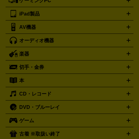
ゲーミングPC
ノートパソコン
デスクトップパソコン
Mac
パソコンパー
ツ
PCモニター
スマホ・携帯買取の詳細はこちら
パソコン周辺機器
電子ブックリーダー
プ
カメラ買取の詳細はこちら
ブランド品買取の詳細はこちら
iPad製品
デスクトップ
ノートパソコン
PCパーツ
周辺機器
リンター
AV機器
iPad
iPad Pro
ゲーミングPC買取の詳細はこちら
iPad Air
iPad mini
パソコン買取の詳細はこちら
オーディオ機器
ブルーレイ・DVDレコーダー
iPad製品買取の詳細はこちら
音楽プレイヤー
プロジェクタ
ー
ラジカセ
ラジオ
ミニコンポ・システムコンポ
ビデオ
楽器
スピーカー
プリメインアンプ
レコードプレーヤー・ターンテ
デッキ
カラオケ機器
テレビ
ブルーレイ・DVDプレーヤ
ーブル
CDプレイヤー
イヤホン
真空管アンプ
オープンリ
ー
マイク
リモコン
ICレコーダー
記録メディア
映像用
切手・金券
ギター
ベース
アコギ
バイオリン
サックス
フルート
ールデッキ
ヘッドホン
チューナー
AVアンプ
MDプレーヤ
ケーブル
キーボード
アンプ
エフェクター
ー
イコライザー
DATデッキ
ホームシアター・サラウンドセ
本
切手シート
クオカード
テレホンカード
ANA（全日空）株
ット
ウーファー
AV機器買取の詳細はこちら
ワイヤレス・ポータブルスピーカー
スマー
主優待券
JCBギフトカード
楽器買取の詳細はこちら
はがき・年賀状
トスピーカー
交換針・カートリッジ
音響用ケーブル
記録媒
CD・レコード
漫画・コミック
小説
ビジネス書
医学書・教育書
哲学・
体
人文書
趣味・暮らし本
切手・金券買取の詳細はこちら
写真集・絵本
DVD・ブルーレイ
J-POP
アニメ・ゲーム
サウンドトラック
ロック
ハード
オーディオ買取の詳細はこちら
ロック・ヘヴィーメタル
本買取の詳細はこちら
ジャズ
クラシック
ソウル・R＆
ゲーム
映画
ドラマ
アニメ
ミュージックビデオ
アイドル
スポ
B
歌謡曲・演歌
洋楽
K-POP
ブルース・カントリー
ヒッ
ーツ
お笑い
ドキュメンタリー
舞台・ステージ
プホップ
ダンス・エレクトロニカ
フュージョン
ワール
古着 ※取扱い終了
ニンテンドー Switch2
ニンテンドー Switch
ド
ヒーリング・ニューエイジ
キッズ・ファミリー
日本の伝
スイッチ2
スイッチ