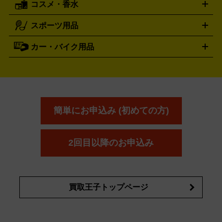
コスメ・香水
サントリー
アサヒ
MLM
サントリーウエルネス
カルピス
ハンディGPS、レインウエアなど
電動工具買取の詳細はこちら
スポーツ用品
SK-II
健康食品・サプリメント
シャネル
ドゥ・ラ・メール
キャンプ用品買取の詳細はこちら
エスケーツー
CHANEL
資生堂
買取の詳細はこちら
ポーラ
アディクション
DE LA MER
SHISEIDO
POLA
カー・バイク用品
ゴルフクラブ・ゴルフ用品
ドライバー
アイアンセット
フェ
アユーラ
アールエムケー
アルビ
ADDICTION
AYURA
RMK
アウェイウッド
ウェッジ
パター
ユーティリティ
テニス
オン
アンプリチュード
イヴ・サンローラ
ALBION
Amplitude
タイヤ
ブレーキパーツ
カーナビ
クラッチ
ドライブレコ
ラケット
バドミントンラケット
ン
イプサ
エスティローダー
YVES SAINT LAURENT
IPSA
ーダー
カーオーディオ
エスト
エレガンス
エリクシ
ESTEE LAUDER
est
Elégance
ール
オッペン化粧品
オバジ
花王
カネ
ELIXIR
Obagi
Kao
ボウ
KANEBO
簡単にお申込み (初めての方)
コスメ・香水買取の
詳細はこちら
2回目以降のお申込み
買取王子トップページ