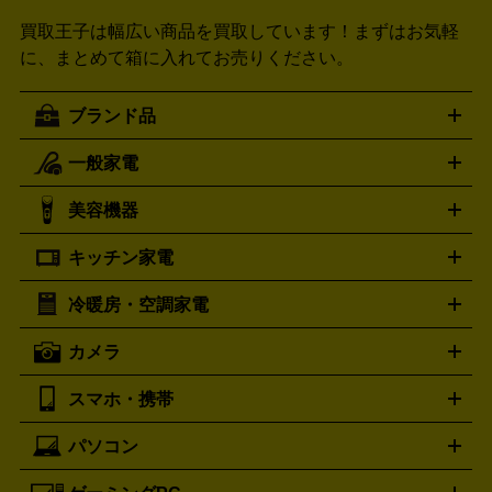
買取王子は幅広い商品を買取しています！
まずはお気軽
に、まとめて箱に入れてお売りください。
ブランド品
一般家電
ルイ・ヴィトン
エルメス
LOUIS VUITTON
HERMES
シャネル
グッチ
コーチ
CHANEL
GUCCI
COACH
美容機器
掃除機
アイロン
ミシン
電話機・FAX
電池・充電池
プラダ
フェリージ
ゴヤール
PRADA
Felisi
GOYARD
キッチン家電
ポーター
美顔器
脱毛器
家電買取の詳細はこちら
ヘアドライヤー
トゥミ
ヘアアイロン
EMS
フェ
PORTER
TUMI
イスケア
ボディケア
マッサージ機
電気シェーバー
電動
トリー バーチ
ロレックス
TORY BURCH
ROLEX
冷暖房・空調家電
オーブンレンジ・電子レンジ
炊飯器・精米機
ホットプレー
歯ブラシ
オメガ
アンテプリマ
OMEGA
ANTEPRIMA
ト・たこ焼き器
ホームベーカリー
電気圧力鍋
ミキサー・カ
カメラ
バレンシアガ
ストーブ
ファンヒーター
電気ヒーター
ふとん乾燥機
加
ッター
調理家電
BALENCIAGA
美容機器の詳細はこちら
ワインセラー
湿器、除湿器
空気清浄器
扇風機
サーキュレーター
ボッテガ・ヴェネタ
バーバリー
Bottega Veneta
BURBERRY
スマホ・携帯
ニコン
Canon
ソニー
富士フイルム
オリンパス
パナソニ
キッチン家電買取の
ブルガリ
カルティエ
BVLGARI
Cartier
ック
一眼レフカメラ
家電買取の詳細はこちら
コンパクトデジカメ（コンデジ）
ミラ
詳細はこちら
パソコン
ドルチェ＆ガッバーナ
フェンディ
Dolce&Gabbana
FENDI
iPhone
Xperia
Android
携帯電話
ポータブル充電器
スマ
ーレス一眼
一眼レフ レンズ各種
レンズフィルター
一脚・
ートフォンアクセサリー
三脚
ロエベ
ティファニー
Loewe
Tiffany&Co.