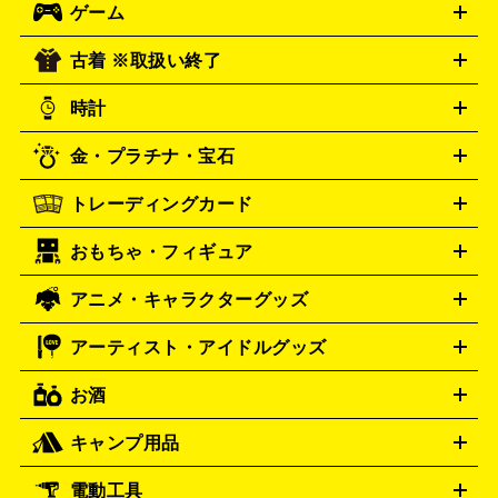
ゲーム
映画
ドラマ
アニメ
ミュージックビデオ
アイドル
スポ
B
歌謡曲・演歌
洋楽
K-POP
ブルース・カントリー
ヒッ
ーツ
お笑い
ドキュメンタリー
舞台・ステージ
プホップ
ダンス・エレクトロニカ
フュージョン
ワール
古着 ※取扱い終了
ニンテンドー Switch2
ニンテンドー Switch
ド
ヒーリング・ニューエイジ
キッズ・ファミリー
日本の伝
スイッチ2
ニンテンドー 3DS
DVD買取の詳細はこちら
ニンテンドー DS
PS5
統芸能・芸能
カラオケ
スポーツ・カルチャー
スイッチ
時計
PS4
PS3
PS Vita
プレステ5
プレステ4
プレステ3
古着買取の詳細はこちら
PSP
PS4 pro
PS2
プレイステーション
PS VR
ゲームボ
CD・レコード買取の詳細はこちら
金・プラチナ・宝石
ーイ
ロレックス
ゲームボーイアドバンス
オメガ
Wii
Wii U
ゲームキューブ
ROLEX
OMEGA
XBOX One
XBOX One X
XBOX One S
XBOX 360
ファミ
タグホイヤー
カシオ
TAG Heuer
SEIKO
トレーディングカード
ゴールド
インゴット
コイン・金貨
メダル・記念品
ジュ
コン
スーパーファミコン
ニンテンドー64
セガサターン
セイコー
G-SHOCK
CASIO
Gショック
エリー・宝石
シルバーアクセサリー
銀食器・カトラリー
ドリームキャスト
PCエンジン
ネオジオ
メガドライブ
PC
おもちゃ・フィギュア
パネライ
ポケモンカード
遊戯王
カルティエ
ワンピースカード
デュエルマスター
Panerai
Cartier
ゲーム
ゲームパッド
メモリーカード
アーケードスティッ
ズ
ホロライブ オフィシャルカードゲーム
サプライ品
未開
ク
レーシングコントローラー
ヘッドセット
amiibo
ニンテ
スウォッチ
センチュリー
Swatch
CENTURY
アニメ・キャラクターグッズ
フィギュア
プラモデル
ミニカー
レトロトイ
エアガン・
封ボックス
金・プラチナ買取の詳細はこちら
未開封パック
その他カードゲーム
その他コレク
ンドークラシックミニファミコン
ニンテンドークラシックミニ
タイメックス
シチズン
TIMEX
CITIZEN
モデルガン
ドール
鉄道模型
ションカード
スーパーファミコン
メガドライブミニ
レトロフリーク
レト
アーティスト・アイドルグッズ
プレゲ
ブルガリ
VTuberグッズ
缶バッジ
アクリルグッズ
ラバスト
タペス
Breguet
BVLGARI
ロゲーム互換機
トリー
抱き枕カバー
おもちゃ買取の詳細はこちら
一番くじ
ぬいぐるみ
トレーディングカード買取の詳細はこちら
ダニエル・ウェリントン
Daniel Wellington
お酒
ライブDVD・Blu-ray
映像ソフト
アイドルCD
写真集
ペン
ゲーム買取の詳細はこちら
ディーゼル
アルマーニ
Diesel
ARMANI
ライト
タオル
アニメ・キャラクターグッズ
Tシャツ
パーカー
はっぴ
生写真
ジャー
キャンプ用品
フェンディ
フランクミュラー
FENDI
FRANCK MULLER
ウイスキー
ワイン
ブランデー
日本酒・焼酎
各種アルコ
ジ
アクリルキーホルダー
買取の詳細はこちら
トートバッグ
リュック
缶バッ
ール
ジ
ベースボールシャツ
うちわ
グッチ
ハミルトン
GUCCI
Hamilton
電動工具
テント・タープ
寝袋・キャンプ寝具
ザック・リュック
発電