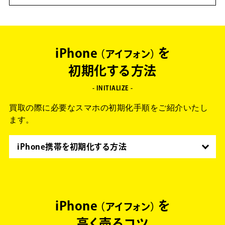
iPhone
を
アイフォン
初期化する方法
- INITIALIZE -
買取の際に必要なスマホの初期化手順をご紹介いたし
ます。
iPhone携帯を初期化する方法
01. Apple IDのサインアウト
iCloud、iTunes Store、App Store からサインアウ
トします。
iPhone
を
Apple Watchをお持ちの方はペアリングを解除してくださ
アイフォン
い。
高く売るコツ