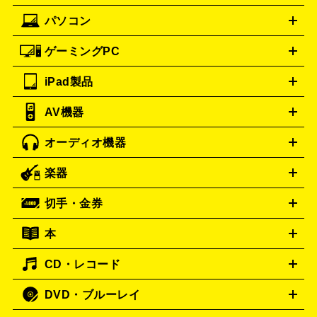
バーバリー
ブルガリ
BURBERRY
BVLGARI
ック
一眼レフカメラ
家電買取の詳細はこちら
コンパクトデジカメ（コンデジ）
ミラ
詳細はこちら
パソコン
カルティエ
Cartier
iPhone
Xperia
Android
携帯電話
ポータブル充電器
スマ
ーレス一眼
一眼レフ レンズ各種
レンズフィルター
一脚・
ートフォンアクセサリー
三脚
ドルチェ＆ガッバーナ
Dolce&Gabbana
ゲーミングPC
ノートパソコン
デスクトップパソコン
Mac
パソコンパー
フェンディ
ロエベ
FENDI
Loewe
ツ
PCモニター
スマホ・携帯買取の詳細はこちら
パソコン周辺機器
電子ブックリーダー
プ
カメラ買取の詳細はこちら
ティファニー
iPad製品
Tiffany&Co.
デスクトップ
ノートパソコン
PCパーツ
周辺機器
リンター
AV機器
ブランド品買取の詳細はこちら
iPad
iPad Pro
ゲーミングPC買取の詳細はこちら
iPad Air
iPad mini
パソコン買取の詳細はこちら
オーディオ機器
ブルーレイ・DVDレコーダー
iPad製品買取の詳細はこちら
音楽プレイヤー
プロジェクタ
ー
ラジカセ
ラジオ
ミニコンポ・システムコンポ
ビデオ
楽器
スピーカー
プリメインアンプ
レコードプレーヤー・ターンテ
デッキ
カラオケ機器
テレビ
ブルーレイ・DVDプレーヤ
ーブル
CDプレイヤー
イヤホン
真空管アンプ
オープンリ
ー
マイク
リモコン
ICレコーダー
記録メディア
映像用
切手・金券
ギター
ベース
アコギ
バイオリン
サックス
フルート
ールデッキ
ヘッドホン
チューナー
AVアンプ
MDプレーヤ
ケーブル
キーボード
アンプ
エフェクター
ー
イコライザー
DATデッキ
ホームシアター・サラウンドセ
本
切手シート
クオカード
テレホンカード
ANA（全日空）株
ット
ウーファー
AV機器買取の詳細はこちら
ワイヤレス・ポータブルスピーカー
スマー
主優待券
JCBギフトカード
楽器買取の詳細はこちら
はがき・年賀状
トスピーカー
交換針・カートリッジ
音響用ケーブル
記録媒
CD・レコード
漫画・コミック
小説
ビジネス書
医学書・教育書
哲学・
体
人文書
趣味・暮らし本
切手・金券買取の詳細はこちら
写真集・絵本
DVD・ブルーレイ
J-POP
アニメ・ゲーム
サウンドトラック
ロック
ハード
オーディオ買取の詳細はこちら
ロック・ヘヴィーメタル
本買取の詳細はこちら
ジャズ
クラシック
ソウル・R＆