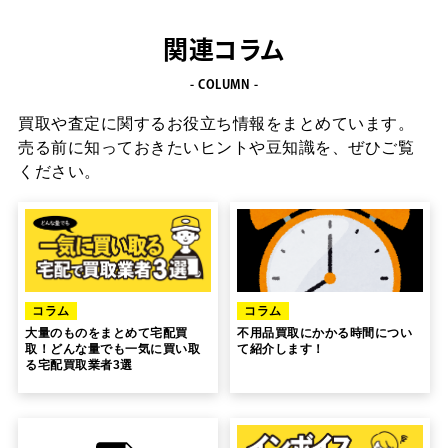
るとより安全性が高まります。
ン
」を定期的に開催しています。
件は、各キャリアの手順ページをご確認ください。
新聞紙で包むと、パッケージにインク汚れが付いてしまう可
もちろん、スマホ・タブレットだけでなく、おもち
docomoはこちら
能性がありますので、使用しないでください。
関連コラム
ゃやフィギュアなど他のジャンルの商品もご一緒に
auはこちら
お送りいただけるので、開催中は逃さずにぜひご利
- COLUMN -
softbankはこちら
用ください！
買取や査定に関するお役立ち情報をまとめています。
売る前に知っておきたいヒントや豆知識を、ぜひご覧
ください。
コラム
コラム
大量のものをまとめて宅配買
不用品買取にかかる時間につい
取！どんな量でも一気に買い取
て紹介します！
る宅配買取業者3選