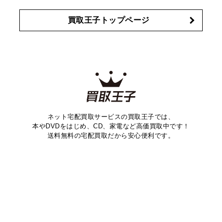
買取王子トップページ
ネット宅配買取サービスの買取王子では、
本やDVDをはじめ、CD、家電など高価買取中です！
送料無料の宅配買取だから安心便利です。
会社概要
ご利用規約
プライバシーポリシー
特定商取引法
サイトマップ
お問い合わせ
採用情報
通販サイト
愛知県公安委員会古物許可証番号 第542520A52400号
株式会社ティーバイティー