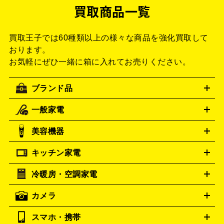
買取商品一覧
買取王子では60種類以上の様々な商品を強化買取して
おります。
お気軽にぜひ一緒に箱に入れてお売りください。
ブランド品
一般家電
ルイ・ヴィトン
エルメス
LOUIS VUITTON
HERMES
シャネル
グッチ
コーチ
CHANEL
GUCCI
COACH
美容機器
掃除機
アイロン
ミシン
電話機・FAX
電池・充電池
プラダ
フェリージ
PRADA
Felisi
キッチン家電
ゴヤール
美顔器
脱毛器
家電買取の詳細はこちら
ヘアドライヤー
ポーター
ヘアアイロン
EMS
フェ
GOYARD
PORTER
イスケア
ボディケア
マッサージ機
電気シェーバー
電動
トゥミ
トリー バーチ
TUMI
TORY BURCH
冷暖房・空調家電
オーブンレンジ・電子レンジ
炊飯器・精米機
ホットプレー
歯ブラシ
ロレックス
オメガ
ROLEX
OMEGA
ト・たこ焼き器
ホームベーカリー
電気圧力鍋
ミキサー・カ
カメラ
アンテプリマ
バレンシアガ
ストーブ
ファンヒーター
電気ヒーター
ふとん乾燥機
加
ッター
調理家電
ANTEPRIMA
美容機器の詳細はこちら
ワインセラー
BALENCIAGA
湿器、除湿器
空気清浄器
扇風機
サーキュレーター
ボッテガ・ヴェネタ
Bottega Veneta
スマホ・携帯
ニコン
Canon
ソニー
富士フイルム
オリンパス
パナソニ
キッチン家電買取の