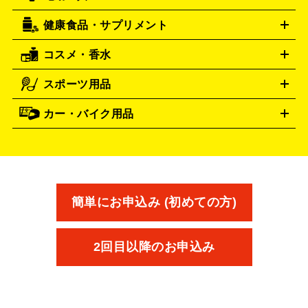
ハリー･ウィンストン
エルメス
Harry Winston
HERMES
機
ナイフ
バーナー・バーベキューコンロ
お酒買取の詳細はこちら
ランタン・ライ
アーティスト・アイドルグッズ
ルミノックス
健康食品・サプリメント
LUMINOX
穴あけ・締付工具
切断工具
研磨工具
電動工具・充電工具
ト
クッカー・調理器具
キャンプテーブル・椅子
登山靴・ト
買取の詳細はこちら
レッキングシューズ
アウトドア用品
コスメ・香水
時計買取の詳細はこちら
サントリー
アサヒ
MLM
サントリーウエルネス
カルピス
ハンディGPS、レインウエアなど
電動工具買取の詳細はこちら
スポーツ用品
SK-II
シャネル
ドゥ・ラ・メール
キャンプ用品買取の詳細はこちら
エスケーツー
CHANEL
健康食品・サプリメント
資生堂
ポーラ
アディ
DE LA MER
SHISEIDO
POLA
カー・バイク用品
ゴルフクラブ・ゴルフ用品
ドライバー
アイアンセット
フェ
クション
買取の詳細はこちら
アユーラ
アールエムケー
ADDICTION
AYURA
アウェイウッド
ウェッジ
パター
ユーティリティ
テニス
アルビオン
アンプリチュード
RMK
ALBION
タイヤ
ブレーキパーツ
カーナビ
クラッチ
ドライブレコ
ラケット
バドミントンラケット
イヴ・サンローラン
イ
Amplitude
YVES SAINT LAURENT
ーダー
カーオーディオ
プサ
エスティローダー
エスト
IPSA
ESTEE LAUDER
エレガンス
エリクシール
オ
est
Elégance
ELIXIR
ッペン化粧品
オバジ
花王
カネボウ
Obagi
Kao
簡単にお申込み (初めての方)
KANEBO
コスメ・香水買取の
2回目以降のお申込み
詳細はこちら