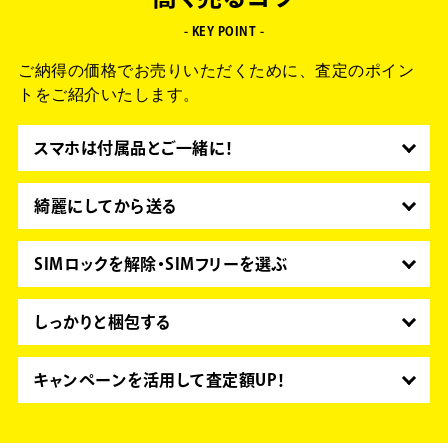
02. iMessage の登録を解除
- KEY POINT -
iPhone以外のスマホに切り替える場合は、「設
ご納得の価格でお売りいただくために、査定のポイン
定」→「メッセージ」→「iMessage」で、
トをご紹介いたします。
iMessageの登録をオフにしてください。
スマホは付属品とご一緒に！
03. 初期化する
スマホやタブレットは箱だけでなく、付属品を全て
「設定」→「一般」→「リセット」→「すべてのコ
揃えた状態で送りましょう。
綺麗にしてから送る
ンテンツと設定を消去」で初期化（工場出荷状態）
保証書や説明書など、購入時に付いていたものがあ
スマホやタブレットなどは、綺麗な状態にしてから
をしてください。
る場合、一緒に送るとさらに査定額がUPします！
送ると査定時の印象が上がります。柔らかい布で画
SIMロックを解除・SIMフリーを選ぶ
面やボタンなどの細かい部分を軽く拭いたりして、
04. 外部設定の解除と登録の削除
SIMロック解除済もしくはSIMフリーなら、再販後
汚れを取りましょう。
の選択肢が広がるため買取額が高くなります。キャ
しっかりと梱包する
かんたんログインなどの情報が残っている場合があ
リアのスマートフォンなら、一定条件を満たすと
りますので、すべて解除されていることをご確認く
スマホやタブレットは精密機器なので、梱包は特に
SIMロックの解除ができるようになるので、ロック
ださい。
注意が必要です。梱包時は（可能であれば購入時の
キャンペーンを活用して査定額UP！
を解除してからのお申込みをおすすめいたします。
パッケージにいれて）1点1点をプチプチで包み、
買取王子では、まとめて売ると買取金額が最大
ロック解除には複数方法がありますが、ネット申込
段ボールの内側に配置した後、外側を緩衝材で埋め
60,000円アップする、「
プラスアップキャンペー
みなら手数料無料で簡単に解除できます。詳しい条