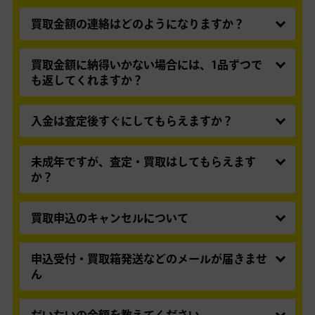
料です。
ページ上部メニュー内の「
お知らせ・査定状況
」
からご確認いただけます。
買取金額の連絡はどのようになりますか？
マイページにて総額の買取金額をお知らせしま
す。個別の内訳につきまして必要な場合は、お問
買取金額に納得いかない場合には、1品ずつで
い合わせください。
も返してくれますか？
ただし、均一査定品、買取不可品については、
お送りいただいたすべての商品の返却となり、一
個々の明細はお出ししておりません。
部商品の返却はできません。返送料は弊社にて負
入金は査定後すぐにしてもらえますか？
担いたします。
銀行振込の場合は、お手続きの翌日～2営業日程
お申込時に「買取の査定後、すぐにお支払い（自
度でお振込みいたします。Amazonギフトカード
未成年ですが、査定・買取はしてもらえます
動承認）」をご選択された場合はご返却できませ
の場合は原則、即時発行となります。
か？
ん。
18歳未満のお客様はご利用いただくことができま
せん。
買取申込のキャンセルについて
受付確認メールに記載のURLもしくはマイページ
からキャンセル手続きをご利用いただけます。期
申込受付・買取箱発送などのメールが届きませ
限切れ等でお申込みのキャンセルができない場合
ん
には、
お問い合わせフォーム
よりご連絡くださ
迷惑メールとして誤って判断された可能性があり
い。