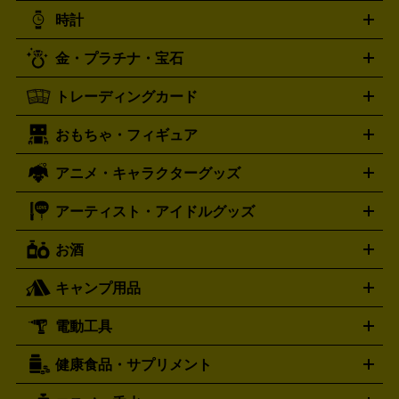
ニンテンドー 3DS
DVD買取の詳細はこちら
ニンテンドー DS
PS5
PS4
統芸能・芸能
カラオケ
スポーツ・カルチャー
プレステ5
時計
PS3
PS Vita
PSP
PS4 pro
PS2
プレステ4
プレステ3
古着買取の詳細はこちら
プレイステーション
PS VR
ゲームボーイ
ゲームボーイア
CD・レコード買取の詳細はこちら
金・プラチナ・宝石
ドバンス
ロレックス
Wii
Wii U
オメガ
ゲームキューブ
XBOX One
XBOX
ROLEX
OMEGA
One X
XBOX One S
XBOX 360
ファミコン
スーパーファ
タグホイヤー
カシオ
セイコー
TAG Heuer
SEIKO
CASIO
トレーディングカード
ゴールド
インゴット
コイン・金貨
メダル・記念品
ジュ
ミコン
ニンテンドー64
セガサターン
ドリームキャスト
G-SHOCK
パネライ
カルティエ
Gショック
Panerai
Cartier
エリー・宝石
シルバーアクセサリー
銀食器・カトラリー
PCエンジン
ネオジオ
メガドライブ
PCゲーム
ゲームパッ
おもちゃ・フィギュア
スウォッチ
ポケモンカード
遊戯王
センチュリー
ワンピースカード
デュエルマスター
Swatch
CENTURY
ド
メモリーカード
アーケードスティック
レーシングコント
ズ
ホロライブ オフィシャルカードゲーム
サプライ品
未開
ローラー
ヘッドセット
amiibo
ニンテンドークラシックミニ
タイメックス
シチズン
プレゲ
TIMEX
CITIZEN
Breguet
アニメ・キャラクターグッズ
フィギュア
プラモデル
ミニカー
レトロトイ
エアガン・
封ボックス
金・プラチナ買取の詳細はこちら
未開封パック
その他カードゲーム
その他コレク
ファミコン
ニンテンドークラシックミニスーパーファミコン
ブルガリ
ダニエル・ウェリントン
BVLGARI
Daniel Wellington
モデルガン
ドール
鉄道模型
ションカード
メガドライブミニ
レトロフリーク
レトロゲーム互換機
アーティスト・アイドルグッズ
ディーゼル
アルマーニ
フェンディ
VTuberグッズ
缶バッジ
アクリルグッズ
ラバスト
タペス
Diesel
ARMANI
FENDI
トリー
抱き枕カバー
おもちゃ買取の詳細はこちら
一番くじ
ぬいぐるみ
トレーディングカード買取の詳細はこちら
フランクミュラー
グッチ
ゲーム買取の詳細はこちら
FRANCK MULLER
GUCCI
お酒
ライブDVD・Blu-ray
映像ソフト
アイドルCD
写真集
ペン
ハミルトン
ハリー･ウィンストン
Hamilton
Harry Winston
ライト
タオル
アニメ・キャラクターグッズ
Tシャツ
パーカー
はっぴ
生写真
ジャー
キャンプ用品
エルメス
ルミノックス
HERMES
LUMINOX
ウイスキー
ワイン
ブランデー
日本酒・焼酎
各種アルコ
ジ
アクリルキーホルダー
買取の詳細はこちら
トートバッグ
リュック
缶バッ
ール
ジ
ベースボールシャツ
うちわ
電動工具
テント・タープ
時計買取の詳細はこちら
寝袋・キャンプ寝具
ザック・リュック
発電
機
ナイフ
バーナー・バーベキューコンロ
お酒買取の詳細はこちら
ランタン・ライ
アーティスト・アイドルグッズ
健康食品・サプリメント
穴あけ・締付工具
切断工具
研磨工具
電動工具・充電工具
ト
クッカー・調理器具
キャンプテーブル・椅子
登山靴・ト
買取の詳細はこちら
レッキングシューズ
アウトドア用品