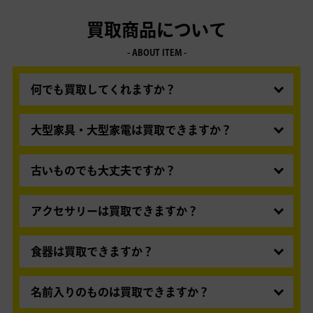
からご確認いただけます。
便のゆうメールでのお届けとなります。
ことにより、お客様が設定を変更されていなくて
発送から2日～5日ほどでお届けとなり、ポストへ
も、迷惑メールと判断されてしまい、メールが届
買取商品について
の投函になります。配達の郵便局によっては不在
かなくなった可能性がございます。
- ABOUT ITEM -
票を投函の上、持ち帰りになる場合がございま
マイページ
より携帯電話キャリア以外のメールア
す。
ドレスをご登録いただき
お問い合わせフォーム
よ
その場合はお手数ですが不在票の案内に従って再
何でも買取してくれますか？
りお問い合わせいただくか、マイページ内にてお
配達等のご対応をお願いします。
取引状況をご確認ください。
Amazonで売っている商品を中心に、約60種類以
上の商品をお取り扱いしております。
大型家具・大型家電は買取できますか？
Amazonに掲載以外の商品の買取も、一部お取り
宅配便で発送できるもののみ、お取り扱いしてお
扱い可能なものがございますのでお気軽にお問い
りますので、大型商品・重量のある商品は、お取
古いものでも大丈夫ですか？
合わせください。
り扱いできません。（梱包後の3辺の長さの合計
購入から5年以内を目安にお取り扱いいたしてお
ご使用の状態や、安価な雑貨や消耗品などお取り
が160cm以内・重量30kg以内まで）
ります。本・CD・DVD・ゲームソフトなどは
アクセサリーは買取できますか？
扱いできないものもございます。
Amazonに取り扱いがあるものは古くてもお取り
お取り扱いの可否はこちらより、ご確認いただけ
金・プラチナ製品のみお取り扱いいたします。
扱いしております。商品毎に定めておりますの
ます。
ご不明な点は、
お問い合わせフォーム
より
（一般的な雑貨店で販売されているアクセサリー
食器は買取できますか？
で、詳しくは
取り扱い商品一覧にてご確認くださ
お問い合わせください。
類はお取り扱いいたしておりません。）
ブランド食器かつ未使用・箱入りのもののみ、お
い。
取り扱いしております。ご使用済み・もしくは判
名前入りのものは買取できますか？
別が付かないもの、安価なものはお取り扱いいた