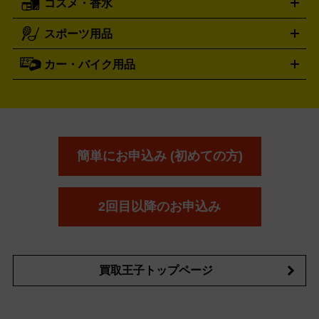
コスメ・香水
サントリー
アサヒ
MLM
サントリーウエルネス
カルピス
ハンディGPS、レインウエアなど
電動工具買取の詳細はこちら
スポーツ用品
SK-II
健康食品・サプリメント
シャネル
ドゥ・ラ・メール
キャンプ用品買取の詳細はこちら
エスケーツー
CHANEL
資生堂
買取の詳細はこちら
ポーラ
アディクション
DE LA MER
SHISEIDO
POLA
カー・バイク用品
ゴルフクラブ・ゴルフ用品
ドライバー
アイアンセット
フェ
アユーラ
アールエムケー
アルビ
ADDICTION
AYURA
RMK
アウェイウッド
ウェッジ
パター
ユーティリティ
テニス
オン
アンプリチュード
イヴ・サンローラ
ALBION
Amplitude
タイヤ
ブレーキパーツ
カーナビ
クラッチ
ドライブレコ
ラケット
バドミントンラケット
ン
イプサ
エスティローダー
YVES SAINT LAURENT
IPSA
ーダー
カーオーディオ
エスト
エレガンス
エリクシ
ESTEE LAUDER
est
Elégance
ール
オッペン化粧品
オバジ
花王
カネ
ELIXIR
Obagi
Kao
ボウ
KANEBO
簡単にお申込み (初めての方)
コスメ・香水買取の詳細はこちら
2回目以降のお申込み
買取王子トップページ