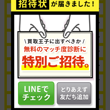
初回は佐川急便によるご自宅への集荷が必須となります。
ご同封いただく物はございません。身分証につき
■送り先
ましてはインターネットから画像を登録いただけ
集荷の日時を変更してください
〒470-1132
ますが、こちらが登録・アップロードできない場
集荷の日時の変更はご予定の前日21時までは、マ
愛知県豊明市間米町敷田1225-12
合には、身分証のコピーを買取商品と一緒に弊社
イページより承ります。 当日以降の変更は配送業
集荷の連絡先を教えてください
買取王子 買取センター 宛
までお送りください。
者（佐川急便）まで、お問い合わせください。
送料は買取王子が負担しますので、着払いにてお送りくだ
集荷に来ないなどのお問い合わせ・ご相談は、以
■佐川急便 名古屋南営業所
さい。佐川急便以外の場合は受け取り拒否させていただきま
下までお願いします。
申込した箱数が増えました/減りました
電話：
0562-44-1140
す。
売りたい箱数が変更になった場合は、メモなどを
受付時間：8:00～19:00（年中無休）
■佐川急便 名古屋南営業所
同封いただくか、メールにて弊社までご連絡くだ
買取箱（ダンボール）が余りました
電話：
当日・直前への変更はお受けできません。
0562-44-1140
さい。
受付時間：8:00～19:00（年中無休）
余剰となりました買取箱（ダンボール）は、次回
以降にご利用いただくか、不要であればお住いの
発送用の送り状はどうしたらよいですか？
資源リサイクルへ供出ください。弊社への返送は
事前に集荷をお申込みのお客様は、お引取り日当
不要です。
日に配送業者ドライバーが記入済みの送り状を持
ダンボールが複数になる場合は、それぞれに必
ってお伺いいたします。コンビニ・営業所から発
要書類を入れる必要がありますか？
送される場合は、お客様にて送り状をご用意願い
身分証のご提示につきましてもウェブからのアッ
ます。
プロードを推奨しておりますが、身分証のコピー
売りたい商品が買取箱に入りません
を同封される場合、ダンボールが複数になる場合
まずは宅配便で発送できるサイズかどうか、ご確