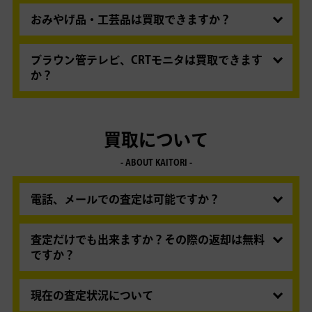
ペンや印刷・刺繍でお名前が入ったものはお取り
しておりません。
扱いできません。
おみやげ品・工芸品は買取できますか？
お取り扱いいたしておりません。
ブラウン管テレビ、CRTモニタは買取できます
か？
ブラウン管テレビ・CRTモニタは、お取り扱いい
たしておりません。弊社ではお取り扱いができま
せんので、到着した場合は、送料着払で返送させ
買取について
ていただきます。
- ABOUT KAITORI -
電話、メールでの査定は可能ですか？
電話・メールでの事前のお見積りは行っておりま
せん。商品をお送りいただき買取金額をご案内い
査定だけでも出来ますか？その際の返却は無料
たします。
ですか？
査定料・送料は無料で、ご満足いただけなかった
まずは査定だけでもお気軽にお申込みください。
場合の返送料も無料です。
買取金額にご納得いただけない場合の返送料は無
現在の査定状況について