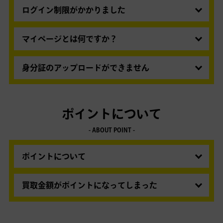
入力されていないかご確認ください。受付確認メ
ログイン制限がかかりました
ールや買取箱の発送メールが届いていない場合
不正ログイン防止のため、ログインを複数回失敗
は、お申込み時のメールアドレスの入力の誤りの
するなどセキュリティ上問題があると判断した場
マイページとは何ですか？
可能性もございます。
合、ログインできないよう制限を行う場合がござ
買取の進捗や結果の確認、買取箱や集荷日の変
います。ご不明な点は
買取王子カスタマーセンタ
更・申込など大変便利な機能を提供しておりま
身分証のアップロードができません
ー
まで、お問い合わせください。
す。
表面・裏面の両方の画像を登録する必要がありま
す。ファイルサイズ（写真の大きさ）が大きいも
のは、アップロードできないことがあります。ア
ポイントについて
ップロードできるのは画像ファイル（JPEG）で
- ABOUT POINT -
す。PDFは利用出来ません。
PC・スマートフォンからご利用いただけます。身
分証のアップロードが出来ない場合は、コピーの
ポイントについて
同封/郵送/メールでも承ります。
買取金額を「買取王子ポイント」として受け取る
と、最大6ヶ月間ボーナスポイントが付与され、
買取金額がポイントになってしまった
大変お得です。買取王子ポイントはいつでも
買取金額へ承諾後、お支払い方法を選択されなか
「Amazonギフトカード」「選べるe-GIFT」「銀
ったり、操作を中断した場合、代金は買取王子ポ
行振込」としてお支払い可能です。
詳しくはこち