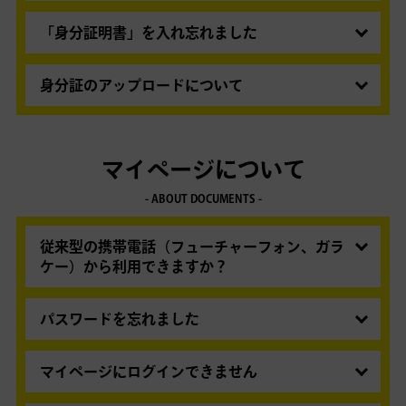
その場合はお手数ですが不在票の案内に従って再
古物営業法に基づき、犯罪防止のため、中古品の
・健康保険 資格確認書
配達等のご対応をお願いします。
売買の際は売り主の確認を取る必要があります。
「身分証明書」を入れ忘れました
・在留カード / 特別永住者証明書
お預かりいたしました個人情報は個人情報保護法
・パスポート（2020年2月3日以前発行のもの）
下記のいずれかにて弊社まで送付ください。
に基づき、厳密に管理いたします。
詳しくは弊社
・障がい者手帳 / 療育手帳
・マイページより、ウェブから写真をアップロー
身分証のアップロードについて
プライバシーポリシーもご覧ください。
・生活保護受給者証 / 被保護者証明書
ド
本人確認のため、マイページより、身分証の画像
法令に基づきご本人を証明・確認するものですので、顔写
・メールで送信（お問い合わせフォームよりお問
をアップロードをお願いします。（従来どおり、
真や項目を塗りつぶすなどの加工はなされませんようお願い
い合わせください）
身分証のコピーのご同封でも提示可能です）
マイページについて
いたします。各種健康保険証について、被保険者等記号・番
・コピーを郵送する
号等を隠してご用意ください。
送り先
- ABOUT DOCUMENTS -
上記以外の身分証明書はご利用いただけません。
〒470-1132
年金手帳・社員証・学生証等はご利用いただけま
愛知県豊明市間米町敷田1225-12
従来型の携帯電話（フューチャーフォン、ガラ
せん。
買取王子カスタマーセンター 宛
ケー）から利用できますか？
ご利用いただくことができません。
パスワードを忘れました
パスワード再発行ページ
より再発行いただけま
す。
マイページにログインできません
まずは大文字・小文字、半角スペース等が誤って