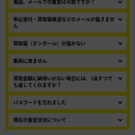
電話、メールでの査定は可能ですか？
電話・メールでの事前のお見積りは行っておりま
せん。商品をお送りいただき買取金額をご案内い
申込受付・買取箱発送などのメールが届きませ
たします。
ん
査定料・送料は無料で、ご満足いただけなかった
迷惑メールとして誤って判断された可能性があり
場合の返送料も無料です。
ます。まずは迷惑メールフォルダにメールが届い
買取箱（ダンボール）が届かない
ていないかご確認ください。
通常の宅配便ですので、まずは配送業者まで直接
届いていない場合は、メールアドレスの入力ミス
お問い合わせください。
集荷に来ません
の可能性がございますので、
お問い合わせフォー
■佐川急便 名古屋南営業所
弊社担当の佐川急便 名古屋南営業所まで直接、お
ム
よりご照会願います。
電話：
0562-44-1140
問い合わせいただきますとスムーズです。オペレ
買取金額に納得いかない場合には、1品ずつで
受付時間：8:00～19:00（年中無休）
登録メールをチェックされる方はこちら
ーターの方へ「買取王子の件で」と、ご用件お伝
も返してくれますか？
「買取王子の段ボールの件」でお問い合わせくだ
迷惑メール設定の解除方法はこちら
えください。
お送りいただいたすべての商品の返却となり、一
さい。
■佐川急便 名古屋南営業所
部商品の返却はできません。返送料は弊社にて負
パスワードを忘れました
現在、「ドコモ」「au」「SoftBank」など携帯電
お問い合わせの際に必要となる荷物送り状番号は、買取箱
電話：
0562-44-1140
担いたします。
話キャリアのメールを利用されている方を中心
発送のご案内メール内もしくはマイページにてご確認いただ
パスワード再発行ページ
より再発行いただけま
受付時間：8:00～19:00（年中無休）
お申込時に「買取の査定後、すぐにお支払い（自
に、弊社からのメールが届かないとのお問い合わ
けます。
す。
現在の査定状況について
送り状番号は、メールもしくはマイページにてご確認いた
動承認）」をご選択された場合はご返却できませ
せをいただいております。
だけます。
ページ上部メニュー内の「
お知らせ・査定状況
」
小型商品用の箱のみで買取申込の場合は、日本郵
ん。
携帯電話キャリアの迷惑メール対策が強化された