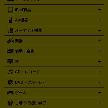
ノートパソコン
デスクトップパソコン
Mac
パソコンパー
ツ
PCモニター
スマホ・携帯買取の詳細はこちら
パソコン周辺機器
電子ブックリーダー
プ
カメラ買取の詳細はこちら
ブランド品買取の詳細はこちら
iPad製品
デスクトップ
ノートパソコン
PCパーツ
周辺機器
リンター
AV機器
iPad
iPad Pro
ゲーミングPC買取の詳細はこちら
iPad Air
iPad mini
パソコン買取の詳細はこちら
オーディオ機器
ブルーレイ・DVDレコーダー
iPad製品買取の詳細はこちら
音楽プレイヤー
プロジェクタ
ー
ラジカセ
ラジオ
ミニコンポ・システムコンポ
ビデオ
楽器
スピーカー
プリメインアンプ
レコードプレーヤー・ターンテ
デッキ
カラオケ機器
テレビ
ブルーレイ・DVDプレーヤ
ーブル
CDプレイヤー
イヤホン
真空管アンプ
オープンリ
ー
マイク
リモコン
ICレコーダー
記録メディア
映像用
切手・金券
ギター
ベース
アコギ
バイオリン
サックス
フルート
ールデッキ
ヘッドホン
チューナー
AVアンプ
MDプレーヤ
ケーブル
キーボード
アンプ
エフェクター
ー
イコライザー
DATデッキ
ホームシアター・サラウンドセ
本
切手シート
クオカード
テレホンカード
ANA（全日空）株
ット
ウーファー
AV機器買取の詳細はこちら
ワイヤレス・ポータブルスピーカー
スマー
主優待券
JCBギフトカード
楽器買取の詳細はこちら
はがき・年賀状
トスピーカー
交換針・カートリッジ
音響用ケーブル
記録媒
CD・レコード
漫画・コミック
小説
ビジネス書
医学書・教育書
哲学・
体
人文書
趣味・暮らし本
切手・金券買取の詳細はこちら
写真集・絵本
DVD・ブルーレイ
J-POP
アニメ・ゲーム
サウンドトラック
ロック
ハード
オーディオ買取の詳細はこちら
ロック・ヘヴィーメタル
本買取の詳細はこちら
ジャズ
クラシック
ソウル・R＆
ゲーム
映画
ドラマ
アニメ
ミュージックビデオ
アイドル
スポ
B
歌謡曲・演歌
洋楽
K-POP
ブルース・カントリー
ヒッ
ーツ
お笑い
ドキュメンタリー
舞台・ステージ
プホップ
ダンス・エレクトロニカ
フュージョン
ワール
古着 ※取扱い終了
ニンテンドー Switch2
ニンテンドー Switch
ド
ヒーリング・ニューエイジ
キッズ・ファミリー
日本の伝
スイッチ2
スイッチ