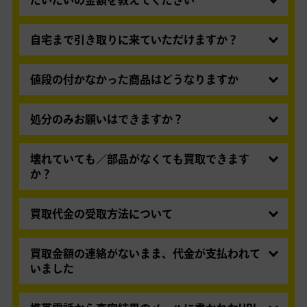
ます。まずは迷惑メールフォルダにメールが届い
だいたいの金額を教えてください
ご連絡の際は「お客様名」「お問い合わせ番号」
ていないかご確認ください。
商品そのものの種類が様々であり、状態や付属品
をお知らせください。
届いていない場合は、メールアドレスの入力ミス
の有無などにより査定金額は大幅に上下いたしま
自宅まで引き取りに来ていただけますか？
査定結果にご承諾後は、一切のキャンセルはできません。
の可能性がございますので、
お問い合わせフォー
す。また、ご発送から到着・査定までの市場状況
宅配業者がご自宅まで集荷にお伺いいたします。
ム
よりご照会願います。
によっても査定金額は変化いたします。トラブル
商品のダンボールへの梱包および玄関先までの移
値段の付かなかった商品はどうなりますか
防止のため、事前のお見積り金額はご案内いたし
登録メールをチェックされる方はこちら
動はお客様にてお願いいたします。
査定の際に弊社基準でお値段をお付けできなかっ
ておりません。
迷惑メール設定の解除方法はこちら
出張買取（ご自宅にスタッフがお伺いしてその場で査定を
た商品につきましては、弊社にてお引き取りとな
処分のみお願いはできますか？
するサービス）ではございません。
ります。お値段のお付けできなかった商品のみの
買取できない商品の処分のみは承っておりませ
返送は承っておりません。
ん。買取できない商品は、
こちらからご確認くだ
壊れていても／部品がなくても買取できます
さい。
か？
処分のみのご依頼は、
宅配不用品リサイクルサー
電気または電池で動作する製品で、電源が入らな
ビス
にてお承りいたします。お気軽にお問い合わ
いもの、付属品がないため動作に支障をきたすも
買取代金の受取方法について
せください。
の（リモコン、専用コードの不足など）、正常動
「買取王子ポイント」「Amazonギフトカード」
作しないもの、修理跡のあるもの、改造されたも
「選べるe-GIFT」「銀行振込」のいずれかより、
買取金額の連絡がないまま、代金が支払われて
のはお取り扱いいたしておりません。
お選びいただけます。買取金額確認後、代金お受
いました
け取り方法を選択ください。
「査定結果を自動的に承認（すぐにお支払い）」
自動承認を選択いただいた場合は、事前に代金受取方法を