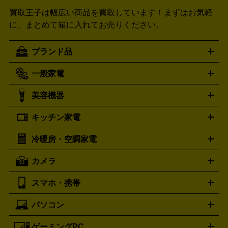
買取王子は幅広い商品を買取しています！
まずはお気軽
に、まとめて箱に入れてお売りください。
ブランド品
一般家電
ルイ・ヴィトン
エルメス
LOUIS VUITTON
HERMES
シャネル
グッチ
コーチ
CHANEL
GUCCI
COACH
美容機器
掃除機
アイロン
ミシン
電話機・FAX
電池・充電池
プラダ
フェリージ
ゴヤール
PRADA
Felisi
GOYARD
キッチン家電
ポーター
美顔器
脱毛器
家電買取の詳細はこちら
ヘアドライヤー
トゥミ
ヘアアイロン
EMS
フェ
PORTER
TUMI
イスケア
ボディケア
マッサージ機
電気シェーバー
電動
トリー バーチ
ロレックス
TORY BURCH
ROLEX
冷暖房・空調家電
オーブンレンジ・電子レンジ
炊飯器・精米機
ホットプレー
歯ブラシ
オメガ
アンテプリマ
OMEGA
ANTEPRIMA
ト・たこ焼き器
ホームベーカリー
電気圧力鍋
ミキサー・カ
カメラ
バレンシアガ
ストーブ
ファンヒーター
電気ヒーター
ふとん乾燥機
加
ッター
調理家電
美容機器買取の詳細はこちら
BALENCIAGA
ワインセラー
湿器、除湿器
空気清浄器
扇風機
サーキュレーター
ボッテガ・ヴェネタ
バーバリー
Bottega Veneta
BURBERRY
スマホ・携帯
ニコン
Canon
ソニー
富士フイルム
オリンパス
パナソニ
キッチン家電買取の
ブルガリ
カルティエ
BVLGARI
Cartier
ック
一眼レフカメラ
家電買取の詳細はこちら
コンパクトデジカメ（コンデジ）
ミラ
詳細はこちら
パソコン
ドルチェ＆ガッバーナ
フェンディ
Dolce&Gabbana
FENDI
iPhone
Xperia
Android
携帯電話
ポータブル充電器
スマ
ーレス一眼
一眼レフ レンズ各種
レンズフィルター
一脚・
ートフォンアクセサリー
三脚
ロエベ
ティファニー
Loewe
Tiffany&Co.
ゲーミングPC