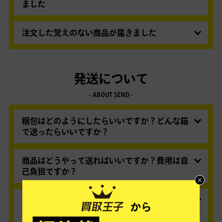
買取王子 通販サイトはこちら
ました
複数の拠点から販売しておりますので、まずはご
注文の商品の販売店舗へお問い合わせください。
注文した覚えのない商品が届きました
Amazonへログイン後、注文履歴より「出品者へ
ご家族、ご友人の方がご注文されていないか、ま
連絡」という項目がございますのでそちらよりご
ずはご確認ください。ご不明な場合は、
Amazon
連絡いただけます。
カスタマーサービス
まで、お問い合わせ願いま
発送について
す。
- ABOUT SEND -
梱包はどのようにしたらいいですか？どんな箱
で送ったらいいですか？
商品の梱包は、お客様にてお願いいたします。輸
送時の破損防止のため、隙間には新聞紙などのク
商品はどうやって送ればいいですか？費用は自
ッション材を入れてください。
己負担ですか？
3辺の合計が160センチ以内、30キロ未満にてお送
当社指定の配送業者（佐川急便）での発送をお願
りください。ギターなど箱に入らないものは、緩
いします。佐川急便での集荷は、
買取を申込む
及
商品を送る際に、他に入れるものはあります
衝材で包んでお送りください。
詳しくはこちらの
び、
か？
マイページ
からご依頼いただけます。
ページをご参照ください。