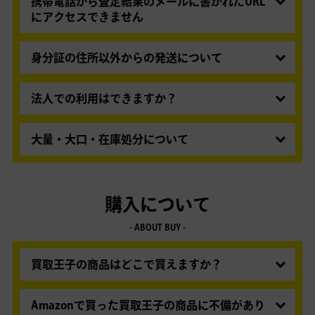
を選択いただいた場合、代金のお支払いをもって
携帯電話から査定結果のメールに書かれたURL
お伺いします。
の買取金額のご連絡と代えさせていただきますの
にアクセスできません
初回（もしくは再度本人確認が必要な場合）に限り、本人確
で、査定完了後の金額のご案内はございません。
従来型の携帯電話（ガラケー、フューチャーフォ
認のため代金のお支払いを「銀行振込」のみとさせていただ
お振り込みの前に金額を確認されたい場合は、
ン）ではご利用いただけません。 スマートフォン
身分証の住所以外からの発送について
きます。
「査定結果メールを受け取り、金額を確認して承
かパソコンからご利用ください。
初回のご利用は、身分証明書に記載された住所の
認」にて、お申込みください。
みとなります。
法人での利用はできますか？
「査定結果メールを受け取り、金額を確認して承
（宅配買取には現在お住まいの住所が記載された
認」の場合でも、買取金額のご連絡後7日間以上
法人様のご利用はこちらよりお問い合わせくださ
有効期限内の身分証明書と、ご本人様名義の銀行
経過しても承認・否認のご連絡がない場合は、買
い。
大量・大口・在庫処分など、法人様のご要望
大量・大口・在庫処分について
口座が必要です。
詳しくはこちらをご覧くださ
取金額にご承諾いただいたものと判断いたしまし
にもお応えいたします。
一般のお客様は1回のご利用を2箱までと制限を設
い。
）
て、お支払い手続きを行います。
けさせていただいております。法人のお客様は別
2回目以降は、別の住所からも発送いただけま
ご連絡いただきましたメール・お電話へご連絡が取れない
途、ご対応いたしますので、まずは
こちらよりお
す。まずは
マイページへログイン
いただき買取お
購入について
ことによる責任は負いかねますので、必ずご連絡が取れるメ
問い合わせください。
申込みください。その後マイページの申込情報一
ールアドレス・お電話番号にてお申込みいただくようお願い
- ABOUT BUY -
覧より、「お申込住所」欄にございます「変更す
申し上げます。
る」ボタンより、ご希望の場所への変更が可能で
買取王子の商品はどこで買えますか？
す。
Amazonの他、自社サイトでも販売いたしており
ます。下記をご覧ください。
Amazonで買った買取王子の商品に不備があり