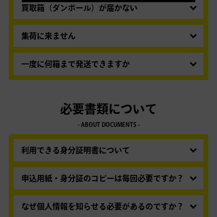
は、1箱のみに身分証コピーを同封し、「書類在
認ください。3辺の長さの合計が160cm以下・重
買取箱（ダンボール）が届かない
中」とご明記ください。
さ30kg以下でしたら弊社指定のダンボール以外で
通常の宅配便ですので、まずは配送業者まで直接
もお取り扱い可能です。
お問い合わせください。
集荷に来ません
■佐川急便 名古屋南営業所
弊社担当の佐川急便 名古屋南営業所まで直接、お
電話：
0562-44-1140
問い合わせいただきますとスムーズです。オペレ
一度に何箱まで発送できますか
受付時間：8:00～19:00（年中無休）
ーターの方へ「買取王子の件で」と、ご用件お伝
1回のご利用で2箱まで同時にご発送いただけま
「買取王子の段ボールの件」でお問い合わせくだ
えください。
す。（3箱以上の発送はお受けできない場合がご
さい。
■佐川急便 名古屋南営業所
ざいます。申込を分けてご利用ください。）
お問い合わせの際に必要となる荷物送り状番号は、買取箱
必要書類について
電話：
0562-44-1140
発送のご案内メール内もしくはマイページにてご確認いただ
受付時間：8:00～19:00（年中無休）
- ABOUT DOCUMENTS -
けます。
送り状番号は、メールもしくはマイページにてご確認いた
だけます。
小型商品用の箱のみで買取申込の場合は、日本郵
利用できる身分証明書について
便のゆうメールでのお届けとなります。
氏名、生年月日、現在お住まいの住所が記載され
発送から2日～5日ほどでお届けとなり、ポストへ
た、有効期限内のものをご用意ください。
申込用紙・身分証のコピーは毎回必要ですか？
の投函になります。配達の郵便局によっては不在
ご利用可能な身分証明書
票を投函の上、持ち帰りになる場合がございま
申込用紙は不要です。身分証のコピーにつきまし
・運転免許証 / 運転経歴証明書
す。
ても、2回目以降同封の必要はございません。
なぜ個人情報を知らせる必要があるのですか？
・マイナンバーカード