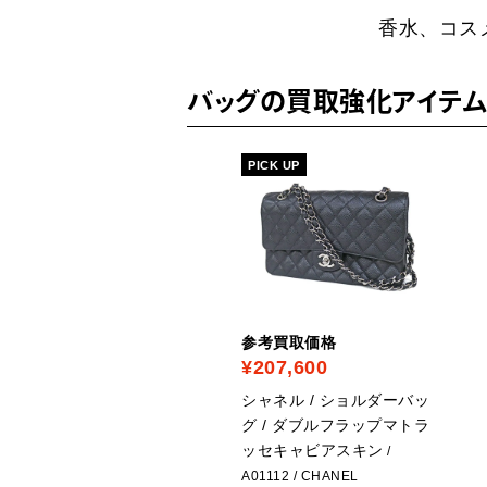
香水、コス
バッグの買取強化アイテム
PICK UP
考買取価格
参考買取価格
49,000
¥207,600
ャネル / バッグ / ココク
シャネル / ショルダーバッ
ンPM トートバッグ
グ / ダブルフラップマトラ
/
ッセキャビアスキン
ANEL
/
A01112
/ CHANEL