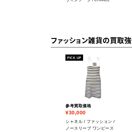
ANEL
ファッション雑貨の買取強
PICK UP
考買取価格
参考買取価格
26,500
¥30,000
ャネル / ファッション /
シャネル / ファッション /
ンピース
ノースリーブ ワンピース
/ CHANEL