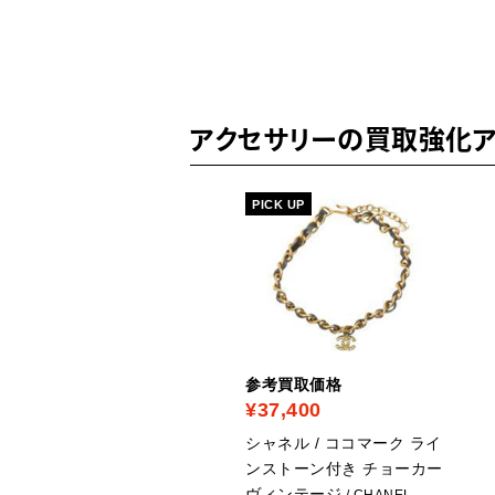
アクセサリーの買取強化ア
ICK UP
PICK UP
考買取価格
参考買取価格
31,900
¥37,400
ャネル / ターンロック コ
シャネル / ココマーク ライ
マーク ブレスレット ゴ
ンストーン付き チョーカー
ルド ヴィンテージ
ヴィンテージ
/
/ CHANEL