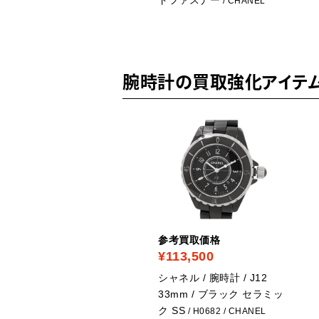
ANEL
/ CHANEL
腕時計の買取強化アイテ
考買取価格
参考買取価格
18,300
¥113,500
ャネル / 腕時計 / マドモ
シャネル / 腕時計 / J12
ゼル ACIER 1989 ホワイ
33mm / ブラック セラミッ
 純正ベルト
ク SS
/ CHANEL
/ H0682
/ CHANEL