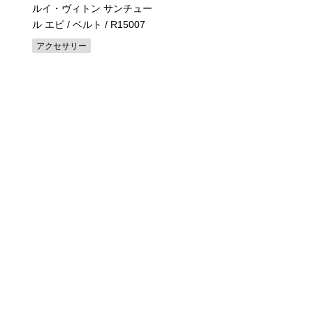
ルイ・ヴィトン サンチュー
コーチ / ボディバッグ / 
ル エピ / ベルト
/ R15007
ーストン パック ベース
ルステッチ付き
/ F49333
アクセサリー
リュック・ボディバッグ・ビ
ネスバッグ