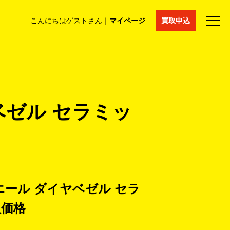
こんにちはゲストさん｜
マイページ
買取申込
法人買取
コラム
マイページ
採用情報
通販サイト
ヤベゼル セラミッ
ミエール ダイヤベゼル セラ
取価格