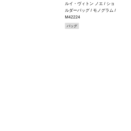
イ・ヴィトン タンブール
ルイ・ヴィトン ノエ / ショ
ブリーペルル シェル文字
ルダーバッグ / モノグラム
/
 レディース / 時計
/
M42224
21C
バッグ
計