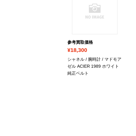
考買取価格
参考買取価格
300,000
¥18,300
ャネル / 腕時計 / J12 クロ
シャネル / 腕時計 / マドモア
グラフ 41mm ホワイト 純
ゼル ACIER 1989 ホワイト
セラミックブレス
/ H2009
純正ベルト