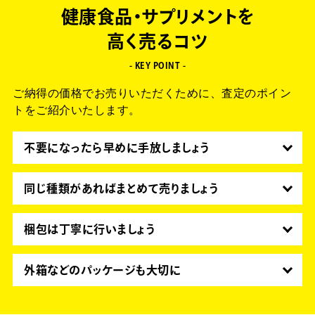
健康食品・サプリメントを
高く売るコツ
- KEY POINT -
ご納得の価格でお売りいただくために、査定のポイン
トをご紹介いたします。
不要になったら早めに手放しましょう
次に買われる方も賞味期限が長い方が安心してお買
い求めいただけるため、高価買取に繋がります。
同じ種類があればまとめて売りましょう
同一商品を大量に販売するほうが効率がいいため、
高価買取に繋がります。
梱包は丁寧に行いましょう
サプリメントは錠剤になっているものやビンに入っ
ているものなど、破損しやすいものが多数ありま
外箱などのパッケージも大切に
す。丁寧に梱包することで輸送中の破損が防げま
外箱が損傷していると見た目が悪いだけでなく劣化
す。
の心配もあるため、保管方法や梱包に気をつけまし