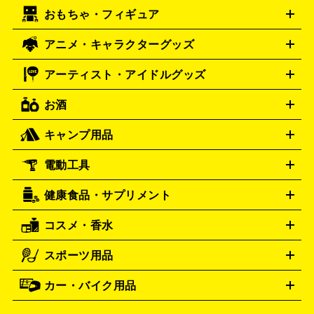
エリー・宝石
シルバーアクセサリー
銀食器・カトラリー
ドリームキャスト
PCエンジン
ネオジオ
メガドライブ
PC
おもちゃ・フィギュア
パネライ
ポケモンカード
遊戯王
カルティエ
ワンピースカード
デュエルマスター
Panerai
Cartier
ゲーム
ゲームパッド
メモリーカード
アーケードスティッ
ズ
ホロライブ オフィシャルカードゲーム
サプライ品
未開
ク
レーシングコントローラー
ヘッドセット
amiibo
ニンテ
スウォッチ
センチュリー
Swatch
CENTURY
アニメ・キャラクターグッズ
フィギュア
プラモデル
ミニカー
レトロトイ
エアガン・
封ボックス
金・プラチナ買取の詳細はこちら
未開封パック
その他カードゲーム
その他コレク
ンドークラシックミニファミコン
ニンテンドークラシックミニ
タイメックス
シチズン
TIMEX
CITIZEN
モデルガン
ドール
鉄道模型
ションカード
スーパーファミコン
メガドライブミニ
レトロフリーク
レト
アーティスト・アイドルグッズ
プレゲ
ブルガリ
VTuberグッズ
缶バッジ
アクリルグッズ
ラバスト
タペス
Breguet
BVLGARI
ロゲーム互換機
トリー
抱き枕カバー
おもちゃ買取の詳細はこちら
一番くじ
ぬいぐるみ
トレーディングカード買取の詳細はこちら
ダニエル・ウェリントン
Daniel Wellington
お酒
ライブDVD・Blu-ray
映像ソフト
アイドルCD
写真集
ペン
ゲーム買取の詳細はこちら
ディーゼル
アルマーニ
Diesel
ARMANI
ライト
タオル
アニメ・キャラクターグッズ
Tシャツ
パーカー
はっぴ
生写真
ジャー
キャンプ用品
フェンディ
フランクミュラー
FENDI
FRANCK MULLER
ウイスキー
ワイン
ブランデー
日本酒・焼酎
各種アルコ
ジ
アクリルキーホルダー
買取の詳細はこちら
トートバッグ
リュック
缶バッ
ール
ジ
ベースボールシャツ
うちわ
グッチ
ハミルトン
GUCCI
Hamilton
電動工具
テント・タープ
寝袋・キャンプ寝具
ザック・リュック
発電
ハリー･ウィンストン
エルメス
Harry Winston
HERMES
機
ナイフ
バーナー・バーベキューコンロ
お酒買取の詳細はこちら
ランタン・ライ
アーティスト・アイドルグッズ
ルミノックス
健康食品・サプリメント
LUMINOX
穴あけ・締付工具
切断工具
研磨工具
電動工具・充電工具
ト
クッカー・調理器具
キャンプテーブル・椅子
登山靴・ト
買取の詳細はこちら
レッキングシューズ
アウトドア用品
コスメ・香水
時計買取の詳細はこちら
サントリー
アサヒ
MLM
サントリーウエルネス
カルピス
ハンディGPS、レインウエアなど
電動工具買取の詳細はこちら
スポーツ用品
SK-II
シャネル
ドゥ・ラ・メール
キャンプ用品買取の詳細はこちら
エスケーツー
CHANEL
健康食品・サプリメント
資生堂
ポーラ
アディ
DE LA MER
SHISEIDO
POLA
カー・バイク用品
ゴルフクラブ・ゴルフ用品
ドライバー
アイアンセット
フェ
クション
買取の詳細はこちら
アユーラ
アールエムケー
ADDICTION
AYURA
アウェイウッド
ウェッジ
パター
ユーティリティ
テニス
アルビオン
アンプリチュード
RMK
ALBION