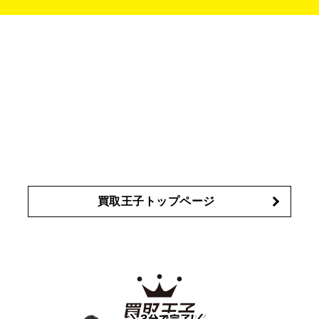
タイヤ
ブレーキパーツ
カーナビ
クラッチ
ドライブレコ
ラケット
バドミントンラケット
イヴ・サンローラン
イ
Amplitude
YVES SAINT LAURENT
ーダー
カーオーディオ
プサ
エスティローダー
エスト
IPSA
ESTEE LAUDER
エレガンス
エリクシール
オ
est
Elégance
ELIXIR
ッペン化粧品
オバジ
花王
カネボウ
Obagi
Kao
KANEBO
コスメ・香水買取の
詳細はこちら
買取王子トップページ