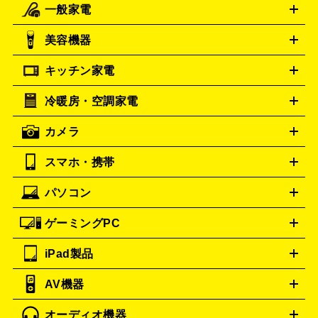
一般家電
ルイ・ヴィトン
エルメス
LOUIS VUITTON
HERMES
シャネル
グッチ
コーチ
CHANEL
GUCCI
COACH
美容機器
掃除機
アイロン
ミシン
電話機・FAX
電池・充電池
プラダ
フェリージ
PRADA
Felisi
キッチン家電
ゴヤール
美顔器
脱毛器
家電買取の詳細はこちら
ヘアドライヤー
ポーター
ヘアアイロン
EMS
フェ
GOYARD
PORTER
イスケア
ボディケア
マッサージ機
電気シェーバー
電動
トゥミ
トリー バーチ
TUMI
TORY BURCH
冷暖房・空調家電
オーブンレンジ・電子レンジ
炊飯器・精米機
ホットプレー
歯ブラシ
ロレックス
オメガ
ROLEX
OMEGA
ト・たこ焼き器
ホームベーカリー
電気圧力鍋
ミキサー・カ
カメラ
アンテプリマ
バレンシアガ
ストーブ
ファンヒーター
電気ヒーター
ふとん乾燥機
加
ッター
調理家電
ANTEPRIMA
美容機器の詳細はこちら
ワインセラー
BALENCIAGA
湿器、除湿器
空気清浄器
扇風機
サーキュレーター
ボッテガ・ヴェネタ
Bottega Veneta
スマホ・携帯
ニコン
Canon
ソニー
富士フイルム
オリンパス
パナソニ
キッチン家電買取の
バーバリー
ブルガリ
BURBERRY
BVLGARI
ック
一眼レフカメラ
家電買取の詳細はこちら
コンパクトデジカメ（コンデジ）
ミラ
詳細はこちら
パソコン
カルティエ
Cartier
iPhone
Xperia
Android
携帯電話
ポータブル充電器
スマ
ーレス一眼
一眼レフ レンズ各種
レンズフィルター
一脚・
ートフォンアクセサリー
三脚
ドルチェ＆ガッバーナ
Dolce&Gabbana
ゲーミングPC
ノートパソコン
デスクトップパソコン
Mac
パソコンパー
フェンディ
ロエベ
FENDI
Loewe
ツ
PCモニター
スマホ・携帯買取の詳細はこちら
パソコン周辺機器
電子ブックリーダー
プ
カメラ買取の詳細はこちら
ティファニー
iPad製品
Tiffany&Co.
デスクトップ
ノートパソコン
PCパーツ
周辺機器
リンター
AV機器
ブランド品買取の詳細はこちら
iPad
iPad Pro
ゲーミングPC買取の詳細はこちら
iPad Air
iPad mini
パソコン買取の詳細はこちら
オーディオ機器