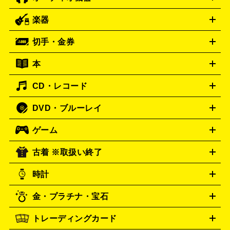
ブルーレイ・DVDレコーダー
iPad製品買取の詳細はこちら
音楽プレイヤー
プロジェクタ
ー
ラジカセ
ラジオ
ミニコンポ・システムコンポ
ビデオ
楽器
スピーカー
プリメインアンプ
レコードプレーヤー・ターンテ
デッキ
カラオケ機器
テレビ
ブルーレイ・DVDプレーヤ
ーブル
CDプレイヤー
イヤホン
真空管アンプ
オープンリ
ー
マイク
リモコン
ICレコーダー
記録メディア
映像用
切手・金券
ギター
ベース
アコギ
バイオリン
サックス
フルート
ールデッキ
ヘッドホン
チューナー
AVアンプ
MDプレーヤ
ケーブル
キーボード
アンプ
エフェクター
ー
イコライザー
DATデッキ
ホームシアター・サラウンドセ
本
切手シート
クオカード
テレホンカード
ANA（全日空）株
ット
ウーファー
AV機器買取の詳細はこちら
ワイヤレス・ポータブルスピーカー
スマー
主優待券
JCBギフトカード
楽器買取の詳細はこちら
はがき・年賀状
トスピーカー
交換針・カートリッジ
音響用ケーブル
記録媒
CD・レコード
漫画・コミック
小説
ビジネス書
医学書・教育書
哲学・
体
人文書
趣味・暮らし本
切手・金券買取の詳細はこちら
写真集・絵本
DVD・ブルーレイ
J-POP
アニメ・ゲーム
サウンドトラック
ロック
ハード
オーディオ買取の詳細はこちら
ロック・ヘヴィーメタル
本買取の詳細はこちら
ジャズ
クラシック
ソウル・R＆
ゲーム
映画
ドラマ
アニメ
ミュージックビデオ
アイドル
スポ
B
歌謡曲・演歌
洋楽
K-POP
ブルース・カントリー
ヒッ
ーツ
お笑い
ドキュメンタリー
舞台・ステージ
プホップ
ダンス・エレクトロニカ
フュージョン
ワール
古着 ※取扱い終了
ニンテンドー Switch2
ニンテンドー Switch
ド
ヒーリング・ニューエイジ
キッズ・ファミリー
日本の伝
スイッチ2
ニンテンドー 3DS
DVD買取の詳細はこちら
ニンテンドー DS
PS5
統芸能・芸能
カラオケ
スポーツ・カルチャー
スイッチ
時計
PS4
PS3
PS Vita
プレステ5
プレステ4
プレステ3
古着買取の詳細はこちら
PSP
PS4 pro
PS2
プレイステーション
PS VR
ゲームボ
CD・レコード買取の詳細はこちら
金・プラチナ・宝石
ーイ
ロレックス
ゲームボーイアドバンス
オメガ
Wii
Wii U
ゲームキューブ
ROLEX
OMEGA
XBOX One
XBOX One X
XBOX One S
XBOX 360
ファミ
タグホイヤー
カシオ
TAG Heuer
SEIKO
トレーディングカード
ゴールド
インゴット
コイン・金貨
メダル・記念品
ジュ
コン
スーパーファミコン
ニンテンドー64
セガサターン
セイコー
G-SHOCK
CASIO
Gショック