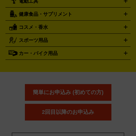
電動工具
テント・タープ
時計買取の詳細はこちら
寝袋・キャンプ寝具
ザック・リュック
発電
機
ナイフ
バーナー・バーベキューコンロ
お酒買取の詳細はこちら
ランタン・ライ
アーティスト・アイドルグッズ
健康食品・サプリメント
穴あけ・締付工具
切断工具
研磨工具
電動工具・充電工具
ト
クッカー・調理器具
キャンプテーブル・椅子
登山靴・ト
買取の詳細はこちら
レッキングシューズ
アウトドア用品
コスメ・香水
サントリー
アサヒ
MLM
サントリーウエルネス
カルピス
ハンディGPS、レインウエアなど
電動工具買取の詳細はこちら
スポーツ用品
SK-II
健康食品・サプリメント
シャネル
ドゥ・ラ・メール
キャンプ用品買取の詳細はこちら
エスケーツー
CHANEL
資生堂
買取の詳細はこちら
ポーラ
アディクション
DE LA MER
SHISEIDO
POLA
カー・バイク用品
ゴルフクラブ・ゴルフ用品
ドライバー
アイアンセット
フェ
アユーラ
アールエムケー
アルビ
ADDICTION
AYURA
RMK
アウェイウッド
ウェッジ
パター
ユーティリティ
テニス
オン
アンプリチュード
イヴ・サンローラ
ALBION
Amplitude
タイヤ
ブレーキパーツ
カーナビ
クラッチ
ドライブレコ
ラケット
バドミントンラケット
ン
イプサ
エスティローダー
YVES SAINT LAURENT
IPSA
ーダー
カーオーディオ
エスト
エレガンス
エリクシ
ESTEE LAUDER
est
Elégance
ール
オッペン化粧品
オバジ
花王
カネ
ELIXIR
Obagi
Kao
ボウ
KANEBO
簡単にお申込み (初めての方)
コスメ・香水買取の
詳細はこちら
2回目以降のお申込み