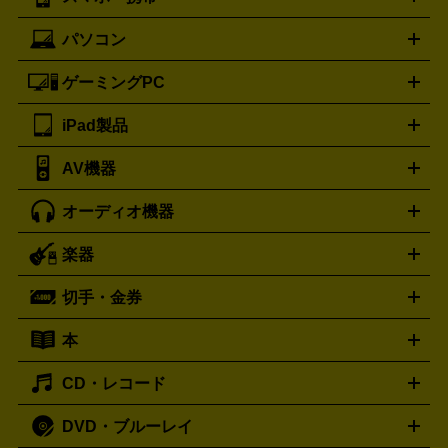
ニコン
Canon
ソニー
富士フイルム
オリンパス
パナソニ
キッチン家電買取の
ブルガリ
カルティエ
BVLGARI
Cartier
ック
一眼レフカメラ
家電買取の詳細はこちら
コンパクトデジカメ（コンデジ）
ミラ
詳細はこちら
パソコン
ドルチェ＆ガッバーナ
フェンディ
Dolce&Gabbana
FENDI
iPhone
Xperia
Android
携帯電話
ポータブル充電器
スマ
ーレス一眼
一眼レフ レンズ各種
レンズフィルター
一脚・
ートフォンアクセサリー
三脚
ロエベ
ティファニー
Loewe
Tiffany&Co.
ゲーミングPC
ノートパソコン
デスクトップパソコン
Mac
パソコンパー
ツ
PCモニター
スマホ・携帯買取の詳細はこちら
パソコン周辺機器
電子ブックリーダー
プ
カメラ買取の詳細はこちら
ブランド品買取の詳細はこちら
iPad製品
デスクトップ
ノートパソコン
PCパーツ
周辺機器
リンター
AV機器
iPad
iPad Pro
ゲーミングPC買取の詳細はこちら
iPad Air
iPad mini
パソコン買取の詳細はこちら
オーディオ機器
ブルーレイ・DVDレコーダー
iPad製品買取の詳細はこちら
音楽プレイヤー
プロジェクタ
ー
ラジカセ
ラジオ
ミニコンポ・システムコンポ
ビデオ
楽器
スピーカー
プリメインアンプ
レコードプレーヤー・ターンテ
デッキ
カラオケ機器
テレビ
ブルーレイ・DVDプレーヤ
ーブル
CDプレイヤー
イヤホン
真空管アンプ
オープンリ
ー
マイク
リモコン
ICレコーダー
記録メディア
映像用
切手・金券
ギター
ベース
アコギ
バイオリン
サックス
フルート
ールデッキ
ヘッドホン
チューナー
AVアンプ
MDプレーヤ
ケーブル
キーボード
アンプ
エフェクター
ー
イコライザー
DATデッキ
ホームシアター・サラウンドセ
本
切手シート
クオカード
テレホンカード
ANA（全日空）株
ット
ウーファー
AV機器買取の詳細はこちら
ワイヤレス・ポータブルスピーカー
スマー
主優待券
JCBギフトカード
楽器買取の詳細はこちら
はがき・年賀状
トスピーカー
交換針・カートリッジ
音響用ケーブル
記録媒
CD・レコード
漫画・コミック
小説
ビジネス書
医学書・教育書
哲学・
体
人文書
趣味・暮らし本
切手・金券買取の詳細はこちら
写真集・絵本
DVD・ブルーレイ
J-POP
アニメ・ゲーム
サウンドトラック
ロック
ハード
オーディオ買取の詳細はこちら