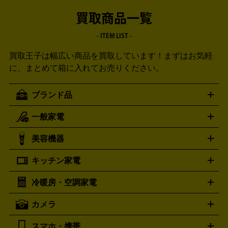
買取商品一覧
- ITEM LIST -
買取王子は幅広い商品を買取しています！
まずはお気軽
に、まとめて箱に入れてお売りください。
ブランド品
一般家電
ルイ・ヴィトン
エルメス
LOUIS VUITTON
HERMES
シャネル
グッチ
コーチ
CHANEL
GUCCI
COACH
美容機器
掃除機
アイロン
ミシン
電話機・FAX
電池・充電池
プラダ
フェリージ
ゴヤール
PRADA
Felisi
GOYARD
キッチン家電
ポーター
美顔器
脱毛器
家電買取の詳細はこちら
ヘアドライヤー
トゥミ
ヘアアイロン
EMS
フェ
PORTER
TUMI
イスケア
ボディケア
マッサージ機
電気シェーバー
電動
トリー バーチ
ロレックス
TORY BURCH
ROLEX
冷暖房・空調家電
オーブンレンジ・電子レンジ
炊飯器・精米機
ホットプレー
歯ブラシ
オメガ
アンテプリマ
OMEGA
ANTEPRIMA
ト・たこ焼き器
ホームベーカリー
電気圧力鍋
ミキサー・カ
カメラ
バレンシアガ
ストーブ
ファンヒーター
電気ヒーター
ふとん乾燥機
加
ッター
調理家電
BALENCIAGA
美容機器の詳細はこちら
ワインセラー
湿器、除湿器
空気清浄器
扇風機
サーキュレーター
ボッテガ・ヴェネタ
バーバリー
Bottega Veneta
BURBERRY
スマホ・携帯