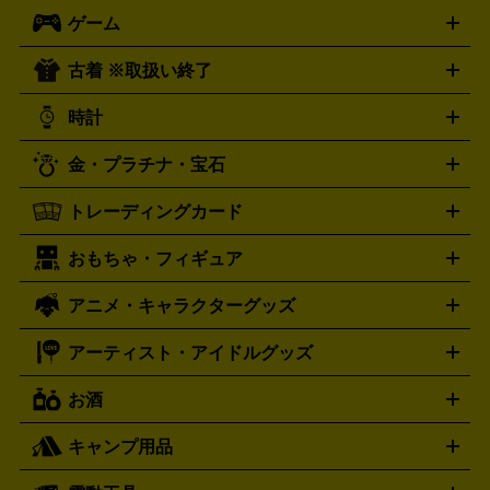
ロック・ヘヴィーメタル
本買取の詳細はこちら
ジャズ
クラシック
ソウル・R＆
ゲーム
映画
ドラマ
アニメ
ミュージックビデオ
アイドル
スポ
B
歌謡曲・演歌
洋楽
K-POP
ブルース・カントリー
ヒッ
ーツ
お笑い
ドキュメンタリー
舞台・ステージ
プホップ
ダンス・エレクトロニカ
フュージョン
ワール
古着 ※取扱い終了
ニンテンドー Switch2
ニンテンドー Switch
ド
ヒーリング・ニューエイジ
キッズ・ファミリー
日本の伝
スイッチ2
スイッチ
ニンテンドー 3DS
DVD買取の詳細はこちら
ニンテンドー DS
PS5
PS4
統芸能・芸能
カラオケ
スポーツ・カルチャー
プレステ5
時計
PS3
PS Vita
PSP
PS4 pro
PS2
プレステ4
プレステ3
古着買取の詳細はこちら
プレイステーション
PS VR
ゲームボーイ
ゲームボーイア
CD・レコード買取の詳細はこちら
金・プラチナ・宝石
ドバンス
ロレックス
Wii
Wii U
オメガ
ゲームキューブ
XBOX One
XBOX
ROLEX
OMEGA
One X
XBOX One S
XBOX 360
ファミコン
スーパーファ
タグホイヤー
カシオ
セイコー
TAG Heuer
SEIKO
CASIO
トレーディングカード
ゴールド
インゴット
コイン・金貨
メダル・記念品
ジュ
ミコン
ニンテンドー64
セガサターン
ドリームキャスト
G-SHOCK
パネライ
カルティエ
Gショック
Panerai
Cartier
エリー・宝石
シルバーアクセサリー
銀食器・カトラリー
PCエンジン
ネオジオ
メガドライブ
PCゲーム
ゲームパッ
おもちゃ・フィギュア
スウォッチ
ポケモンカード
遊戯王
センチュリー
ワンピースカード
デュエルマスター
Swatch
CENTURY
ド
メモリーカード
アーケードスティック
レーシングコント
ズ
ホロライブ オフィシャルカードゲーム
サプライ品
未開
ローラー
ヘッドセット
amiibo
ニンテンドークラシックミニ
タイメックス
シチズン
プレゲ
TIMEX
CITIZEN
Breguet
アニメ・キャラクターグッズ
フィギュア
プラモデル
ミニカー
レトロトイ
エアガン・
封ボックス
金・プラチナ買取の詳細はこちら
未開封パック
その他カードゲーム
その他コレク
ファミコン
ニンテンドークラシックミニスーパーファミコン
ブルガリ
ダニエル・ウェリントン
BVLGARI
Daniel Wellington
モデルガン
ドール
鉄道模型
ションカード
メガドライブミニ
レトロフリーク
レトロゲーム互換機
アーティスト・アイドルグッズ
ディーゼル
アルマーニ
フェンディ
VTuberグッズ
缶バッジ
アクリルグッズ
ラバスト
タペス
Diesel
ARMANI
FENDI
トリー
抱き枕カバー
おもちゃ買取の詳細はこちら
一番くじ
ぬいぐるみ
トレーディングカード買取の詳細はこちら
フランクミュラー
グッチ
ゲーム買取の詳細はこちら
FRANCK MULLER
GUCCI
お酒
ライブDVD・Blu-ray
映像ソフト
アイドルCD
写真集
ペン
ハミルトン
ハリー･ウィンストン
Hamilton
Harry Winston
ライト
タオル
アニメ・キャラクターグッズ
Tシャツ
パーカー
はっぴ
生写真
ジャー
キャンプ用品
エルメス
ルミノックス
HERMES
LUMINOX
ウイスキー
ワイン
ブランデー
日本酒・焼酎
各種アルコ
ジ
アクリルキーホルダー
買取の詳細はこちら
トートバッグ
リュック
缶バッ
ール
ジ
ベースボールシャツ
うちわ