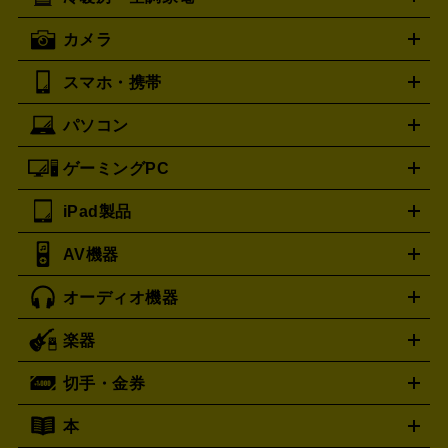
オーブンレンジ・電子レンジ
炊飯器・精米機
ホットプレー
歯ブラシ
ロレックス
オメガ
ROLEX
OMEGA
ト・たこ焼き器
ホームベーカリー
電気圧力鍋
ミキサー・カ
カメラ
アンテプリマ
バレンシアガ
ストーブ
ファンヒーター
電気ヒーター
ふとん乾燥機
加
ッター
調理家電
ANTEPRIMA
美容機器の詳細はこちら
ワインセラー
BALENCIAGA
湿器、除湿器
空気清浄器
扇風機
サーキュレーター
ボッテガ・ヴェネタ
Bottega Veneta
スマホ・携帯
ニコン
Canon
ソニー
富士フイルム
オリンパス
パナソニ
キッチン家電買取の
バーバリー
ブルガリ
BURBERRY
BVLGARI
ック
一眼レフカメラ
家電買取の詳細はこちら
コンパクトデジカメ（コンデジ）
ミラ
詳細はこちら
パソコン
カルティエ
Cartier
iPhone
Xperia
Android
携帯電話
ポータブル充電器
スマ
ーレス一眼
一眼レフ レンズ各種
レンズフィルター
一脚・
ートフォンアクセサリー
三脚
ドルチェ＆ガッバーナ
Dolce&Gabbana
ゲーミングPC
ノートパソコン
デスクトップパソコン
Mac
パソコンパー
フェンディ
ロエベ
FENDI
Loewe
ツ
PCモニター
スマホ・携帯買取の詳細はこちら
パソコン周辺機器
電子ブックリーダー
プ
カメラ買取の詳細はこちら
ティファニー
iPad製品
Tiffany&Co.
デスクトップ
ノートパソコン
PCパーツ
周辺機器
リンター
AV機器
ブランド品買取の詳細はこちら
iPad
iPad Pro
ゲーミングPC買取の詳細はこちら
iPad Air
iPad mini
パソコン買取の詳細はこちら
オーディオ機器
ブルーレイ・DVDレコーダー
iPad製品買取の詳細はこちら
音楽プレイヤー
プロジェクタ
ー
ラジカセ
ラジオ
ミニコンポ・システムコンポ
ビデオ
楽器
スピーカー
プリメインアンプ
レコードプレーヤー・ターンテ
デッキ
カラオケ機器
テレビ
ブルーレイ・DVDプレーヤ
ーブル
CDプレイヤー
イヤホン
真空管アンプ
オープンリ
ー
マイク
リモコン
ICレコーダー
記録メディア
映像用
切手・金券
ギター
ベース
アコギ
バイオリン
サックス
フルート
ールデッキ
ヘッドホン
チューナー
AVアンプ
MDプレーヤ
ケーブル
キーボード
アンプ
エフェクター
ー
イコライザー
DATデッキ
ホームシアター・サラウンドセ
本
切手シート
クオカード
テレホンカード
ANA（全日空）株
ット
ウーファー
AV機器買取の詳細はこちら
ワイヤレス・ポータブルスピーカー
スマー