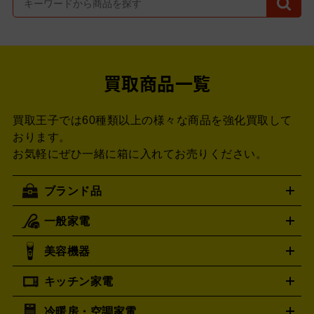
買取商品一覧
買取王子では60種類以上の様々な商品を強化買取して
おります。
お気軽にぜひ一緒に箱に入れてお売りください。
ブランド品
一般家電
ルイ・ヴィトン
エルメス
LOUIS VUITTON
HERMES
シャネル
グッチ
コーチ
CHANEL
GUCCI
COACH
美容機器
掃除機
アイロン
ミシン
電話機・FAX
電池・充電池
プラダ
フェリージ
PRADA
Felisi
キッチン家電
ゴヤール
美顔器
脱毛器
家電買取の詳細はこちら
ヘアドライヤー
ポーター
ヘアアイロン
EMS
フェ
GOYARD
PORTER
イスケア
ボディケア
マッサージ機
電気シェーバー
電動
トゥミ
トリー バーチ
TUMI
TORY BURCH
冷暖房・空調家電