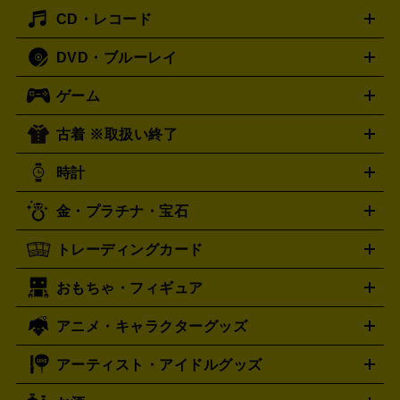
主優待券
JCBギフトカード
楽器買取の詳細はこちら
はがき・年賀状
トスピーカー
交換針・カートリッジ
音響用ケーブル
記録媒
CD・レコード
漫画・コミック
小説
ビジネス書
医学書・教育書
哲学・
体
人文書
趣味・暮らし本
切手・金券買取の詳細はこちら
写真集・絵本
DVD・ブルーレイ
J-POP
アニメ・ゲーム
サウンドトラック
ロック
ハード
オーディオ買取の詳細はこちら
ロック・ヘヴィーメタル
本買取の詳細はこちら
ジャズ
クラシック
ソウル・R＆
ゲーム
映画
ドラマ
アニメ
ミュージックビデオ
アイドル
スポ
B
歌謡曲・演歌
洋楽
K-POP
ブルース・カントリー
ヒッ
ーツ
お笑い
ドキュメンタリー
舞台・ステージ
プホップ
ダンス・エレクトロニカ
フュージョン
ワール
古着 ※取扱い終了
ニンテンドー Switch2
ニンテンドー Switch
ド
ヒーリング・ニューエイジ
キッズ・ファミリー
日本の伝
スイッチ2
ニンテンドー 3DS
DVD買取の詳細はこちら
ニンテンドー DS
PS5
統芸能・芸能
カラオケ
スポーツ・カルチャー
スイッチ
時計
PS4
PS3
PS Vita
プレステ5
プレステ4
プレステ3
古着買取の詳細はこちら
PSP
PS4 pro
PS2
プレイステーション
PS VR
ゲームボ
CD・レコード買取の詳細はこちら
金・プラチナ・宝石
ーイ
ロレックス
ゲームボーイアドバンス
オメガ
Wii
Wii U
ゲームキューブ
ROLEX
OMEGA
XBOX One
XBOX One X
XBOX One S
XBOX 360
ファミ
タグホイヤー
カシオ
TAG Heuer
SEIKO
トレーディングカード
ゴールド
インゴット
コイン・金貨
メダル・記念品
ジュ
コン
スーパーファミコン
ニンテンドー64
セガサターン
セイコー
G-SHOCK
CASIO
Gショック
エリー・宝石
シルバーアクセサリー
銀食器・カトラリー
ドリームキャスト
PCエンジン
ネオジオ
メガドライブ
PC
おもちゃ・フィギュア
パネライ
ポケモンカード
遊戯王
カルティエ
ワンピースカード
デュエルマスター
Panerai
Cartier
ゲーム
ゲームパッド
メモリーカード
アーケードスティッ
ズ
ホロライブ オフィシャルカードゲーム
サプライ品
未開
ク
レーシングコントローラー
ヘッドセット
amiibo
ニンテ
スウォッチ
センチュリー
Swatch
CENTURY
アニメ・キャラクターグッズ
フィギュア
プラモデル
ミニカー
レトロトイ
エアガン・
封ボックス
金・プラチナ買取の詳細はこちら
未開封パック
その他カードゲーム
その他コレク
ンドークラシックミニファミコン
ニンテンドークラシックミニ
タイメックス
シチズン
TIMEX
CITIZEN
モデルガン
ドール
鉄道模型
ションカード
スーパーファミコン
メガドライブミニ
レトロフリーク
レト
アーティスト・アイドルグッズ
プレゲ
ブルガリ
VTuberグッズ
缶バッジ
アクリルグッズ
ラバスト
タペス
Breguet
BVLGARI
ロゲーム互換機
トリー
抱き枕カバー
おもちゃ買取の詳細はこちら
一番くじ
ぬいぐるみ
トレーディングカード買取の詳細はこちら
ダニエル・ウェリントン
Daniel Wellington