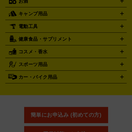
お酒
ライブDVD・Blu-ray
映像ソフト
アイドルCD
写真集
ペン
ゲーム買取の詳細はこちら
ディーゼル
アルマーニ
Diesel
ARMANI
ライト
タオル
アニメ・キャラクターグッズ
Tシャツ
パーカー
はっぴ
生写真
ジャー
キャンプ用品
フェンディ
フランクミュラー
FENDI
FRANCK MULLER
ウイスキー
ワイン
ブランデー
日本酒・焼酎
各種アルコ
ジ
アクリルキーホルダー
買取の詳細はこちら
トートバッグ
リュック
缶バッ
ール
ジ
ベースボールシャツ
うちわ
グッチ
ハミルトン
GUCCI
Hamilton
電動工具
テント・タープ
寝袋・キャンプ寝具
ザック・リュック
発電
ハリー･ウィンストン
エルメス
Harry Winston
HERMES
機
ナイフ
バーナー・バーベキューコンロ
お酒買取の詳細はこちら
ランタン・ライ
アーティスト・アイドルグッズ
ルミノックス
健康食品・サプリメント
LUMINOX
穴あけ・締付工具
切断工具
研磨工具
電動工具・充電工具
ト
クッカー・調理器具
キャンプテーブル・椅子
登山靴・ト
買取の詳細はこちら
レッキングシューズ
アウトドア用品
コスメ・香水
時計買取の詳細はこちら
サントリー
アサヒ
MLM
サントリーウエルネス
カルピス
ハンディGPS、レインウエアなど
電動工具買取の詳細はこちら
スポーツ用品
SK-II
シャネル
ドゥ・ラ・メール
キャンプ用品買取の詳細はこちら
エスケーツー
CHANEL
健康食品・サプリメント
資生堂
ポーラ
アディ
DE LA MER
SHISEIDO
POLA
カー・バイク用品
ゴルフクラブ・ゴルフ用品
ドライバー
アイアンセット
フェ
クション
買取の詳細はこちら
アユーラ
アールエムケー
ADDICTION
AYURA
アウェイウッド
ウェッジ
パター
ユーティリティ
テニス
アルビオン
アンプリチュード
RMK
ALBION
タイヤ
ブレーキパーツ
カーナビ
クラッチ
ドライブレコ
ラケット
バドミントンラケット
イヴ・サンローラン
イ
Amplitude
YVES SAINT LAURENT
ーダー
カーオーディオ
プサ
エスティローダー
エスト
IPSA
ESTEE LAUDER
エレガンス
エリクシール
オ
est
Elégance
ELIXIR
ッペン化粧品
オバジ
花王
カネボウ
Obagi
Kao
簡単にお申込み (初めての方)
KANEBO
コスメ・香水買取の