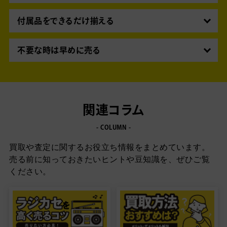
埃や汚れを拭き取るだけでも、経年劣化を防ぐこと
ができます。売る前はもちろん、日々のお手入れも
付属品をできるだけ揃える
こまめに行いましょう。
買取価格を一番左右するのが付属品の有無です。元
箱や取扱説明書など、買った時の付属品をできるだ
不要な時は早めに売る
け揃えておきましょう。
性能の向上や新製品の登場などで、相場は下がって
しまいます。売りたいと思ったらすぐ行動に移すの
が大切です。
関連コラム
- COLUMN -
買取や査定に関するお役立ち情報をまとめています。
売る前に知っておきたいヒントや豆知識を、ぜひご覧
ください。