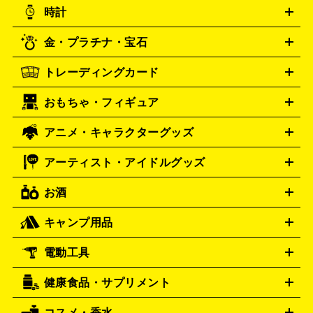
ニンテンドー 3DS
DVD買取の詳細はこちら
ニンテンドー DS
PS5
統芸能・芸能
カラオケ
スポーツ・カルチャー
スイッチ
時計
PS4
PS3
PS Vita
プレステ5
プレステ4
プレステ3
古着買取の詳細はこちら
PSP
PS4 pro
PS2
プレイステーション
PS VR
ゲームボ
CD・レコード買取の詳細はこちら
金・プラチナ・宝石
ーイ
ロレックス
ゲームボーイアドバンス
オメガ
Wii
Wii U
ゲームキューブ
ROLEX
OMEGA
XBOX One
XBOX One X
XBOX One S
XBOX 360
ファミ
タグホイヤー
カシオ
TAG Heuer
SEIKO
トレーディングカード
ゴールド
インゴット
コイン・金貨
メダル・記念品
ジュ
コン
スーパーファミコン
ニンテンドー64
セガサターン
セイコー
G-SHOCK
CASIO
Gショック
エリー・宝石
シルバーアクセサリー
銀食器・カトラリー
ドリームキャスト
PCエンジン
ネオジオ
メガドライブ
PC
おもちゃ・フィギュア
パネライ
ポケモンカード
遊戯王
カルティエ
ワンピースカード
デュエルマスター
Panerai
Cartier
ゲーム
ゲームパッド
メモリーカード
アーケードスティッ
ズ
ホロライブ オフィシャルカードゲーム
サプライ品
未開
ク
レーシングコントローラー
ヘッドセット
amiibo
ニンテ
スウォッチ
センチュリー
Swatch
CENTURY
アニメ・キャラクターグッズ
フィギュア
プラモデル
ミニカー
レトロトイ
エアガン・
封ボックス
金・プラチナ買取の詳細はこちら
未開封パック
その他カードゲーム
その他コレク
ンドークラシックミニファミコン
ニンテンドークラシックミニ
タイメックス
シチズン
TIMEX
CITIZEN
モデルガン
ドール
鉄道模型
ションカード
スーパーファミコン
メガドライブミニ
レトロフリーク
レト
アーティスト・アイドルグッズ
プレゲ
ブルガリ
VTuberグッズ
缶バッジ
アクリルグッズ
ラバスト
タペス
Breguet
BVLGARI
ロゲーム互換機
トリー
抱き枕カバー
おもちゃ買取の詳細はこちら
一番くじ
ぬいぐるみ
トレーディングカード買取の詳細はこちら
ダニエル・ウェリントン
Daniel Wellington
お酒
ライブDVD・Blu-ray
映像ソフト
アイドルCD
写真集
ペン
ゲーム買取の詳細はこちら
ディーゼル
アルマーニ
Diesel
ARMANI
ライト
タオル
アニメ・キャラクターグッズ
Tシャツ
パーカー
はっぴ
生写真
ジャー
キャンプ用品
フェンディ
フランクミュラー
FENDI
FRANCK MULLER
ウイスキー
ワイン
ブランデー
日本酒・焼酎
各種アルコ
ジ
アクリルキーホルダー
買取の詳細はこちら
トートバッグ
リュック
缶バッ
ール
ジ
ベースボールシャツ
うちわ
グッチ
ハミルトン
GUCCI
Hamilton
電動工具
テント・タープ
寝袋・キャンプ寝具
ザック・リュック
発電
ハリー･ウィンストン
エルメス
Harry Winston
HERMES
機
ナイフ
バーナー・バーベキューコンロ
お酒買取の詳細はこちら
ランタン・ライ
アーティスト・アイドルグッズ
ルミノックス
健康食品・サプリメント
LUMINOX
穴あけ・締付工具
切断工具
研磨工具
電動工具・充電工具
ト
クッカー・調理器具
キャンプテーブル・椅子
登山靴・ト
買取の詳細はこちら
レッキングシューズ
アウトドア用品
コスメ・香水