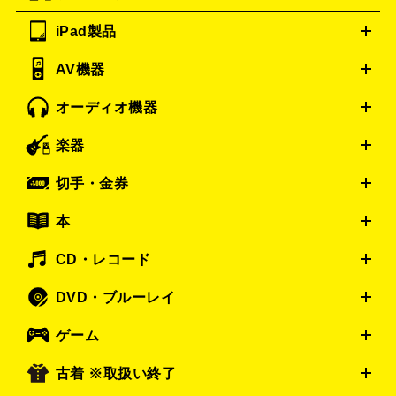
フェンディ
ロエベ
FENDI
Loewe
ツ
PCモニター
スマホ・携帯買取の詳細はこちら
パソコン周辺機器
電子ブックリーダー
プ
カメラ買取の詳細はこちら
ティファニー
iPad製品
Tiffany&Co.
デスクトップ
ノートパソコン
PCパーツ
周辺機器
リンター
AV機器
ブランド品買取の詳細はこちら
iPad
iPad Pro
ゲーミングPC買取の詳細はこちら
iPad Air
iPad mini
パソコン買取の詳細はこちら
オーディオ機器
ブルーレイ・DVDレコーダー
iPad製品買取の詳細はこちら
音楽プレイヤー
プロジェクタ
ー
ラジカセ
ラジオ
ミニコンポ・システムコンポ
ビデオ
楽器
スピーカー
プリメインアンプ
レコードプレーヤー・ターンテ
デッキ
カラオケ機器
テレビ
ブルーレイ・DVDプレーヤ
ーブル
CDプレイヤー
イヤホン
真空管アンプ
オープンリ
ー
マイク
リモコン
ICレコーダー
記録メディア
映像用
切手・金券
ギター
ベース
アコギ
バイオリン
サックス
フルート
ールデッキ
ヘッドホン
チューナー
AVアンプ
MDプレーヤ
ケーブル
キーボード
アンプ
エフェクター
ー
イコライザー
DATデッキ
ホームシアター・サラウンドセ
本
切手シート
クオカード
テレホンカード
ANA（全日空）株
ット
ウーファー
AV機器買取の詳細はこちら
ワイヤレス・ポータブルスピーカー
スマー
主優待券
JCBギフトカード
楽器買取の詳細はこちら
はがき・年賀状
トスピーカー
交換針・カートリッジ
音響用ケーブル
記録媒
CD・レコード
漫画・コミック
小説
ビジネス書
医学書・教育書
哲学・
体
人文書
趣味・暮らし本
切手・金券買取の詳細はこちら
写真集・絵本
DVD・ブルーレイ
J-POP
アニメ・ゲーム
サウンドトラック
ロック
ハード
オーディオ買取の詳細はこちら
ロック・ヘヴィーメタル
本買取の詳細はこちら
ジャズ
クラシック
ソウル・R＆
ゲーム
映画
ドラマ
アニメ
ミュージックビデオ
アイドル
スポ
B
歌謡曲・演歌
洋楽
K-POP
ブルース・カントリー
ヒッ
ーツ
お笑い
ドキュメンタリー
舞台・ステージ
プホップ
ダンス・エレクトロニカ
フュージョン
ワール
古着 ※取扱い終了
ニンテンドー Switch2
ニンテンドー Switch
ド
ヒーリング・ニューエイジ
キッズ・ファミリー
日本の伝
スイッチ2