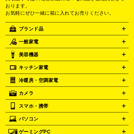
おります。
お気軽にぜひ一緒に箱に入れてお売りください。
ブランド品
一般家電
ルイ・ヴィトン
エルメス
LOUIS VUITTON
HERMES
シャネル
グッチ
コーチ
CHANEL
GUCCI
COACH
美容機器
掃除機
アイロン
ミシン
電話機・FAX
電池・充電池
プラダ
フェリージ
PRADA
Felisi
キッチン家電
ゴヤール
美顔器
脱毛器
家電買取の詳細はこちら
ヘアドライヤー
ポーター
ヘアアイロン
EMS
フェ
GOYARD
PORTER
イスケア
ボディケア
マッサージ機
電気シェーバー
電動
トゥミ
トリー バーチ
TUMI
TORY BURCH
冷暖房・空調家電
オーブンレンジ・電子レンジ
炊飯器・精米機
ホットプレー
歯ブラシ
ロレックス
オメガ
ROLEX
OMEGA
ト・たこ焼き器
ホームベーカリー
電気圧力鍋
ミキサー・カ
カメラ
アンテプリマ
バレンシアガ
ストーブ
ファンヒーター
電気ヒーター
ふとん乾燥機
加
ッター
調理家電
ANTEPRIMA
美容機器の詳細はこちら
ワインセラー
BALENCIAGA
湿器、除湿器
空気清浄器
扇風機
サーキュレーター
ボッテガ・ヴェネタ
Bottega Veneta
スマホ・携帯
ニコン
Canon
ソニー
富士フイルム
オリンパス
パナソニ
キッチン家電買取の
バーバリー
ブルガリ
BURBERRY
BVLGARI
ック
一眼レフカメラ
家電買取の詳細はこちら
コンパクトデジカメ（コンデジ）
ミラ
詳細はこちら
パソコン
カルティエ
Cartier
iPhone
Xperia
Android
携帯電話
ポータブル充電器
スマ
ーレス一眼
一眼レフ レンズ各種
レンズフィルター
一脚・
ートフォンアクセサリー
三脚
ドルチェ＆ガッバーナ
Dolce&Gabbana
ゲーミングPC
ノートパソコン
デスクトップパソコン
Mac
パソコンパー