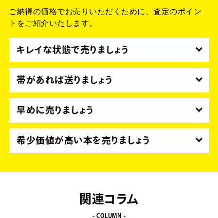
ご納得の価格でお売りいただくために、査定のポイン
トをご紹介いたします。
キレイな状態で売りましょう
汚れがついている部分はできるだけ汚れを落とし、
折れたままになったページは元に戻してから送りま
帯があれば送りましょう
しょう。
新刊購入時に付いている帯も、付けたまま売りまし
できる限りキレイな状態の方が査定額がUPしま
ょう。
早めに売りましょう
す。
帯がなくても買取いたしますが、帯があればより高
多くの場合、発売日からの日数が短いものほど高く
価買取につながります。
売れる傾向があります。
希少価値が高い本を売りましょう
買取に出す場合はできるだけ早く売りましょう。
現在は発行されていない漫画でも、希少価値のある
漫画の買取では特に、早めの買取が高価買取につな
ものは高価買取の対象になります。
がります。
「古いから売れない」とあきらめずに、ぜひお売り
ください。
関連コラム
- COLUMN -