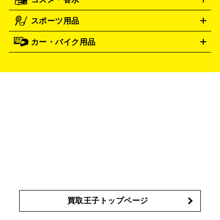
時計買取の詳細はこちら
サントリー
アサヒ
MLM
サントリーウエルネス
カルピス
ハンディGPS、レインウエアなど
電動工具買取の詳細はこちら
スポーツ用品
SK-II
シャネル
ドゥ・ラ・メール
キャンプ用品買取の詳細はこちら
エスケーツー
CHANEL
健康食品・サプリメント
資生堂
ポーラ
アディ
DE LA MER
SHISEIDO
POLA
カー・バイク用品
ゴルフクラブ・ゴルフ用品
ドライバー
アイアンセット
フェ
クション
買取の詳細はこちら
アユーラ
アールエムケー
ADDICTION
AYURA
アウェイウッド
ウェッジ
パター
ユーティリティ
テニス
アルビオン
アンプリチュード
RMK
ALBION
タイヤ
ブレーキパーツ
カーナビ
クラッチ
ドライブレコ
ラケット
バドミントンラケット
イヴ・サンローラン
イ
Amplitude
YVES SAINT LAURENT
ーダー
カーオーディオ
プサ
エスティローダー
エスト
IPSA
ESTEE LAUDER
エレガンス
エリクシール
オ
est
Elégance
ELIXIR
ッペン化粧品
オバジ
花王
カネボウ
Obagi
Kao
KANEBO
コスメ・香水買取の
詳細はこちら
買取王子トップページ