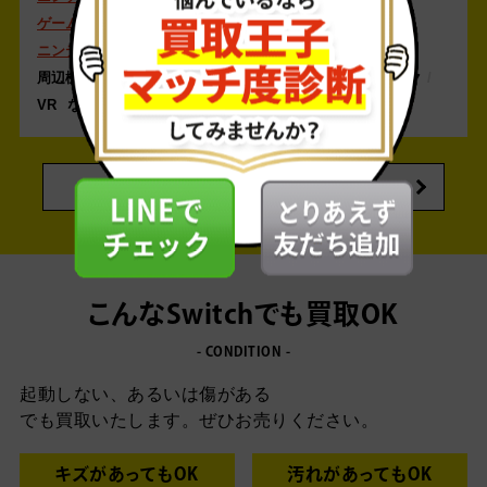
ゲームボーイアドバンス
ゲームボーイ
ゲームキューブ
ニンテンドー64
スーパーファミコン
ファミコン
周辺機器
コントローラー
ジョイコン
ワイヤレスマイク
VR
その他のゲーム買取商品はこちら
こんなSwitchでも買取OK
- CONDITION -
起動しない、あるいは傷がある
でも買取いたします。
ぜひお売りください。
キズがあってもOK
汚れがあってもOK