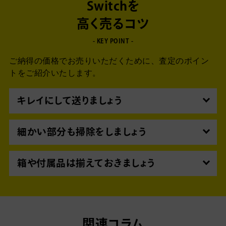
Switchを
高く売るコツ
- KEY POINT -
ご納得の価格でお売りいただくために、査定のポイン
トをご紹介いたします。
キレイにして送りましょう
ゲーム機本体はもちろん、コントローラーも使えば
使うほど汚れてしまいます。
細かい部分も掃除をしましょう
買取前にはしっかりとキレイに拭き取り掃除を行っ
特に、ボタンの縁やアナログスティック周辺などの
ておくのがおすすめです。
細かい部分は汚れが落としにくいものです。
箱や付属品は揃えておきましょう
綿棒など細い棒状のものを使って、細かいところも
箱や付属品、取扱説明書などが揃っている場合は高
しっかりとキレイにしておきましょう。
く買取ることができます。
また正規品の場合、保証シールが貼られていること
もあります。保証シールは高価買取につながること
関連コラム