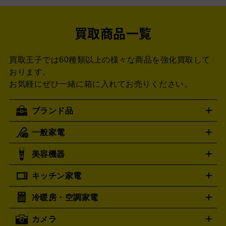
買取商品一覧
買取王子では60種類以上の様々な商品を強化買取して
おります。
お気軽にぜひ一緒に箱に入れてお売りください。
ブランド品
一般家電
ルイ・ヴィトン
エルメス
LOUIS VUITTON
HERMES
シャネル
グッチ
コーチ
CHANEL
GUCCI
COACH
美容機器
掃除機
アイロン
ミシン
電話機・FAX
電池・充電池
プラダ
フェリージ
PRADA
Felisi
キッチン家電
ゴヤール
美顔器
脱毛器
家電買取の詳細はこちら
ヘアドライヤー
ポーター
ヘアアイロン
EMS
フェ
GOYARD
PORTER
イスケア
ボディケア
マッサージ機
電気シェーバー
電動
トゥミ
トリー バーチ
TUMI
TORY BURCH
冷暖房・空調家電
オーブンレンジ・電子レンジ
炊飯器・精米機
ホットプレー
歯ブラシ
ロレックス
オメガ
ROLEX
OMEGA
ト・たこ焼き器
ホームベーカリー
電気圧力鍋
ミキサー・カ
カメラ
アンテプリマ
バレンシアガ
ストーブ
ファンヒーター
電気ヒーター
ふとん乾燥機
加
ッター
調理家電
ANTEPRIMA
美容機器の詳細はこちら
ワインセラー
BALENCIAGA