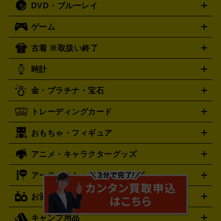
DVD・ブルーレイ
J-POP
アニメ・ゲーム
サウンドトラック
ロック
ハード
オーディオ買取の詳細はこちら
ロック・ヘヴィーメタル
本買取の詳細はこちら
ジャズ
クラシック
ソウル・R＆
ゲーム
映画
ドラマ
アニメ
ミュージックビデオ
アイドル
スポ
B
歌謡曲・演歌
洋楽
K-POP
ブルース・カントリー
ヒッ
ーツ
お笑い
ドキュメンタリー
舞台・ステージ
プホップ
ダンス・エレクトロニカ
フュージョン
ワール
古着 ※取扱い終了
ニンテンドー Switch2
ニンテンドー Switch
ド
ヒーリング・ニューエイジ
キッズ・ファミリー
日本の伝
スイッチ2
ニンテンドー 3DS
DVD買取の詳細はこちら
ニンテンドー DS
PS5
統芸能・芸能
カラオケ
スポーツ・カルチャー
スイッチ
時計
PS4
PS3
PS Vita
プレステ5
プレステ4
プレステ3
古着買取の詳細はこちら
PSP
PS4 pro
PS2
プレイステーション
PS VR
ゲームボ
CD・レコード買取の詳細はこちら
金・プラチナ・宝石
ーイ
ロレックス
ゲームボーイアドバンス
オメガ
Wii
Wii U
ゲームキューブ
ROLEX
OMEGA
XBOX One
XBOX One X
XBOX One S
XBOX 360
ファミ
タグホイヤー
カシオ
TAG Heuer
SEIKO
トレーディングカード
ゴールド
インゴット
コイン・金貨
メダル・記念品
ジュ
コン
スーパーファミコン
ニンテンドー64
セガサターン
セイコー
G-SHOCK
CASIO
Gショック
エリー・宝石
シルバーアクセサリー
銀食器・カトラリー
ドリームキャスト
PCエンジン
ネオジオ
メガドライブ
PC
おもちゃ・フィギュア
パネライ
ポケモンカード
遊戯王
カルティエ
ワンピースカード
デュエルマスター
Panerai
Cartier
ゲーム
ゲームパッド
メモリーカード
アーケードスティッ
ズ
ホロライブ オフィシャルカードゲーム
サプライ品
未開
ク
レーシングコントローラー
ヘッドセット
amiibo
ニンテ
スウォッチ
センチュリー
Swatch
CENTURY
アニメ・キャラクターグッズ
フィギュア
プラモデル
ミニカー
レトロトイ
エアガン・
封ボックス
金・プラチナ買取の詳細はこちら
未開封パック
その他カードゲーム
その他コレク
ンドークラシックミニファミコン
ニンテンドークラシックミニ
タイメックス
シチズン
TIMEX
CITIZEN
モデルガン
ドール
鉄道模型
ションカード
スーパーファミコン
メガドライブミニ
レトロフリーク
レト
アーティスト・アイドルグッズ
プレゲ
ブルガリ
VTuberグッズ
缶バッジ
アクリルグッズ
ラバスト
タペス
Breguet
BVLGARI
ロゲーム互換機
トリー
抱き枕カバー
おもちゃ買取の詳細はこちら
一番くじ
ぬいぐるみ
トレーディングカード買取の詳細はこちら
ダニエル・ウェリントン
Daniel Wellington
お酒
ライブDVD・Blu-ray
映像ソフト
アイドルCD
写真集
ペン
ゲーム買取の詳細はこちら
ディーゼル
アルマーニ
Diesel
ARMANI
ライト
タオル
アニメ・キャラクターグッズ
Tシャツ
パーカー
はっぴ
生写真
ジャー
キャンプ用品
フェンディ
フランクミュラー
FENDI
FRANCK MULLER
ウイスキー
ワイン
ブランデー
日本酒・焼酎
各種アルコ
ジ
アクリルキーホルダー
トートバッグ
リュック
缶バッ