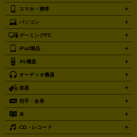
湿器、除湿器
空気清浄器
扇風機
サーキュレーター
ボッテガ・ヴェネタ
Bottega Veneta
スマホ・携帯
ニコン
Canon
ソニー
富士フイルム
オリンパス
パナソニ
キッチン家電買取の
バーバリー
ブルガリ
BURBERRY
BVLGARI
ック
一眼レフカメラ
家電買取の詳細はこちら
コンパクトデジカメ（コンデジ）
ミラ
詳細はこちら
パソコン
カルティエ
Cartier
iPhone
Xperia
Android
携帯電話
ポータブル充電器
スマ
ーレス一眼
一眼レフ レンズ各種
レンズフィルター
一脚・
ートフォンアクセサリー
三脚
ドルチェ＆ガッバーナ
Dolce&Gabbana
ゲーミングPC
ノートパソコン
デスクトップパソコン
Mac
パソコンパー
フェンディ
ロエベ
FENDI
Loewe
ツ
PCモニター
スマホ・携帯買取の詳細はこちら
パソコン周辺機器
電子ブックリーダー
プ
カメラ買取の詳細はこちら
ティファニー
iPad製品
Tiffany&Co.
デスクトップ
ノートパソコン
PCパーツ
周辺機器
リンター
AV機器
ブランド品買取の詳細はこちら
iPad
iPad Pro
ゲーミングPC買取の詳細はこちら
iPad Air
iPad mini
パソコン買取の詳細はこちら
オーディオ機器
ブルーレイ・DVDレコーダー
iPad製品買取の詳細はこちら
音楽プレイヤー
プロジェクタ
ー
ラジカセ
ラジオ
ミニコンポ・システムコンポ
ビデオ
楽器
スピーカー
プリメインアンプ
レコードプレーヤー・ターンテ
デッキ
カラオケ機器
テレビ
ブルーレイ・DVDプレーヤ
ーブル
CDプレイヤー
イヤホン
真空管アンプ
オープンリ
ー
マイク
リモコン
ICレコーダー
記録メディア
映像用
切手・金券
ギター
ベース
アコギ
バイオリン
サックス
フルート
ールデッキ
ヘッドホン
チューナー
AVアンプ
MDプレーヤ
ケーブル
キーボード
アンプ
エフェクター
ー
イコライザー
DATデッキ
ホームシアター・サラウンドセ
本
切手シート
クオカード
テレホンカード
ANA（全日空）株
ット
ウーファー
AV機器買取の詳細はこちら
ワイヤレス・ポータブルスピーカー
スマー
主優待券
JCBギフトカード
楽器買取の詳細はこちら
はがき・年賀状
トスピーカー
交換針・カートリッジ
音響用ケーブル
記録媒
CD・レコード
漫画・コミック
小説
ビジネス書
医学書・教育書
哲学・
体
人文書
趣味・暮らし本
切手・金券買取の詳細はこちら
写真集・絵本