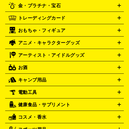
PSP
PS4 pro
PS2
プレイステーション
PS VR
ゲームボ
CD・レコード買取の詳細はこちら
金・プラチナ・宝石
ーイ
ロレックス
ゲームボーイアドバンス
オメガ
Wii
Wii U
ゲームキューブ
ROLEX
OMEGA
XBOX One
XBOX One X
XBOX One S
XBOX 360
ファミ
タグホイヤー
カシオ
TAG Heuer
SEIKO
トレーディングカード
ゴールド
インゴット
コイン・金貨
メダル・記念品
ジュ
コン
スーパーファミコン
ニンテンドー64
セガサターン
セイコー
G-SHOCK
CASIO
Gショック
エリー・宝石
シルバーアクセサリー
銀食器・カトラリー
ドリームキャスト
PCエンジン
ネオジオ
メガドライブ
PC
おもちゃ・フィギュア
パネライ
ポケモンカード
遊戯王
カルティエ
ワンピースカード
デュエルマスター
Panerai
Cartier
ゲーム
ゲームパッド
メモリーカード
アーケードスティッ
ズ
ホロライブ オフィシャルカードゲーム
サプライ品
未開
ク
レーシングコントローラー
ヘッドセット
amiibo
ニンテ
スウォッチ
センチュリー
Swatch
CENTURY
アニメ・キャラクターグッズ
フィギュア
プラモデル
ミニカー
レトロトイ
エアガン・
封ボックス
金・プラチナ買取の詳細はこちら
未開封パック
その他カードゲーム
その他コレク
ンドークラシックミニファミコン
ニンテンドークラシックミニ
タイメックス
シチズン
TIMEX
CITIZEN
モデルガン
ドール
鉄道模型
ションカード
スーパーファミコン
メガドライブミニ
レトロフリーク
レト
アーティスト・アイドルグッズ
プレゲ
ブルガリ
VTuberグッズ
缶バッジ
アクリルグッズ
ラバスト
タペス
Breguet
BVLGARI
ロゲーム互換機
トリー
抱き枕カバー
おもちゃ買取の詳細はこちら
一番くじ
ぬいぐるみ
トレーディングカード買取の詳細はこちら
ダニエル・ウェリントン
Daniel Wellington
お酒
ライブDVD・Blu-ray
映像ソフト
アイドルCD
写真集
ペン
ゲーム買取の詳細はこちら
ディーゼル
アルマーニ
Diesel
ARMANI
ライト
タオル
アニメ・キャラクターグッズ
Tシャツ
パーカー
はっぴ
生写真
ジャー
キャンプ用品
フェンディ
フランクミュラー
FENDI
FRANCK MULLER
ウイスキー
ワイン
ブランデー
日本酒・焼酎
各種アルコ
ジ
アクリルキーホルダー
買取の詳細はこちら
トートバッグ
リュック
缶バッ
ール
ジ
ベースボールシャツ
うちわ
グッチ
ハミルトン
GUCCI
Hamilton
電動工具
テント・タープ
寝袋・キャンプ寝具
ザック・リュック
発電
ハリー･ウィンストン
エルメス
Harry Winston
HERMES
機
ナイフ
バーナー・バーベキューコンロ
お酒買取の詳細はこちら
ランタン・ライ
アーティスト・アイドルグッズ
ルミノックス
健康食品・サプリメント
LUMINOX
穴あけ・締付工具
切断工具
研磨工具
電動工具・充電工具
ト
クッカー・調理器具
キャンプテーブル・椅子
登山靴・ト
買取の詳細はこちら
レッキングシューズ
アウトドア用品
コスメ・香水
時計買取の詳細はこちら
サントリー
アサヒ
MLM
サントリーウエルネス
カルピス
ハンディGPS、レインウエアなど
電動工具買取の詳細はこちら