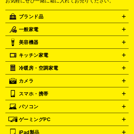
お気軽にぜひ一緒に箱に入れてお売りください。
ブランド品
一般家電
ルイ・ヴィトン
エルメス
LOUIS VUITTON
HERMES
シャネル
グッチ
コーチ
CHANEL
GUCCI
COACH
美容機器
掃除機
アイロン
ミシン
電話機・FAX
電池・充電池
プラダ
フェリージ
PRADA
Felisi
キッチン家電
ゴヤール
美顔器
脱毛器
家電買取の詳細はこちら
ヘアドライヤー
ポーター
ヘアアイロン
EMS
フェ
GOYARD
PORTER
イスケア
ボディケア
マッサージ機
電気シェーバー
電動
トゥミ
トリー バーチ
TUMI
TORY BURCH
冷暖房・空調家電
オーブンレンジ・電子レンジ
炊飯器・精米機
ホットプレー
歯ブラシ
ロレックス
オメガ
ROLEX
OMEGA
ト・たこ焼き器
ホームベーカリー
電気圧力鍋
ミキサー・カ
カメラ
アンテプリマ
バレンシアガ
ストーブ
ファンヒーター
電気ヒーター
ふとん乾燥機
加
ッター
調理家電
ANTEPRIMA
美容機器の詳細はこちら
ワインセラー
BALENCIAGA
湿器、除湿器
空気清浄器
扇風機
サーキュレーター
ボッテガ・ヴェネタ
Bottega Veneta
スマホ・携帯
ニコン
Canon
ソニー
富士フイルム
オリンパス
パナソニ
キッチン家電買取の
バーバリー
ブルガリ
BURBERRY
BVLGARI
ック
一眼レフカメラ
家電買取の詳細はこちら
コンパクトデジカメ（コンデジ）
ミラ
詳細はこちら
パソコン
カルティエ
Cartier
iPhone
Xperia
Android
携帯電話
ポータブル充電器
スマ
ーレス一眼
一眼レフ レンズ各種
レンズフィルター
一脚・
ートフォンアクセサリー
三脚
ドルチェ＆ガッバーナ
Dolce&Gabbana
ゲーミングPC
ノートパソコン
デスクトップパソコン
Mac
パソコンパー
フェンディ
ロエベ
FENDI
Loewe
ツ
PCモニター
スマホ・携帯買取の詳細はこちら
パソコン周辺機器
電子ブックリーダー
プ
カメラ買取の詳細はこちら
ティファニー
iPad製品
Tiffany&Co.
デスクトップ
ノートパソコン
PCパーツ
周辺機器