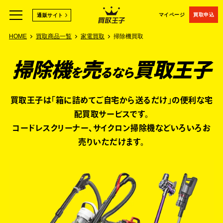
マイページ
買取申込
通販サイト
HOME
買取商品一覧
家電買取
掃除機買取
掃除機
売
買取王子
を
るなら
買取王子は「箱に詰めてご自宅から送るだけ」の便利な宅
配買取サービスです。
コードレスクリーナー、サイクロン掃除機など
いろいろお
売りいただけます。