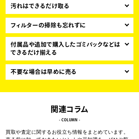
汚れはできるだけ取る
本体表面の汚れやホコリは、クリーナーなどできれ
いに汚れを拭き取っておくことが大切です。
フィルターの掃除も忘れずに
特にコードレス掃除機の場合、フィルターやダスト
カップの掃除は必ずしておきましょう。
付属品や追加で購入したゴミパックなどは
ヘッド部分に巻き付いた髪の毛やペットの毛なども
できるだけ揃える
取り除いておきます。
説明書をはじめ、モーターヘッドや隙間ノズル、延
長ホースや充電ドッグなどの付属品はできるだけ揃
不要な場合は早めに売る
えておきましょう。
家電製品のモデルチェンジは早いため、古い型ほど
安くなってしまいます。
不要と感じたら、なるべく早く売ることを検討しま
しょう。
関連コラム
- COLUMN -
買取や査定に関するお役立ち情報をまとめています。