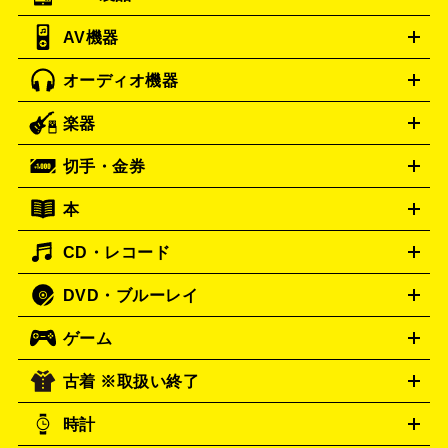
リンター
AV機器
ブランド品買取の詳細はこちら
iPad
iPad Pro
ゲーミングPC買取の詳細はこちら
iPad Air
iPad mini
パソコン買取の詳細はこちら
オーディオ機器
ブルーレイ・DVDレコーダー
iPad製品買取の詳細はこちら
音楽プレイヤー
プロジェクタ
ー
ラジカセ
ラジオ
ミニコンポ・システムコンポ
ビデオ
楽器
スピーカー
プリメインアンプ
レコードプレーヤー・ターンテ
デッキ
カラオケ機器
テレビ
ブルーレイ・DVDプレーヤ
ーブル
CDプレイヤー
イヤホン
真空管アンプ
オープンリ
ー
マイク
リモコン
ICレコーダー
記録メディア
映像用
切手・金券
ギター
ベース
アコギ
バイオリン
サックス
フルート
ールデッキ
ヘッドホン
チューナー
AVアンプ
MDプレーヤ
ケーブル
キーボード
アンプ
エフェクター
ー
イコライザー
DATデッキ
ホームシアター・サラウンドセ
本
切手シート
クオカード
テレホンカード
ANA（全日空）株
ット
ウーファー
AV機器買取の詳細はこちら
ワイヤレス・ポータブルスピーカー
スマー
主優待券
JCBギフトカード
楽器買取の詳細はこちら
はがき・年賀状
トスピーカー
交換針・カートリッジ
音響用ケーブル
記録媒
CD・レコード
漫画・コミック
小説
ビジネス書
医学書・教育書
哲学・
体
人文書
趣味・暮らし本
切手・金券買取の詳細はこちら
写真集・絵本
DVD・ブルーレイ
J-POP
アニメ・ゲーム
サウンドトラック
ロック
ハード
オーディオ買取の詳細はこちら
ロック・ヘヴィーメタル
本買取の詳細はこちら
ジャズ
クラシック
ソウル・R＆
ゲーム
映画
ドラマ
アニメ
ミュージックビデオ
アイドル
スポ
B
歌謡曲・演歌
洋楽
K-POP
ブルース・カントリー
ヒッ
ーツ
お笑い
ドキュメンタリー
舞台・ステージ
プホップ
ダンス・エレクトロニカ
フュージョン
ワール
古着 ※取扱い終了
ニンテンドー Switch2
ニンテンドー Switch
ド
ヒーリング・ニューエイジ
キッズ・ファミリー
日本の伝
スイッチ2
ニンテンドー 3DS
DVD買取の詳細はこちら
ニンテンドー DS
PS5
統芸能・芸能
カラオケ
スポーツ・カルチャー
スイッチ
時計
PS4
PS3
PS Vita
プレステ5
プレステ4
プレステ3
古着買取の詳細はこちら