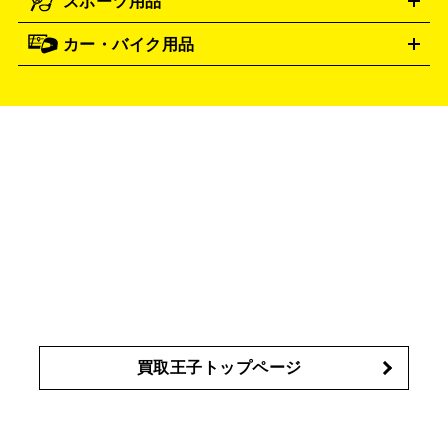
スポーツ用品
SK-II
シャネル
ドゥ・ラ・メール
キャンプ用品買取の詳細はこちら
エスケーツー
CHANEL
健康食品・サプリメント
資生堂
ポーラ
アディ
DE LA MER
SHISEIDO
POLA
カー・バイク用品
ゴルフクラブ・ゴルフ用品
ドライバー
アイアンセット
フェ
クション
買取の詳細はこちら
アユーラ
アールエムケー
ADDICTION
AYURA
アウェイウッド
ウェッジ
パター
ユーティリティ
テニス
アルビオン
アンプリチュード
RMK
ALBION
タイヤ
ブレーキパーツ
カーナビ
クラッチ
ドライブレコ
ラケット
バドミントンラケット
イヴ・サンローラン
イ
Amplitude
YVES SAINT LAURENT
ーダー
カーオーディオ
プサ
エスティローダー
エスト
IPSA
ESTEE LAUDER
エレガンス
エリクシール
オ
est
Elégance
ELIXIR
ッペン化粧品
オバジ
花王
カネボウ
Obagi
Kao
KANEBO
コスメ・香水買取の
詳細はこちら
買取王子トップページ