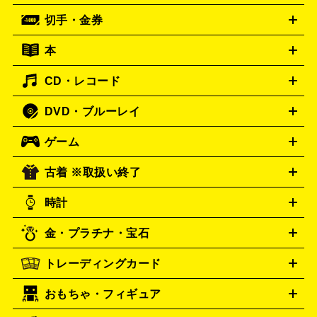
ーブル
CDプレイヤー
イヤホン
真空管アンプ
オープンリ
ー
マイク
リモコン
ICレコーダー
記録メディア
映像用
切手・金券
ギター
ベース
アコギ
バイオリン
サックス
フルート
ールデッキ
ヘッドホン
チューナー
AVアンプ
MDプレーヤ
ケーブル
キーボード
アンプ
エフェクター
ー
イコライザー
DATデッキ
ホームシアター・サラウンドセ
本
切手シート
クオカード
テレホンカード
ANA（全日空）株
ット
ウーファー
AV機器買取の詳細はこちら
ワイヤレス・ポータブルスピーカー
スマー
主優待券
JCBギフトカード
楽器買取の詳細はこちら
はがき・年賀状
トスピーカー
交換針・カートリッジ
音響用ケーブル
記録媒
CD・レコード
漫画・コミック
小説
ビジネス書
医学書・教育書
哲学・
体
人文書
趣味・暮らし本
切手・金券買取の詳細はこちら
写真集・絵本
DVD・ブルーレイ
J-POP
アニメ・ゲーム
サウンドトラック
ロック
ハード
オーディオ買取の詳細はこちら
ロック・ヘヴィーメタル
本買取の詳細はこちら
ジャズ
クラシック
ソウル・R＆
ゲーム
映画
ドラマ
アニメ
ミュージックビデオ
アイドル
スポ
B
歌謡曲・演歌
洋楽
K-POP
ブルース・カントリー
ヒッ
ーツ
お笑い
ドキュメンタリー
舞台・ステージ
プホップ
ダンス・エレクトロニカ
フュージョン
ワール
古着 ※取扱い終了
ニンテンドー Switch2
ニンテンドー Switch
ド
ヒーリング・ニューエイジ
キッズ・ファミリー
日本の伝
スイッチ2
ニンテンドー 3DS
DVD買取の詳細はこちら
ニンテンドー DS
PS5
統芸能・芸能
カラオケ
スポーツ・カルチャー
スイッチ
時計
PS4
PS3
PS Vita
プレステ5
プレステ4
プレステ3
古着買取の詳細はこちら
PSP
PS4 pro
PS2
プレイステーション
PS VR
ゲームボ
CD・レコード買取の詳細はこちら
金・プラチナ・宝石
ーイ
ロレックス
ゲームボーイアドバンス
オメガ
Wii
Wii U
ゲームキューブ
ROLEX
OMEGA
XBOX One
XBOX One X
XBOX One S
XBOX 360
ファミ
タグホイヤー
カシオ
TAG Heuer
SEIKO
トレーディングカード
ゴールド
インゴット
コイン・金貨
メダル・記念品
ジュ
コン
スーパーファミコン
ニンテンドー64
セガサターン
セイコー
G-SHOCK
CASIO
Gショック
エリー・宝石
シルバーアクセサリー
銀食器・カトラリー
ドリームキャスト
PCエンジン
ネオジオ
メガドライブ
PC
おもちゃ・フィギュア
パネライ
ポケモンカード
遊戯王
カルティエ
ワンピースカード
デュエルマスター
Panerai
Cartier
ゲーム
ゲームパッド
メモリーカード
アーケードスティッ
ズ
ホロライブ オフィシャルカードゲーム
サプライ品
未開
ク
レーシングコントローラー
ヘッドセット
amiibo
ニンテ