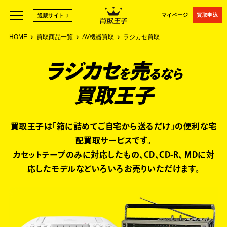
マイページ
買取申込
通販サイト
HOME
買取商品一覧
AV機器買取
ラジカセ買取
ラジカセ
売
を
るなら
買取王子
買取王子は「箱に詰めてご自宅から送るだけ」の便利な宅
配買取サービスです。
カセットテープのみに対応したもの、CD、CD-R、 MDに対
応したモデルなど
いろいろお売りいただけます。