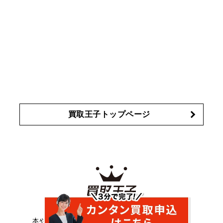
エレガンス
エリクシール
オ
est
Elégance
ELIXIR
ッペン化粧品
オバジ
花王
カネボウ
Obagi
Kao
KANEBO
コスメ・香水買取の
詳細はこちら
買取王子トップページ
ネット宅配買取サービスの買取王子では、
本やDVDをはじめ、CD、家電など高価買取中です！