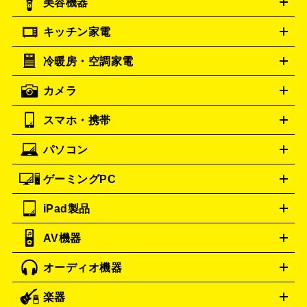
美容機器
掃除機
アイロン
ミシン
電話機・FAX
電池・充電池
プラダ
フェリージ
PRADA
Felisi
キッチン家電
ゴヤール
美顔器
脱毛器
家電買取の詳細はこちら
ヘアドライヤー
ポーター
ヘアアイロン
EMS
フェ
GOYARD
PORTER
イスケア
ボディケア
マッサージ機
電気シェーバー
電動
トゥミ
トリー バーチ
TUMI
TORY BURCH
冷暖房・空調家電
オーブンレンジ・電子レンジ
炊飯器・精米機
ホットプレー
歯ブラシ
ロレックス
オメガ
ROLEX
OMEGA
ト・たこ焼き器
ホームベーカリー
電気圧力鍋
ミキサー・カ
カメラ
アンテプリマ
バレンシアガ
ストーブ
ファンヒーター
電気ヒーター
ふとん乾燥機
加
ッター
調理家電
ANTEPRIMA
美容機器の詳細はこちら
ワインセラー
BALENCIAGA
湿器、除湿器
空気清浄器
扇風機
サーキュレーター
ボッテガ・ヴェネタ
Bottega Veneta
スマホ・携帯
ニコン
Canon
ソニー
富士フイルム
オリンパス
パナソニ
キッチン家電買取の
バーバリー
ブルガリ
BURBERRY
BVLGARI
ック
一眼レフカメラ
家電買取の詳細はこちら
コンパクトデジカメ（コンデジ）
ミラ
詳細はこちら
パソコン
カルティエ
Cartier
iPhone
Xperia
Android
携帯電話
ポータブル充電器
スマ
ーレス一眼
一眼レフ レンズ各種
レンズフィルター
一脚・
ートフォンアクセサリー
三脚
ドルチェ＆ガッバーナ
Dolce&Gabbana
ゲーミングPC
ノートパソコン
デスクトップパソコン
Mac
パソコンパー
フェンディ
ロエベ
FENDI
Loewe
ツ
PCモニター
スマホ・携帯買取の詳細はこちら
パソコン周辺機器
電子ブックリーダー
プ
カメラ買取の詳細はこちら
ティファニー
iPad製品
Tiffany&Co.
デスクトップ
ノートパソコン
PCパーツ
周辺機器
リンター
AV機器
ブランド品買取の詳細はこちら
iPad
iPad Pro
ゲーミングPC買取の詳細はこちら
iPad Air
iPad mini
パソコン買取の詳細はこちら
オーディオ機器
ブルーレイ・DVDレコーダー
iPad製品買取の詳細はこちら
音楽プレイヤー
プロジェクタ
ー
ラジカセ
ラジオ
ミニコンポ・システムコンポ
ビデオ
楽器
スピーカー
プリメインアンプ
レコードプレーヤー・ターンテ
デッキ
カラオケ機器
テレビ
ブルーレイ・DVDプレーヤ