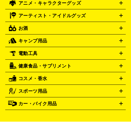
スウォッチ
センチュリー
Swatch
CENTURY
アニメ・キャラクターグッズ
フィギュア
プラモデル
ミニカー
レトロトイ
エアガン・
封ボックス
金・プラチナ買取の詳細はこちら
未開封パック
その他カードゲーム
その他コレク
ンドークラシックミニファミコン
ニンテンドークラシックミニ
タイメックス
シチズン
TIMEX
CITIZEN
モデルガン
ドール
鉄道模型
ションカード
スーパーファミコン
メガドライブミニ
レトロフリーク
レト
アーティスト・アイドルグッズ
プレゲ
ブルガリ
VTuberグッズ
缶バッジ
アクリルグッズ
ラバスト
タペス
Breguet
BVLGARI
ロゲーム互換機
トリー
抱き枕カバー
おもちゃ買取の詳細はこちら
一番くじ
ぬいぐるみ
トレーディングカード買取の詳細はこちら
ダニエル・ウェリントン
Daniel Wellington
お酒
ライブDVD・Blu-ray
映像ソフト
アイドルCD
写真集
ペン
ゲーム買取の詳細はこちら
ディーゼル
アルマーニ
Diesel
ARMANI
ライト
タオル
アニメ・キャラクターグッズ
Tシャツ
パーカー
はっぴ
生写真
ジャー
キャンプ用品
フェンディ
フランクミュラー
FENDI
FRANCK MULLER
ウイスキー
ワイン
ブランデー
日本酒・焼酎
各種アルコ
ジ
アクリルキーホルダー
買取の詳細はこちら
トートバッグ
リュック
缶バッ
ール
ジ
ベースボールシャツ
うちわ
グッチ
ハミルトン
GUCCI
Hamilton
電動工具
テント・タープ
寝袋・キャンプ寝具
ザック・リュック
発電
ハリー･ウィンストン
エルメス
Harry Winston
HERMES
機
ナイフ
バーナー・バーベキューコンロ
お酒買取の詳細はこちら
ランタン・ライ
アーティスト・アイドルグッズ
ルミノックス
健康食品・サプリメント
LUMINOX
穴あけ・締付工具
切断工具
研磨工具
電動工具・充電工具
ト
クッカー・調理器具
キャンプテーブル・椅子
登山靴・ト
買取の詳細はこちら
レッキングシューズ
アウトドア用品
コスメ・香水
時計買取の詳細はこちら
サントリー
アサヒ
MLM
サントリーウエルネス
カルピス
ハンディGPS、レインウエアなど
電動工具買取の詳細はこちら
スポーツ用品
SK-II
シャネル
ドゥ・ラ・メール
キャンプ用品買取の詳細はこちら
エスケーツー
CHANEL
健康食品・サプリメント
資生堂
ポーラ
アディ
DE LA MER
SHISEIDO
POLA
カー・バイク用品
ゴルフクラブ・ゴルフ用品
ドライバー
アイアンセット
フェ
クション
買取の詳細はこちら
アユーラ
アールエムケー
ADDICTION
AYURA
アウェイウッド
ウェッジ
パター
ユーティリティ
テニス
アルビオン
アンプリチュード
RMK
ALBION
タイヤ
ブレーキパーツ
カーナビ
クラッチ
ドライブレコ
ラケット
バドミントンラケット
イヴ・サンローラン
イ
Amplitude
YVES SAINT LAURENT
ーダー
カーオーディオ
プサ
エスティローダー
エスト
IPSA
ESTEE LAUDER