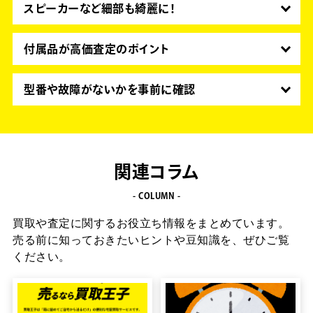
スピーカーなど細部も綺麗に！
外部のキズや汚れはもちろん、ラジカセは電池を入
れる部分の錆びなども査定に大きく響きます。エア
付属品が高価査定のポイント
ースプレーなどを使い、できるだけきれいにしてお
古いモデルは査定額が低くなりがち。取扱説明書、
きましょう。
元箱、リモコン、AM・FMアンテナ、電源コード、
型番や故障がないかを事前に確認
ケーブル類をまとめて売ることで査定額がアップし
本体背面や底面にある型番など買取を依頼する前に
ます。
知っておく。動作の不具合は、買取価格が下がって
しまう場合があります。事前に動作確認をしておく
ことが大切です。
関連コラム
- COLUMN -
買取や査定に関するお役立ち情報をまとめています。
売る前に知っておきたいヒントや豆知識を、ぜひご覧
ください。