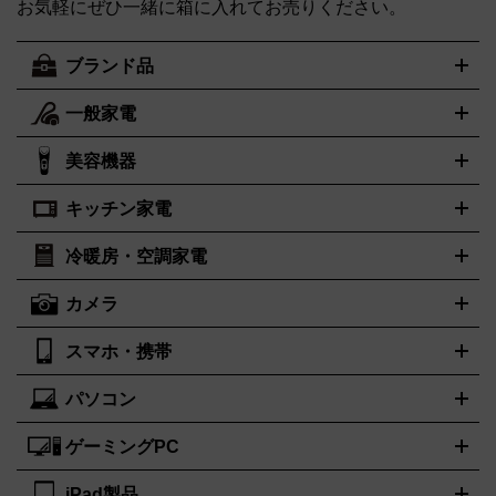
お気軽にぜひ一緒に箱に入れてお売りください。
ブランド品
一般家電
ルイ・ヴィトン
エルメス
LOUIS VUITTON
HERMES
シャネル
グッチ
コーチ
CHANEL
GUCCI
COACH
美容機器
掃除機
アイロン
ミシン
電話機・FAX
電池・充電池
プラダ
フェリージ
ゴヤール
PRADA
Felisi
GOYARD
キッチン家電
ポーター
美顔器
脱毛器
家電買取の詳細はこちら
ヘアドライヤー
トゥミ
トリー バーチ
ヘアアイロン
EMS
フェイ
PORTER
TUMI
TORY BURCH
スケア
ボディケア
マッサージ機
電気シェーバー
電動歯ブ
ロレックス
オメガ
ROLEX
OMEGA
冷暖房・空調家電
オーブンレンジ・電子レンジ
炊飯器・精米機
ホットプレー
ラシ
アンテプリマ
バレンシアガ
ANTEPRIMA
BALENCIAGA
ト・たこ焼き器
ホームベーカリー
電気圧力鍋
ミキサー・カ
カメラ
ボッテガ・ヴェネタ
バーバリー
ストーブ
ファンヒーター
電気ヒーター
ふとん乾燥機
加湿
ッター
調理家電
美容機器の詳細はこちら
ワインセラー
Bottega Veneta
BURBERRY
器、除湿器
空気清浄器
扇風機
サーキュレーター
ブルガリ
カルティエ
BVLGARI
Cartier
スマホ・携帯
ニコン
Canon
ソニー
富士フイルム
オリンパス
パナソニ
キッチン家電買取の
ドルチェ＆ガッバーナ
フェンディ
Dolce&Gabbana
FENDI
ック
一眼レフカメラ
家電買取の詳細はこちら
コンパクトデジカメ（コンデジ）
ミラ
詳細はこちら
パソコン
ロエベ
ティファニー
Loewe
Tiffany&Co.
iPhone
Xperia
Android
携帯電話
ポータブル充電器
スマー
ーレス一眼
一眼レフ レンズ各種
レンズフィルター
一脚・三
トフォンアクセサリー
脚
ゲーミングPC
ノートパソコン
ブランド品買取の詳細はこちら
デスクトップパソコン
Mac
パソコンパー
ツ
PCモニター
スマホ・携帯買取の詳細はこちら
パソコン周辺機器
電子ブックリーダー
プリ
カメラ買取の詳細はこちら
iPad製品