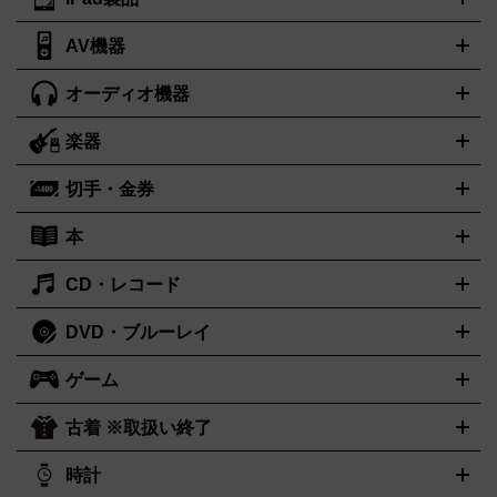
デスクトップ
ノートパソコン
PCパーツ
周辺機器
ンター
AV機器
iPad
iPad Pro
ゲーミングPC買取の詳細はこちら
iPad Air
iPad mini
パソコン買取の詳細はこちら
オーディオ機器
ブルーレイ・DVDレコーダー
iPad製品買取の詳細はこちら
音楽プレイヤー
プロジェクタ
ー
ラジカセ
ラジオ
ミニコンポ・システムコンポ
ビデオデ
楽器
スピーカー
プリメインアンプ
レコードプレーヤー・ターンテ
ッキ
カラオケ機器
テレビ
ブルーレイ・DVDプレーヤー
マ
ーブル
CDプレイヤー
イヤホン
真空管アンプ
オープンリー
イク
リモコン
ICレコーダー
記録メディア
映像用ケーブル
切手・金券
ギター
ベース
アコギ
バイオリン
サックス
フルート
キ
ルデッキ
ヘッドホン
チューナー
AVアンプ
MDプレーヤ
ーボード
アンプ
エフェクター
ー
イコライザー
DATデッキ
ホームシアター・サラウンドセ
本
切手シート
クオカード
テレホンカード
ANA（全日空）株主
ット
ウーファー
AV機器買取の詳細はこちら
ワイヤレス・ポータブルスピーカー
スマー
優待券
JCBギフトカード
楽器買取の詳細はこちら
はがき・年賀状
トスピーカー
交換針・カートリッジ
音響用ケーブル
記録媒
CD・レコード
漫画・コミック
小説
ビジネス書
医学書・教育書
哲学・人
体
文書
趣味・暮らし本
切手・金券買取の詳細はこちら
写真集・絵本
DVD・ブルーレイ
J-POP
アニメ・ゲーム
サウンドトラック
ロック
ハードロ
オーディオ買取の詳細はこちら
ック・ヘヴィーメタル
本買取の詳細はこちら
ジャズ
クラシック
ソウル・R＆B
歌
ゲーム
映画
ドラマ
アニメ
ミュージックビデオ
アイドル
スポー
謡曲・演歌
洋楽
K-POP
ブルース・カントリー
ヒップホッ
ツ
お笑い
ドキュメンタリー
舞台・ステージ
プ
ダンス・エレクトロニカ
フュージョン
ワールド
ヒーリ
古着 ※取扱い終了
ニンテンドー Switch2
ニンテンドー Switch
ング・ニューエイジ
キッズ・ファミリー
日本の伝統芸能・芸
スイッチ2
スイッチ
ニンテンドー 3DS
DVD買取の詳細はこちら
ニンテンドー DS
PS5
PS4
能
カラオケ
スポーツ・カルチャー
プレステ5
時計
PS3
PS Vita
PSP
PS4 pro
PS2
プ
プレステ4
プレステ3
古着買取の詳細はこちら