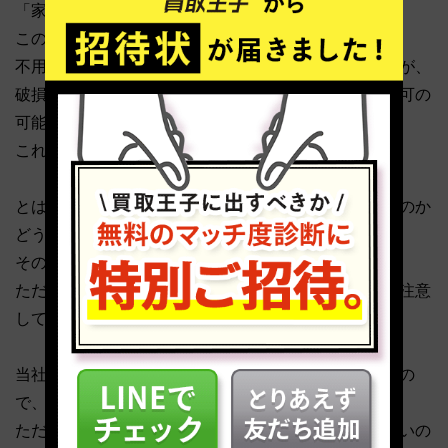
「家にある不用品はなんでも買取ってもらえる」
このようにお考えの方も多いのではないでしょうか。
不用品買取会社のホームページにも記載されていますが、
破損・劣化の激しいもの、汚れがひどいものは買取不可の
可能性が高いです。
これは、値がつかないためです。
とは言え、汚れや破損・劣化がどの程度まで許されるのか
どうかわかりにくいですよね。
その場合は、一緒に送ってみると良いでしょう。
ただし、返送料がかかる不用品買取会社があるので、注意
してください。
当社は、送料・査定料とともに、返送料もかからないの
で、お気軽にご利用いただけます。
ただし、当社も全ての不用品を買取できるわけではないの