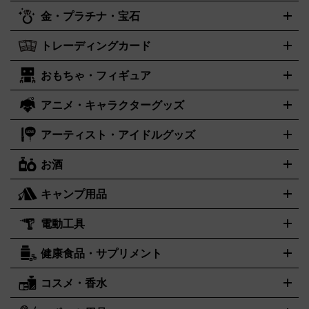
レイステーション
PS VR
ゲームボーイ
ゲームボーイアドバ
CD・レコード買取の詳細はこちら
金・プラチナ・宝石
ンス
ロレックス
Wii
Wii U
ゲームキューブ
オメガ
XBOX One
タグホイヤー
XBOX One
ROLEX
OMEGA
TAG Heuer
X
XBOX One S
XBOX 360
ファミコン
スーパーファミコ
カシオ
セイコー
G-SHOCK
SEIKO
CASIO
Gショック
トレーディングカード
ゴールド
インゴット
コイン・金貨
メダル・記念品
ジュエ
ン
ニンテンドー64
セガサターン
ドリームキャスト
PCエ
パネライ
カルティエ
スウォッチ
Panerai
Cartier
Swatch
リー・宝石
シルバーアクセサリー
銀食器・カトラリー
ンジン
ネオジオ
メガドライブ
PCゲーム
ゲームパッド
おもちゃ・フィギュア
センチュリー
ポケモンカード
遊戯王
タイメックス
ワンピースカード
デュエルマスター
CENTURY
TIMEX
メモリーカード
アーケードスティック
レーシングコントロー
ズ
ホロライブ オフィシャルカードゲーム
金・プラチナ買取の詳細はこちら
サプライ品
未開封
ラー
ヘッドセット
amiibo
ニンテンドークラシックミニファ
シチズン
プレゲ
ブルガリ
CITIZEN
Breguet
BVLGARI
アニメ・キャラクターグッズ
フィギュア
プラモデル
ミニカー
レトロトイ
エアガン・モ
ボックス
未開封パック
その他カードゲーム
その他コレクシ
ミコン
ニンテンドークラシックミニスーパーファミコン
メガ
ダニエル・ウェリントン
ディーゼル
Daniel Wellington
Diesel
デルガン
ドール
鉄道模型
ョンカード
ドライブミニ
レトロフリーク
レトロゲーム互換機
アーティスト・アイドルグッズ
アルマーニ
フェンディ
VTuberグッズ
缶バッジ
アクリルグッズ
ラバスト
タペスト
ARMANI
FENDI
リー
抱き枕カバー
おもちゃ買取の詳細はこちら
一番くじ
ぬいぐるみ
トレーディングカード買取の詳細はこちら
フランクミュラー
グッチ
ゲーム買取の詳細はこちら
FRANCK MULLER
GUCCI
お酒
ライブDVD・Blu-ray
映像ソフト
アイドルCD
写真集
ペン
ハミルトン
ハリー･ウィンストン
Hamilton
Harry Winston
ライト
タオル
アニメ・キャラクターグッズ
Tシャツ
パーカー
はっぴ
生写真
ジャー
キャンプ用品
エルメス
ルミノックス
HERMES
LUMINOX
ウイスキー
ワイン
ブランデー
日本酒・焼酎
各種アルコー
ジ
アクリルキーホルダー
買取の詳細はこちら
トートバッグ
リュック
缶バッ
ル
ジ
ベースボールシャツ
うちわ
電動工具
テント・タープ
時計買取の詳細はこちら
寝袋・キャンプ寝具
ザック・リュック
発電
機
ナイフ
バーナー・バーベキューコンロ
お酒買取の詳細はこちら
ランタン・ライ
アーティスト・アイドルグッズ
健康食品・サプリメント
穴あけ・締付工具
切断工具
研磨工具
電動工具・充電工具
ト
クッカー・調理器具
キャンプテーブル・椅子
登山靴・ト
買取の詳細はこちら
レッキングシューズ
アウトドア用品
ハンディGPS、レインウエアなど
コスメ・香水
サントリー
アサヒ
MLM
サントリーウエルネス
カルピス
電動工具買取の詳細はこちら