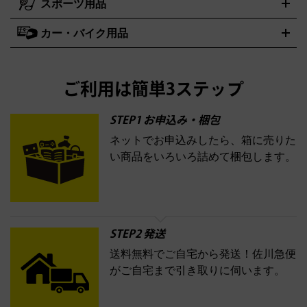
スポーツ用品
SK-II
健康食品・サプリメント
シャネル
ドゥ・ラ・メール
キャンプ用品買取の詳細はこちら
エスケーツー
CHANEL
資生堂
買取の詳細はこちら
ポーラ
アディクション
DE LA MER
SHISEIDO
POLA
カー・バイク用品
ゴルフクラブ・ゴルフ用品
ドライバー
アイアンセット
フェ
アユーラ
アールエムケー
アルビオ
ADDICTION
AYURA
RMK
アウェイウッド
ウェッジ
パター
ユーティリティ
テニスラ
ン
アンプリチュード
イヴ・サンローラン
ALBION
Amplitude
タイヤ
ブレーキパーツ
カーナビ
クラッチ
ドライブレコー
ケット
バドミントンラケット
イプサ
エスティローダー
YVES SAINT LAURENT
IPSA
ダー
カーオーディオ
エスト
エレガンス
エリクシー
ESTEE LAUDER
est
Elégance
ご利用は簡単3ステップ
ル
オッペン化粧品
オバジ
花王
カネボ
ELIXIR
Obagi
Kao
ウ
KANEBO
STEP1 お申込み・梱包
ネットでお申込みしたら、箱に売りた
コスメ・香水買取の
い商品をいろいろ詰めて梱包します。
詳細はこちら
STEP2 発送
送料無料でご自宅から発送！佐川急便
がご自宅まで引き取りに伺います。