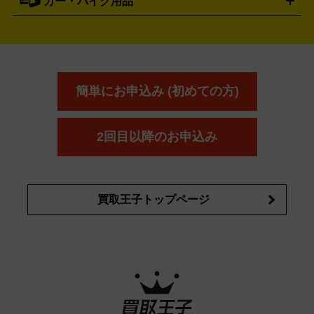
カー・バイク用品
ゴルフクラブ・ゴルフ用品
ドライバー
アイアンセット
フェ
アユーラ
アールエムケー
アルビ
ADDICTION
AYURA
RMK
アウェイウッド
ウェッジ
パター
ユーティリティ
テニス
オン
アンプリチュード
イヴ・サンローラ
ALBION
Amplitude
タイヤ
ブレーキパーツ
カーナビ
クラッチ
ドライブレコ
ラケット
バドミントンラケット
ン
イプサ
エスティローダー
YVES SAINT LAURENT
IPSA
ーダー
カーオーディオ
エスト
エレガンス
エリクシ
ESTEE LAUDER
est
Elégance
ール
オッペン化粧品
オバジ
花王
カネ
ELIXIR
Obagi
Kao
ボウ
KANEBO
簡単にお申込み (初めての方)
コスメ・香水買取の
詳細はこちら
2回目以降のお申込み
買取王子トップページ