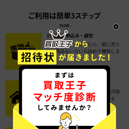
ご利用は簡単3ステップ
- FLOW -
STEP1 お申込み・梱包
ネットでお申込みしたら、箱に売り
たい商品をいろいろ詰めて梱包しま
す。
STEP2 発送
送料無料でご自宅から発送！佐川急
便がご自宅まで引き取りに伺いま
す。