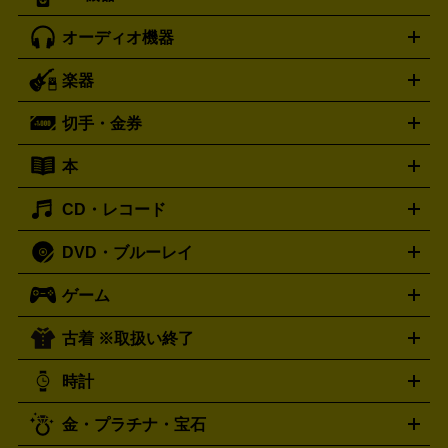
ゲーミングPC買取の詳細はこちら
パソコン買取の詳細はこちら
オーディオ機器
ブルーレイ・DVDレコーダー
iPad製品買取の詳細はこちら
音楽プレイヤー
プロジェクタ
ー
ラジカセ
ラジオ
ミニコンポ・システムコンポ
ビデオ
楽器
スピーカー
プリメインアンプ
レコードプレーヤー・ターンテ
デッキ
カラオケ機器
テレビ
ブルーレイ・DVDプレーヤ
ーブル
CDプレイヤー
イヤホン
真空管アンプ
オープンリ
ー
マイク
リモコン
ICレコーダー
記録メディア
映像用
切手・金券
ギター
ベース
アコギ
バイオリン
サックス
フルート
ールデッキ
ヘッドホン
チューナー
AVアンプ
MDプレーヤ
ケーブル
キーボード
アンプ
エフェクター
ー
イコライザー
DATデッキ
ホームシアター・サラウンドセ
本
切手シート
クオカード
テレホンカード
ANA（全日空）株
ット
ウーファー
AV機器買取の詳細はこちら
ワイヤレス・ポータブルスピーカー
スマー
主優待券
JCBギフトカード
楽器買取の詳細はこちら
はがき・年賀状
トスピーカー
交換針・カートリッジ
音響用ケーブル
記録媒
CD・レコード
漫画・コミック
小説
ビジネス書
医学書・教育書
哲学・
体
人文書
趣味・暮らし本
切手・金券買取の詳細はこちら
写真集・絵本
DVD・ブルーレイ
J-POP
アニメ・ゲーム
サウンドトラック
ロック
ハード
オーディオ買取の詳細はこちら
ロック・ヘヴィーメタル
本買取の詳細はこちら
ジャズ
クラシック
ソウル・R＆
ゲーム
映画
ドラマ
アニメ
ミュージックビデオ
アイドル
スポ
B
歌謡曲・演歌
洋楽
K-POP
ブルース・カントリー
ヒッ
ーツ
お笑い
ドキュメンタリー
舞台・ステージ
プホップ
ダンス・エレクトロニカ
フュージョン
ワール
古着 ※取扱い終了
ニンテンドー Switch2
ニンテンドー Switch
ド
ヒーリング・ニューエイジ
キッズ・ファミリー
日本の伝
スイッチ2
スイッチ
ニンテンドー 3DS
DVD買取の詳細はこちら
ニンテンドー DS
PS5
PS4
統芸能・芸能
カラオケ
スポーツ・カルチャー
プレステ5
時計
PS3
PS Vita
PSP
PS4 pro
PS2
プレステ4
プレステ3
古着買取の詳細はこちら
プレイステーション
PS VR
ゲームボーイ
ゲームボーイア
CD・レコード買取の詳細はこちら
金・プラチナ・宝石
ドバンス
ロレックス
Wii
Wii U
オメガ
ゲームキューブ
XBOX One
XBOX
ROLEX
OMEGA