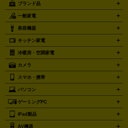
ブランド品
一般家電
ルイ・ヴィトン
エルメス
LOUIS VUITTON
HERMES
シャネル
グッチ
コーチ
CHANEL
GUCCI
COACH
美容機器
掃除機
アイロン
ミシン
電話機・FAX
電池・充電池
プラダ
フェリージ
ゴヤール
PRADA
Felisi
GOYARD
キッチン家電
ポーター
美顔器
脱毛器
家電買取の詳細はこちら
ヘアドライヤー
トゥミ
ヘアアイロン
EMS
フェ
PORTER
TUMI
イスケア
ボディケア
マッサージ機
電気シェーバー
電動
トリー バーチ
ロレックス
TORY BURCH
ROLEX
冷暖房・空調家電
オーブンレンジ・電子レンジ
炊飯器・精米機
ホットプレー
歯ブラシ
オメガ
アンテプリマ
OMEGA
ANTEPRIMA
ト・たこ焼き器
ホームベーカリー
電気圧力鍋
ミキサー・カ
カメラ
バレンシアガ
ストーブ
ファンヒーター
電気ヒーター
ふとん乾燥機
加
ッター
調理家電
BALENCIAGA
美容機器の詳細はこちら
ワインセラー
湿器、除湿器
空気清浄器
扇風機
サーキュレーター
ボッテガ・ヴェネタ
バーバリー
Bottega Veneta
BURBERRY
スマホ・携帯
ニコン
Canon
ソニー
富士フイルム
オリンパス
パナソニ
キッチン家電買取の
ブルガリ
カルティエ
BVLGARI
Cartier
ック
一眼レフカメラ
家電買取の詳細はこちら
コンパクトデジカメ（コンデジ）
ミラ
詳細はこちら
パソコン
ドルチェ＆ガッバーナ
フェンディ
Dolce&Gabbana
FENDI
iPhone
Xperia
Android
携帯電話
ポータブル充電器
スマ
ーレス一眼
一眼レフ レンズ各種
レンズフィルター
一脚・
ートフォンアクセサリー
三脚
ロエベ
ティファニー
Loewe
Tiffany&Co.
ゲーミングPC
ノートパソコン
デスクトップパソコン
Mac
パソコンパー
ツ
PCモニター
スマホ・携帯買取の詳細はこちら
パソコン周辺機器
電子ブックリーダー
プ
カメラ買取の詳細はこちら
ブランド品買取の詳細はこちら
iPad製品
デスクトップ
ノートパソコン
PCパーツ
周辺機器
リンター
AV機器
iPad
iPad Pro
iPad Air
iPad mini