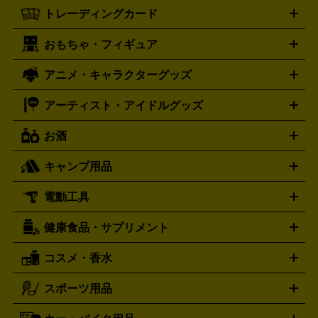
One X
XBOX One S
XBOX 360
ファミコン
スーパーファ
タグホイヤー
カシオ
セイコー
TAG Heuer
SEIKO
CASIO
トレーディングカード
ゴールド
インゴット
コイン・金貨
メダル・記念品
ジュ
ミコン
ニンテンドー64
セガサターン
ドリームキャスト
G-SHOCK
パネライ
カルティエ
Gショック
Panerai
Cartier
エリー・宝石
シルバーアクセサリー
銀食器・カトラリー
PCエンジン
ネオジオ
メガドライブ
PCゲーム
ゲームパッ
おもちゃ・フィギュア
スウォッチ
ポケモンカード
遊戯王
センチュリー
ワンピースカード
デュエルマスター
Swatch
CENTURY
ド
メモリーカード
アーケードスティック
レーシングコント
ズ
ホロライブ オフィシャルカードゲーム
サプライ品
未開
ローラー
ヘッドセット
amiibo
ニンテンドークラシックミニ
タイメックス
シチズン
プレゲ
TIMEX
CITIZEN
Breguet
アニメ・キャラクターグッズ
フィギュア
プラモデル
ミニカー
レトロトイ
エアガン・
封ボックス
金・プラチナ買取の詳細はこちら
未開封パック
その他カードゲーム
その他コレク
ファミコン
ニンテンドークラシックミニスーパーファミコン
ブルガリ
ダニエル・ウェリントン
BVLGARI
Daniel Wellington
モデルガン
ドール
鉄道模型
ションカード
メガドライブミニ
レトロフリーク
レトロゲーム互換機
アーティスト・アイドルグッズ
ディーゼル
アルマーニ
フェンディ
VTuberグッズ
缶バッジ
アクリルグッズ
ラバスト
タペス
Diesel
ARMANI
FENDI
トリー
抱き枕カバー
おもちゃ買取の詳細はこちら
一番くじ
ぬいぐるみ
トレーディングカード買取の詳細はこちら
フランクミュラー
グッチ
ゲーム買取の詳細はこちら
FRANCK MULLER
GUCCI
お酒
ライブDVD・Blu-ray
映像ソフト
アイドルCD
写真集
ペン
ハミルトン
ハリー･ウィンストン
Hamilton
Harry Winston
ライト
タオル
アニメ・キャラクターグッズ
Tシャツ
パーカー
はっぴ
生写真
ジャー
キャンプ用品
エルメス
ルミノックス
HERMES
LUMINOX
ウイスキー
ワイン
ブランデー
日本酒・焼酎
各種アルコ
ジ
アクリルキーホルダー
買取の詳細はこちら
トートバッグ
リュック
缶バッ
ール
ジ
ベースボールシャツ
うちわ
電動工具
テント・タープ
時計買取の詳細はこちら
寝袋・キャンプ寝具
ザック・リュック
発電
機
ナイフ
バーナー・バーベキューコンロ
お酒買取の詳細はこちら
ランタン・ライ
アーティスト・アイドルグッズ
健康食品・サプリメント
穴あけ・締付工具
切断工具
研磨工具
電動工具・充電工具
ト
クッカー・調理器具
キャンプテーブル・椅子
登山靴・ト
買取の詳細はこちら
レッキングシューズ
アウトドア用品
コスメ・香水
サントリー
アサヒ
MLM
サントリーウエルネス
カルピス
ハンディGPS、レインウエアなど
電動工具買取の詳細はこちら
スポーツ用品
SK-II
健康食品・サプリメント
シャネル
ドゥ・ラ・メール
キャンプ用品買取の詳細はこちら
エスケーツー
CHANEL
資生堂
買取の詳細はこちら
ポーラ
アディクション
DE LA MER
SHISEIDO
POLA