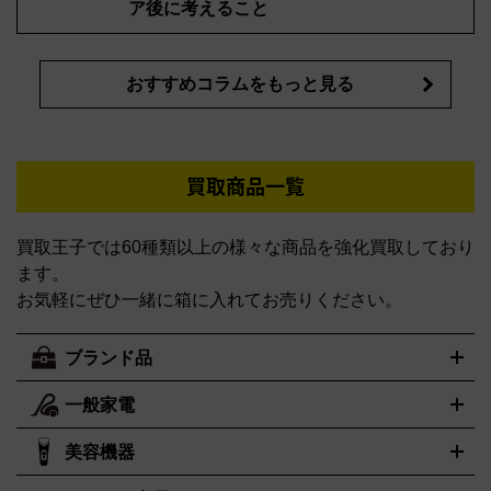
ア後に考えること
おすすめコラムをもっと見る
買取商品一覧
買取王子では60種類以上の様々な商品を強化買取しており
ます。
お気軽にぜひ一緒に箱に入れてお売りください。
ブランド品
一般家電
ルイ・ヴィトン
エルメス
LOUIS VUITTON
HERMES
シャネル
グッチ
コーチ
CHANEL
GUCCI
COACH
美容機器
掃除機
アイロン
ミシン
電話機・FAX
電池・充電池
プラダ
フェリージ
ゴヤール
PRADA
Felisi
GOYARD