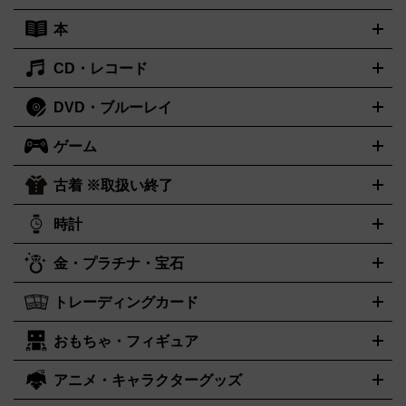
ーボード
アンプ
エフェクター
ー
イコライザー
DATデッキ
ホームシアター・サラウンドセ
本
切手シート
クオカード
テレホンカード
ANA（全日空）株主
ット
ウーファー
AV機器買取の詳細はこちら
ワイヤレス・ポータブルスピーカー
スマー
優待券
JCBギフトカード
楽器買取の詳細はこちら
はがき・年賀状
トスピーカー
交換針・カートリッジ
音響用ケーブル
記録媒
CD・レコード
漫画・コミック
小説
ビジネス書
医学書・教育書
哲学・人
体
文書
趣味・暮らし本
切手・金券買取の詳細はこちら
写真集・絵本
DVD・ブルーレイ
J-POP
アニメ・ゲーム
サウンドトラック
ロック
ハードロ
オーディオ買取の詳細はこちら
ック・ヘヴィーメタル
本買取の詳細はこちら
ジャズ
クラシック
ソウル・R＆B
歌
ゲーム
映画
ドラマ
アニメ
ミュージックビデオ
アイドル
スポー
謡曲・演歌
洋楽
K-POP
ブルース・カントリー
ヒップホッ
ツ
お笑い
ドキュメンタリー
舞台・ステージ
プ
ダンス・エレクトロニカ
フュージョン
ワールド
ヒーリ
古着 ※取扱い終了
ニンテンドー Switch2
ニンテンドー Switch
ング・ニューエイジ
キッズ・ファミリー
日本の伝統芸能・芸
スイッチ2
スイッチ
ニンテンドー 3DS
DVD買取の詳細はこちら
ニンテンドー DS
PS5
PS4
能
カラオケ
スポーツ・カルチャー
プレステ5
時計
PS3
PS Vita
PSP
PS4 pro
PS2
プ
プレステ4
プレステ3
古着買取の詳細はこちら
レイステーション
PS VR
ゲームボーイ
ゲームボーイアドバ
CD・レコード買取の詳細はこちら
金・プラチナ・宝石
ンス
ロレックス
Wii
Wii U
ゲームキューブ
オメガ
XBOX One
タグホイヤー
XBOX One
ROLEX
OMEGA
TAG Heuer
X
XBOX One S
XBOX 360
ファミコン
スーパーファミコ
カシオ
セイコー
G-SHOCK
SEIKO
CASIO
Gショック
トレーディングカード
ゴールド
インゴット
コイン・金貨
メダル・記念品
ジュエ
ン
ニンテンドー64
セガサターン
ドリームキャスト
PCエ
パネライ
カルティエ
スウォッチ
Panerai
Cartier
Swatch
リー・宝石
シルバーアクセサリー
銀食器・カトラリー
ンジン
ネオジオ
メガドライブ
PCゲーム
ゲームパッド
おもちゃ・フィギュア
センチュリー
ポケモンカード
遊戯王
タイメックス
ワンピースカード
デュエルマスター
CENTURY
TIMEX
メモリーカード
アーケードスティック
レーシングコントロー
ズ
ホロライブ オフィシャルカードゲーム
金・プラチナ買取の詳細はこちら
サプライ品
未開封
ラー
ヘッドセット
amiibo
ニンテンドークラシックミニファ
シチズン
プレゲ
ブルガリ
CITIZEN
Breguet
BVLGARI
アニメ・キャラクターグッズ
フィギュア
プラモデル
ミニカー
レトロトイ
エアガン・モ
ボックス
未開封パック
その他カードゲーム
その他コレクシ
ミコン
ニンテンドークラシックミニスーパーファミコン
メガ
ダニエル・ウェリントン
ディーゼル
Daniel Wellington
Diesel
デルガン
ドール
鉄道模型
ョンカード