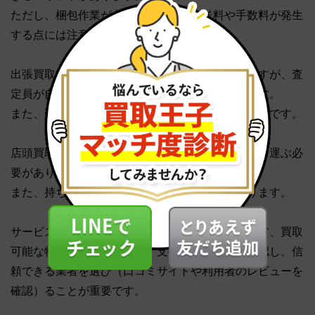
ただし、梱包作業が必要になったり、送料や手数料が発生
する点には注意が必要です。
出張買取は、大量の物を処分したい場合に便利ですが、査
定員が自宅に来るため、時間調整が必要になります。
また、査定員への対応など、ある程度の準備が必要です。
店頭買取は、すぐに現金化できる反面、自分で持ち運ぶ必
要があり、手間がかかります。
また、持ち運び可能な量に制限がある場合があります。
サービスを選ぶ際には、手数料や送料、対応エリア、買取
可能な物の種類、査定方法、支払い方法などを確認し、信
頼できる業者を選び（口コミサイトや利用者のレビューを
確認）ることが重要です。