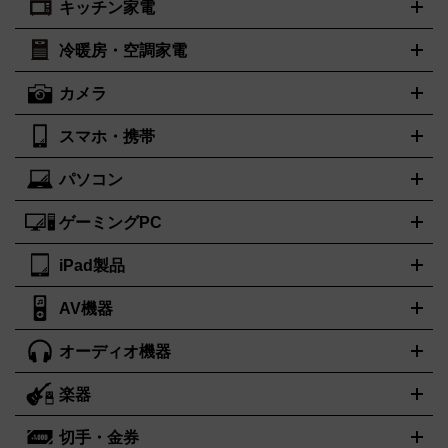
キッチン家電
ポーター
美顔器
脱毛器
家電買取の詳細はこちら
ヘアドライヤー
トゥミ
トリー バーチ
ヘアアイロン
EMS
フェイ
PORTER
TUMI
TORY BURCH
スケア
ボディケア
マッサージ機
電気シェーバー
電動歯ブ
ロレックス
オメガ
ROLEX
OMEGA
冷暖房・空調家電
オーブンレンジ・電子レンジ
炊飯器・精米機
ホットプレー
ラシ
アンテプリマ
バレンシアガ
ANTEPRIMA
BALENCIAGA
ト・たこ焼き器
ホームベーカリー
電気圧力鍋
ミキサー・カ
カメラ
ボッテガ・ヴェネタ
バーバリー
ストーブ
ファンヒーター
電気ヒーター
ふとん乾燥機
加湿
ッター
調理家電
美容機器の詳細はこちら
ワインセラー
Bottega Veneta
BURBERRY
器、除湿器
空気清浄器
扇風機
サーキュレーター
ブルガリ
カルティエ
BVLGARI
Cartier
スマホ・携帯
ニコン
Canon
ソニー
富士フイルム
オリンパス
パナソニ
キッチン家電買取の
ドルチェ＆ガッバーナ
フェンディ
Dolce&Gabbana
FENDI
ック
一眼レフカメラ
家電買取の詳細はこちら
コンパクトデジカメ（コンデジ）
ミラ
詳細はこちら
パソコン
ロエベ
ティファニー
Loewe
Tiffany&Co.
iPhone
Xperia
Android
携帯電話
ポータブル充電器
スマー
ーレス一眼
一眼レフ レンズ各種
レンズフィルター
一脚・三
トフォンアクセサリー
脚
ゲーミングPC
ノートパソコン
ブランド品買取の詳細はこちら
デスクトップパソコン
Mac
パソコンパー
ツ
PCモニター
スマホ・携帯買取の詳細はこちら
パソコン周辺機器
電子ブックリーダー
プリ
カメラ買取の詳細はこちら
iPad製品
デスクトップ
ノートパソコン
PCパーツ
周辺機器
ンター
AV機器
iPad
iPad Pro
ゲーミングPC買取の詳細はこちら
iPad Air
iPad mini
パソコン買取の詳細はこちら
オーディオ機器
ブルーレイ・DVDレコーダー
iPad製品買取の詳細はこちら
音楽プレイヤー
プロジェクタ
ー
ラジカセ
ラジオ
ミニコンポ・システムコンポ
ビデオデ
楽器
スピーカー
プリメインアンプ
レコードプレーヤー・ターンテ
ッキ
カラオケ機器
テレビ
ブルーレイ・DVDプレーヤー
マ
ーブル
CDプレイヤー
イヤホン
真空管アンプ
オープンリー
イク
リモコン
ICレコーダー
記録メディア
映像用ケーブル
切手・金券
ギター
ベース
アコギ
バイオリン
サックス
フルート
キ
ルデッキ
ヘッドホン
チューナー
AVアンプ
MDプレーヤ