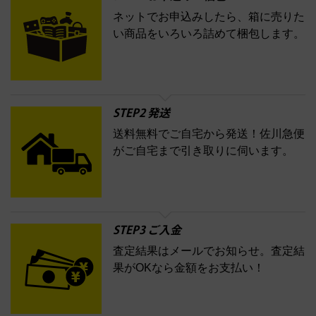
ネットでお申込みしたら、箱に売りた
コスメ・香水買取の
い商品をいろいろ詰めて梱包します。
詳細はこちら
STEP2 発送
送料無料でご自宅から発送！佐川急便
がご自宅まで引き取りに伺います。
STEP3 ご入金
査定結果はメールでお知らせ。査定結
果がOKなら金額をお支払い！