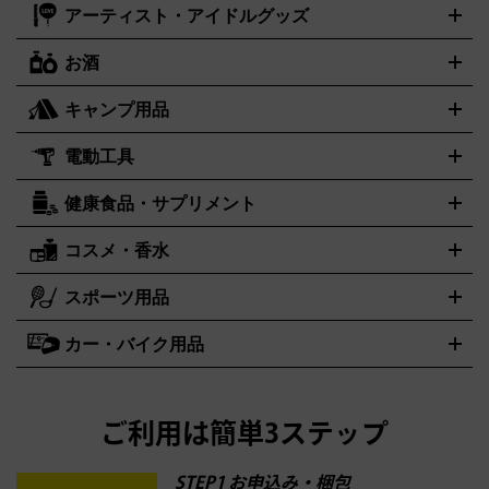
ドライブミニ
レトロフリーク
レトロゲーム互換機
アーティスト・アイドルグッズ
アルマーニ
フェンディ
VTuberグッズ
缶バッジ
アクリルグッズ
ラバスト
タペスト
ARMANI
FENDI
リー
抱き枕カバー
おもちゃ買取の詳細はこちら
一番くじ
ぬいぐるみ
トレーディングカード買取の詳細はこちら
フランクミュラー
グッチ
ゲーム買取の詳細はこちら
FRANCK MULLER
GUCCI
お酒
ライブDVD・Blu-ray
映像ソフト
アイドルCD
写真集
ペン
ハミルトン
ハリー･ウィンストン
Hamilton
Harry Winston
ライト
タオル
アニメ・キャラクターグッズ
Tシャツ
パーカー
はっぴ
生写真
ジャー
キャンプ用品
エルメス
ルミノックス
HERMES
LUMINOX
ウイスキー
ワイン
ブランデー
日本酒・焼酎
各種アルコー
ジ
アクリルキーホルダー
買取の詳細はこちら
トートバッグ
リュック
缶バッ
ル
ジ
ベースボールシャツ
うちわ
電動工具
テント・タープ
時計買取の詳細はこちら
寝袋・キャンプ寝具
ザック・リュック
発電
機
ナイフ
バーナー・バーベキューコンロ
お酒買取の詳細はこちら
ランタン・ライ
アーティスト・アイドルグッズ
健康食品・サプリメント
穴あけ・締付工具
切断工具
研磨工具
電動工具・充電工具
ト
クッカー・調理器具
キャンプテーブル・椅子
登山靴・ト
買取の詳細はこちら
レッキングシューズ
アウトドア用品
ハンディGPS、レインウエアなど
コスメ・香水
サントリー
アサヒ
MLM
サントリーウエルネス
カルピス
電動工具買取の詳細はこちら
スポーツ用品
SK-II
健康食品・サプリメント
シャネル
ドゥ・ラ・メール
キャンプ用品買取の詳細はこちら
エスケーツー
CHANEL
資生堂
買取の詳細はこちら
ポーラ
アディクション
DE LA MER
SHISEIDO
POLA
カー・バイク用品
ゴルフクラブ・ゴルフ用品
ドライバー
アイアンセット
フェ
アユーラ
アールエムケー
アルビオ
ADDICTION
AYURA
RMK
アウェイウッド
ウェッジ
パター
ユーティリティ
テニスラ
ン
アンプリチュード
イヴ・サンローラン
ALBION
Amplitude
タイヤ
ブレーキパーツ
カーナビ
クラッチ
ドライブレコー
ケット
バドミントンラケット
イプサ
エスティローダー
YVES SAINT LAURENT
IPSA
ダー
カーオーディオ
エスト
エレガンス
エリクシー
ESTEE LAUDER
est
Elégance
ご利用は簡単3ステップ
ル
オッペン化粧品
オバジ
花王
カネボ
ELIXIR
Obagi
Kao
ウ
KANEBO
STEP1 お申込み・梱包