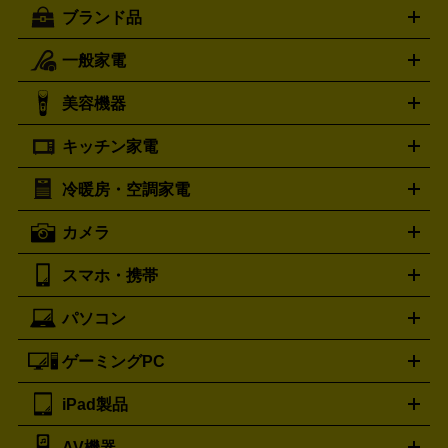
ブランド品
一般家電
ルイ・ヴィトン
エルメス
LOUIS VUITTON
HERMES
シャネル
グッチ
コーチ
CHANEL
GUCCI
COACH
美容機器
掃除機
アイロン
ミシン
電話機・FAX
電池・充電池
プラダ
フェリージ
ゴヤール
PRADA
Felisi
GOYARD
キッチン家電
ポーター
美顔器
脱毛器
家電買取の詳細はこちら
ヘアドライヤー
トゥミ
ヘアアイロン
EMS
フェ
PORTER
TUMI
イスケア
ボディケア
マッサージ機
電気シェーバー
電動
トリー バーチ
ロレックス
TORY BURCH
ROLEX
冷暖房・空調家電
オーブンレンジ・電子レンジ
炊飯器・精米機
ホットプレー
歯ブラシ
オメガ
アンテプリマ
OMEGA
ANTEPRIMA
ト・たこ焼き器
ホームベーカリー
電気圧力鍋
ミキサー・カ
カメラ
バレンシアガ
ストーブ
ファンヒーター
電気ヒーター
ふとん乾燥機
加
ッター
調理家電
BALENCIAGA
美容機器の詳細はこちら
ワインセラー
湿器、除湿器
空気清浄器
扇風機
サーキュレーター
ボッテガ・ヴェネタ
バーバリー
Bottega Veneta
BURBERRY
スマホ・携帯
ニコン
Canon
ソニー
富士フイルム
オリンパス
パナソニ
キッチン家電買取の
ブルガリ
カルティエ
BVLGARI
Cartier
ック
一眼レフカメラ
家電買取の詳細はこちら
コンパクトデジカメ（コンデジ）
ミラ
詳細はこちら
パソコン
ドルチェ＆ガッバーナ
フェンディ
Dolce&Gabbana
FENDI
iPhone
Xperia
Android
携帯電話
ポータブル充電器
スマ
ーレス一眼
一眼レフ レンズ各種
レンズフィルター
一脚・
ートフォンアクセサリー
三脚
ロエベ
ティファニー
Loewe
Tiffany&Co.
ゲーミングPC
ノートパソコン
デスクトップパソコン
Mac
パソコンパー
ツ
PCモニター
スマホ・携帯買取の詳細はこちら
パソコン周辺機器
電子ブックリーダー
プ
カメラ買取の詳細はこちら
ブランド品買取の詳細はこちら
iPad製品
デスクトップ
ノートパソコン
PCパーツ
周辺機器
リンター
AV機器