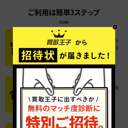
ご利用は簡単3ステップ
- FLOW -
STEP1 お申込み・梱包
ネットでお申込みしたら、箱に売り
たい商品をいろいろ詰めて梱包しま
す。
STEP2 発送
送料無料でご自宅から発送！佐川急
便がご自宅まで引き取りに伺いま
す。
STEP3 ご入金