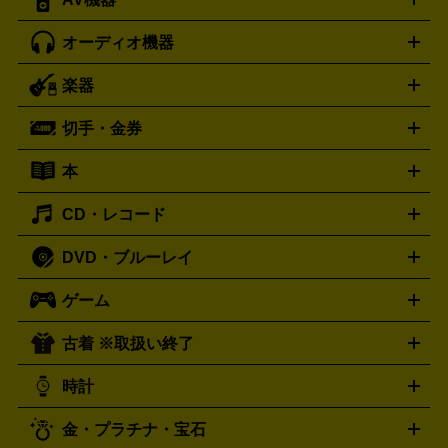
iPad
iPad Pro
ゲーミングPC買取の詳細はこちら
iPad Air
iPad mini
パソコン買取の詳細はこちら
オーディオ機器
ブルーレイ・DVDレコーダー
iPad製品買取の詳細はこちら
音楽プレイヤー
プロジェクタ
ー
ラジカセ
ラジオ
ミニコンポ・システムコンポ
ビデオ
楽器
スピーカー
プリメインアンプ
レコードプレーヤー・ターンテ
デッキ
カラオケ機器
テレビ
ブルーレイ・DVDプレーヤ
ーブル
CDプレイヤー
イヤホン
真空管アンプ
オープンリ
ー
マイク
リモコン
ICレコーダー
記録メディア
映像用
切手・金券
ギター
ベース
アコギ
バイオリン
サックス
フルート
ールデッキ
ヘッドホン
チューナー
AVアンプ
MDプレーヤ
ケーブル
キーボード
アンプ
エフェクター
ー
イコライザー
DATデッキ
ホームシアター・サラウンドセ
本
切手シート
クオカード
テレホンカード
ANA（全日空）株
ット
ウーファー
AV機器買取の詳細はこちら
ワイヤレス・ポータブルスピーカー
スマー
主優待券
JCBギフトカード
楽器買取の詳細はこちら
はがき・年賀状
トスピーカー
交換針・カートリッジ
音響用ケーブル
記録媒
CD・レコード
漫画・コミック
小説
ビジネス書
医学書・教育書
哲学・
体
人文書
趣味・暮らし本
切手・金券買取の詳細はこちら
写真集・絵本
DVD・ブルーレイ
J-POP
アニメ・ゲーム
サウンドトラック
ロック
ハード
オーディオ買取の詳細はこちら
ロック・ヘヴィーメタル
本買取の詳細はこちら
ジャズ
クラシック
ソウル・R＆
ゲーム
映画
ドラマ
アニメ
ミュージックビデオ
アイドル
スポ
B
歌謡曲・演歌
洋楽
K-POP
ブルース・カントリー
ヒッ
ーツ
お笑い
ドキュメンタリー
舞台・ステージ
プホップ
ダンス・エレクトロニカ
フュージョン
ワール
古着 ※取扱い終了
ニンテンドー Switch2
ニンテンドー Switch
ド
ヒーリング・ニューエイジ
キッズ・ファミリー
日本の伝
スイッチ2
スイッチ
ニンテンドー 3DS
DVD買取の詳細はこちら
ニンテンドー DS
PS5
PS4
統芸能・芸能
カラオケ
スポーツ・カルチャー
プレステ5
時計
PS3
PS Vita
PSP
PS4 pro
PS2
プレステ4
プレステ3
古着買取の詳細はこちら
プレイステーション
PS VR
ゲームボーイ
ゲームボーイア
CD・レコード買取の詳細はこちら
金・プラチナ・宝石
ドバンス
ロレックス
Wii
Wii U
オメガ
ゲームキューブ
XBOX One
XBOX
ROLEX
OMEGA