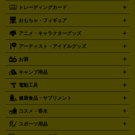
One X
XBOX One S
XBOX 360
ファミコン
スーパーファ
タグホイヤー
カシオ
セイコー
TAG Heuer
SEIKO
CASIO
トレーディングカード
ゴールド
インゴット
コイン・金貨
メダル・記念品
ジュ
ミコン
ニンテンドー64
セガサターン
ドリームキャスト
G-SHOCK
パネライ
カルティエ
Gショック
Panerai
Cartier
エリー・宝石
シルバーアクセサリー
銀食器・カトラリー
PCエンジン
ネオジオ
メガドライブ
PCゲーム
ゲームパッ
おもちゃ・フィギュア
スウォッチ
ポケモンカード
遊戯王
センチュリー
ワンピースカード
デュエルマスター
Swatch
CENTURY
ド
メモリーカード
アーケードスティック
レーシングコント
ズ
ホロライブ オフィシャルカードゲーム
サプライ品
未開
ローラー
ヘッドセット
amiibo
ニンテンドークラシックミニ
タイメックス
シチズン
プレゲ
TIMEX
CITIZEN
Breguet
アニメ・キャラクターグッズ
フィギュア
プラモデル
ミニカー
レトロトイ
エアガン・
封ボックス
金・プラチナ買取の詳細はこちら
未開封パック
その他カードゲーム
その他コレク
ファミコン
ニンテンドークラシックミニスーパーファミコン
ブルガリ
ダニエル・ウェリントン
BVLGARI
Daniel Wellington
モデルガン
ドール
鉄道模型
ションカード
メガドライブミニ
レトロフリーク
レトロゲーム互換機
アーティスト・アイドルグッズ
ディーゼル
アルマーニ
フェンディ
VTuberグッズ
缶バッジ
アクリルグッズ
ラバスト
タペス
Diesel
ARMANI
FENDI
トリー
抱き枕カバー
おもちゃ買取の詳細はこちら
一番くじ
ぬいぐるみ
トレーディングカード買取の詳細はこちら
フランクミュラー
グッチ
ゲーム買取の詳細はこちら
FRANCK MULLER
GUCCI
お酒
ライブDVD・Blu-ray
映像ソフト
アイドルCD
写真集
ペン
ハミルトン
ハリー･ウィンストン
Hamilton
Harry Winston
ライト
タオル
アニメ・キャラクターグッズ
Tシャツ
パーカー
はっぴ
生写真
ジャー
キャンプ用品
エルメス
ルミノックス
HERMES
LUMINOX
ウイスキー
ワイン
ブランデー
日本酒・焼酎
各種アルコ
ジ
アクリルキーホルダー
買取の詳細はこちら
トートバッグ
リュック
缶バッ
ール
ジ
ベースボールシャツ
うちわ
電動工具
テント・タープ
時計買取の詳細はこちら
寝袋・キャンプ寝具
ザック・リュック
発電
機
ナイフ
バーナー・バーベキューコンロ
お酒買取の詳細はこちら
ランタン・ライ
アーティスト・アイドルグッズ
健康食品・サプリメント
穴あけ・締付工具
切断工具
研磨工具
電動工具・充電工具
ト
クッカー・調理器具
キャンプテーブル・椅子
登山靴・ト
買取の詳細はこちら
レッキングシューズ
アウトドア用品
コスメ・香水
サントリー
アサヒ
MLM
サントリーウエルネス
カルピス
ハンディGPS、レインウエアなど
電動工具買取の詳細はこちら
スポーツ用品
SK-II
健康食品・サプリメント
シャネル
ドゥ・ラ・メール
キャンプ用品買取の詳細はこちら
エスケーツー
CHANEL
資生堂
買取の詳細はこちら
ポーラ
アディクション
DE LA MER
SHISEIDO
POLA