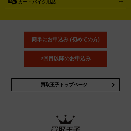
カー・バイク用品
ゴルフクラブ・ゴルフ用品
ドライバー
アイアンセット
フェ
アユーラ
アールエムケー
アルビ
ADDICTION
AYURA
RMK
アウェイウッド
ウェッジ
パター
ユーティリティ
テニス
オン
アンプリチュード
イヴ・サンローラ
ALBION
Amplitude
タイヤ
ブレーキパーツ
カーナビ
クラッチ
ドライブレコ
ラケット
バドミントンラケット
ン
イプサ
エスティローダー
YVES SAINT LAURENT
IPSA
ーダー
カーオーディオ
エスト
エレガンス
エリクシ
ESTEE LAUDER
est
Elégance
ール
オッペン化粧品
オバジ
花王
カネ
ELIXIR
Obagi
Kao
ボウ
KANEBO
簡単にお申込み (初めての方)
コスメ・香水買取の
詳細はこちら
2回目以降のお申込み
買取王子トップページ