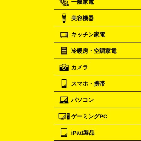
一般家電
ルイ・ヴィトン
エル
LOUIS VUITTON
シャネル
グッチ
CHANEL
GUCCI
美容機器
掃除機
アイロン
ミシン
電話機・F
プラダ
フェリージ
PRADA
Felisi
キッチン家電
ポーター
トゥミ
ト
PORTER
TUMI
美顔器
脱毛器
ヘアドライヤー
ヘア
家電買取の詳細
ロレックス
オメガ
ア
ボディケア
ROLEX
マッサージ機
OMEGA
電気シ
冷暖房・空調家電
オーブンレンジ・電子レンジ
炊飯器・
アンテプリマ
バレンシ
ANTEPRIMA
こ焼き器
ホームベーカリー
電気圧力
美容機器買取の詳
ボッテガ・ヴェネタ
Bottega Veneta
カメラ
理家電
ワインセラー
ストーブ
ファンヒーター
電気ヒータ
ブルガリ
カルティエ
BVLGARI
Cartie
除湿器
空気清浄器
扇風機
サーキュ
スマホ・携帯
ドルチェ＆ガッバーナ
Dolce&Gabbana
キッチン家電買取の
ニコン
Canon
ソニー
富士フイルム
ロエベ
ティファニー
Loewe
Tiffany&
ク
一眼レフカメラ
コンパクトデジカ
家電買取の詳細
パソコン
一眼
一眼レフ レンズ各種
レンズフ
iPhone
Xperia
Android
携帯電話
フォンアクセサリー
ブランド品買取の詳
ゲーミングPC
カメラ買取の詳細
ノートパソコン
デスクトップパソコン
PCモニター
パソコン周辺機器
電子
スマホ・携帯買取の
iPad製品
デスクトップ
ノートパソコン
PCパ