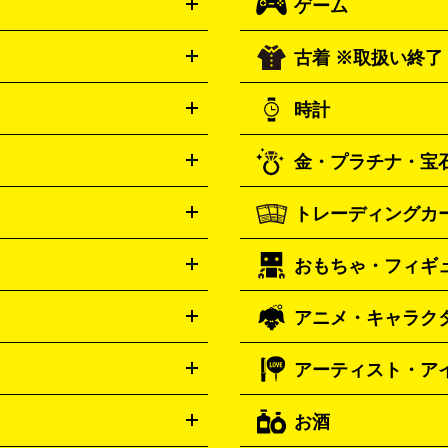
ゲーム
映画
ドラマ
アニメ
ミュ
メス
HERMES
お笑い
ドキュメンタリー
コーチ
COACH
古着 ※取扱い終了
AX
電池・充電池
ニンテンドー Switch2
スイッ
ゴヤール
GOYARD
ニンテンドー 3DS
ニンテン
DVD買
時計
リー バーチ
TORY BURCH
PS3
アイロン
EMS
フェイスケ
はこちら
プレステ4
プレステ3
古着買取
イステーション
PS VR
ゲ
ェーバー
電動歯ブラシ
金・プラチナ・宝
Wii
Wii U
ゲームキューブ
精米機
ホットプレート・た
アガ
ロレックス
オメガ
BALENCIAGA
ROLEX
One S
XBOX 360
ファミ
鍋
ミキサー・カッター
調
細はこちら
バーバリー
カシオ
セイコー
BURBERRY
SEIKO
C
トレーディングカ
ー64
セガサターン
ドリー
ー
ふとん乾燥機
加湿器、
ゴールド
インゴット
コイ
パネライ
カルテ
r
Panerai
メガドライブ
PCゲーム
レーター
ー・宝石
シルバーアクセサ
おもちゃ・フィギ
フェンディ
センチュリー
ードスティック
レーシング
FENDI
CENTURY
詳細はこちら
オリンパス
パナソニッ
ポケモンカード
遊戯王
ワ
amiibo
ニンテンドークラシ
シチズン
プレゲ
Co.
メ（コンデジ）
ミラーレス
ホロライブ オフィシャルカ
CITIZEN
はこちら
金・プラチナ
アニメ・キャラク
シックミニスーパーファミコ
ィルター
一脚・三脚
ス
未開封パック
その他カ
ポータブル充電器
スマート
フィギュア
プラモデル
ミ
ダニエル・ウェリントン
Dan
ク
レトロゲーム互換機
ガン
ドール
鉄道模型
細はこちら
アルマーニ
フェ
ARMANI
アーティスト・ア
はこちら
Mac
パソコンパーツ
VTuberグッズ
缶バッジ
フランクミュラー
FRANCK M
ゲーム買
トレーディングカ
ブックリーダー
プリンター
ー
抱き枕カバー
一番くじ
詳細はこちら
おもちゃ買
お酒
ハミルトン
ハリ
Hamilton
ーツ
周辺機器
ライブDVD・Blu-ray
映像