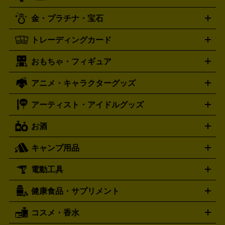
プレステ4
プレステ3
古着買取の詳細はこちら
プレイステーション
PS VR
ゲームボーイ
ゲームボーイア
CD・レコード買取の詳細はこちら
金・プラチナ・宝石
ドバンス
ロレックス
Wii
Wii U
オメガ
ゲームキューブ
XBOX One
XBOX
ROLEX
OMEGA
One X
XBOX One S
XBOX 360
ファミコン
スーパーファ
タグホイヤー
カシオ
セイコー
TAG Heuer
SEIKO
CASIO
トレーディングカード
ゴールド
インゴット
コイン・金貨
メダル・記念品
ジュ
ミコン
ニンテンドー64
セガサターン
ドリームキャスト
G-SHOCK
パネライ
カルティエ
Gショック
Panerai
Cartier
エリー・宝石
シルバーアクセサリー
銀食器・カトラリー
PCエンジン
ネオジオ
メガドライブ
PCゲーム
ゲームパッ
おもちゃ・フィギュア
スウォッチ
ポケモンカード
遊戯王
センチュリー
ワンピースカード
デュエルマスター
Swatch
CENTURY
ド
メモリーカード
アーケードスティック
レーシングコント
ズ
ホロライブ オフィシャルカードゲーム
サプライ品
未開
ローラー
ヘッドセット
amiibo
ニンテンドークラシックミニ
タイメックス
シチズン
プレゲ
TIMEX
CITIZEN
Breguet
アニメ・キャラクターグッズ
フィギュア
プラモデル
ミニカー
レトロトイ
エアガン・
封ボックス
金・プラチナ買取の詳細はこちら
未開封パック
その他カードゲーム
その他コレク
ファミコン
ニンテンドークラシックミニスーパーファミコン
ブルガリ
ダニエル・ウェリントン
BVLGARI
Daniel Wellington
モデルガン
ドール
鉄道模型
ションカード
メガドライブミニ
レトロフリーク
レトロゲーム互換機
アーティスト・アイドルグッズ
ディーゼル
アルマーニ
フェンディ
VTuberグッズ
缶バッジ
アクリルグッズ
ラバスト
タペス
Diesel
ARMANI
FENDI
トリー
抱き枕カバー
おもちゃ買取の詳細はこちら
一番くじ
ぬいぐるみ
トレーディングカード買取の詳細はこちら
フランクミュラー
グッチ
ゲーム買取の詳細はこちら
FRANCK MULLER
GUCCI
お酒
ライブDVD・Blu-ray
映像ソフト
アイドルCD
写真集
ペン
ハミルトン
ハリー･ウィンストン
Hamilton
Harry Winston
ライト
タオル
アニメ・キャラクターグッズ
Tシャツ
パーカー
はっぴ
生写真
ジャー
キャンプ用品
エルメス
ルミノックス
HERMES
LUMINOX
ウイスキー
ワイン
ブランデー
日本酒・焼酎
各種アルコ
ジ
アクリルキーホルダー
買取の詳細はこちら
トートバッグ
リュック
缶バッ
ール
ジ
ベースボールシャツ
うちわ
電動工具
テント・タープ
時計買取の詳細はこちら
寝袋・キャンプ寝具
ザック・リュック
発電
機
ナイフ
バーナー・バーベキューコンロ
お酒買取の詳細はこちら
ランタン・ライ
アーティスト・アイドルグッズ
健康食品・サプリメント
穴あけ・締付工具
切断工具
研磨工具
電動工具・充電工具
ト
クッカー・調理器具
キャンプテーブル・椅子
登山靴・ト
買取の詳細はこちら
レッキングシューズ
アウトドア用品
コスメ・香水
サントリー
アサヒ
MLM
サントリーウエルネス
カルピス
ハンディGPS、レインウエアなど