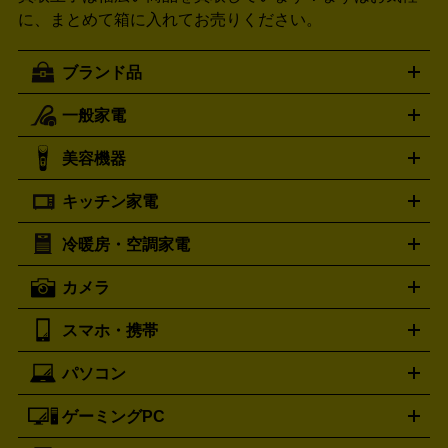
に、まとめて箱に入れてお売りください。
ブランド品
一般家電
ルイ・ヴィトン
エルメス
LOUIS VUITTON
HERMES
シャネル
グッチ
コーチ
CHANEL
GUCCI
COACH
美容機器
掃除機
アイロン
ミシン
電話機・FAX
電池・充電池
プラダ
フェリージ
ゴヤール
PRADA
Felisi
GOYARD
キッチン家電
ポーター
美顔器
脱毛器
家電買取の詳細はこちら
ヘアドライヤー
トゥミ
ヘアアイロン
EMS
フェ
PORTER
TUMI
イスケア
ボディケア
マッサージ機
電気シェーバー
電動
トリー バーチ
ロレックス
TORY BURCH
ROLEX
冷暖房・空調家電
オーブンレンジ・電子レンジ
炊飯器・精米機
ホットプレー
歯ブラシ
オメガ
アンテプリマ
OMEGA
ANTEPRIMA
ト・たこ焼き器
ホームベーカリー
電気圧力鍋
ミキサー・カ
カメラ
バレンシアガ
ストーブ
ファンヒーター
電気ヒーター
ふとん乾燥機
加
ッター
調理家電
BALENCIAGA
美容機器の詳細はこちら
ワインセラー
湿器、除湿器
空気清浄器
扇風機
サーキュレーター
ボッテガ・ヴェネタ
バーバリー
Bottega Veneta
BURBERRY
スマホ・携帯
ニコン
Canon
ソニー
富士フイルム
オリンパス
パナソニ
キッチン家電買取の
ブルガリ
カルティエ
BVLGARI
Cartier
ック
一眼レフカメラ
家電買取の詳細はこちら
コンパクトデジカメ（コンデジ）
ミラ
詳細はこちら
パソコン
ドルチェ＆ガッバーナ
フェンディ
Dolce&Gabbana
FENDI
iPhone
Xperia
Android
携帯電話
ポータブル充電器
スマ
ーレス一眼
一眼レフ レンズ各種
レンズフィルター
一脚・
ートフォンアクセサリー
三脚
ロエベ
ティファニー
Loewe
Tiffany&Co.
ゲーミングPC
ノートパソコン
デスクトップパソコン
Mac
パソコンパー
ツ
PCモニター
スマホ・携帯買取の詳細はこちら
パソコン周辺機器
電子ブックリーダー
プ
カメラ買取の詳細はこちら