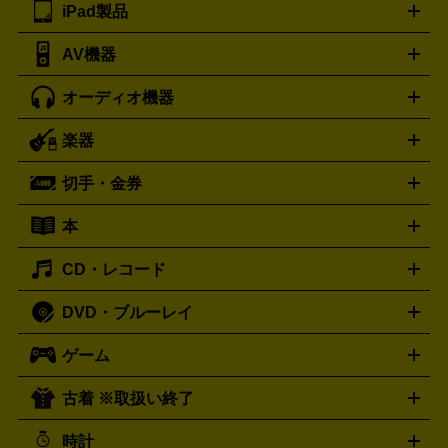
ブランド品買取の詳細はこちら
iPad製品
デスクトップ
ノートパソコン
PCパーツ
周辺機器
リンター
AV機器
iPad
iPad Pro
ゲーミングPC買取の詳細はこちら
iPad Air
iPad mini
パソコン買取の詳細はこちら
オーディオ機器
ブルーレイ・DVDレコーダー
iPad製品買取の詳細はこちら
音楽プレイヤー
プロジェクタ
ー
ラジカセ
ラジオ
ミニコンポ・システムコンポ
ビデオ
楽器
スピーカー
プリメインアンプ
レコードプレーヤー・ターンテ
デッキ
カラオケ機器
テレビ
ブルーレイ・DVDプレーヤ
ーブル
CDプレイヤー
イヤホン
真空管アンプ
オープンリ
ー
マイク
リモコン
ICレコーダー
記録メディア
映像用
切手・金券
ギター
ベース
アコギ
バイオリン
サックス
フルート
ールデッキ
ヘッドホン
チューナー
AVアンプ
MDプレーヤ
ケーブル
キーボード
アンプ
エフェクター
ー
イコライザー
DATデッキ
ホームシアター・サラウンドセ
本
切手シート
クオカード
テレホンカード
ANA（全日空）株
ット
ウーファー
AV機器買取の詳細はこちら
ワイヤレス・ポータブルスピーカー
スマー
主優待券
JCBギフトカード
楽器買取の詳細はこちら
はがき・年賀状
トスピーカー
交換針・カートリッジ
音響用ケーブル
記録媒
CD・レコード
漫画・コミック
小説
ビジネス書
医学書・教育書
哲学・
体
人文書
趣味・暮らし本
切手・金券買取の詳細はこちら
写真集・絵本
DVD・ブルーレイ
J-POP
アニメ・ゲーム
サウンドトラック
ロック
ハード
オーディオ買取の詳細はこちら
ロック・ヘヴィーメタル
本買取の詳細はこちら
ジャズ
クラシック
ソウル・R＆
ゲーム
映画
ドラマ
アニメ
ミュージックビデオ
アイドル
スポ
B
歌謡曲・演歌
洋楽
K-POP
ブルース・カントリー
ヒッ
ーツ
お笑い
ドキュメンタリー
舞台・ステージ
プホップ
ダンス・エレクトロニカ
フュージョン
ワール
古着 ※取扱い終了
ニンテンドー Switch2
ニンテンドー Switch
ド
ヒーリング・ニューエイジ
キッズ・ファミリー
日本の伝
スイッチ2
スイッチ
ニンテンドー 3DS
DVD買取の詳細はこちら
ニンテンドー DS
PS5
PS4
統芸能・芸能
カラオケ
スポーツ・カルチャー
プレステ5
時計
PS3
PS Vita
PSP
PS4 pro
PS2