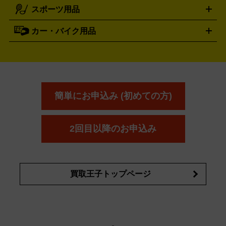
電動工具買取の詳細はこちら
スポーツ用品
SK-II
健康食品・サプリメント
シャネル
ドゥ・ラ・メール
キャンプ用品買取の詳細はこちら
エスケーツー
CHANEL
資生堂
買取の詳細はこちら
ポーラ
アディクション
DE LA MER
SHISEIDO
POLA
カー・バイク用品
ゴルフクラブ・ゴルフ用品
ドライバー
アイアンセット
フェ
アユーラ
アールエムケー
アルビ
ADDICTION
AYURA
RMK
アウェイウッド
ウェッジ
パター
ユーティリティ
テニス
オン
アンプリチュード
イヴ・サンローラ
ALBION
Amplitude
タイヤ
ブレーキパーツ
カーナビ
クラッチ
ドライブレコ
ラケット
バドミントンラケット
ン
イプサ
エスティローダー
YVES SAINT LAURENT
IPSA
ーダー
カーオーディオ
エスト
エレガンス
エリクシ
ESTEE LAUDER
est
Elégance
ール
オッペン化粧品
オバジ
花王
カネ
ELIXIR
Obagi
Kao
ボウ
KANEBO
簡単にお申込み (初めての方)
コスメ・香水買取の
詳細はこちら
2回目以降のお申込み
買取王子トップページ