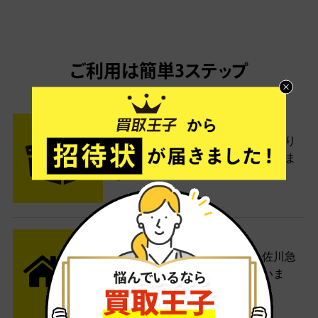
ご利用は簡単3ステップ
- FLOW -
STEP1 お申込み・梱包
ネットでお申込みしたら、箱に売り
たい商品をいろいろ詰めて梱包しま
す。
STEP2 発送
送料無料でご自宅から発送！佐川急
便がご自宅まで引き取りに伺いま
す。