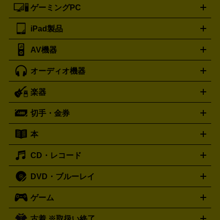
三脚
ロエベ
ティファニー
Loewe
Tiffany&Co.
ゲーミングPC
ノートパソコン
デスクトップパソコン
Mac
パソコンパー
ツ
PCモニター
スマホ・携帯買取の詳細はこちら
パソコン周辺機器
電子ブックリーダー
プ
カメラ買取の詳細はこちら
ブランド品買取の詳細はこちら
iPad製品
デスクトップ
ノートパソコン
PCパーツ
周辺機器
リンター
AV機器
iPad
iPad Pro
ゲーミングPC買取の詳細はこちら
iPad Air
iPad mini
パソコン買取の詳細はこちら
オーディオ機器
ブルーレイ・DVDレコーダー
iPad製品買取の詳細はこちら
音楽プレイヤー
プロジェクタ
ー
ラジカセ
ラジオ
ミニコンポ・システムコンポ
ビデオ
楽器
スピーカー
プリメインアンプ
レコードプレーヤー・ターンテ
デッキ
カラオケ機器
テレビ
ブルーレイ・DVDプレーヤ
ーブル
CDプレイヤー
イヤホン
真空管アンプ
オープンリ
ー
マイク
リモコン
ICレコーダー
記録メディア
映像用
切手・金券
ギター
ベース
アコギ
バイオリン
サックス
フルート
ールデッキ
ヘッドホン
チューナー
AVアンプ
MDプレーヤ
ケーブル
キーボード
アンプ
エフェクター
ー
イコライザー
DATデッキ
ホームシアター・サラウンドセ
本
切手シート
クオカード
テレホンカード
ANA（全日空）株
ット
ウーファー
AV機器買取の詳細はこちら
ワイヤレス・ポータブルスピーカー
スマー
主優待券
JCBギフトカード
楽器買取の詳細はこちら
はがき・年賀状
トスピーカー
交換針・カートリッジ
音響用ケーブル
記録媒
CD・レコード
漫画・コミック
小説
ビジネス書
医学書・教育書
哲学・
体
人文書
趣味・暮らし本
切手・金券買取の詳細はこちら
写真集・絵本
DVD・ブルーレイ
J-POP
アニメ・ゲーム
サウンドトラック
ロック
ハード
オーディオ買取の詳細はこちら
ロック・ヘヴィーメタル
本買取の詳細はこちら
ジャズ
クラシック
ソウル・R＆
ゲーム
映画
ドラマ
アニメ
ミュージックビデオ
アイドル
スポ
B
歌謡曲・演歌
洋楽
K-POP
ブルース・カントリー
ヒッ
ーツ
お笑い
ドキュメンタリー
舞台・ステージ
プホップ
ダンス・エレクトロニカ
フュージョン
ワール
古着 ※取扱い終了