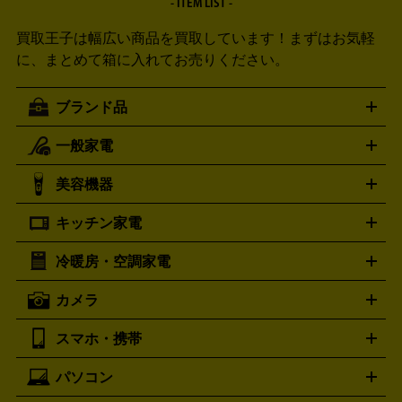
- ITEM LIST -
買取王子は幅広い商品を買取しています！
まずはお気軽
に、まとめて箱に入れてお売りください。
ブランド品
一般家電
ルイ・ヴィトン
エルメス
LOUIS VUITTON
HERMES
シャネル
グッチ
コーチ
CHANEL
GUCCI
COACH
美容機器
掃除機
アイロン
ミシン
電話機・FAX
電池・充電池
プラダ
フェリージ
ゴヤール
PRADA
Felisi
GOYARD
キッチン家電
ポーター
美顔器
脱毛器
家電買取の詳細はこちら
ヘアドライヤー
トゥミ
ヘアアイロン
EMS
フェ
PORTER
TUMI
イスケア
ボディケア
マッサージ機
電気シェーバー
電動
トリー バーチ
ロレックス
TORY BURCH
ROLEX
冷暖房・空調家電
オーブンレンジ・電子レンジ
炊飯器・精米機
ホットプレー
歯ブラシ
オメガ
アンテプリマ
OMEGA
ANTEPRIMA
ト・たこ焼き器
ホームベーカリー
電気圧力鍋
ミキサー・カ
カメラ
バレンシアガ
ストーブ
ファンヒーター
電気ヒーター
ふとん乾燥機
加
ッター
調理家電
BALENCIAGA
美容機器の詳細はこちら
ワインセラー
湿器、除湿器
空気清浄器
扇風機
サーキュレーター
ボッテガ・ヴェネタ
バーバリー
Bottega Veneta
BURBERRY
スマホ・携帯
ニコン
Canon
ソニー
富士フイルム
オリンパス
パナソニ
キッチン家電買取の
ブルガリ
カルティエ
BVLGARI
Cartier
ック
一眼レフカメラ
家電買取の詳細はこちら
コンパクトデジカメ（コンデジ）
ミラ
詳細はこちら
パソコン
ドルチェ＆ガッバーナ
フェンディ
Dolce&Gabbana
FENDI
iPhone
Xperia
Android
携帯電話
ポータブル充電器
スマ
ーレス一眼
一眼レフ レンズ各種
レンズフィルター
一脚・
ートフォンアクセサリー