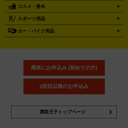
レッキングシューズ
アウトドア用品
コスメ・香水
サントリー
アサヒ
MLM
サントリーウエルネス
カルピス
ハンディGPS、レインウエアなど
電動工具買取の詳細はこちら
スポーツ用品
SK-II
健康食品・サプリメント
シャネル
ドゥ・ラ・メール
キャンプ用品買取の詳細はこちら
エスケーツー
CHANEL
資生堂
買取の詳細はこちら
ポーラ
アディクション
DE LA MER
SHISEIDO
POLA
カー・バイク用品
ゴルフクラブ・ゴルフ用品
ドライバー
アイアンセット
フェ
アユーラ
アールエムケー
アルビ
ADDICTION
AYURA
RMK
アウェイウッド
ウェッジ
パター
ユーティリティ
テニス
オン
アンプリチュード
イヴ・サンローラ
ALBION
Amplitude
タイヤ
ブレーキパーツ
カーナビ
クラッチ
ドライブレコ
ラケット
バドミントンラケット
ン
イプサ
エスティローダー
YVES SAINT LAURENT
IPSA
ーダー
カーオーディオ
エスト
エレガンス
エリクシ
ESTEE LAUDER
est
Elégance
ール
オッペン化粧品
オバジ
花王
カネ
ELIXIR
Obagi
Kao
ボウ
KANEBO
簡単にお申込み (初めての方)
コスメ・香水買取の
詳細はこちら
2回目以降のお申込み
買取王子トップページ