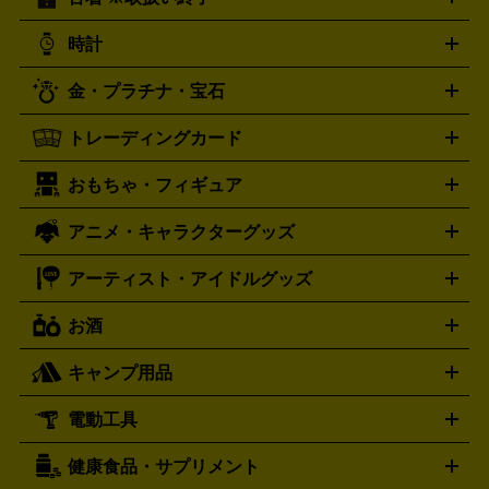
ニンテンドー Switch2
ニンテンドー Switch
ド
ヒーリング・ニューエイジ
キッズ・ファミリー
日本の伝
スイッチ2
スイッチ
ニンテンドー 3DS
DVD買取の詳細はこちら
ニンテンドー DS
PS5
PS4
統芸能・芸能
カラオケ
スポーツ・カルチャー
プレステ5
時計
PS3
PS Vita
PSP
PS4 pro
PS2
プレステ4
プレステ3
古着買取の詳細はこちら
プレイステーション
PS VR
ゲームボーイ
ゲームボーイア
CD・レコード買取の詳細はこちら
金・プラチナ・宝石
ドバンス
ロレックス
Wii
Wii U
オメガ
ゲームキューブ
XBOX One
XBOX
ROLEX
OMEGA
One X
XBOX One S
XBOX 360
ファミコン
スーパーファ
タグホイヤー
カシオ
セイコー
TAG Heuer
SEIKO
CASIO
トレーディングカード
ゴールド
インゴット
コイン・金貨
メダル・記念品
ジュ
ミコン
ニンテンドー64
セガサターン
ドリームキャスト
G-SHOCK
パネライ
カルティエ
Gショック
Panerai
Cartier
エリー・宝石
シルバーアクセサリー
銀食器・カトラリー
PCエンジン
ネオジオ
メガドライブ
PCゲーム
ゲームパッ
おもちゃ・フィギュア
スウォッチ
ポケモンカード
遊戯王
センチュリー
ワンピースカード
デュエルマスター
Swatch
CENTURY
ド
メモリーカード
アーケードスティック
レーシングコント
ズ
ホロライブ オフィシャルカードゲーム
サプライ品
未開
ローラー
ヘッドセット
amiibo
ニンテンドークラシックミニ
タイメックス
シチズン
プレゲ
TIMEX
CITIZEN
Breguet
アニメ・キャラクターグッズ
フィギュア
プラモデル
ミニカー
レトロトイ
エアガン・
封ボックス
金・プラチナ買取の詳細はこちら
未開封パック
その他カードゲーム
その他コレク
ファミコン
ニンテンドークラシックミニスーパーファミコン
ブルガリ
ダニエル・ウェリントン
BVLGARI
Daniel Wellington
モデルガン
ドール
鉄道模型
ションカード
メガドライブミニ
レトロフリーク
レトロゲーム互換機
アーティスト・アイドルグッズ
ディーゼル
アルマーニ
フェンディ
VTuberグッズ
缶バッジ
アクリルグッズ
ラバスト
タペス
Diesel
ARMANI
FENDI
トリー
抱き枕カバー
おもちゃ買取の詳細はこちら
一番くじ
ぬいぐるみ
トレーディングカード買取の詳細はこちら
フランクミュラー
グッチ
ゲーム買取の詳細はこちら
FRANCK MULLER
GUCCI
お酒
ライブDVD・Blu-ray
映像ソフト
アイドルCD
写真集
ペン
ハミルトン
ハリー･ウィンストン
Hamilton
Harry Winston
ライト
タオル
アニメ・キャラクターグッズ
Tシャツ
パーカー
はっぴ
生写真
ジャー
キャンプ用品
エルメス
ルミノックス
HERMES
LUMINOX
ウイスキー
ワイン
ブランデー
日本酒・焼酎
各種アルコ
ジ
アクリルキーホルダー
買取の詳細はこちら
トートバッグ
リュック
缶バッ
ール
ジ
ベースボールシャツ
うちわ
電動工具
テント・タープ
時計買取の詳細はこちら
寝袋・キャンプ寝具
ザック・リュック
発電
機
ナイフ
バーナー・バーベキューコンロ
お酒買取の詳細はこちら
ランタン・ライ
アーティスト・アイドルグッズ
健康食品・サプリメント
穴あけ・締付工具
切断工具
研磨工具
電動工具・充電工具
ト
クッカー・調理器具
キャンプテーブル・椅子
登山靴・ト
買取の詳細はこちら