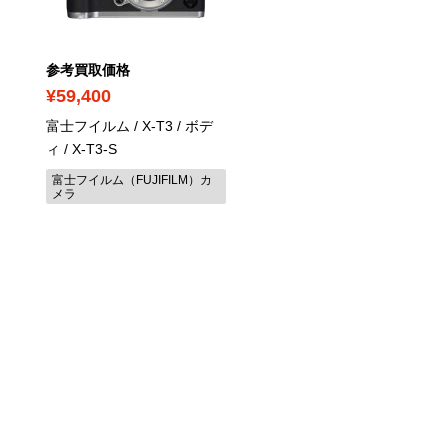
参考買取価格
参考買取価格
¥59,400
¥14,000
富士フイルム / X-T3 / ボデ
オリンパスS / M.ZUIKO
ィ
/ X-T3-S
DIGITAL 25mm F1.8 マ
ロフォーサーズ用
/ EZ-
富士フイルム（FUJIFILM）カ
メラ
M2518
オリンパス（OLYMPUS）カ
ラ