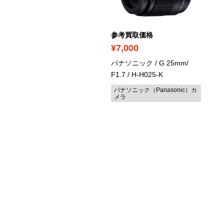
考買取価格
参考買取価格
61,800
¥7,000
リンパスS / OM-D E-M5
パナソニック / G 25mm/
rkIII / レンズキット
/
F1.7
/ ‎H-H025-K
207043BE000
パナソニック（Panasonic）カ
メラ
リンパス（OLYMPUS）カメ