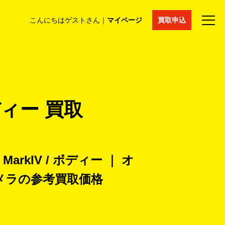
こんにちはゲストさん｜
マイページ
買取申込
法人買取
コラム
マイページ
採用情報
通販サイト
ボディー 買取
 MarkIV / ボディー ｜ オ
メラの
参考買取価格