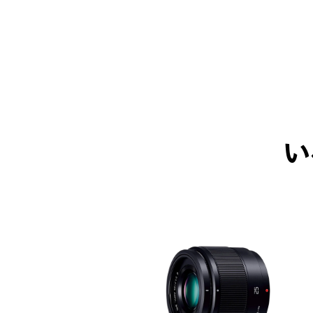
い
ICK UP