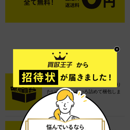
ご利用は簡単3ステップ
- FLOW -
STEP1 お申込み・梱包
ネットでお申込みしたら、箱に売り
たい商品をいろいろ詰めて梱包しま
す。
STEP2 発送