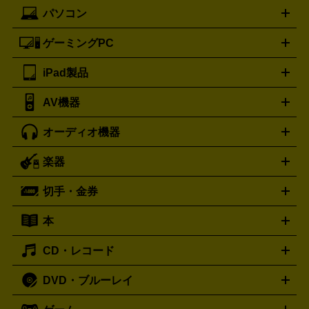
ック
一眼レフカメラ
家電買取の詳細はこちら
コンパクトデジカメ（コンデジ）
ミラ
詳細はこちら
パソコン
ドルチェ＆ガッバーナ
フェンディ
Dolce&Gabbana
FENDI
iPhone
Xperia
Android
携帯電話
ポータブル充電器
スマ
ーレス一眼
一眼レフ レンズ各種
レンズフィルター
一脚・
ートフォンアクセサリー
三脚
ロエベ
ティファニー
Loewe
Tiffany&Co.
ゲーミングPC
ノートパソコン
デスクトップパソコン
Mac
パソコンパー
ツ
PCモニター
スマホ・携帯買取の詳細はこちら
パソコン周辺機器
電子ブックリーダー
プ
カメラ買取の詳細はこちら
ブランド品買取の詳細はこちら
iPad製品
デスクトップ
ノートパソコン
PCパーツ
周辺機器
リンター
AV機器
iPad
iPad Pro
ゲーミングPC買取の詳細はこちら
iPad Air
iPad mini
パソコン買取の詳細はこちら
オーディオ機器
ブルーレイ・DVDレコーダー
iPad製品買取の詳細はこちら
音楽プレイヤー
プロジェクタ
ー
ラジカセ
ラジオ
ミニコンポ・システムコンポ
ビデオ
楽器
スピーカー
プリメインアンプ
レコードプレーヤー・ターンテ
デッキ
カラオケ機器
テレビ
ブルーレイ・DVDプレーヤ
ーブル
CDプレイヤー
イヤホン
真空管アンプ
オープンリ
ー
マイク
リモコン
ICレコーダー
記録メディア
映像用
切手・金券
ギター
ベース
アコギ
バイオリン
サックス
フルート
ールデッキ
ヘッドホン
チューナー
AVアンプ
MDプレーヤ
ケーブル
キーボード
アンプ
エフェクター
ー
イコライザー
DATデッキ
ホームシアター・サラウンドセ
本
切手シート
クオカード
テレホンカード
ANA（全日空）株
ット
ウーファー
AV機器買取の詳細はこちら
ワイヤレス・ポータブルスピーカー
スマー
主優待券
JCBギフトカード
楽器買取の詳細はこちら
はがき・年賀状
トスピーカー
交換針・カートリッジ
音響用ケーブル
記録媒
CD・レコード
漫画・コミック
小説
ビジネス書
医学書・教育書
哲学・
体
人文書
趣味・暮らし本
切手・金券買取の詳細はこちら
写真集・絵本
DVD・ブルーレイ
J-POP
アニメ・ゲーム
サウンドトラック
ロック
ハード
オーディオ買取の詳細はこちら
ロック・ヘヴィーメタル
本買取の詳細はこちら
ジャズ
クラシック
ソウル・R＆