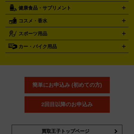
機
ナイフ
バーナー・バーベキューコンロ
お酒買取の詳細はこちら
ランタン・ライ
アーティスト・アイドルグッズ
健康食品・サプリメント
穴あけ・締付工具
切断工具
研磨工具
電動工具・充電工具
ト
クッカー・調理器具
キャンプテーブル・椅子
登山靴・ト
買取の詳細はこちら
レッキングシューズ
アウトドア用品
コスメ・香水
サントリー
アサヒ
MLM
サントリーウエルネス
カルピス
ハンディGPS、レインウエアなど
電動工具買取の詳細はこちら
スポーツ用品
SK-II
健康食品・サプリメント
シャネル
ドゥ・ラ・メール
キャンプ用品買取の詳細はこちら
エスケーツー
CHANEL
資生堂
買取の詳細はこちら
ポーラ
アディクション
DE LA MER
SHISEIDO
POLA
カー・バイク用品
ゴルフクラブ・ゴルフ用品
ドライバー
アイアンセット
フェ
アユーラ
アールエムケー
アルビ
ADDICTION
AYURA
RMK
アウェイウッド
ウェッジ
パター
ユーティリティ
テニス
オン
アンプリチュード
イヴ・サンローラ
ALBION
Amplitude
タイヤ
ブレーキパーツ
カーナビ
クラッチ
ドライブレコ
ラケット
バドミントンラケット
ン
イプサ
エスティローダー
YVES SAINT LAURENT
IPSA
ーダー
カーオーディオ
エスト
エレガンス
エリクシ
ESTEE LAUDER
est
Elégance
ール
オッペン化粧品
オバジ
花王
カネ
ELIXIR
Obagi
Kao
ボウ
KANEBO
簡単にお申込み (初めての方)
コスメ・香水買取の
詳細はこちら
2回目以降のお申込み
買取王子トップページ