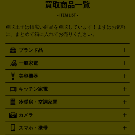
買取商品一覧
- ITEM LIST -
買取王子は幅広い商品を買取しています！
まずはお気軽
に、まとめて箱に入れてお売りください。
ブランド品
一般家電
ルイ・ヴィトン
エルメス
LOUIS VUITTON
HERMES
シャネル
グッチ
コーチ
CHANEL
GUCCI
COACH
美容機器
掃除機
アイロン
ミシン
電話機・FAX
電池・充電池
プラダ
フェリージ
ゴヤール
PRADA
Felisi
GOYARD
キッチン家電
ポーター
美顔器
脱毛器
家電買取の詳細はこちら
ヘアドライヤー
トゥミ
ヘアアイロン
EMS
フェ
PORTER
TUMI
イスケア
ボディケア
マッサージ機
電気シェーバー
電動
トリー バーチ
ロレックス
TORY BURCH
ROLEX
冷暖房・空調家電
オーブンレンジ・電子レンジ
炊飯器・精米機
ホットプレー
歯ブラシ
オメガ
アンテプリマ
OMEGA
ANTEPRIMA
ト・たこ焼き器
ホームベーカリー
電気圧力鍋
ミキサー・カ
カメラ
バレンシアガ
ストーブ
ファンヒーター
電気ヒーター
ふとん乾燥機
加
ッター
調理家電
BALENCIAGA
美容機器の詳細はこちら
ワインセラー
湿器、除湿器
空気清浄器
扇風機
サーキュレーター
ボッテガ・ヴェネタ
バーバリー
Bottega Veneta
BURBERRY
スマホ・携帯
ニコン
Canon
ソニー
富士フイルム
オリンパス
パナソニ
キッチン家電買取の
ブルガリ
カルティエ
BVLGARI
Cartier