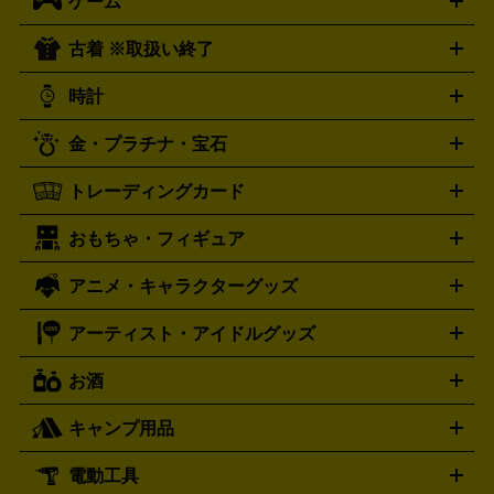
ゲーム
映画
ドラマ
アニメ
ミュージックビデオ
アイドル
スポ
B
歌謡曲・演歌
洋楽
K-POP
ブルース・カントリー
ヒッ
ーツ
お笑い
ドキュメンタリー
舞台・ステージ
プホップ
ダンス・エレクトロニカ
フュージョン
ワール
古着 ※取扱い終了
ニンテンドー Switch2
ニンテンドー Switch
ド
ヒーリング・ニューエイジ
キッズ・ファミリー
日本の伝
スイッチ2
スイッチ
ニンテンドー 3DS
DVD買取の詳細はこちら
ニンテンドー DS
PS5
PS4
統芸能・芸能
カラオケ
スポーツ・カルチャー
プレステ5
時計
PS3
PS Vita
PSP
PS4 pro
PS2
プレステ4
プレステ3
古着買取の詳細はこちら
プレイステーション
PS VR
ゲームボーイ
ゲームボーイア
CD・レコード買取の詳細はこちら
金・プラチナ・宝石
ドバンス
ロレックス
Wii
Wii U
オメガ
ゲームキューブ
XBOX One
XBOX
ROLEX
OMEGA
One X
XBOX One S
XBOX 360
ファミコン
スーパーファ
タグホイヤー
カシオ
セイコー
TAG Heuer
SEIKO
CASIO
トレーディングカード
ゴールド
インゴット
コイン・金貨
メダル・記念品
ジュ
ミコン
ニンテンドー64
セガサターン
ドリームキャスト
G-SHOCK
パネライ
カルティエ
Gショック
Panerai
Cartier
エリー・宝石
シルバーアクセサリー
銀食器・カトラリー
PCエンジン
ネオジオ
メガドライブ
PCゲーム
ゲームパッ
おもちゃ・フィギュア
スウォッチ
ポケモンカード
遊戯王
センチュリー
ワンピースカード
デュエルマスター
Swatch
CENTURY
ド
メモリーカード
アーケードスティック
レーシングコント
ズ
ホロライブ オフィシャルカードゲーム
サプライ品
未開
ローラー
ヘッドセット
amiibo
ニンテンドークラシックミニ
タイメックス
シチズン
プレゲ
TIMEX
CITIZEN
Breguet
アニメ・キャラクターグッズ
フィギュア
プラモデル
ミニカー
レトロトイ
エアガン・
封ボックス
金・プラチナ買取の詳細はこちら
未開封パック
その他カードゲーム
その他コレク
ファミコン
ニンテンドークラシックミニスーパーファミコン
ブルガリ
ダニエル・ウェリントン
BVLGARI
Daniel Wellington
モデルガン
ドール
鉄道模型
ションカード
メガドライブミニ
レトロフリーク
レトロゲーム互換機
アーティスト・アイドルグッズ
ディーゼル
アルマーニ
フェンディ
VTuberグッズ
缶バッジ
アクリルグッズ
ラバスト
タペス
Diesel
ARMANI
FENDI
トリー
抱き枕カバー
おもちゃ買取の詳細はこちら
一番くじ
ぬいぐるみ
トレーディングカード買取の詳細はこちら
フランクミュラー
グッチ
ゲーム買取の詳細はこちら
FRANCK MULLER
GUCCI
お酒
ライブDVD・Blu-ray
映像ソフト
アイドルCD
写真集
ペン
ハミルトン
ハリー･ウィンストン
Hamilton
Harry Winston
ライト
タオル
アニメ・キャラクターグッズ
Tシャツ
パーカー
はっぴ
生写真
ジャー
キャンプ用品
エルメス
ルミノックス
HERMES
LUMINOX
ウイスキー
ワイン
ブランデー
日本酒・焼酎
各種アルコ
ジ
アクリルキーホルダー
買取の詳細はこちら
トートバッグ
リュック
缶バッ
ール
ジ
ベースボールシャツ
うちわ
電動工具
テント・タープ
時計買取の詳細はこちら
寝袋・キャンプ寝具
ザック・リュック
発電