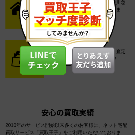
送料無料でご自宅から発送！佐川急
便がご自宅まで引き取りに伺いま
す。
STEP3 ご入金
査定結果はメールでお知らせ。査定
結果がOKなら金額をお支払い！
安心の買取実績
2010年のサービス開始以来多くのお客様に、
ネット宅配
買取サービス「買取王子」をご利用いただいておりま