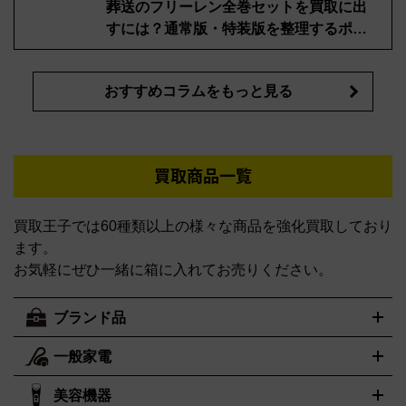
葬送のフリーレン全巻セットを買取に出
すには？通常版・特装版を整理するポイ
ント
おすすめコラムをもっと見る
買取商品一覧
買取王子では60種類以上の様々な商品を強化買取しており
ます。
お気軽にぜひ一緒に箱に入れてお売りください。
ブランド品
一般家電
ルイ・ヴィトン
エルメス
LOUIS VUITTON
HERMES
シャネル
グッチ
コーチ
CHANEL
GUCCI
COACH
美容機器
掃除機
アイロン
ミシン
電話機・FAX
電池・充電池