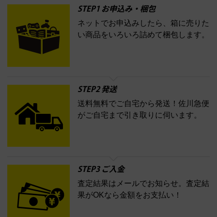
ウ
KANEBO
STEP1 お申込み・梱包
ネットでお申込みしたら、箱に売りた
コスメ・香水買取の
い商品をいろいろ詰めて梱包します。
詳細はこちら
STEP2 発送
送料無料でご自宅から発送！佐川急便
がご自宅まで引き取りに伺います。
STEP3 ご入金
査定結果はメールでお知らせ。査定結
果がOKなら金額をお支払い！