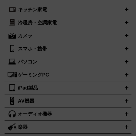
プラダ
フェリージ
ゴヤール
PRADA
Felisi
GOYARD
キッチン家電
ポーター
美顔器
脱毛器
家電買取の詳細はこちら
ヘアドライヤー
トゥミ
トリー バーチ
ヘアアイロン
EMS
フェイ
PORTER
TUMI
TORY BURCH
スケア
ボディケア
マッサージ機
電気シェーバー
電動歯ブ
ロレックス
オメガ
ROLEX
OMEGA
冷暖房・空調家電
オーブンレンジ・電子レンジ
炊飯器・精米機
ホットプレー
ラシ
アンテプリマ
バレンシアガ
ANTEPRIMA
BALENCIAGA
ト・たこ焼き器
ホームベーカリー
電気圧力鍋
ミキサー・カ
カメラ
ボッテガ・ヴェネタ
バーバリー
ストーブ
ファンヒーター
電気ヒーター
ふとん乾燥機
加湿
ッター
調理家電
美容機器の詳細はこちら
ワインセラー
Bottega Veneta
BURBERRY
器、除湿器
空気清浄器
扇風機
サーキュレーター
ブルガリ
カルティエ
BVLGARI
Cartier
スマホ・携帯
ニコン
Canon
ソニー
富士フイルム
オリンパス
パナソニ
キッチン家電買取の
ドルチェ＆ガッバーナ
フェンディ
Dolce&Gabbana
FENDI
ック
一眼レフカメラ
家電買取の詳細はこちら
コンパクトデジカメ（コンデジ）
ミラ
詳細はこちら
パソコン
ロエベ
ティファニー
Loewe
Tiffany&Co.
iPhone
Xperia
Android
携帯電話
ポータブル充電器
スマー
ーレス一眼
一眼レフ レンズ各種
レンズフィルター
一脚・三
トフォンアクセサリー
脚
ゲーミングPC
ノートパソコン
ブランド品買取の詳細はこちら
デスクトップパソコン
Mac
パソコンパー
ツ
PCモニター
スマホ・携帯買取の詳細はこちら
パソコン周辺機器
電子ブックリーダー
プリ
カメラ買取の詳細はこちら
iPad製品
デスクトップ
ノートパソコン
PCパーツ
周辺機器
ンター
AV機器
iPad
iPad Pro
ゲーミングPC買取の詳細はこちら
iPad Air
iPad mini
パソコン買取の詳細はこちら
オーディオ機器
ブルーレイ・DVDレコーダー
iPad製品買取の詳細はこちら
音楽プレイヤー
プロジェクタ
ー
ラジカセ
ラジオ
ミニコンポ・システムコンポ
ビデオデ
楽器
スピーカー
プリメインアンプ
レコードプレーヤー・ターンテ
ッキ
カラオケ機器
テレビ
ブルーレイ・DVDプレーヤー
マ
ーブル
CDプレイヤー
イヤホン
真空管アンプ
オープンリー
イク
リモコン
ICレコーダー
記録メディア
映像用ケーブル