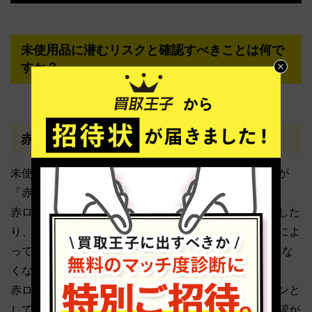
未使用品に潜むリスクと確認すべきことは何で
すか？
赤ロムのリスクと確認方法
未使用品を購入する際に最も注意すべきリスクの一つが
「赤ロム」です。
赤ロムとは、前の所有者が端末代金の分割払いを滞納した
り、盗難品として報告されたりした場合に、キャリアによ
って通信機能が制限され、Wi-Fi以外の通信が一切できな
くなる状態の端末を指します。
赤ロムの端末は、見た目は新品同様でもスマートフォンと
して利用価値が著しく低下するため、購入前に必ず確認が