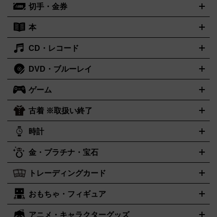
切手・金券
ギター
ベース
アコギ
バイオリン
サックス
フルート
キ
ルデッキ
ヘッドホン
チューナー
AVアンプ
MDプレーヤ
ーボード
アンプ
エフェクター
ー
イコライザー
DATデッキ
ホームシアター・サラウンドセ
本
切手シート
クオカード
テレホンカード
ANA（全日空）株主
ット
ウーファー
AV機器買取の詳細はこちら
ワイヤレス・ポータブルスピーカー
スマー
優待券
JCBギフトカード
楽器買取の詳細はこちら
はがき・年賀状
トスピーカー
交換針・カートリッジ
音響用ケーブル
記録媒
CD・レコード
漫画・コミック
小説
ビジネス書
医学書・教育書
哲学・人
体
文書
趣味・暮らし本
切手・金券買取の詳細はこちら
写真集・絵本
DVD・ブルーレイ
J-POP
アニメ・ゲーム
サウンドトラック
ロック
ハードロ
オーディオ買取の詳細はこちら
ック・ヘヴィーメタル
本買取の詳細はこちら
ジャズ
クラシック
ソウル・R＆B
歌
ゲーム
映画
ドラマ
アニメ
ミュージックビデオ
アイドル
スポー
謡曲・演歌
洋楽
K-POP
ブルース・カントリー
ヒップホッ
ツ
お笑い
ドキュメンタリー
舞台・ステージ
プ
ダンス・エレクトロニカ
フュージョン
ワールド
ヒーリ
古着 ※取扱い終了
ニンテンドー Switch2
ニンテンドー Switch
ング・ニューエイジ
キッズ・ファミリー
日本の伝統芸能・芸
スイッチ2
スイッチ
ニンテンドー 3DS
DVD買取の詳細はこちら
ニンテンドー DS
PS5
PS4
能
カラオケ
スポーツ・カルチャー
プレステ5
時計
PS3
PS Vita
PSP
PS4 pro
PS2
プ
プレステ4
プレステ3
古着買取の詳細はこちら
レイステーション
PS VR
ゲームボーイ
ゲームボーイアドバ
CD・レコード買取の詳細はこちら
金・プラチナ・宝石
ンス
ロレックス
Wii
Wii U
ゲームキューブ
オメガ
XBOX One
タグホイヤー
XBOX One
ROLEX
OMEGA
TAG Heuer
X
XBOX One S
XBOX 360
ファミコン
スーパーファミコ
カシオ
セイコー
G-SHOCK
SEIKO
CASIO
Gショック
トレーディングカード
ゴールド
インゴット
コイン・金貨
メダル・記念品
ジュエ
ン
ニンテンドー64
セガサターン
ドリームキャスト
PCエ
パネライ
カルティエ
スウォッチ
Panerai
Cartier
Swatch
リー・宝石
シルバーアクセサリー
銀食器・カトラリー
ンジン
ネオジオ
メガドライブ
PCゲーム
ゲームパッド
おもちゃ・フィギュア
センチュリー
ポケモンカード
遊戯王
タイメックス
ワンピースカード
デュエルマスター
CENTURY
TIMEX
メモリーカード
アーケードスティック
レーシングコントロー
ズ
ホロライブ オフィシャルカードゲーム
金・プラチナ買取の詳細はこちら
サプライ品
未開封
ラー
ヘッドセット
amiibo
ニンテンドークラシックミニファ
シチズン
プレゲ
ブルガリ
CITIZEN
Breguet
BVLGARI
アニメ・キャラクターグッズ