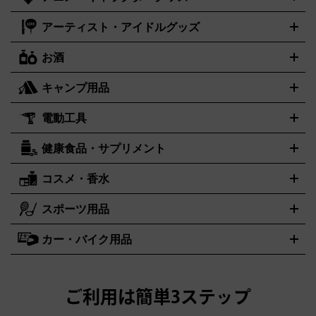
フィギュア
プラモデル
ミニカー
レトロトイ
エアガン・モ
ボックス
未開封パック
その他カードゲーム
その他コレクシ
ミコン
ニンテンドークラシックミニスーパーファミコン
メガ
ダニエル・ウェリントン
ディーゼル
Daniel Wellington
Diesel
デルガン
ドール
鉄道模型
ョンカード
ドライブミニ
レトロフリーク
レトロゲーム互換機
アーティスト・アイドルグッズ
アルマーニ
フェンディ
VTuberグッズ
缶バッジ
アクリルグッズ
ラバスト
タペスト
ARMANI
FENDI
リー
抱き枕カバー
おもちゃ買取の詳細はこちら
一番くじ
ぬいぐるみ
トレーディングカード買取の詳細はこちら
フランクミュラー
グッチ
ゲーム買取の詳細はこちら
FRANCK MULLER
GUCCI
お酒
ライブDVD・Blu-ray
映像ソフト
アイドルCD
写真集
ペン
ハミルトン
ハリー･ウィンストン
Hamilton
Harry Winston
ライト
タオル
アニメ・キャラクターグッズ
Tシャツ
パーカー
はっぴ
生写真
ジャー
キャンプ用品
エルメス
ルミノックス
HERMES
LUMINOX
ウイスキー
ワイン
ブランデー
日本酒・焼酎
各種アルコー
ジ
アクリルキーホルダー
買取の詳細はこちら
トートバッグ
リュック
缶バッ
ル
ジ
ベースボールシャツ
うちわ
電動工具
テント・タープ
時計買取の詳細はこちら
寝袋・キャンプ寝具
ザック・リュック
発電
機
ナイフ
バーナー・バーベキューコンロ
お酒買取の詳細はこちら
ランタン・ライ
アーティスト・アイドルグッズ
健康食品・サプリメント
穴あけ・締付工具
切断工具
研磨工具
電動工具・充電工具
ト
クッカー・調理器具
キャンプテーブル・椅子
登山靴・ト
買取の詳細はこちら
レッキングシューズ
アウトドア用品
ハンディGPS、レインウエアなど
コスメ・香水
サントリー
アサヒ
MLM
サントリーウエルネス
カルピス
電動工具買取の詳細はこちら
スポーツ用品
SK-II
健康食品・サプリメント
シャネル
ドゥ・ラ・メール
キャンプ用品買取の詳細はこちら
エスケーツー
CHANEL
資生堂
買取の詳細はこちら
ポーラ
アディクション
DE LA MER
SHISEIDO
POLA
カー・バイク用品
ゴルフクラブ・ゴルフ用品
ドライバー
アイアンセット
フェ
アユーラ
アールエムケー
アルビオ
ADDICTION
AYURA
RMK
アウェイウッド
ウェッジ
パター
ユーティリティ
テニスラ
ン
アンプリチュード
イヴ・サンローラン
ALBION
Amplitude
タイヤ
ブレーキパーツ
カーナビ
クラッチ
ドライブレコー
ケット
バドミントンラケット
イプサ
エスティローダー
YVES SAINT LAURENT
IPSA
ダー
カーオーディオ
エスト
エレガンス
エリクシー
ESTEE LAUDER
est
Elégance
ご利用は簡単3ステップ
ル
オッペン化粧品
オバジ
花王
カネボ
ELIXIR
Obagi
Kao