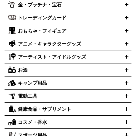
レイステーション
PS VR
ゲームボーイ
ゲームボーイアドバ
CD・レコード買取の詳細はこちら
金・プラチナ・宝石
ンス
ロレックス
Wii
Wii U
ゲームキューブ
オメガ
XBOX One
タグホイヤー
XBOX One
ROLEX
OMEGA
TAG Heuer
X
XBOX One S
XBOX 360
ファミコン
スーパーファミコ
カシオ
セイコー
G-SHOCK
SEIKO
CASIO
Gショック
トレーディングカード
ゴールド
インゴット
コイン・金貨
メダル・記念品
ジュエ
ン
ニンテンドー64
セガサターン
ドリームキャスト
PCエ
パネライ
カルティエ
スウォッチ
Panerai
Cartier
Swatch
リー・宝石
シルバーアクセサリー
銀食器・カトラリー
ンジン
ネオジオ
メガドライブ
PCゲーム
ゲームパッド
おもちゃ・フィギュア
センチュリー
ポケモンカード
遊戯王
タイメックス
ワンピースカード
デュエルマスター
CENTURY
TIMEX
メモリーカード
アーケードスティック
レーシングコントロー
ズ
ホロライブ オフィシャルカードゲーム
金・プラチナ買取の詳細はこちら
サプライ品
未開封
ラー
ヘッドセット
amiibo
ニンテンドークラシックミニファ
シチズン
プレゲ
ブルガリ
CITIZEN
Breguet
BVLGARI
アニメ・キャラクターグッズ
フィギュア
プラモデル
ミニカー
レトロトイ
エアガン・モ
ボックス
未開封パック
その他カードゲーム
その他コレクシ
ミコン
ニンテンドークラシックミニスーパーファミコン
メガ
ダニエル・ウェリントン
ディーゼル
Daniel Wellington
Diesel
デルガン
ドール
鉄道模型
ョンカード
ドライブミニ
レトロフリーク
レトロゲーム互換機
アーティスト・アイドルグッズ
アルマーニ
フェンディ
VTuberグッズ
缶バッジ
アクリルグッズ
ラバスト
タペスト
ARMANI
FENDI
リー
抱き枕カバー
おもちゃ買取の詳細はこちら
一番くじ
ぬいぐるみ
トレーディングカード買取の詳細はこちら
フランクミュラー
グッチ
ゲーム買取の詳細はこちら
FRANCK MULLER
GUCCI
お酒
ライブDVD・Blu-ray
映像ソフト
アイドルCD
写真集
ペン
ハミルトン
ハリー･ウィンストン
Hamilton
Harry Winston
ライト
タオル
アニメ・キャラクターグッズ
Tシャツ
パーカー
はっぴ
生写真
ジャー
キャンプ用品
エルメス
ルミノックス
HERMES
LUMINOX
ウイスキー
ワイン
ブランデー
日本酒・焼酎
各種アルコー
ジ
アクリルキーホルダー
買取の詳細はこちら
トートバッグ
リュック
缶バッ
ル
ジ
ベースボールシャツ
うちわ
電動工具
テント・タープ
時計買取の詳細はこちら
寝袋・キャンプ寝具
ザック・リュック
発電
機
ナイフ
バーナー・バーベキューコンロ
お酒買取の詳細はこちら
ランタン・ライ
アーティスト・アイドルグッズ
健康食品・サプリメント
穴あけ・締付工具
切断工具
研磨工具
電動工具・充電工具
ト
クッカー・調理器具
キャンプテーブル・椅子
登山靴・ト
買取の詳細はこちら
レッキングシューズ
アウトドア用品
ハンディGPS、レインウエアなど
コスメ・香水
サントリー
アサヒ
MLM
サントリーウエルネス
カルピス
電動工具買取の詳細はこちら
スポーツ用品