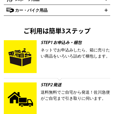
SK-II
健康食品・サプリメント
シャネル
ドゥ・ラ・メール
キャンプ用品買取の詳細はこちら
エスケーツー
CHANEL
資生堂
買取の詳細はこちら
ポーラ
アディクション
DE LA MER
SHISEIDO
POLA
カー・バイク用品
ゴルフクラブ・ゴルフ用品
ドライバー
アイアンセット
フェ
アユーラ
アールエムケー
アルビオ
ADDICTION
AYURA
RMK
アウェイウッド
ウェッジ
パター
ユーティリティ
テニスラ
ン
アンプリチュード
イヴ・サンローラン
ALBION
Amplitude
タイヤ
ブレーキパーツ
カーナビ
クラッチ
ドライブレコー
ケット
バドミントンラケット
イプサ
エスティローダー
YVES SAINT LAURENT
IPSA
ダー
カーオーディオ
エスト
エレガンス
エリクシー
ESTEE LAUDER
est
Elégance
ご利用は簡単3ステップ
ル
オッペン化粧品
オバジ
花王
カネボ
ELIXIR
Obagi
Kao
ウ
KANEBO
STEP1 お申込み・梱包
ネットでお申込みしたら、箱に売りた
コスメ・香水買取の
い商品をいろいろ詰めて梱包します。
詳細はこちら
STEP2 発送
送料無料でご自宅から発送！佐川急便
がご自宅まで引き取りに伺います。