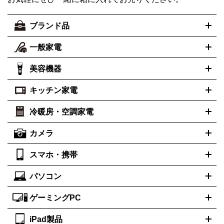
ブランド品
一般家電
ルイ・ヴィトン
エルメス
LOUIS VUITTON
HERMES
シャネル
グッチ
コーチ
CHANEL
GUCCI
COACH
美容機器
掃除機
アイロン
ミシン
電話機・FAX
電池・充電池
プラダ
フェリージ
ゴヤール
PRADA
Felisi
GOYARD
キッチン家電
ポーター
美顔器
脱毛器
家電買取の詳細はこちら
ヘアドライヤー
トゥミ
トリー バーチ
ヘアアイロン
EMS
フェイ
PORTER
TUMI
TORY BURCH
スケア
ボディケア
マッサージ機
電気シェーバー
電動歯ブ
ロレックス
オメガ
ROLEX
OMEGA
冷暖房・空調家電
オーブンレンジ・電子レンジ
炊飯器・精米機
ホットプレー
ラシ
アンテプリマ
バレンシアガ
ANTEPRIMA
BALENCIAGA
ト・たこ焼き器
ホームベーカリー
電気圧力鍋
ミキサー・カ
カメラ
ボッテガ・ヴェネタ
バーバリー
ストーブ
ファンヒーター
電気ヒーター
ふとん乾燥機
加湿
ッター
調理家電
美容機器の詳細はこちら
ワインセラー
Bottega Veneta
BURBERRY
器、除湿器
空気清浄器
扇風機
サーキュレーター
ブルガリ
カルティエ
BVLGARI
Cartier
スマホ・携帯
ニコン
Canon
ソニー
富士フイルム
オリンパス
パナソニ
キッチン家電買取の
ドルチェ＆ガッバーナ
フェンディ
Dolce&Gabbana
FENDI
ック
一眼レフカメラ
家電買取の詳細はこちら
コンパクトデジカメ（コンデジ）
ミラ
詳細はこちら
パソコン
ロエベ
ティファニー
Loewe
Tiffany&Co.
iPhone
Xperia
Android
携帯電話
ポータブル充電器
スマー
ーレス一眼
一眼レフ レンズ各種
レンズフィルター
一脚・三
トフォンアクセサリー
脚
ゲーミングPC
ノートパソコン
ブランド品買取の詳細はこちら
デスクトップパソコン
Mac
パソコンパー
ツ
PCモニター
スマホ・携帯買取の詳細はこちら
パソコン周辺機器
電子ブックリーダー
プリ
カメラ買取の詳細はこちら
iPad製品
デスクトップ
ノートパソコン
PCパーツ
周辺機器
ンター