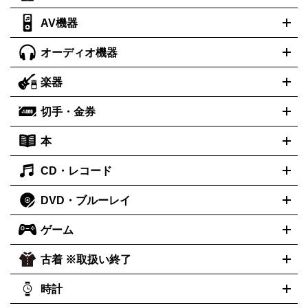
AV機器
iPad
iPad Pro
ゲーミングPC買取の詳細はこちら
iPad Air
iPad mini
パソコン買取の詳細はこちら
オーディオ機器
ブルーレイ・DVDレコーダー
iPad製品買取の詳細はこちら
音楽プレイヤー
プロジェクタ
ー
ラジカセ
ラジオ
ミニコンポ・システムコンポ
ビデオデ
楽器
スピーカー
プリメインアンプ
レコードプレーヤー・ターンテ
ッキ
カラオケ機器
テレビ
ブルーレイ・DVDプレーヤー
マ
ーブル
CDプレイヤー
イヤホン
真空管アンプ
オープンリー
イク
リモコン
ICレコーダー
記録メディア
映像用ケーブル
切手・金券
ギター
ベース
アコギ
バイオリン
サックス
フルート
キ
ルデッキ
ヘッドホン
チューナー
AVアンプ
MDプレーヤ
ーボード
アンプ
エフェクター
ー
イコライザー
DATデッキ
ホームシアター・サラウンドセ
本
切手シート
クオカード
テレホンカード
ANA（全日空）株主
ット
ウーファー
AV機器買取の詳細はこちら
ワイヤレス・ポータブルスピーカー
スマー
優待券
JCBギフトカード
楽器買取の詳細はこちら
はがき・年賀状
トスピーカー
交換針・カートリッジ
音響用ケーブル
記録媒
CD・レコード
漫画・コミック
小説
ビジネス書
医学書・教育書
哲学・人
体
文書
趣味・暮らし本
切手・金券買取の詳細はこちら
写真集・絵本
DVD・ブルーレイ
J-POP
アニメ・ゲーム
サウンドトラック
ロック
ハードロ
オーディオ買取の詳細はこちら
ック・ヘヴィーメタル
本買取の詳細はこちら
ジャズ
クラシック
ソウル・R＆B
歌
ゲーム
映画
ドラマ
アニメ
ミュージックビデオ
アイドル
スポー
謡曲・演歌
洋楽
K-POP
ブルース・カントリー
ヒップホッ
ツ
お笑い
ドキュメンタリー
舞台・ステージ
プ
ダンス・エレクトロニカ
フュージョン
ワールド
ヒーリ
古着 ※取扱い終了
ニンテンドー Switch2
ニンテンドー Switch
ング・ニューエイジ
キッズ・ファミリー
日本の伝統芸能・芸
スイッチ2
スイッチ
ニンテンドー 3DS
DVD買取の詳細はこちら
ニンテンドー DS
PS5
PS4
能
カラオケ
スポーツ・カルチャー
プレステ5
時計
PS3
PS Vita
PSP
PS4 pro
PS2
プ
プレステ4
プレステ3
古着買取の詳細はこちら