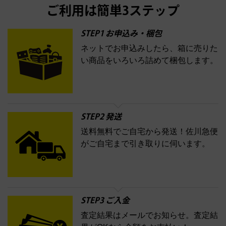
ダー
カーオーディオ
エスト
エレガンス
エリクシー
ESTEE LAUDER
est
Elégance
ご利用は簡単3ステップ
ル
オッペン化粧品
オバジ
花王
カネボ
ELIXIR
Obagi
Kao
ウ
KANEBO
STEP1 お申込み・梱包
ネットでお申込みしたら、箱に売りた
コスメ・香水買取の
い商品をいろいろ詰めて梱包します。
詳細はこちら
STEP2 発送
送料無料でご自宅から発送！佐川急便
がご自宅まで引き取りに伺います。
STEP3 ご入金
査定結果はメールでお知らせ。査定結