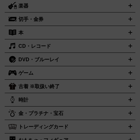
ー
ラジカセ
ラジオ
ミニコンポ・システムコンポ
ビデオデ
楽器
スピーカー
プリメインアンプ
レコードプレーヤー・ターンテ
ッキ
カラオケ機器
テレビ
ブルーレイ・DVDプレーヤー
マ
ーブル
CDプレイヤー
イヤホン
真空管アンプ
オープンリー
イク
リモコン
ICレコーダー
記録メディア
映像用ケーブル
切手・金券
ギター
ベース
アコギ
バイオリン
サックス
フルート
キ
ルデッキ
ヘッドホン
チューナー
AVアンプ
MDプレーヤ
ーボード
アンプ
エフェクター
ー
イコライザー
DATデッキ
ホームシアター・サラウンドセ
本
切手シート
クオカード
テレホンカード
ANA（全日空）株主
ット
ウーファー
AV機器買取の詳細はこちら
ワイヤレス・ポータブルスピーカー
スマー
優待券
JCBギフトカード
楽器買取の詳細はこちら
はがき・年賀状
トスピーカー
交換針・カートリッジ
音響用ケーブル
記録媒
CD・レコード
漫画・コミック
小説
ビジネス書
医学書・教育書
哲学・人
体
文書
趣味・暮らし本
切手・金券買取の詳細はこちら
写真集・絵本
DVD・ブルーレイ
J-POP
アニメ・ゲーム
サウンドトラック
ロック
ハードロ
オーディオ買取の詳細はこちら
ック・ヘヴィーメタル
本買取の詳細はこちら
ジャズ
クラシック
ソウル・R＆B
歌
ゲーム
映画
ドラマ
アニメ
ミュージックビデオ
アイドル
スポー
謡曲・演歌
洋楽
K-POP
ブルース・カントリー
ヒップホッ
ツ
お笑い
ドキュメンタリー
舞台・ステージ
プ
ダンス・エレクトロニカ
フュージョン
ワールド
ヒーリ
古着 ※取扱い終了
ニンテンドー Switch2
ニンテンドー Switch
ング・ニューエイジ
キッズ・ファミリー
日本の伝統芸能・芸
スイッチ2
スイッチ
ニンテンドー 3DS
DVD買取の詳細はこちら
ニンテンドー DS
PS5
PS4
能
カラオケ
スポーツ・カルチャー
プレステ5
時計
PS3
PS Vita
PSP
PS4 pro
PS2
プ
プレステ4
プレステ3
古着買取の詳細はこちら
レイステーション
PS VR
ゲームボーイ
ゲームボーイアドバ
CD・レコード買取の詳細はこちら
金・プラチナ・宝石
ンス
ロレックス
Wii
Wii U
ゲームキューブ
オメガ
XBOX One
タグホイヤー
XBOX One
ROLEX
OMEGA
TAG Heuer
X
XBOX One S
XBOX 360
ファミコン
スーパーファミコ
カシオ
セイコー
G-SHOCK
SEIKO
CASIO
Gショック
トレーディングカード
ゴールド
インゴット
コイン・金貨
メダル・記念品
ジュエ
ン
ニンテンドー64
セガサターン
ドリームキャスト
PCエ
パネライ
カルティエ
スウォッチ
Panerai
Cartier
Swatch
リー・宝石
シルバーアクセサリー
銀食器・カトラリー
ンジン
ネオジオ
メガドライブ
PCゲーム
ゲームパッド