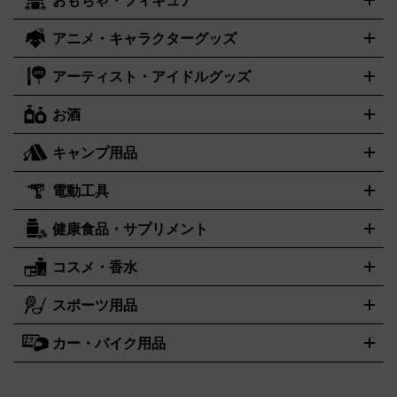
おもちゃ・フィギュア
センチュリー
ポケモンカード
遊戯王
タイメックス
ワンピースカード
デュエルマスター
CENTURY
TIMEX
メモリーカード
アーケードスティック
レーシングコントロー
ズ
ホロライブ オフィシャルカードゲーム
金・プラチナ買取の詳細はこちら
サプライ品
未開封
ラー
ヘッドセット
amiibo
ニンテンドークラシックミニファ
シチズン
プレゲ
ブルガリ
CITIZEN
Breguet
BVLGARI
アニメ・キャラクターグッズ
フィギュア
プラモデル
ミニカー
レトロトイ
エアガン・モ
ボックス
未開封パック
その他カードゲーム
その他コレクシ
ミコン
ニンテンドークラシックミニスーパーファミコン
メガ
ダニエル・ウェリントン
ディーゼル
Daniel Wellington
Diesel
デルガン
ドール
鉄道模型
ョンカード
ドライブミニ
レトロフリーク
レトロゲーム互換機
アーティスト・アイドルグッズ
アルマーニ
フェンディ
VTuberグッズ
缶バッジ
アクリルグッズ
ラバスト
タペスト
ARMANI
FENDI
リー
抱き枕カバー
おもちゃ買取の詳細はこちら
一番くじ
ぬいぐるみ
トレーディングカード買取の詳細はこちら
フランクミュラー
グッチ
ゲーム買取の詳細はこちら
FRANCK MULLER
GUCCI
お酒
ライブDVD・Blu-ray
映像ソフト
アイドルCD
写真集
ペン
ハミルトン
ハリー･ウィンストン
Hamilton
Harry Winston
ライト
タオル
アニメ・キャラクターグッズ
Tシャツ
パーカー
はっぴ
生写真
ジャー
キャンプ用品
エルメス
ルミノックス
HERMES
LUMINOX
ウイスキー
ワイン
ブランデー
日本酒・焼酎
各種アルコー
ジ
アクリルキーホルダー
買取の詳細はこちら
トートバッグ
リュック
缶バッ
ル
ジ
ベースボールシャツ
うちわ
電動工具
テント・タープ
時計買取の詳細はこちら
寝袋・キャンプ寝具
ザック・リュック
発電
機
ナイフ
バーナー・バーベキューコンロ
お酒買取の詳細はこちら
ランタン・ライ
アーティスト・アイドルグッズ
健康食品・サプリメント
穴あけ・締付工具
切断工具
研磨工具
電動工具・充電工具
ト
クッカー・調理器具
キャンプテーブル・椅子
登山靴・ト
買取の詳細はこちら
レッキングシューズ
アウトドア用品
ハンディGPS、レインウエアなど
コスメ・香水
サントリー
アサヒ
MLM
サントリーウエルネス
カルピス
電動工具買取の詳細はこちら
スポーツ用品
SK-II
健康食品・サプリメント
シャネル
ドゥ・ラ・メール
キャンプ用品買取の詳細はこちら
エスケーツー
CHANEL
資生堂
買取の詳細はこちら
ポーラ
アディクション
DE LA MER
SHISEIDO
POLA
カー・バイク用品
ゴルフクラブ・ゴルフ用品
ドライバー
アイアンセット
フェ
アユーラ
アールエムケー
アルビオ
ADDICTION
AYURA
RMK
アウェイウッド
ウェッジ
パター
ユーティリティ
テニスラ
ン
アンプリチュード
イヴ・サンローラン
ALBION
Amplitude
タイヤ
ブレーキパーツ
カーナビ
クラッチ
ドライブレコー
ケット
バドミントンラケット
イプサ
エスティローダー
YVES SAINT LAURENT
IPSA