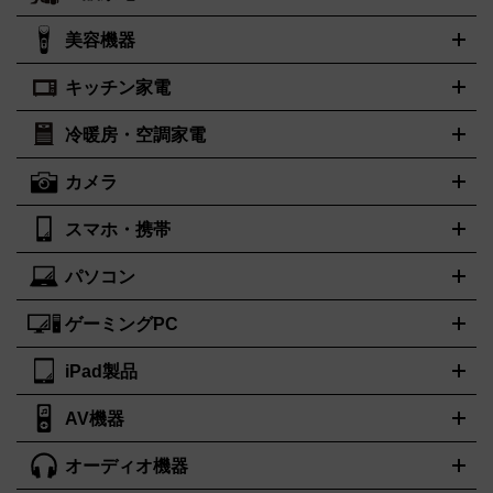
ルイ・ヴィトン
エルメス
LOUIS VUITTON
HERMES
シャネル
グッチ
コーチ
CHANEL
GUCCI
COACH
美容機器
掃除機
アイロン
ミシン
電話機・FAX
電池・充電池
プラダ
フェリージ
ゴヤール
PRADA
Felisi
GOYARD
キッチン家電
ポーター
美顔器
脱毛器
家電買取の詳細はこちら
ヘアドライヤー
トゥミ
トリー バーチ
ヘアアイロン
EMS
フェイ
PORTER
TUMI
TORY BURCH
スケア
ボディケア
マッサージ機
電気シェーバー
電動歯ブ
ロレックス
オメガ
ROLEX
OMEGA
冷暖房・空調家電
オーブンレンジ・電子レンジ
炊飯器・精米機
ホットプレー
ラシ
アンテプリマ
バレンシアガ
ANTEPRIMA
BALENCIAGA
ト・たこ焼き器
ホームベーカリー
電気圧力鍋
ミキサー・カ
カメラ
ボッテガ・ヴェネタ
バーバリー
ストーブ
ファンヒーター
電気ヒーター
ふとん乾燥機
加湿
ッター
調理家電
美容機器の詳細はこちら
ワインセラー
Bottega Veneta
BURBERRY
器、除湿器
空気清浄器
扇風機
サーキュレーター
ブルガリ
カルティエ
BVLGARI
Cartier
スマホ・携帯
ニコン
Canon
ソニー
富士フイルム
オリンパス
パナソニ
キッチン家電買取の
ドルチェ＆ガッバーナ
フェンディ
Dolce&Gabbana
FENDI
ック
一眼レフカメラ
家電買取の詳細はこちら
コンパクトデジカメ（コンデジ）
ミラ
詳細はこちら
パソコン
ロエベ
ティファニー
Loewe
Tiffany&Co.
iPhone
Xperia
Android
携帯電話
ポータブル充電器
スマー
ーレス一眼
一眼レフ レンズ各種
レンズフィルター
一脚・三
トフォンアクセサリー
脚
ゲーミングPC
ノートパソコン
ブランド品買取の詳細はこちら
デスクトップパソコン
Mac
パソコンパー
ツ
PCモニター
スマホ・携帯買取の詳細はこちら
パソコン周辺機器
電子ブックリーダー
プリ
カメラ買取の詳細はこちら
iPad製品
デスクトップ
ノートパソコン
PCパーツ
周辺機器
ンター
AV機器
iPad
iPad Pro
ゲーミングPC買取の詳細はこちら
iPad Air
iPad mini
パソコン買取の詳細はこちら
オーディオ機器
ブルーレイ・DVDレコーダー
iPad製品買取の詳細はこちら
音楽プレイヤー
プロジェクタ