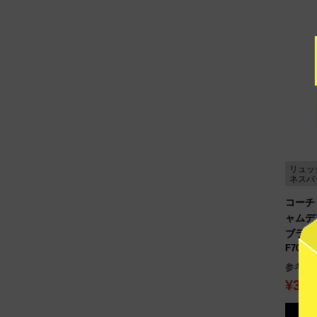
リュッ
ネスバ
コーチ 
ャムデ
ブラウ
F70922
参考買
¥3,6