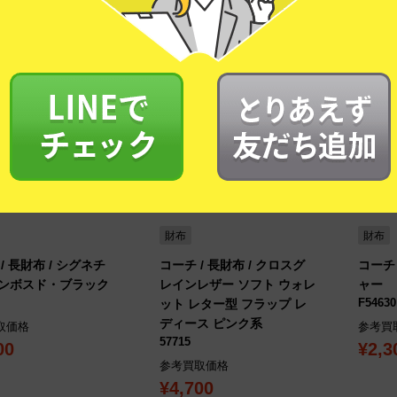
UP
PICK UP
財布
財布
/ 長財布 / シグネチ
コーチ / 長財布 / クロスグ
コーチ 
ンボスド・ブラック
レインレザー ソフト ウォレ
ャー
F54630
ット レター型 フラップ レ
ディース ピンク系
取価格
参考買
57715
00
¥2,3
参考買取価格
¥4,700