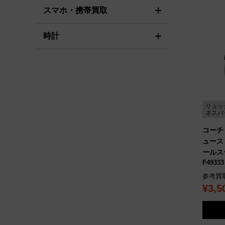
スマホ・携帯買取
時計
リュッ
ネスバ
コーチ 
ュース
ールス
F49333
参考買
¥3,5