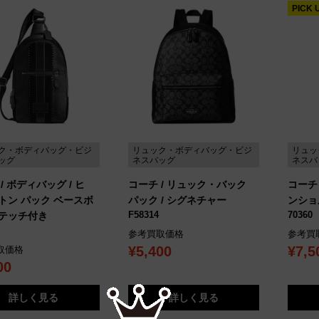
PICK 
ク・ボディバッグ・ビジ
リュック・ボディバッグ・ビジ
リュッ
ッグ
ネスバッグ
ネスバ
/ ボディバッグ / ヒ
コーチ / リュック・バック
コーチ 
トン パック ベースボ
パック / シグネチャー
ンショ
F58314
70360
テッチ付き
参考買取価格
参考買
¥5,400
¥7,5
取価格
00
詳しく見る
詳しく見る