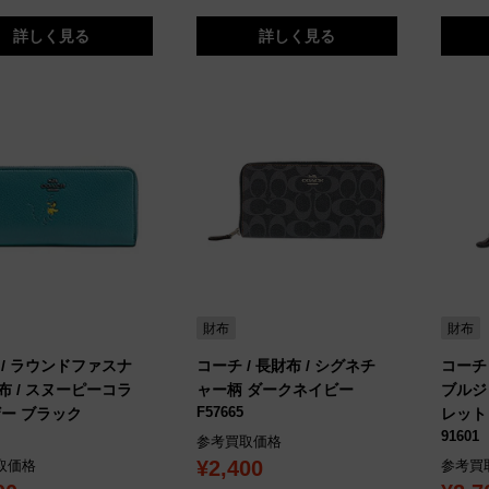
詳しく見る
詳しく見る
財布
財布
 / ラウンドファスナ
コーチ / 長財布 / シグネチ
コーチ 
布 / スヌーピーコラ
ャー柄 ダークネイビー
ブルジ
F57665
ザー ブラック
レット
91601
参考買取価格
¥2,400
取価格
参考買