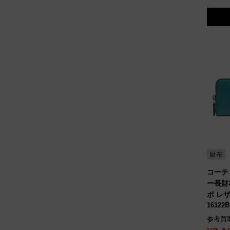
財布
コーチ
ー長財
ボ レ
16122B
参考買