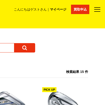
こんにちはゲストさん｜
マイページ
買取申込
法人買取
コラム
マイページ
採用情報
通販サイト
検索結果
15 件
PICK UP