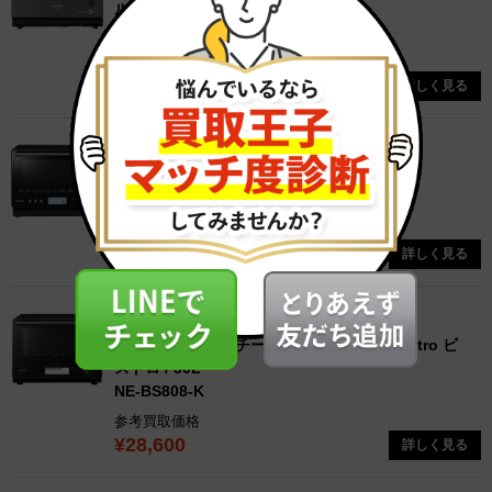
ルシオ / 30L
AX-RA20-H
参考買取価格
¥39,100
詳しく見る
スチームオーブンレンジ
シャープ / 過熱水蒸気オーブンレンジ / 26L
RE-WF262-B
参考買取価格
¥18,100
詳しく見る
スチームオーブンレンジ
PICK UP
パナソニック / スチームオーブンレンジ Bistro ビ
ストロ / 30L
NE-BS808-K
参考買取価格
¥28,600
詳しく見る