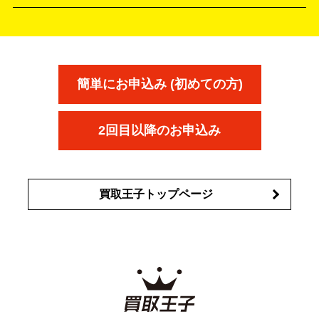
アウェイウッド
ウェッジ
パター
ユーティリティ
テニス
オン
アンプリチュード
イヴ・サンローラ
ALBION
Amplitude
タイヤ
ブレーキパーツ
カーナビ
クラッチ
ドライブレコ
ラケット
バドミントンラケット
ン
イプサ
エスティローダー
YVES SAINT LAURENT
IPSA
ーダー
カーオーディオ
エスト
エレガンス
エリクシ
ESTEE LAUDER
est
Elégance
ール
オッペン化粧品
オバジ
花王
カネ
ELIXIR
Obagi
Kao
ボウ
KANEBO
簡単にお申込み (初めての方)
コスメ・香水買取の
詳細はこちら
2回目以降のお申込み
買取王子トップページ