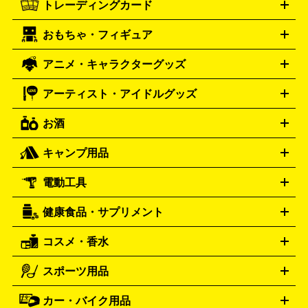
TAG Heuer
SEIKO
CASIO
トレーディングカード
ゴールド
インゴット
コイン・金貨
メダル・記念品
ジュ
ミコン
ニンテンドー64
セガサターン
ドリームキャスト
G-SHOCK
パネライ
カルティエ
Gショック
Panerai
Cartier
エリー・宝石
シルバーアクセサリー
銀食器・カトラリー
PCエンジン
ネオジオ
メガドライブ
PCゲーム
ゲームパッ
おもちゃ・フィギュア
スウォッチ
ポケモンカード
遊戯王
センチュリー
ワンピースカード
デュエルマスター
Swatch
CENTURY
ド
メモリーカード
アーケードスティック
レーシングコント
ズ
ホロライブ オフィシャルカードゲーム
サプライ品
未開
ローラー
ヘッドセット
amiibo
ニンテンドークラシックミニ
タイメックス
シチズン
プレゲ
TIMEX
CITIZEN
Breguet
アニメ・キャラクターグッズ
フィギュア
プラモデル
ミニカー
レトロトイ
エアガン・
封ボックス
金・プラチナ買取の詳細はこちら
未開封パック
その他カードゲーム
その他コレク
ファミコン
ニンテンドークラシックミニスーパーファミコン
ブルガリ
ダニエル・ウェリントン
BVLGARI
Daniel Wellington
モデルガン
ドール
鉄道模型
ションカード
メガドライブミニ
レトロフリーク
レトロゲーム互換機
アーティスト・アイドルグッズ
ディーゼル
アルマーニ
フェンディ
VTuberグッズ
缶バッジ
アクリルグッズ
ラバスト
タペス
Diesel
ARMANI
FENDI
トリー
抱き枕カバー
おもちゃ買取の詳細はこちら
一番くじ
ぬいぐるみ
トレーディングカード買取の詳細はこちら
フランクミュラー
グッチ
ゲーム買取の詳細はこちら
FRANCK MULLER
GUCCI
お酒
ライブDVD・Blu-ray
映像ソフト
アイドルCD
写真集
ペン
ハミルトン
ハリー･ウィンストン
Hamilton
Harry Winston
ライト
タオル
アニメ・キャラクターグッズ
Tシャツ
パーカー
はっぴ
生写真
ジャー
キャンプ用品
エルメス
ルミノックス
HERMES
LUMINOX
ウイスキー
ワイン
ブランデー
日本酒・焼酎
各種アルコ
ジ
アクリルキーホルダー
買取の詳細はこちら
トートバッグ
リュック
缶バッ
ール
ジ
ベースボールシャツ
うちわ
電動工具
テント・タープ
時計買取の詳細はこちら
寝袋・キャンプ寝具
ザック・リュック
発電
機
ナイフ
バーナー・バーベキューコンロ
お酒買取の詳細はこちら
ランタン・ライ
アーティスト・アイドルグッズ
健康食品・サプリメント
穴あけ・締付工具
切断工具
研磨工具
電動工具・充電工具
ト
クッカー・調理器具
キャンプテーブル・椅子
登山靴・ト
買取の詳細はこちら
レッキングシューズ
アウトドア用品
コスメ・香水
サントリー
アサヒ
MLM
サントリーウエルネス
カルピス
ハンディGPS、レインウエアなど
電動工具買取の詳細はこちら
スポーツ用品
SK-II
健康食品・サプリメント
シャネル
ドゥ・ラ・メール
キャンプ用品買取の詳細はこちら
エスケーツー
CHANEL
資生堂
買取の詳細はこちら
ポーラ
アディクション
DE LA MER
SHISEIDO
POLA
カー・バイク用品
ゴルフクラブ・ゴルフ用品
ドライバー
アイアンセット
フェ
アユーラ
アールエムケー
アルビ
ADDICTION
AYURA
RMK