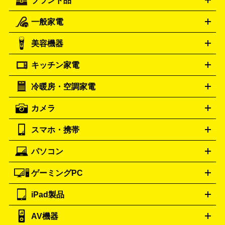
ブランド品
一般家電
ルイ・ヴィトン
エルメス
LOUIS VUITTON
HERMES
シャネル
グッチ
コーチ
CHANEL
GUCCI
COACH
美容機器
掃除機
アイロン
ミシン
電話機・FAX
電池・充電池
プラダ
フェリージ
ゴヤール
PRADA
Felisi
GOYARD
キッチン家電
ポーター
美顔器
脱毛器
家電買取の詳細はこちら
ヘアドライヤー
トゥミ
ヘアアイロン
EMS
フェ
PORTER
TUMI
イスケア
ボディケア
マッサージ機
電気シェーバー
電動
トリー バーチ
ロレックス
TORY BURCH
ROLEX
冷暖房・空調家電
オーブンレンジ・電子レンジ
炊飯器・精米機
ホットプレー
歯ブラシ
オメガ
アンテプリマ
OMEGA
ANTEPRIMA
ト・たこ焼き器
ホームベーカリー
電気圧力鍋
ミキサー・カ
カメラ
バレンシアガ
ストーブ
ファンヒーター
電気ヒーター
ふとん乾燥機
加
ッター
調理家電
BALENCIAGA
美容機器の詳細はこちら
ワインセラー
湿器、除湿器
空気清浄器
扇風機
サーキュレーター
ボッテガ・ヴェネタ
バーバリー
Bottega Veneta
BURBERRY
スマホ・携帯
ニコン
Canon
ソニー
富士フイルム
オリンパス
パナソニ
キッチン家電買取の
ブルガリ
カルティエ
BVLGARI
Cartier
ック
一眼レフカメラ
家電買取の詳細はこちら
コンパクトデジカメ（コンデジ）
ミラ
詳細はこちら
パソコン
ドルチェ＆ガッバーナ
フェンディ
Dolce&Gabbana
FENDI
iPhone
Xperia
Android
携帯電話
ポータブル充電器
スマ
ーレス一眼
一眼レフ レンズ各種
レンズフィルター
一脚・
ートフォンアクセサリー
三脚
ロエベ
ティファニー
Loewe
Tiffany&Co.
ゲーミングPC
ノートパソコン
デスクトップパソコン
Mac
パソコンパー
ツ
PCモニター
スマホ・携帯買取の詳細はこちら
パソコン周辺機器
電子ブックリーダー
プ
カメラ買取の詳細はこちら
ブランド品買取の詳細はこちら
iPad製品
デスクトップ
ノートパソコン
PCパーツ
周辺機器
リンター
AV機器
iPad
iPad Pro
ゲーミングPC買取の詳細はこちら
iPad Air
iPad mini
パソコン買取の詳細はこちら