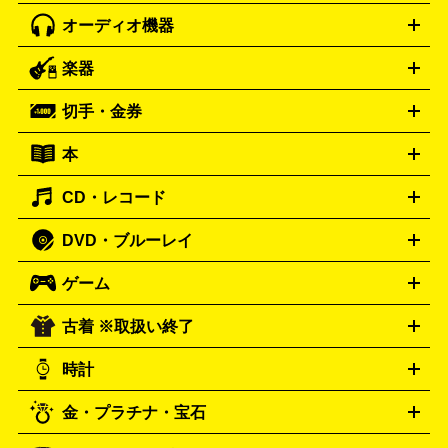
オーディオ機器
ブルーレイ・DVDレコーダー
iPad製品買取の詳細はこちら
音楽プレイヤー
プロジェクタ
ー
ラジカセ
ラジオ
ミニコンポ・システムコンポ
ビデオ
楽器
スピーカー
プリメインアンプ
レコードプレーヤー・ターンテ
デッキ
カラオケ機器
テレビ
ブルーレイ・DVDプレーヤ
ーブル
CDプレイヤー
イヤホン
真空管アンプ
オープンリ
ー
マイク
リモコン
ICレコーダー
記録メディア
映像用
切手・金券
ギター
ベース
アコギ
バイオリン
サックス
フルート
ールデッキ
ヘッドホン
チューナー
AVアンプ
MDプレーヤ
ケーブル
キーボード
アンプ
エフェクター
ー
イコライザー
DATデッキ
ホームシアター・サラウンドセ
本
切手シート
クオカード
テレホンカード
ANA（全日空）株
ット
ウーファー
AV機器買取の詳細はこちら
ワイヤレス・ポータブルスピーカー
スマー
主優待券
JCBギフトカード
楽器買取の詳細はこちら
はがき・年賀状
トスピーカー
交換針・カートリッジ
音響用ケーブル
記録媒
CD・レコード
漫画・コミック
小説
ビジネス書
医学書・教育書
哲学・
体
人文書
趣味・暮らし本
切手・金券買取の詳細はこちら
写真集・絵本
DVD・ブルーレイ
J-POP
アニメ・ゲーム
サウンドトラック
ロック
ハード
オーディオ買取の詳細はこちら
ロック・ヘヴィーメタル
本買取の詳細はこちら
ジャズ
クラシック
ソウル・R＆
ゲーム
映画
ドラマ
アニメ
ミュージックビデオ
アイドル
スポ
B
歌謡曲・演歌
洋楽
K-POP
ブルース・カントリー
ヒッ
ーツ
お笑い
ドキュメンタリー
舞台・ステージ
プホップ
ダンス・エレクトロニカ
フュージョン
ワール
古着 ※取扱い終了
ニンテンドー Switch2
ニンテンドー Switch
ド
ヒーリング・ニューエイジ
キッズ・ファミリー
日本の伝
スイッチ2
スイッチ
ニンテンドー 3DS
DVD買取の詳細はこちら
ニンテンドー DS
PS5
PS4
統芸能・芸能
カラオケ
スポーツ・カルチャー
プレステ5
時計
PS3
PS Vita
PSP
PS4 pro
PS2
プレステ4
プレステ3
古着買取の詳細はこちら
プレイステーション
PS VR
ゲームボーイ
ゲームボーイア
CD・レコード買取の詳細はこちら
金・プラチナ・宝石
ドバンス
ロレックス
Wii
Wii U
オメガ
ゲームキューブ
XBOX One
XBOX
ROLEX
OMEGA
One X
XBOX One S
XBOX 360
ファミコン
スーパーファ
タグホイヤー
カシオ
セイコー