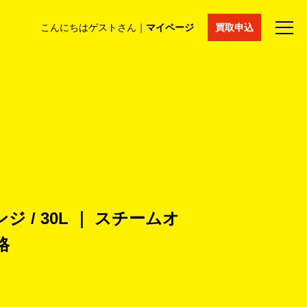
こんにちはゲストさん｜
マイページ
買取申込
法人買取
コラム
マイページ
採用情報
通販サイト
 / 30L ｜ スチームオ
格