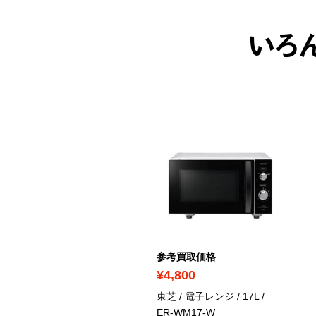
いろ
考買取価格
参考買取価格
3,100
¥4,800
イリスオーヤマ / マルチロ
東芝 / 電子レンジ / 17L
/
スター
/ EMT-1103-B
ER-WM17-W