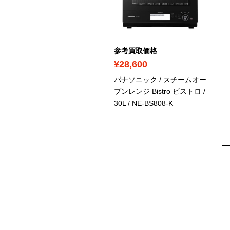
考買取価格
参考買取価格
15,800
¥28,600
立 / スチームオーブンレン
パナソニック / スチームオー
 ヘルシーシェフ / 31L
/
ブンレンジ Bistro ビストロ /
RO-S8Z-W
30L
/ NE-BS808-K