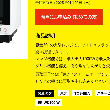
最終更新日：
2025年04月02日（水）
簡単にお申込み (初めての方)
商品説明
容量30Lの大型レンジで、ワイド＆フラ
楽々調理できます。
レンジ機能では、最大出力1000Wで最大
グリル機能も備え、肉や魚をこんがりと焼
買取王子では「東芝 / スチームオーブンレン
ぜひこの機会に買取お申し込みください！
関連タグ
東芝
TOSHIBA
スチー
ER-WD100-W