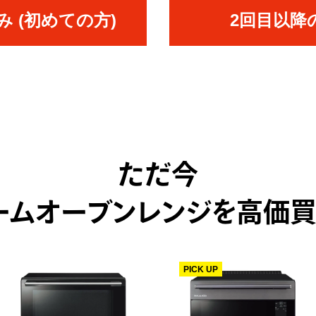
 (初めての方)
2回目以降
ただ今
ームオーブンレンジを高価買
PICK UP