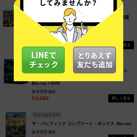
アメリカドラマ
PICK UP
俺がハマーだ！ 日本上陸35周年記念 ギガ爆全部盛
り
Blu-ray
参考買取価格
¥13,910
詳しく見る
アメリカドラマ
GOTHAM/ゴッサム ブルーレイ コンプリート・シ
リーズ
Blu-ray＋DVD
参考買取価格
¥4,660
詳しく見る
アメリカドラマ
ザ・パシフィック コンプリート・ボックス
Blu-ray
参考買取価格