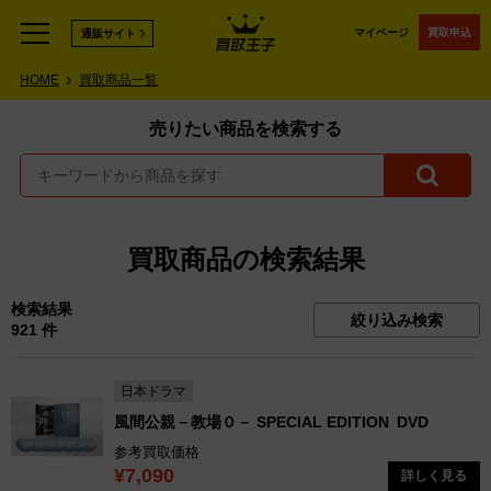
マイページ
買取申込
通販サイト
HOME
買取商品一覧
売りたい商品を検索する
買取商品の検索結果
検索結果
絞り込み検索
921 件
日本ドラマ
風間公親－教場０－ SPECIAL EDITION
DVD
参考買取価格
¥7,090
詳しく見る