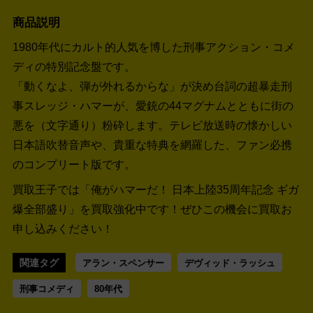
商品説明
1980年代にカルト的人気を博した刑事アクション・コメ
ディの特別記念盤です。
「動くなよ、弾が外れるからな」が決め台詞の超暴走刑
事スレッジ・ハマーが、愛銃の44マグナムとともに街の
悪を（文字通り）粉砕します。テレビ放送時の懐かしい
日本語吹替音声や、貴重な特典を網羅した、ファン必携
のコンプリート版です。
買取王子では「俺がハマーだ！ 日本上陸35周年記念 ギガ
爆全部盛り」を買取強化中です！
ぜひこの機会に買取お
申し込みください！
関連タグ
アラン・スペンサー
デヴィッド・ラッシュ
刑事コメディ
80年代