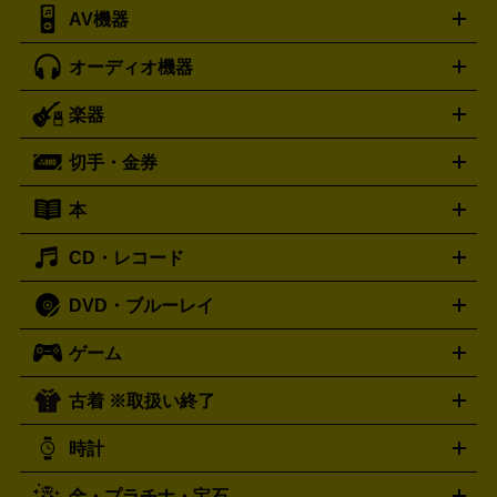
AV機器
iPad
iPad Pro
ゲーミングPC買取の詳細はこちら
iPad Air
iPad mini
パソコン買取の詳細はこちら
オーディオ機器
ブルーレイ・DVDレコーダー
iPad製品買取の詳細はこちら
音楽プレイヤー
プロジェクタ
ー
ラジカセ
ラジオ
ミニコンポ・システムコンポ
ビデオ
楽器
スピーカー
プリメインアンプ
レコードプレーヤー・ターンテ
デッキ
カラオケ機器
テレビ
ブルーレイ・DVDプレーヤ
ーブル
CDプレイヤー
イヤホン
真空管アンプ
オープンリ
ー
マイク
リモコン
ICレコーダー
記録メディア
映像用
切手・金券
ギター
ベース
アコギ
バイオリン
サックス
フルート
ールデッキ
ヘッドホン
チューナー
AVアンプ
MDプレーヤ
ケーブル
キーボード
アンプ
エフェクター
ー
イコライザー
DATデッキ
ホームシアター・サラウンドセ
本
切手シート
クオカード
テレホンカード
ANA（全日空）株
ット
ウーファー
AV機器買取の詳細はこちら
ワイヤレス・ポータブルスピーカー
スマー
主優待券
JCBギフトカード
楽器買取の詳細はこちら
はがき・年賀状
トスピーカー
交換針・カートリッジ
音響用ケーブル
記録媒
CD・レコード
漫画・コミック
小説
ビジネス書
医学書・教育書
哲学・
体
人文書
趣味・暮らし本
切手・金券買取の詳細はこちら
写真集・絵本
DVD・ブルーレイ
J-POP
アニメ・ゲーム
サウンドトラック
ロック
ハード
オーディオ買取の詳細はこちら
ロック・ヘヴィーメタル
本買取の詳細はこちら
ジャズ
クラシック
ソウル・R＆
ゲーム
映画
ドラマ
アニメ
ミュージックビデオ
アイドル
スポ
B
歌謡曲・演歌
洋楽
K-POP
ブルース・カントリー
ヒッ
ーツ
お笑い
ドキュメンタリー
舞台・ステージ
プホップ
ダンス・エレクトロニカ
フュージョン
ワール
古着 ※取扱い終了
ニンテンドー Switch2
ニンテンドー Switch
ド
ヒーリング・ニューエイジ
キッズ・ファミリー
日本の伝
スイッチ2
スイッチ
ニンテンドー 3DS
DVD買取の詳細はこちら
ニンテンドー DS
PS5
PS4
統芸能・芸能
カラオケ
スポーツ・カルチャー
プレステ5
時計
PS3
PS Vita
PSP
PS4 pro
PS2
プレステ4
プレステ3
古着買取の詳細はこちら
プレイステーション
PS VR
ゲームボーイ
ゲームボーイア
CD・レコード買取の詳細はこちら
金・プラチナ・宝石