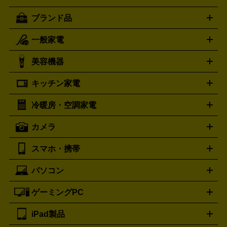
ブランド品
一般家電
ルイ・ヴィトン
エルメス
LOUIS VUITTON
HERMES
シャネル
グッチ
コーチ
CHANEL
GUCCI
COACH
美容機器
掃除機
アイロン
ミシン
電話機・FAX
電池・充電池
プラダ
フェリージ
ゴヤール
PRADA
Felisi
GOYARD
キッチン家電
ポーター
美顔器
脱毛器
家電買取の詳細はこちら
ヘアドライヤー
トゥミ
ヘアアイロン
EMS
フェ
PORTER
TUMI
イスケア
ボディケア
マッサージ機
電気シェーバー
電動
トリー バーチ
ロレックス
TORY BURCH
ROLEX
冷暖房・空調家電
オーブンレンジ・電子レンジ
炊飯器・精米機
ホットプレー
歯ブラシ
オメガ
アンテプリマ
OMEGA
ANTEPRIMA
ト・たこ焼き器
ホームベーカリー
電気圧力鍋
ミキサー・カ
カメラ
バレンシアガ
ストーブ
ファンヒーター
電気ヒーター
ふとん乾燥機
加
ッター
調理家電
BALENCIAGA
美容機器の詳細はこちら
ワインセラー
湿器、除湿器
空気清浄器
扇風機
サーキュレーター
ボッテガ・ヴェネタ
バーバリー
Bottega Veneta
BURBERRY
スマホ・携帯
ニコン
Canon
ソニー
富士フイルム
オリンパス
パナソニ
キッチン家電買取の
ブルガリ
カルティエ
BVLGARI
Cartier
ック
一眼レフカメラ
家電買取の詳細はこちら
コンパクトデジカメ（コンデジ）
ミラ
詳細はこちら
パソコン
ドルチェ＆ガッバーナ
フェンディ
Dolce&Gabbana
FENDI
iPhone
Xperia
Android
携帯電話
ポータブル充電器
スマ
ーレス一眼
一眼レフ レンズ各種
レンズフィルター
一脚・
ートフォンアクセサリー
三脚
ロエベ
ティファニー
Loewe
Tiffany&Co.
ゲーミングPC
ノートパソコン
デスクトップパソコン
Mac
パソコンパー
ツ
PCモニター
スマホ・携帯買取の詳細はこちら
パソコン周辺機器
電子ブックリーダー
プ
カメラ買取の詳細はこちら
ブランド品買取の詳細はこちら
iPad製品
デスクトップ
ノートパソコン
PCパーツ
周辺機器
リンター