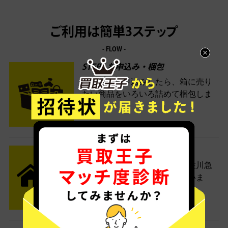
ご利用は簡単3ステップ
- FLOW -
STEP1 お申込み・梱包
ネットでお申込みしたら、箱に売り
たい商品をいろいろ詰めて梱包しま
す。
STEP2 発送
送料無料でご自宅から発送！佐川急
便がご自宅まで引き取りに伺いま
す。