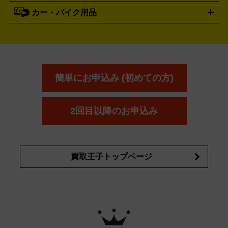
資生堂
買取の詳細はこちら
ポーラ
アディクション
DE LA MER
SHISEIDO
POLA
カー・バイク用品
ゴルフクラブ・ゴルフ用品
ドライバー
アイアンセット
フェ
アユーラ
アールエムケー
アルビ
ADDICTION
AYURA
RMK
アウェイウッド
ウェッジ
パター
ユーティリティ
テニス
オン
アンプリチュード
イヴ・サンローラ
ALBION
Amplitude
タイヤ
ブレーキパーツ
カーナビ
クラッチ
ドライブレコ
ラケット
バドミントンラケット
ン
イプサ
エスティローダー
YVES SAINT LAURENT
IPSA
ーダー
カーオーディオ
エスト
エレガンス
エリクシ
ESTEE LAUDER
est
Elégance
ール
オッペン化粧品
オバジ
花王
カネ
ELIXIR
Obagi
Kao
ボウ
KANEBO
簡単にお申込み (初めての方)
コスメ・香水買取の
詳細はこちら
2回目以降のお申込み
買取王子トップページ