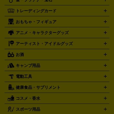
ドバンス
ロレックス
Wii
Wii U
オメガ
ゲームキューブ
XBOX One
XBOX
ROLEX
OMEGA
One X
XBOX One S
XBOX 360
ファミコン
スーパーファ
タグホイヤー
カシオ
セイコー
TAG Heuer
SEIKO
CASIO
トレーディングカード
ゴールド
インゴット
コイン・金貨
メダル・記念品
ジュ
ミコン
ニンテンドー64
セガサターン
ドリームキャスト
G-SHOCK
パネライ
カルティエ
Gショック
Panerai
Cartier
エリー・宝石
シルバーアクセサリー
銀食器・カトラリー
PCエンジン
ネオジオ
メガドライブ
PCゲーム
ゲームパッ
おもちゃ・フィギュア
スウォッチ
ポケモンカード
遊戯王
センチュリー
ワンピースカード
デュエルマスター
Swatch
CENTURY
ド
メモリーカード
アーケードスティック
レーシングコント
ズ
ホロライブ オフィシャルカードゲーム
サプライ品
未開
ローラー
ヘッドセット
amiibo
ニンテンドークラシックミニ
タイメックス
シチズン
プレゲ
TIMEX
CITIZEN
Breguet
アニメ・キャラクターグッズ
フィギュア
プラモデル
ミニカー
レトロトイ
エアガン・
封ボックス
金・プラチナ買取の詳細はこちら
未開封パック
その他カードゲーム
その他コレク
ファミコン
ニンテンドークラシックミニスーパーファミコン
ブルガリ
ダニエル・ウェリントン
BVLGARI
Daniel Wellington
モデルガン
ドール
鉄道模型
ションカード
メガドライブミニ
レトロフリーク
レトロゲーム互換機
アーティスト・アイドルグッズ
ディーゼル
アルマーニ
フェンディ
VTuberグッズ
缶バッジ
アクリルグッズ
ラバスト
タペス
Diesel
ARMANI
FENDI
トリー
抱き枕カバー
おもちゃ買取の詳細はこちら
一番くじ
ぬいぐるみ
トレーディングカード買取の詳細はこちら
フランクミュラー
グッチ
ゲーム買取の詳細はこちら
FRANCK MULLER
GUCCI
お酒
ライブDVD・Blu-ray
映像ソフト
アイドルCD
写真集
ペン
ハミルトン
ハリー･ウィンストン
Hamilton
Harry Winston
ライト
タオル
アニメ・キャラクターグッズ
Tシャツ
パーカー
はっぴ
生写真
ジャー
キャンプ用品
エルメス
ルミノックス
HERMES
LUMINOX
ウイスキー
ワイン
ブランデー
日本酒・焼酎
各種アルコ
ジ
アクリルキーホルダー
買取の詳細はこちら
トートバッグ
リュック
缶バッ
ール
ジ
ベースボールシャツ
うちわ
電動工具
テント・タープ
時計買取の詳細はこちら
寝袋・キャンプ寝具
ザック・リュック
発電
機
ナイフ
バーナー・バーベキューコンロ
お酒買取の詳細はこちら
ランタン・ライ
アーティスト・アイドルグッズ
健康食品・サプリメント
穴あけ・締付工具
切断工具
研磨工具
電動工具・充電工具
ト
クッカー・調理器具
キャンプテーブル・椅子
登山靴・ト
買取の詳細はこちら
レッキングシューズ
アウトドア用品
コスメ・香水
サントリー
アサヒ
MLM
サントリーウエルネス
カルピス
ハンディGPS、レインウエアなど
電動工具買取の詳細はこちら
スポーツ用品
SK-II
健康食品・サプリメント
シャネル
ドゥ・ラ・メール
キャンプ用品買取の詳細はこちら
エスケーツー
CHANEL