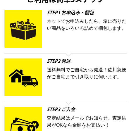
ご利用は簡単3ステップ
ル
オッペン化粧品
オバジ
花王
カネボ
ELIXIR
Obagi
Kao
ウ
KANEBO
STEP1 お申込み・梱包
ネットでお申込みしたら、箱に売りた
コスメ・香水買取の
い商品をいろいろ詰めて梱包します。
詳細はこちら
STEP2 発送
送料無料でご自宅から発送！佐川急便
がご自宅まで引き取りに伺います。
STEP3 ご入金
査定結果はメールでお知らせ。査定結
果がOKなら金額をお支払い！