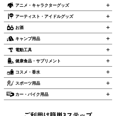
ズ
ホロライブ オフィシャルカードゲーム
金・プラチナ買取の詳細はこちら
サプライ品
未開封
ラー
ヘッドセット
amiibo
ニンテンドークラシックミニファ
シチズン
プレゲ
ブルガリ
CITIZEN
Breguet
BVLGARI
アニメ・キャラクターグッズ
フィギュア
プラモデル
ミニカー
レトロトイ
エアガン・モ
ボックス
未開封パック
その他カードゲーム
その他コレクシ
ミコン
ニンテンドークラシックミニスーパーファミコン
メガ
ダニエル・ウェリントン
ディーゼル
Daniel Wellington
Diesel
デルガン
ドール
鉄道模型
ョンカード
ドライブミニ
レトロフリーク
レトロゲーム互換機
アーティスト・アイドルグッズ
アルマーニ
フェンディ
VTuberグッズ
缶バッジ
アクリルグッズ
ラバスト
タペスト
ARMANI
FENDI
リー
抱き枕カバー
おもちゃ買取の詳細はこちら
一番くじ
ぬいぐるみ
トレーディングカード買取の詳細はこちら
フランクミュラー
グッチ
ゲーム買取の詳細はこちら
FRANCK MULLER
GUCCI
お酒
ライブDVD・Blu-ray
映像ソフト
アイドルCD
写真集
ペン
ハミルトン
ハリー･ウィンストン
Hamilton
Harry Winston
ライト
タオル
アニメ・キャラクターグッズ
Tシャツ
パーカー
はっぴ
生写真
ジャー
キャンプ用品
エルメス
ルミノックス
HERMES
LUMINOX
ウイスキー
ワイン
ブランデー
日本酒・焼酎
各種アルコー
ジ
アクリルキーホルダー
買取の詳細はこちら
トートバッグ
リュック
缶バッ
ル
ジ
ベースボールシャツ
うちわ
電動工具
テント・タープ
時計買取の詳細はこちら
寝袋・キャンプ寝具
ザック・リュック
発電
機
ナイフ
バーナー・バーベキューコンロ
お酒買取の詳細はこちら
ランタン・ライ
アーティスト・アイドルグッズ
健康食品・サプリメント
穴あけ・締付工具
切断工具
研磨工具
電動工具・充電工具
ト
クッカー・調理器具
キャンプテーブル・椅子
登山靴・ト
買取の詳細はこちら
レッキングシューズ
アウトドア用品
ハンディGPS、レインウエアなど
コスメ・香水
サントリー
アサヒ
MLM
サントリーウエルネス
カルピス
電動工具買取の詳細はこちら
スポーツ用品
SK-II
健康食品・サプリメント
シャネル
ドゥ・ラ・メール
キャンプ用品買取の詳細はこちら
エスケーツー
CHANEL
資生堂
買取の詳細はこちら
ポーラ
アディクション
DE LA MER
SHISEIDO
POLA
カー・バイク用品
ゴルフクラブ・ゴルフ用品
ドライバー
アイアンセット
フェ
アユーラ
アールエムケー
アルビオ
ADDICTION
AYURA
RMK
アウェイウッド
ウェッジ
パター
ユーティリティ
テニスラ
ン
アンプリチュード
イヴ・サンローラン
ALBION
Amplitude
タイヤ
ブレーキパーツ
カーナビ
クラッチ
ドライブレコー
ケット
バドミントンラケット
イプサ
エスティローダー
YVES SAINT LAURENT
IPSA
ダー
カーオーディオ
エスト
エレガンス
エリクシー
ESTEE LAUDER
est
Elégance