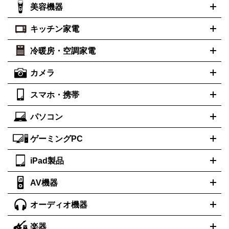
シャネル
グッチ
コーチ
CHANEL
GUCCI
COACH
美容機器
掃除機
アイロン
ミシン
電話機・FAX
電池・充電池
プラダ
フェリージ
ゴヤール
PRADA
Felisi
GOYARD
キッチン家電
ポーター
美顔器
脱毛器
家電買取の詳細はこちら
ヘアドライヤー
トゥミ
トリー バーチ
ヘアアイロン
EMS
フェイ
PORTER
TUMI
TORY BURCH
スケア
ボディケア
マッサージ機
電気シェーバー
電動歯ブ
ロレックス
オメガ
ROLEX
OMEGA
冷暖房・空調家電
オーブンレンジ・電子レンジ
炊飯器・精米機
ホットプレー
ラシ
アンテプリマ
バレンシアガ
ANTEPRIMA
BALENCIAGA
ト・たこ焼き器
ホームベーカリー
電気圧力鍋
ミキサー・カ
カメラ
ボッテガ・ヴェネタ
バーバリー
ストーブ
ファンヒーター
電気ヒーター
ふとん乾燥機
加湿
ッター
調理家電
美容機器の詳細はこちら
ワインセラー
Bottega Veneta
BURBERRY
器、除湿器
空気清浄器
扇風機
サーキュレーター
ブルガリ
カルティエ
BVLGARI
Cartier
スマホ・携帯
ニコン
Canon
ソニー
富士フイルム
オリンパス
パナソニ
キッチン家電買取の
ドルチェ＆ガッバーナ
フェンディ
Dolce&Gabbana
FENDI
ック
一眼レフカメラ
家電買取の詳細はこちら
コンパクトデジカメ（コンデジ）
ミラ
詳細はこちら
パソコン
ロエベ
ティファニー
Loewe
Tiffany&Co.
iPhone
Xperia
Android
携帯電話
ポータブル充電器
スマー
ーレス一眼
一眼レフ レンズ各種
レンズフィルター
一脚・三
トフォンアクセサリー
脚
ゲーミングPC
ノートパソコン
ブランド品買取の詳細はこちら
デスクトップパソコン
Mac
パソコンパー
ツ
PCモニター
スマホ・携帯買取の詳細はこちら
パソコン周辺機器
電子ブックリーダー
プリ
カメラ買取の詳細はこちら
iPad製品
デスクトップ
ノートパソコン
PCパーツ
周辺機器
ンター
AV機器
iPad
iPad Pro
ゲーミングPC買取の詳細はこちら
iPad Air
iPad mini
パソコン買取の詳細はこちら
オーディオ機器
ブルーレイ・DVDレコーダー
iPad製品買取の詳細はこちら
音楽プレイヤー
プロジェクタ
ー
ラジカセ
ラジオ
ミニコンポ・システムコンポ
ビデオデ
楽器