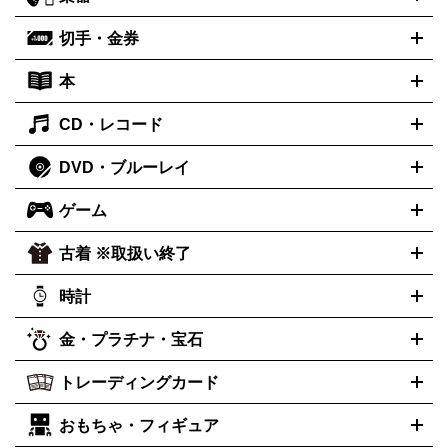
スピーカー
プリメインアンプ
レコードプレーヤー・ターンテ
ッキ
カラオケ機器
テレビ
ブルーレイ・DVDプレーヤー
マ
ーブル
CDプレイヤー
イヤホン
真空管アンプ
オープンリー
イク
リモコン
ICレコーダー
記録メディア
映像用ケーブル
切手・金券
ギター
ベース
アコギ
バイオリン
サックス
フルート
キ
ルデッキ
ヘッドホン
チューナー
AVアンプ
MDプレーヤ
ーボード
アンプ
エフェクター
ー
イコライザー
DATデッキ
ホームシアター・サラウンドセ
本
切手シート
クオカード
テレホンカード
ANA（全日空）株主
ット
ウーファー
AV機器買取の詳細はこちら
ワイヤレス・ポータブルスピーカー
スマー
優待券
JCBギフトカード
楽器買取の詳細はこちら
はがき・年賀状
トスピーカー
交換針・カートリッジ
音響用ケーブル
記録媒
CD・レコード
漫画・コミック
小説
ビジネス書
医学書・教育書
哲学・人
体
文書
趣味・暮らし本
切手・金券買取の詳細はこちら
写真集・絵本
DVD・ブルーレイ
J-POP
アニメ・ゲーム
サウンドトラック
ロック
ハードロ
オーディオ買取の詳細はこちら
ック・ヘヴィーメタル
本買取の詳細はこちら
ジャズ
クラシック
ソウル・R＆B
歌
ゲーム
映画
ドラマ
アニメ
ミュージックビデオ
アイドル
スポー
謡曲・演歌
洋楽
K-POP
ブルース・カントリー
ヒップホッ
ツ
お笑い
ドキュメンタリー
舞台・ステージ
プ
ダンス・エレクトロニカ
フュージョン
ワールド
ヒーリ
古着 ※取扱い終了
ニンテンドー Switch2
ニンテンドー Switch
ング・ニューエイジ
キッズ・ファミリー
日本の伝統芸能・芸
スイッチ2
スイッチ
ニンテンドー 3DS
DVD買取の詳細はこちら
ニンテンドー DS
PS5
PS4
能
カラオケ
スポーツ・カルチャー
プレステ5
時計
PS3
PS Vita
PSP
PS4 pro
PS2
プ
プレステ4
プレステ3
古着買取の詳細はこちら
レイステーション
PS VR
ゲームボーイ
ゲームボーイアドバ
CD・レコード買取の詳細はこちら
金・プラチナ・宝石
ンス
ロレックス
Wii
Wii U
ゲームキューブ
オメガ
XBOX One
タグホイヤー
XBOX One
ROLEX
OMEGA
TAG Heuer
X
XBOX One S
XBOX 360
ファミコン
スーパーファミコ
カシオ
セイコー
G-SHOCK
SEIKO
CASIO
Gショック
トレーディングカード
ゴールド
インゴット
コイン・金貨
メダル・記念品
ジュエ
ン
ニンテンドー64
セガサターン
ドリームキャスト
PCエ
パネライ
カルティエ
スウォッチ
Panerai
Cartier
Swatch
リー・宝石
シルバーアクセサリー
銀食器・カトラリー
ンジン
ネオジオ
メガドライブ
PCゲーム
ゲームパッド
おもちゃ・フィギュア
センチュリー
ポケモンカード
遊戯王
タイメックス
ワンピースカード
デュエルマスター
CENTURY
TIMEX
メモリーカード
アーケードスティック
レーシングコントロー