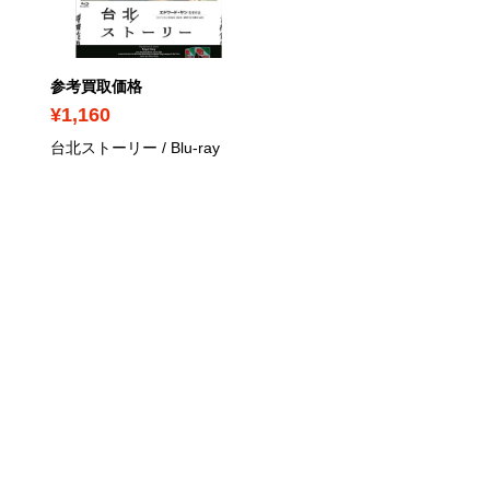
参考買取価格
参考買取価格
¥1,160
¥430
台北ストーリー
/ Blu-ray
イップ・マン 葉問
/ Blu-r