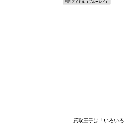
男性アイドル（ブルーレイ）
年漫画アニメ
買取王子は「いろいろ