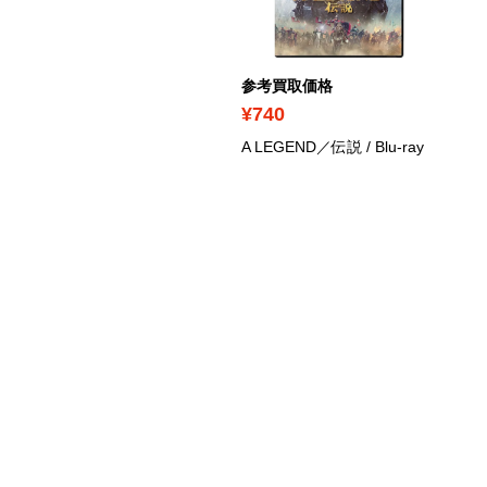
考買取価格
参考買取価格
1,780
¥740
ワイライト・ウォリアー
A LEGEND／伝説
/ Blu-ray
 決戦！九龍城砦
/ Blu-ray
華版