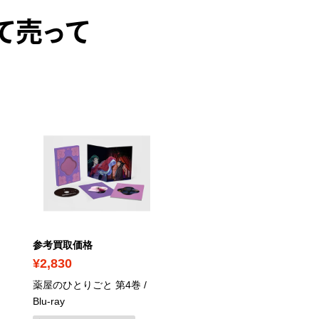
て売って
参考買取価格
参考買取価格
¥2,830
¥1,070
薬屋のひとりごと 第4巻
/
不死鳥 美空ひばり in
Blu-ray
TOKYO DOME 完全盤 翔
ぶ！！新しき空に向かっ