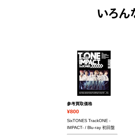
いろん
考買取価格
参考買取価格
1,260
¥800
る星やつら2 ビューティフ
SixTONES TrackONE -
・ドリーマー
/ Blu-ray デ
IMPACT-
/ Blu-ray 初回盤
タルリマスター版