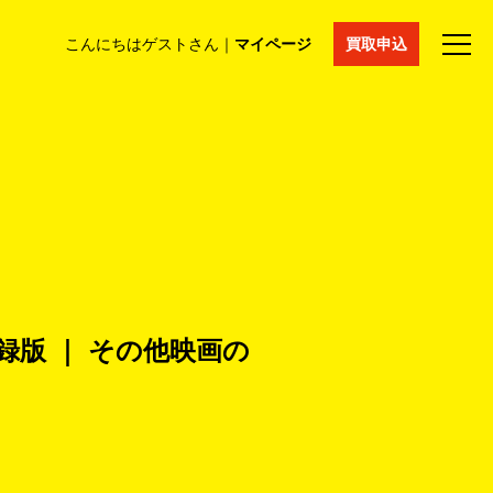
こんにちはゲストさん｜
マイページ
買取申込
法人買取
コラム
マイページ
採用情報
通販サイト
録版 ｜ その他映画の