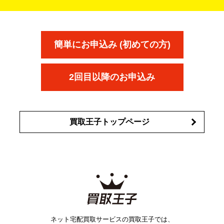
タイヤ
ブレーキパーツ
カーナビ
クラッチ
ドライブレコ
ラケット
バドミントンラケット
ン
イプサ
エスティローダー
YVES SAINT LAURENT
IPSA
ーダー
カーオーディオ
エスト
エレガンス
エリクシ
ESTEE LAUDER
est
Elégance
ール
オッペン化粧品
オバジ
花王
カネ
ELIXIR
Obagi
Kao
ボウ
KANEBO
簡単にお申込み (初めての方)
コスメ・香水買取の
詳細はこちら
2回目以降のお申込み
買取王子トップページ
ネット宅配買取サービスの買取王子では、