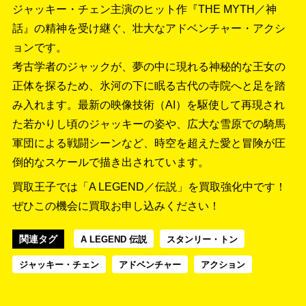
ジャッキー・チェン主演のヒット作『THE MYTH／神
話』の精神を受け継ぐ、壮大なアドベンチャー・アクシ
ョンです。
考古学者のジャックが、夢の中に現れる神秘的な王女の
正体を探るため、氷河の下に眠る古代の寺院へと足を踏
み入れます。最新の映像技術（AI）を駆使して再現され
た若かりし頃のジャッキーの姿や、広大な雪原での騎馬
軍団による戦闘シーンなど、時空を超えた愛と冒険が圧
倒的なスケールで描き出されています。
買取王子では「A LEGEND／伝説」を買取強化中です！
ぜひこの機会に買取お申し込みください！
関連タグ
A LEGEND 伝説
スタンリー・トン
ジャッキー・チェン
アドベンチャー
アクション