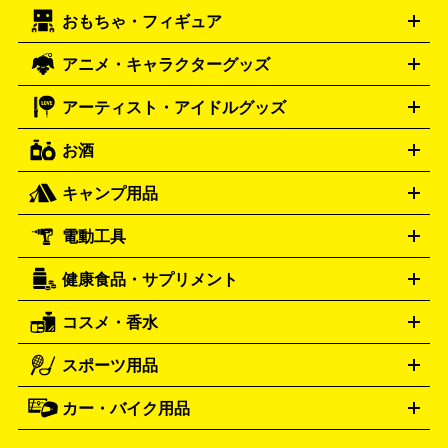
エリー・宝石
シルバーアクセサリー
銀食器・カトラリー
PCエンジン
ネオジオ
メガドライブ
PCゲーム
ゲームパッ
おもちゃ・フィギュア
スウォッチ
ポケモンカード
遊戯王
センチュリー
ワンピースカード
デュエルマスター
Swatch
CENTURY
ド
メモリーカード
アーケードスティック
レーシングコント
ズ
ホロライブ オフィシャルカードゲーム
サプライ品
未開
ローラー
ヘッドセット
amiibo
ニンテンドークラシックミニ
タイメックス
シチズン
プレゲ
TIMEX
CITIZEN
Breguet
アニメ・キャラクターグッズ
フィギュア
プラモデル
ミニカー
レトロトイ
エアガン・
封ボックス
金・プラチナ買取の詳細はこちら
未開封パック
その他カードゲーム
その他コレク
ファミコン
ニンテンドークラシックミニスーパーファミコン
ブルガリ
ダニエル・ウェリントン
BVLGARI
Daniel Wellington
モデルガン
ドール
鉄道模型
ションカード
メガドライブミニ
レトロフリーク
レトロゲーム互換機
アーティスト・アイドルグッズ
ディーゼル
アルマーニ
フェンディ
VTuberグッズ
缶バッジ
アクリルグッズ
ラバスト
タペス
Diesel
ARMANI
FENDI
トリー
抱き枕カバー
おもちゃ買取の詳細はこちら
一番くじ
ぬいぐるみ
トレーディングカード買取の詳細はこちら
フランクミュラー
グッチ
ゲーム買取の詳細はこちら
FRANCK MULLER
GUCCI
お酒
ライブDVD・Blu-ray
映像ソフト
アイドルCD
写真集
ペン
ハミルトン
ハリー･ウィンストン
Hamilton
Harry Winston
ライト
タオル
アニメ・キャラクターグッズ
Tシャツ
パーカー
はっぴ
生写真
ジャー
キャンプ用品
エルメス
ルミノックス
HERMES
LUMINOX
ウイスキー
ワイン
ブランデー
日本酒・焼酎
各種アルコ
ジ
アクリルキーホルダー
買取の詳細はこちら
トートバッグ
リュック
缶バッ
ール
ジ
ベースボールシャツ
うちわ
電動工具
テント・タープ
時計買取の詳細はこちら
寝袋・キャンプ寝具
ザック・リュック
発電
機
ナイフ
バーナー・バーベキューコンロ
お酒買取の詳細はこちら
ランタン・ライ
アーティスト・アイドルグッズ
健康食品・サプリメント
穴あけ・締付工具
切断工具
研磨工具
電動工具・充電工具
ト
クッカー・調理器具
キャンプテーブル・椅子
登山靴・ト
買取の詳細はこちら
レッキングシューズ
アウトドア用品
コスメ・香水
サントリー
アサヒ
MLM
サントリーウエルネス
カルピス
ハンディGPS、レインウエアなど
電動工具買取の詳細はこちら
スポーツ用品
SK-II
健康食品・サプリメント
シャネル
ドゥ・ラ・メール
キャンプ用品買取の詳細はこちら
エスケーツー
CHANEL
資生堂
買取の詳細はこちら
ポーラ
アディクション
DE LA MER
SHISEIDO
POLA
カー・バイク用品
ゴルフクラブ・ゴルフ用品
ドライバー
アイアンセット
フェ
アユーラ
アールエムケー
アルビ
ADDICTION
AYURA
RMK
アウェイウッド
ウェッジ
パター
ユーティリティ
テニス
オン
アンプリチュード
イヴ・サンローラ
ALBION
Amplitude