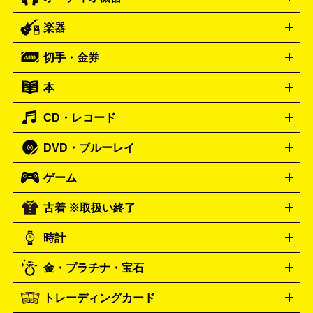
ブルーレイ・DVDレコーダー
iPad製品買取の詳細はこちら
音楽プレイヤー
プロジェクタ
ー
ラジカセ
ラジオ
ミニコンポ・システムコンポ
ビデオ
楽器
スピーカー
プリメインアンプ
レコードプレーヤー・ターンテ
デッキ
カラオケ機器
テレビ
ブルーレイ・DVDプレーヤ
ーブル
CDプレイヤー
イヤホン
真空管アンプ
オープンリ
ー
マイク
リモコン
ICレコーダー
記録メディア
映像用
切手・金券
ギター
ベース
アコギ
バイオリン
サックス
フルート
ールデッキ
ヘッドホン
チューナー
AVアンプ
MDプレーヤ
ケーブル
キーボード
アンプ
エフェクター
ー
イコライザー
DATデッキ
ホームシアター・サラウンドセ
本
切手シート
クオカード
テレホンカード
ANA（全日空）株
ット
ウーファー
AV機器買取の詳細はこちら
ワイヤレス・ポータブルスピーカー
スマー
主優待券
JCBギフトカード
楽器買取の詳細はこちら
はがき・年賀状
トスピーカー
交換針・カートリッジ
音響用ケーブル
記録媒
CD・レコード
漫画・コミック
小説
ビジネス書
医学書・教育書
哲学・
体
人文書
趣味・暮らし本
切手・金券買取の詳細はこちら
写真集・絵本
DVD・ブルーレイ
J-POP
アニメ・ゲーム
サウンドトラック
ロック
ハード
オーディオ買取の詳細はこちら
ロック・ヘヴィーメタル
本買取の詳細はこちら
ジャズ
クラシック
ソウル・R＆
ゲーム
映画
ドラマ
アニメ
ミュージックビデオ
アイドル
スポ
B
歌謡曲・演歌
洋楽
K-POP
ブルース・カントリー
ヒッ
ーツ
お笑い
ドキュメンタリー
舞台・ステージ
プホップ
ダンス・エレクトロニカ
フュージョン
ワール
古着 ※取扱い終了
ニンテンドー Switch2
ニンテンドー Switch
ド
ヒーリング・ニューエイジ
キッズ・ファミリー
日本の伝
スイッチ2
スイッチ
ニンテンドー 3DS
DVD買取の詳細はこちら
ニンテンドー DS
PS5
PS4
統芸能・芸能
カラオケ
スポーツ・カルチャー
プレステ5
時計
PS3
PS Vita
PSP
PS4 pro
PS2
プレステ4
プレステ3
古着買取の詳細はこちら
プレイステーション
PS VR
ゲームボーイ
ゲームボーイア
CD・レコード買取の詳細はこちら
金・プラチナ・宝石
ドバンス
ロレックス
Wii
Wii U
オメガ
ゲームキューブ
XBOX One
XBOX
ROLEX
OMEGA
One X
XBOX One S
XBOX 360
ファミコン
スーパーファ
タグホイヤー
カシオ
セイコー
TAG Heuer
SEIKO
CASIO
トレーディングカード
ゴールド
インゴット
コイン・金貨
メダル・記念品
ジュ
ミコン
ニンテンドー64
セガサターン
ドリームキャスト
G-SHOCK
パネライ
カルティエ
Gショック
Panerai
Cartier