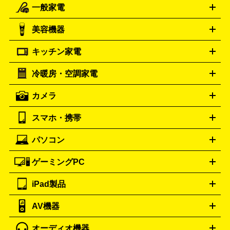
一般家電
ルイ・ヴィトン
エルメス
LOUIS VUITTON
HERMES
シャネル
グッチ
コーチ
CHANEL
GUCCI
COACH
美容機器
掃除機
アイロン
ミシン
電話機・FAX
電池・充電池
プラダ
フェリージ
ゴヤール
PRADA
Felisi
GOYARD
キッチン家電
ポーター
美顔器
脱毛器
家電買取の詳細はこちら
ヘアドライヤー
トゥミ
ヘアアイロン
EMS
フェ
PORTER
TUMI
イスケア
ボディケア
マッサージ機
電気シェーバー
電動
トリー バーチ
ロレックス
TORY BURCH
ROLEX
冷暖房・空調家電
オーブンレンジ・電子レンジ
炊飯器・精米機
ホットプレー
歯ブラシ
オメガ
アンテプリマ
OMEGA
ANTEPRIMA
ト・たこ焼き器
ホームベーカリー
電気圧力鍋
ミキサー・カ
カメラ
バレンシアガ
ストーブ
ファンヒーター
電気ヒーター
ふとん乾燥機
加
ッター
調理家電
BALENCIAGA
美容機器の詳細はこちら
ワインセラー
湿器、除湿器
空気清浄器
扇風機
サーキュレーター
ボッテガ・ヴェネタ
バーバリー
Bottega Veneta
BURBERRY
スマホ・携帯
ニコン
Canon
ソニー
富士フイルム
オリンパス
パナソニ
キッチン家電買取の
ブルガリ
カルティエ
BVLGARI
Cartier
ック
一眼レフカメラ
家電買取の詳細はこちら
コンパクトデジカメ（コンデジ）
ミラ
詳細はこちら
パソコン
ドルチェ＆ガッバーナ
フェンディ
Dolce&Gabbana
FENDI
iPhone
Xperia
Android
携帯電話
ポータブル充電器
スマ
ーレス一眼
一眼レフ レンズ各種
レンズフィルター
一脚・
ートフォンアクセサリー
三脚
ロエベ
ティファニー
Loewe
Tiffany&Co.
ゲーミングPC
ノートパソコン
デスクトップパソコン
Mac
パソコンパー
ツ
PCモニター
スマホ・携帯買取の詳細はこちら
パソコン周辺機器
電子ブックリーダー
プ
カメラ買取の詳細はこちら
ブランド品買取の詳細はこちら
iPad製品
デスクトップ
ノートパソコン
PCパーツ
周辺機器
リンター
AV機器
iPad
iPad Pro
ゲーミングPC買取の詳細はこちら
iPad Air
iPad mini
パソコン買取の詳細はこちら
オーディオ機器