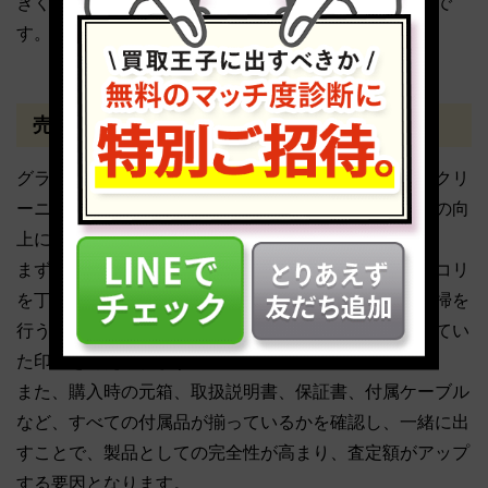
きく影響するため、市場の動向を把握することも重要で
す。
売却前にクリーニングや付属品の確認を行う
グラフィックボードを売却する前には、可能な範囲でクリ
ーニングを行い、付属品を揃えることで、買取査定額の向
上に繋がる可能性があります。
まず、エアダスターなどでヒートシンクやファンのホコリ
を丁寧に除去し、外側の汚れを拭き取るなどの簡易清掃を
行うことで、製品の見た目を良くし、丁寧に使用されてい
た印象を与えられます。
また、購入時の元箱、取扱説明書、保証書、付属ケーブル
など、すべての付属品が揃っているかを確認し、一緒に出
すことで、製品としての完全性が高まり、査定額がアップ
する要因となります。