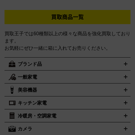
買取商品一覧
買取王子では60種類以上の様々な商品を強化買取しており
ます。
お気軽にぜひ一緒に箱に入れてお売りください。
ブランド品
一般家電
ルイ・ヴィトン
エルメス
LOUIS VUITTON
HERMES
シャネル
グッチ
コーチ
CHANEL
GUCCI
COACH
美容機器
掃除機
アイロン
ミシン
電話機・FAX
電池・充電池
プラダ
フェリージ
ゴヤール
PRADA
Felisi
GOYARD
キッチン家電
ポーター
美顔器
脱毛器
家電買取の詳細はこちら
ヘアドライヤー
トゥミ
トリー バーチ
ヘアアイロン
EMS
フェイ
PORTER
TUMI
TORY BURCH
スケア
ボディケア
マッサージ機
電気シェーバー
電動歯ブ
ロレックス
オメガ
ROLEX
OMEGA
冷暖房・空調家電
オーブンレンジ・電子レンジ
炊飯器・精米機
ホットプレー
ラシ
アンテプリマ
バレンシアガ
ANTEPRIMA
BALENCIAGA
ト・たこ焼き器
ホームベーカリー
電気圧力鍋
ミキサー・カ
カメラ
ボッテガ・ヴェネタ
バーバリー
ストーブ
ファンヒーター
電気ヒーター
ふとん乾燥機
加湿
ッター
調理家電
美容機器の詳細はこちら
ワインセラー
Bottega Veneta
BURBERRY