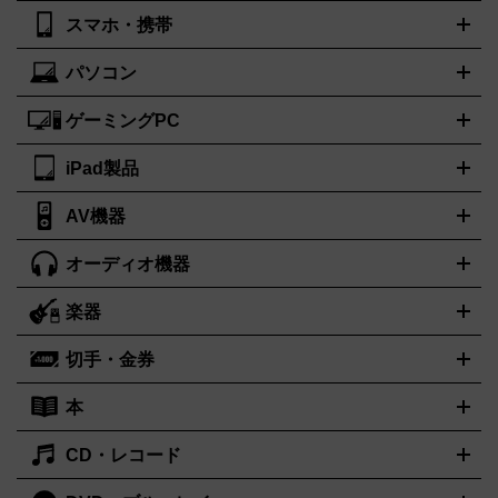
器、除湿器
空気清浄器
扇風機
サーキュレーター
ブルガリ
カルティエ
BVLGARI
Cartier
スマホ・携帯
ニコン
Canon
ソニー
富士フイルム
オリンパス
パナソニ
キッチン家電買取の
ドルチェ＆ガッバーナ
フェンディ
Dolce&Gabbana
FENDI
ック
一眼レフカメラ
家電買取の詳細はこちら
コンパクトデジカメ（コンデジ）
ミラ
詳細はこちら
パソコン
ロエベ
ティファニー
Loewe
Tiffany&Co.
iPhone
Xperia
Android
携帯電話
ポータブル充電器
スマー
ーレス一眼
一眼レフ レンズ各種
レンズフィルター
一脚・三
トフォンアクセサリー
脚
ゲーミングPC
ノートパソコン
ブランド品買取の詳細はこちら
デスクトップパソコン
Mac
パソコンパー
ツ
PCモニター
スマホ・携帯買取の詳細はこちら
パソコン周辺機器
電子ブックリーダー
プリ
カメラ買取の詳細はこちら
iPad製品
デスクトップ
ノートパソコン
PCパーツ
周辺機器
ンター
AV機器
iPad
iPad Pro
ゲーミングPC買取の詳細はこちら
iPad Air
iPad mini
パソコン買取の詳細はこちら
オーディオ機器
ブルーレイ・DVDレコーダー
iPad製品買取の詳細はこちら
音楽プレイヤー
プロジェクタ
ー
ラジカセ
ラジオ
ミニコンポ・システムコンポ
ビデオデ
楽器
スピーカー
プリメインアンプ
レコードプレーヤー・ターンテ
ッキ
カラオケ機器
テレビ
ブルーレイ・DVDプレーヤー
マ
ーブル
CDプレイヤー
イヤホン
真空管アンプ
オープンリー
イク
リモコン
ICレコーダー
記録メディア
映像用ケーブル
切手・金券
ギター
ベース
アコギ
バイオリン
サックス
フルート
キ
ルデッキ
ヘッドホン
チューナー
AVアンプ
MDプレーヤ
ーボード
アンプ
エフェクター
ー
イコライザー
DATデッキ
ホームシアター・サラウンドセ
本
切手シート
クオカード
テレホンカード
ANA（全日空）株主
ット
ウーファー
AV機器買取の詳細はこちら
ワイヤレス・ポータブルスピーカー
スマー
優待券
JCBギフトカード
楽器買取の詳細はこちら
はがき・年賀状
トスピーカー
交換針・カートリッジ
音響用ケーブル
記録媒
CD・レコード
漫画・コミック
小説
ビジネス書
医学書・教育書
哲学・人
体
文書
趣味・暮らし本
切手・金券買取の詳細はこちら
写真集・絵本