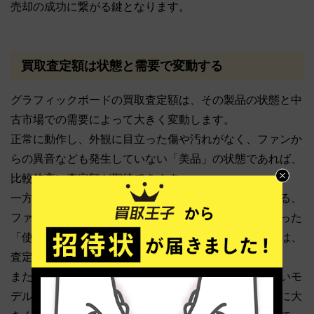
売却の成功に繋がる鍵となります。
買取査定額は状態と需要で変動する
グラフィックボードの買取査定額は、その製品の状態と中
古市場での需要によって大きく変動します。
正常に動作し、外観に目立った傷や汚れがなく、ファンか
らの異音なども発生していない「美品」の状態であれば、
比較的高い査定額が期待できます。
一方で、動作はするものの、画面のちらつきが見られる、
ファンから異音がする、あるいは破損箇所があるといった
「使用感のある状態」や「一部不具合のある状態」では、
査定額は低くなります。
また、買取時点での中古市場における人気度や、新しいモ
デルの発表による旧モデルの価値下落なども、査定額に大