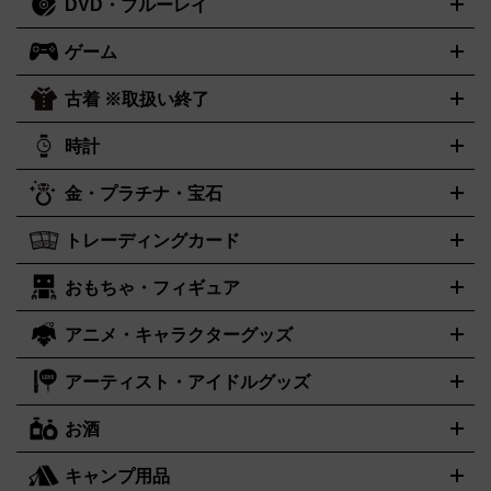
DVD・ブルーレイ
J-POP
アニメ・ゲーム
サウンドトラック
ロック
ハードロ
オーディオ買取の詳細はこちら
ック・ヘヴィーメタル
本買取の詳細はこちら
ジャズ
クラシック
ソウル・R＆B
歌
ゲーム
映画
ドラマ
アニメ
ミュージックビデオ
アイドル
スポー
謡曲・演歌
洋楽
K-POP
ブルース・カントリー
ヒップホッ
ツ
お笑い
ドキュメンタリー
舞台・ステージ
プ
ダンス・エレクトロニカ
フュージョン
ワールド
ヒーリ
古着 ※取扱い終了
ニンテンドー Switch2
ニンテンドー Switch
ング・ニューエイジ
キッズ・ファミリー
日本の伝統芸能・芸
スイッチ2
スイッチ
ニンテンドー 3DS
DVD買取の詳細はこちら
ニンテンドー DS
PS5
PS4
能
カラオケ
スポーツ・カルチャー
プレステ5
時計
PS3
PS Vita
PSP
PS4 pro
PS2
プ
プレステ4
プレステ3
古着買取の詳細はこちら
レイステーション
PS VR
ゲームボーイ
ゲームボーイアドバ
CD・レコード買取の詳細はこちら
金・プラチナ・宝石
ンス
ロレックス
Wii
Wii U
ゲームキューブ
オメガ
XBOX One
タグホイヤー
XBOX One
ROLEX
OMEGA
TAG Heuer
X
XBOX One S
XBOX 360
ファミコン
スーパーファミコ
カシオ
セイコー
G-SHOCK
SEIKO
CASIO
Gショック
トレーディングカード
ゴールド
インゴット
コイン・金貨
メダル・記念品
ジュエ
ン
ニンテンドー64
セガサターン
ドリームキャスト
PCエ
パネライ
カルティエ
スウォッチ
Panerai
Cartier
Swatch
リー・宝石
シルバーアクセサリー
銀食器・カトラリー
ンジン
ネオジオ
メガドライブ
PCゲーム
ゲームパッド
おもちゃ・フィギュア
センチュリー
ポケモンカード
遊戯王
タイメックス
ワンピースカード
デュエルマスター
CENTURY
TIMEX
メモリーカード
アーケードスティック
レーシングコントロー
ズ
ホロライブ オフィシャルカードゲーム
金・プラチナ買取の詳細はこちら
サプライ品
未開封
ラー
ヘッドセット
amiibo
ニンテンドークラシックミニファ
シチズン
プレゲ
ブルガリ
CITIZEN
Breguet
BVLGARI
アニメ・キャラクターグッズ
フィギュア
プラモデル
ミニカー
レトロトイ
エアガン・モ
ボックス
未開封パック
その他カードゲーム
その他コレクシ
ミコン
ニンテンドークラシックミニスーパーファミコン
メガ
ダニエル・ウェリントン
ディーゼル
Daniel Wellington
Diesel
デルガン
ドール
鉄道模型
ョンカード
ドライブミニ
レトロフリーク
レトロゲーム互換機
アーティスト・アイドルグッズ
アルマーニ
フェンディ
VTuberグッズ
缶バッジ
アクリルグッズ
ラバスト
タペスト
ARMANI
FENDI
リー
抱き枕カバー
おもちゃ買取の詳細はこちら
一番くじ
ぬいぐるみ
トレーディングカード買取の詳細はこちら
フランクミュラー
グッチ
ゲーム買取の詳細はこちら
FRANCK MULLER
GUCCI
お酒
ライブDVD・Blu-ray
映像ソフト
アイドルCD
写真集
ペン
ハミルトン
ハリー･ウィンストン
Hamilton
Harry Winston
ライト
タオル
アニメ・キャラクターグッズ
Tシャツ
パーカー
はっぴ
生写真
ジャー
キャンプ用品
エルメス
ルミノックス
HERMES
LUMINOX
ウイスキー
ワイン
ブランデー
日本酒・焼酎
各種アルコー
ジ
アクリルキーホルダー
買取の詳細はこちら
トートバッグ
リュック
缶バッ