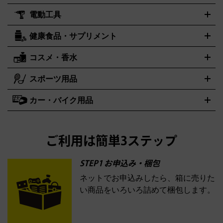
ル
ジ
ベースボールシャツ
うちわ
電動工具
テント・タープ
時計買取の詳細はこちら
寝袋・キャンプ寝具
ザック・リュック
発電
機
ナイフ
バーナー・バーベキューコンロ
お酒買取の詳細はこちら
ランタン・ライ
アーティスト・アイドルグッズ
健康食品・サプリメント
穴あけ・締付工具
切断工具
研磨工具
電動工具・充電工具
ト
クッカー・調理器具
キャンプテーブル・椅子
登山靴・ト
買取の詳細はこちら
レッキングシューズ
アウトドア用品
ハンディGPS、レインウエアなど
コスメ・香水
サントリー
アサヒ
MLM
サントリーウエルネス
カルピス
電動工具買取の詳細はこちら
スポーツ用品
SK-II
健康食品・サプリメント
シャネル
ドゥ・ラ・メール
キャンプ用品買取の詳細はこちら
エスケーツー
CHANEL
資生堂
買取の詳細はこちら
ポーラ
アディクション
DE LA MER
SHISEIDO
POLA
カー・バイク用品
ゴルフクラブ・ゴルフ用品
ドライバー
アイアンセット
フェ
アユーラ
アールエムケー
アルビオ
ADDICTION
AYURA
RMK
アウェイウッド
ウェッジ
パター
ユーティリティ
テニスラ
ン
アンプリチュード
イヴ・サンローラン
ALBION
Amplitude
タイヤ
ブレーキパーツ
カーナビ
クラッチ
ドライブレコー
ケット
バドミントンラケット
イプサ
エスティローダー
YVES SAINT LAURENT
IPSA
ダー
カーオーディオ
エスト
エレガンス
エリクシー
ESTEE LAUDER
est
Elégance
ご利用は簡単3ステップ
ル
オッペン化粧品
オバジ
花王
カネボ
ELIXIR
Obagi
Kao
ウ
KANEBO
STEP1 お申込み・梱包
ネットでお申込みしたら、箱に売りた
コスメ・香水買取の
い商品をいろいろ詰めて梱包します。
詳細はこちら