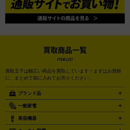
買取商品一覧
- ITEM LIST -
買取王子は幅広い商品を買取しています！
まずはお気軽
に、まとめて箱に入れてお売りください。
ブランド品
一般家電
ルイ・ヴィトン
エルメス
LOUIS VUITTON
HERMES
シャネル
グッチ
コーチ
CHANEL
GUCCI
COACH
美容機器
掃除機
アイロン
ミシン
電話機・FAX
電池・充電池
プラダ
フェリージ
ゴヤール
PRADA
Felisi
GOYARD