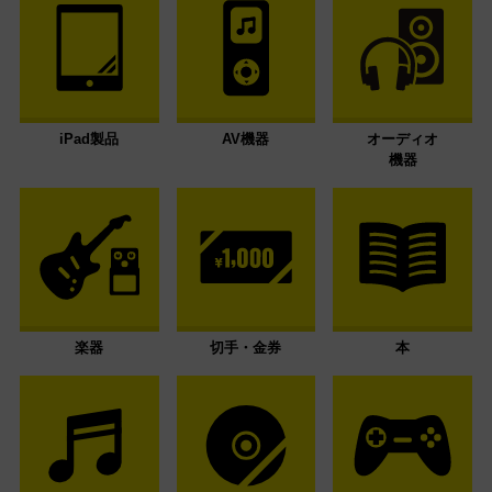
iPad製品
AV機器
オーディオ
機器
楽器
切手・金券
本