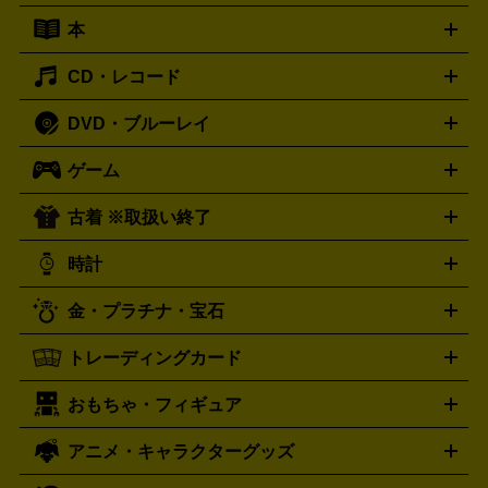
キーボード
アンプ
エフェクター
ー
イコライザー
DATデッキ
ホームシアター・サラウンドセ
本
切手シート
クオカード
テレホンカード
ANA（全日空）株
ット
ウーファー
AV機器買取の詳細はこちら
ワイヤレス・ポータブルスピーカー
スマー
主優待券
JCBギフトカード
楽器買取の詳細はこちら
はがき・年賀状
トスピーカー
交換針・カートリッジ
音響用ケーブル
記録媒
CD・レコード
漫画・コミック
小説
ビジネス書
医学書・教育書
哲学・
体
人文書
趣味・暮らし本
切手・金券買取の詳細はこちら
写真集・絵本
DVD・ブルーレイ
J-POP
アニメ・ゲーム
サウンドトラック
ロック
ハード
オーディオ買取の詳細はこちら
ロック・ヘヴィーメタル
本買取の詳細はこちら
ジャズ
クラシック
ソウル・R＆
ゲーム
映画
ドラマ
アニメ
ミュージックビデオ
アイドル
スポ
B
歌謡曲・演歌
洋楽
K-POP
ブルース・カントリー
ヒッ
ーツ
お笑い
ドキュメンタリー
舞台・ステージ
プホップ
ダンス・エレクトロニカ
フュージョン
ワール
古着 ※取扱い終了
ニンテンドー Switch2
ニンテンドー Switch
ド
ヒーリング・ニューエイジ
キッズ・ファミリー
日本の伝
スイッチ2
スイッチ
ニンテンドー 3DS
DVD買取の詳細はこちら
ニンテンドー DS
PS5
PS4
統芸能・芸能
カラオケ
スポーツ・カルチャー
プレステ5
時計
PS3
PS Vita
PSP
PS4 pro
PS2
プレステ4
プレステ3
古着買取の詳細はこちら
プレイステーション
PS VR
ゲームボーイ
ゲームボーイア
CD・レコード買取の詳細はこちら
金・プラチナ・宝石
ドバンス
ロレックス
Wii
Wii U
オメガ
ゲームキューブ
XBOX One
XBOX
ROLEX
OMEGA
One X
XBOX One S
XBOX 360
ファミコン
スーパーファ
タグホイヤー
カシオ
セイコー
TAG Heuer
SEIKO
CASIO
トレーディングカード
ゴールド
インゴット
コイン・金貨
メダル・記念品
ジュ
ミコン
ニンテンドー64
セガサターン
ドリームキャスト
G-SHOCK
パネライ
カルティエ
Gショック
Panerai
Cartier
エリー・宝石
シルバーアクセサリー
銀食器・カトラリー
PCエンジン
ネオジオ
メガドライブ
PCゲーム
ゲームパッ
おもちゃ・フィギュア
スウォッチ
ポケモンカード
遊戯王
センチュリー
ワンピースカード
デュエルマスター
Swatch
CENTURY
ド
メモリーカード
アーケードスティック
レーシングコント
ズ
ホロライブ オフィシャルカードゲーム
サプライ品
未開
ローラー
ヘッドセット
amiibo
ニンテンドークラシックミニ
タイメックス
シチズン
プレゲ
TIMEX
CITIZEN
Breguet
アニメ・キャラクターグッズ
フィギュア
プラモデル
ミニカー
レトロトイ
エアガン・
封ボックス
金・プラチナ買取の詳細はこちら
未開封パック
その他カードゲーム
その他コレク
ファミコン
ニンテンドークラシックミニスーパーファミコン
ブルガリ
ダニエル・ウェリントン
BVLGARI
Daniel Wellington
モデルガン
ドール
鉄道模型
ションカード
メガドライブミニ
レトロフリーク
レトロゲーム互換機