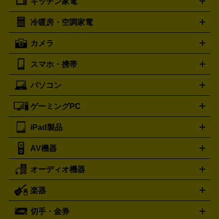
キッチン家電
ポーター
美顔器
脱毛器
家電買取の詳細はこちら
ヘアドライヤー
トゥミ
ヘアアイロン
EMS
フェ
PORTER
TUMI
イスケア
ボディケア
マッサージ機
電気シェーバー
電動
トリー バーチ
ロレックス
TORY BURCH
ROLEX
冷暖房・空調家電
オーブンレンジ・電子レンジ
炊飯器・精米機
ホットプレー
歯ブラシ
オメガ
アンテプリマ
OMEGA
ANTEPRIMA
ト・たこ焼き器
ホームベーカリー
電気圧力鍋
ミキサー・カ
カメラ
バレンシアガ
ストーブ
ファンヒーター
電気ヒーター
ふとん乾燥機
加
ッター
調理家電
美容機器買取の詳細はこちら
BALENCIAGA
ワインセラー
湿器、除湿器
空気清浄器
扇風機
サーキュレーター
ボッテガ・ヴェネタ
バーバリー
Bottega Veneta
BURBERRY
スマホ・携帯
ニコン
Canon
ソニー
富士フイルム
オリンパス
パナソニ
キッチン家電買取の
ブルガリ
カルティエ
BVLGARI
Cartier
ック
一眼レフカメラ
家電買取の詳細はこちら
コンパクトデジカメ（コンデジ）
ミラ
詳細はこちら
パソコン
ドルチェ＆ガッバーナ
フェンディ
Dolce&Gabbana
FENDI
iPhone
Xperia
Android
携帯電話
ポータブル充電器
スマ
ーレス一眼
一眼レフ レンズ各種
レンズフィルター
一脚・
ートフォンアクセサリー
三脚
ロエベ
ティファニー
Loewe
Tiffany&Co.
ゲーミングPC
ノートパソコン
デスクトップパソコン
Mac
パソコンパー
ツ
PCモニター
スマホ・携帯買取の詳細はこちら
パソコン周辺機器
電子ブックリーダー
プ
カメラ買取の詳細はこちら
ブランド品買取の詳細はこちら
iPad製品
デスクトップ
ノートパソコン
PCパーツ
周辺機器
リンター
AV機器
iPad
iPad Pro
ゲーミングPC買取の詳細はこちら
iPad Air
iPad mini
パソコン買取の詳細はこちら
オーディオ機器
ブルーレイ・DVDレコーダー
iPad製品買取の詳細はこちら
音楽プレイヤー
プロジェクタ
ー
ラジカセ
ラジオ
ミニコンポ・システムコンポ
ビデオ
楽器
スピーカー
プリメインアンプ
レコードプレーヤー・ターンテ
デッキ
カラオケ機器
テレビ
ブルーレイ・DVDプレーヤ
ーブル
CDプレイヤー
イヤホン
真空管アンプ
オープンリ
ー
マイク
リモコン
ICレコーダー
記録メディア
映像用
切手・金券
ギター
ベース
アコギ
バイオリン
サックス
フルート
ールデッキ
ヘッドホン
チューナー
AVアンプ
MDプレーヤ
ケーブル