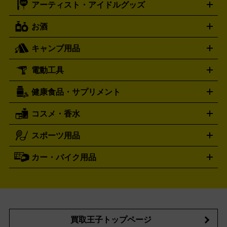
アーティスト・アイドルグッズ
ディーゼル
アルマーニ
フェンディ
VTuberグッズ
缶バッジ
アクリルグッズ
ラバスト
タペス
Diesel
ARMANI
FENDI
トリー
抱き枕カバー
おもちゃ買取の詳細はこちら
一番くじ
ぬいぐるみ
トレーディングカード買取の詳細はこちら
フランクミュラー
グッチ
ゲーム買取の詳細はこちら
FRANCK MULLER
GUCCI
お酒
ライブDVD・Blu-ray
映像ソフト
アイドルCD
写真集
ペン
ハミルトン
ハリー･ウィンストン
Hamilton
Harry Winston
ライト
タオル
アニメ・キャラクターグッズ
Tシャツ
パーカー
はっぴ
生写真
ジャー
キャンプ用品
エルメス
ルミノックス
HERMES
LUMINOX
ウイスキー
ワイン
ブランデー
日本酒・焼酎
各種アルコ
ジ
アクリルキーホルダー
買取の詳細はこちら
トートバッグ
リュック
缶バッ
ール
ジ
ベースボールシャツ
うちわ
電動工具
テント・タープ
時計買取の詳細はこちら
寝袋・キャンプ寝具
ザック・リュック
発電
機
ナイフ
バーナー・バーベキューコンロ
お酒買取の詳細はこちら
ランタン・ライ
アーティスト・アイドルグッズ
健康食品・サプリメント
穴あけ・締付工具
切断工具
研磨工具
電動工具・充電工具
ト
クッカー・調理器具
キャンプテーブル・椅子
登山靴・ト
買取の詳細はこちら
レッキングシューズ
アウトドア用品
コスメ・香水
サントリー
アサヒ
MLM
サントリーウエルネス
カルピス
ハンディGPS、レインウエアなど
電動工具買取の詳細はこちら
スポーツ用品
SK-II
健康食品・サプリメント
シャネル
ドゥ・ラ・メール
キャンプ用品買取の詳細はこちら
エスケーツー
CHANEL
資生堂
買取の詳細はこちら
ポーラ
アディクション
DE LA MER
SHISEIDO
POLA
カー・バイク用品
ゴルフクラブ・ゴルフ用品
ドライバー
アイアンセット
フェ
アユーラ
アールエムケー
アルビ
ADDICTION
AYURA
RMK
アウェイウッド
ウェッジ
パター
ユーティリティ
テニス
オン
アンプリチュード
イヴ・サンローラ
ALBION
Amplitude
タイヤ
ブレーキパーツ
カーナビ
クラッチ
ドライブレコ
ラケット
バドミントンラケット
ン
イプサ
エスティローダー
YVES SAINT LAURENT
IPSA
ーダー
カーオーディオ
エスト
エレガンス
エリクシ
ESTEE LAUDER
est
Elégance
ール
オッペン化粧品
オバジ
花王
カネ
ELIXIR
Obagi
Kao
ボウ
KANEBO
買取王子トップページ