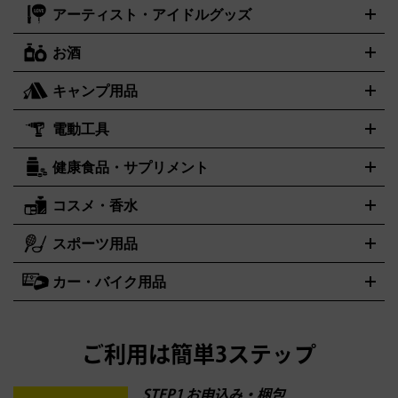
デルガン
ドール
鉄道模型
ョンカード
ドライブミニ
レトロフリーク
レトロゲーム互換機
アーティスト・アイドルグッズ
アルマーニ
フェンディ
VTuberグッズ
缶バッジ
アクリルグッズ
ラバスト
タペスト
ARMANI
FENDI
リー
抱き枕カバー
おもちゃ買取の詳細はこちら
一番くじ
ぬいぐるみ
トレーディングカード買取の詳細はこちら
フランクミュラー
グッチ
ゲーム買取の詳細はこちら
FRANCK MULLER
GUCCI
お酒
ライブDVD・Blu-ray
映像ソフト
アイドルCD
写真集
ペン
ハミルトン
ハリー･ウィンストン
Hamilton
Harry Winston
ライト
タオル
アニメ・キャラクターグッズ
Tシャツ
パーカー
はっぴ
生写真
ジャー
キャンプ用品
エルメス
ルミノックス
HERMES
LUMINOX
ウイスキー
ワイン
ブランデー
日本酒・焼酎
各種アルコー
ジ
アクリルキーホルダー
買取の詳細はこちら
トートバッグ
リュック
缶バッ
ル
ジ
ベースボールシャツ
うちわ
電動工具
テント・タープ
時計買取の詳細はこちら
寝袋・キャンプ寝具
ザック・リュック
発電
機
ナイフ
バーナー・バーベキューコンロ
お酒買取の詳細はこちら
ランタン・ライ
アーティスト・アイドルグッズ
健康食品・サプリメント
穴あけ・締付工具
切断工具
研磨工具
電動工具・充電工具
ト
クッカー・調理器具
キャンプテーブル・椅子
登山靴・ト
買取の詳細はこちら
レッキングシューズ
アウトドア用品
ハンディGPS、レインウエアなど
コスメ・香水
サントリー
アサヒ
MLM
サントリーウエルネス
カルピス
電動工具買取の詳細はこちら
スポーツ用品
SK-II
健康食品・サプリメント
シャネル
ドゥ・ラ・メール
キャンプ用品買取の詳細はこちら
エスケーツー
CHANEL
資生堂
買取の詳細はこちら
ポーラ
アディクション
DE LA MER
SHISEIDO
POLA
カー・バイク用品
ゴルフクラブ・ゴルフ用品
ドライバー
アイアンセット
フェ
アユーラ
アールエムケー
アルビオ
ADDICTION
AYURA
RMK
アウェイウッド
ウェッジ
パター
ユーティリティ
テニスラ
ン
アンプリチュード
イヴ・サンローラン
ALBION
Amplitude
タイヤ
ブレーキパーツ
カーナビ
クラッチ
ドライブレコー
ケット
バドミントンラケット
イプサ
エスティローダー
YVES SAINT LAURENT
IPSA
ダー
カーオーディオ
エスト
エレガンス
エリクシー
ESTEE LAUDER
est
Elégance
ご利用は簡単3ステップ
ル
オッペン化粧品
オバジ
花王
カネボ
ELIXIR
Obagi
Kao
ウ
KANEBO
STEP1 お申込み・梱包