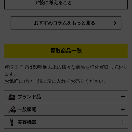
ア後に考えること
おすすめコラムをもっと見る
買取商品一覧
買取王子では60種類以上の様々な商品を強化買取しており
ます。
お気軽にぜひ一緒に箱に入れてお売りください。
ブランド品
一般家電
ルイ・ヴィトン
エルメス
LOUIS VUITTON
HERMES
シャネル
グッチ
コーチ
CHANEL
GUCCI
COACH
美容機器
掃除機
アイロン
ミシン
電話機・FAX
電池・充電池
プラダ
フェリージ
ゴヤール
PRADA
Felisi
GOYARD