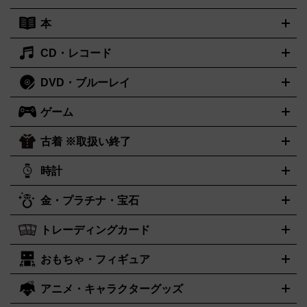
ーボード
アンプ
エフェクター
ー
イコライザー
DATデッキ
ホームシアター・サラウンドセ
本
切手シート
クオカード
テレホンカード
ANA（全日空）株主
ット
ウーファー
AV機器買取の詳細はこちら
ワイヤレス・ポータブルスピーカー
スマー
優待券
JCBギフトカード
楽器買取の詳細はこちら
はがき・年賀状
トスピーカー
交換針・カートリッジ
音響用ケーブル
記録媒
CD・レコード
漫画・コミック
小説
ビジネス書
医学書・教育書
哲学・人
体
文書
趣味・暮らし本
切手・金券買取の詳細はこちら
写真集・絵本
DVD・ブルーレイ
J-POP
アニメ・ゲーム
サウンドトラック
ロック
ハードロ
オーディオ買取の詳細はこちら
ック・ヘヴィーメタル
本買取の詳細はこちら
ジャズ
クラシック
ソウル・R＆B
歌
ゲーム
映画
ドラマ
アニメ
ミュージックビデオ
アイドル
スポー
謡曲・演歌
洋楽
K-POP
ブルース・カントリー
ヒップホッ
ツ
お笑い
ドキュメンタリー
舞台・ステージ
プ
ダンス・エレクトロニカ
フュージョン
ワールド
ヒーリ
古着 ※取扱い終了
ニンテンドー Switch2
ニンテンドー Switch
ング・ニューエイジ
キッズ・ファミリー
日本の伝統芸能・芸
スイッチ2
スイッチ
ニンテンドー 3DS
DVD買取の詳細はこちら
ニンテンドー DS
PS5
PS4
能
カラオケ
スポーツ・カルチャー
プレステ5
時計
PS3
PS Vita
PSP
PS4 pro
PS2
プ
プレステ4
プレステ3
古着買取の詳細はこちら
レイステーション
PS VR
ゲームボーイ
ゲームボーイアドバ
CD・レコード買取の詳細はこちら
金・プラチナ・宝石
ンス
ロレックス
Wii
Wii U
ゲームキューブ
オメガ
XBOX One
タグホイヤー
XBOX One
ROLEX
OMEGA
TAG Heuer
X
XBOX One S
XBOX 360
ファミコン
スーパーファミコ
カシオ
セイコー
G-SHOCK
SEIKO
CASIO
Gショック
トレーディングカード
ゴールド
インゴット
コイン・金貨
メダル・記念品
ジュエ
ン
ニンテンドー64
セガサターン
ドリームキャスト
PCエ
パネライ
カルティエ
スウォッチ
Panerai
Cartier
Swatch
リー・宝石
シルバーアクセサリー
銀食器・カトラリー
ンジン
ネオジオ
メガドライブ
PCゲーム
ゲームパッド
おもちゃ・フィギュア
センチュリー
ポケモンカード
遊戯王
タイメックス
ワンピースカード
デュエルマスター
CENTURY
TIMEX
メモリーカード
アーケードスティック
レーシングコントロー
ズ
ホロライブ オフィシャルカードゲーム
金・プラチナ買取の詳細はこちら
サプライ品
未開封
ラー
ヘッドセット
amiibo
ニンテンドークラシックミニファ
シチズン
プレゲ
ブルガリ
CITIZEN
Breguet
BVLGARI
アニメ・キャラクターグッズ
フィギュア
プラモデル
ミニカー
レトロトイ
エアガン・モ
ボックス
未開封パック
その他カードゲーム
その他コレクシ
ミコン
ニンテンドークラシックミニスーパーファミコン
メガ
ダニエル・ウェリントン
ディーゼル
Daniel Wellington
Diesel