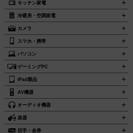
キッチン家電
ポーター
美顔器
脱毛器
家電買取の詳細はこちら
ヘアドライヤー
トゥミ
トリー バーチ
ヘアアイロン
EMS
フェイ
PORTER
TUMI
TORY BURCH
スケア
ボディケア
マッサージ機
電気シェーバー
電動歯ブ
ロレックス
オメガ
ROLEX
OMEGA
冷暖房・空調家電
オーブンレンジ・電子レンジ
炊飯器・精米機
ホットプレー
ラシ
アンテプリマ
バレンシアガ
ANTEPRIMA
BALENCIAGA
ト・たこ焼き器
ホームベーカリー
電気圧力鍋
ミキサー・カ
カメラ
ボッテガ・ヴェネタ
バーバリー
ストーブ
ファンヒーター
電気ヒーター
ふとん乾燥機
加湿
ッター
調理家電
美容機器の詳細はこちら
ワインセラー
Bottega Veneta
BURBERRY
器、除湿器
空気清浄器
扇風機
サーキュレーター
ブルガリ
カルティエ
BVLGARI
Cartier
スマホ・携帯
ニコン
Canon
ソニー
富士フイルム
オリンパス
パナソニ
キッチン家電買取の
ドルチェ＆ガッバーナ
フェンディ
Dolce&Gabbana
FENDI
ック
一眼レフカメラ
家電買取の詳細はこちら
コンパクトデジカメ（コンデジ）
ミラ
詳細はこちら
パソコン
ロエベ
ティファニー
Loewe
Tiffany&Co.
iPhone
Xperia
Android
携帯電話
ポータブル充電器
スマー
ーレス一眼
一眼レフ レンズ各種
レンズフィルター
一脚・三
トフォンアクセサリー
脚
ゲーミングPC
ノートパソコン
ブランド品買取の詳細はこちら
デスクトップパソコン
Mac
パソコンパー
ツ
PCモニター
スマホ・携帯買取の詳細はこちら
パソコン周辺機器
電子ブックリーダー
プリ
カメラ買取の詳細はこちら
iPad製品
デスクトップ
ノートパソコン
PCパーツ
周辺機器
ンター
AV機器
iPad
iPad Pro
ゲーミングPC買取の詳細はこちら
iPad Air
iPad mini
パソコン買取の詳細はこちら
オーディオ機器
ブルーレイ・DVDレコーダー
iPad製品買取の詳細はこちら
音楽プレイヤー
プロジェクタ
ー
ラジカセ
ラジオ
ミニコンポ・システムコンポ
ビデオデ
楽器
スピーカー
プリメインアンプ
レコードプレーヤー・ターンテ
ッキ
カラオケ機器
テレビ
ブルーレイ・DVDプレーヤー
マ
ーブル
CDプレイヤー
イヤホン
真空管アンプ
オープンリー
イク
リモコン
ICレコーダー
記録メディア
映像用ケーブル
切手・金券
ギター
ベース
アコギ
バイオリン
サックス
フルート
キ
ルデッキ
ヘッドホン
チューナー
AVアンプ
MDプレーヤ