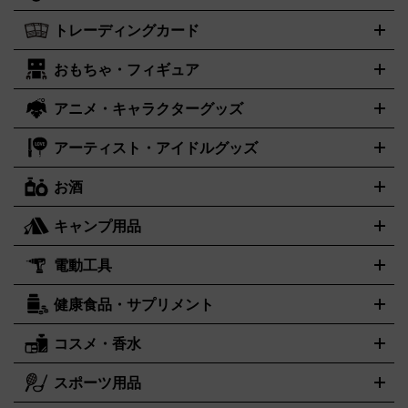
X
XBOX One S
XBOX 360
ファミコン
スーパーファミコ
カシオ
セイコー
G-SHOCK
SEIKO
CASIO
Gショック
トレーディングカード
ゴールド
インゴット
コイン・金貨
メダル・記念品
ジュエ
ン
ニンテンドー64
セガサターン
ドリームキャスト
PCエ
パネライ
カルティエ
スウォッチ
Panerai
Cartier
Swatch
リー・宝石
シルバーアクセサリー
銀食器・カトラリー
ンジン
ネオジオ
メガドライブ
PCゲーム
ゲームパッド
おもちゃ・フィギュア
センチュリー
ポケモンカード
遊戯王
タイメックス
ワンピースカード
デュエルマスター
CENTURY
TIMEX
メモリーカード
アーケードスティック
レーシングコントロー
ズ
ホロライブ オフィシャルカードゲーム
金・プラチナ買取の詳細はこちら
サプライ品
未開封
ラー
ヘッドセット
amiibo
ニンテンドークラシックミニファ
シチズン
プレゲ
ブルガリ
CITIZEN
Breguet
BVLGARI
アニメ・キャラクターグッズ
フィギュア
プラモデル
ミニカー
レトロトイ
エアガン・モ
ボックス
未開封パック
その他カードゲーム
その他コレクシ
ミコン
ニンテンドークラシックミニスーパーファミコン
メガ
ダニエル・ウェリントン
ディーゼル
Daniel Wellington
Diesel
デルガン
ドール
鉄道模型
ョンカード
ドライブミニ
レトロフリーク
レトロゲーム互換機
アーティスト・アイドルグッズ
アルマーニ
フェンディ
VTuberグッズ
缶バッジ
アクリルグッズ
ラバスト
タペスト
ARMANI
FENDI
リー
抱き枕カバー
おもちゃ買取の詳細はこちら
一番くじ
ぬいぐるみ
トレーディングカード買取の詳細はこちら
フランクミュラー
グッチ
ゲーム買取の詳細はこちら
FRANCK MULLER
GUCCI
お酒
ライブDVD・Blu-ray
映像ソフト
アイドルCD
写真集
ペン
ハミルトン
ハリー･ウィンストン
Hamilton
Harry Winston
ライト
タオル
アニメ・キャラクターグッズ
Tシャツ
パーカー
はっぴ
生写真
ジャー
キャンプ用品
エルメス
ルミノックス
HERMES
LUMINOX
ウイスキー
ワイン
ブランデー
日本酒・焼酎
各種アルコー
ジ
アクリルキーホルダー
買取の詳細はこちら
トートバッグ
リュック
缶バッ
ル
ジ
ベースボールシャツ
うちわ
電動工具
テント・タープ
時計買取の詳細はこちら
寝袋・キャンプ寝具
ザック・リュック
発電
機
ナイフ
バーナー・バーベキューコンロ
お酒買取の詳細はこちら
ランタン・ライ
アーティスト・アイドルグッズ
健康食品・サプリメント
穴あけ・締付工具
切断工具
研磨工具
電動工具・充電工具
ト
クッカー・調理器具
キャンプテーブル・椅子
登山靴・ト
買取の詳細はこちら
レッキングシューズ
アウトドア用品
ハンディGPS、レインウエアなど
コスメ・香水
サントリー
アサヒ
MLM
サントリーウエルネス
カルピス
電動工具買取の詳細はこちら
スポーツ用品
SK-II
健康食品・サプリメント
シャネル
ドゥ・ラ・メール
キャンプ用品買取の詳細はこちら
エスケーツー
CHANEL
資生堂
ポーラ
アディクション