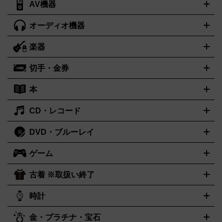
AV機器
iPad
iPad Pro
ゲーミングPC買取の詳細はこちら
iPad Air
iPad mini
パソコン買取の詳細はこちら
オーディオ機器
ブルーレイ・DVDレコーダー
iPad製品買取の詳細はこちら
音楽プレイヤー
プロジェクタ
ー
ラジカセ
ラジオ
ミニコンポ・システムコンポ
ビデオデ
楽器
スピーカー
プリメインアンプ
レコードプレーヤー・ターンテ
ッキ
カラオケ機器
テレビ
ブルーレイ・DVDプレーヤー
マ
ーブル
CDプレイヤー
イヤホン
真空管アンプ
オープンリー
イク
リモコン
ICレコーダー
記録メディア
映像用ケーブル
切手・金券
ギター
ベース
アコギ
バイオリン
サックス
フルート
キ
ルデッキ
ヘッドホン
チューナー
AVアンプ
MDプレーヤ
ーボード
アンプ
エフェクター
ー
イコライザー
DATデッキ
ホームシアター・サラウンドセ
本
切手シート
クオカード
テレホンカード
ANA（全日空）株主
ット
ウーファー
AV機器買取の詳細はこちら
ワイヤレス・ポータブルスピーカー
スマー
優待券
JCBギフトカード
楽器買取の詳細はこちら
はがき・年賀状
トスピーカー
交換針・カートリッジ
音響用ケーブル
記録媒
CD・レコード
漫画・コミック
小説
ビジネス書
医学書・教育書
哲学・人
体
文書
趣味・暮らし本
切手・金券買取の詳細はこちら
写真集・絵本
DVD・ブルーレイ
J-POP
アニメ・ゲーム
サウンドトラック
ロック
ハードロ
オーディオ買取の詳細はこちら
ック・ヘヴィーメタル
本買取の詳細はこちら
ジャズ
クラシック
ソウル・R＆B
歌
ゲーム
映画
ドラマ
アニメ
ミュージックビデオ
アイドル
スポー
謡曲・演歌
洋楽
K-POP
ブルース・カントリー
ヒップホッ
ツ
お笑い
ドキュメンタリー
舞台・ステージ
プ
ダンス・エレクトロニカ
フュージョン
ワールド
ヒーリ
古着 ※取扱い終了
ニンテンドー Switch2
ニンテンドー Switch
ング・ニューエイジ
キッズ・ファミリー
日本の伝統芸能・芸
スイッチ2
スイッチ
ニンテンドー 3DS
DVD買取の詳細はこちら
ニンテンドー DS
PS5
PS4
能
カラオケ
スポーツ・カルチャー
プレステ5
時計
PS3
PS Vita
PSP
PS4 pro
PS2
プ
プレステ4
プレステ3
古着買取の詳細はこちら
レイステーション
PS VR
ゲームボーイ
ゲームボーイアドバ
CD・レコード買取の詳細はこちら
金・プラチナ・宝石
ンス
ロレックス
Wii
Wii U
ゲームキューブ
オメガ
XBOX One
タグホイヤー
XBOX One
ROLEX
OMEGA
TAG Heuer