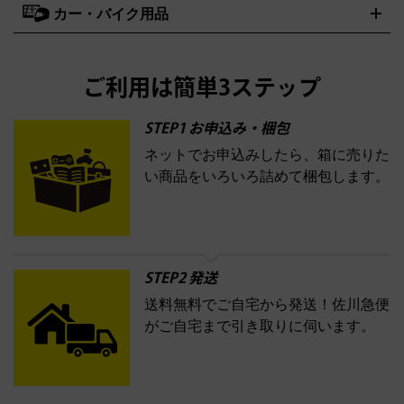
買取の詳細はこちら
DE LA MER
SHISEIDO
POLA
カー・バイク用品
ゴルフクラブ・ゴルフ用品
ドライバー
アイアンセット
フェ
アユーラ
アールエムケー
アルビオ
ADDICTION
AYURA
RMK
アウェイウッド
ウェッジ
パター
ユーティリティ
テニスラ
ン
アンプリチュード
イヴ・サンローラン
ALBION
Amplitude
タイヤ
ブレーキパーツ
カーナビ
クラッチ
ドライブレコー
ケット
バドミントンラケット
イプサ
エスティローダー
YVES SAINT LAURENT
IPSA
ダー
カーオーディオ
エスト
エレガンス
エリクシー
ESTEE LAUDER
est
Elégance
ご利用は簡単3ステップ
ル
オッペン化粧品
オバジ
花王
カネボ
ELIXIR
Obagi
Kao
ウ
KANEBO
STEP1 お申込み・梱包
ネットでお申込みしたら、箱に売りた
コスメ・香水買取の
い商品をいろいろ詰めて梱包します。
詳細はこちら
STEP2 発送
送料無料でご自宅から発送！佐川急便
がご自宅まで引き取りに伺います。