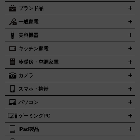
ブランド品
一般家電
ルイ・ヴィトン
エルメス
LOUIS VUITTON
HERMES
シャネル
グッチ
コーチ
CHANEL
GUCCI
COACH
美容機器
掃除機
アイロン
ミシン
電話機・FAX
電池・充電池
プラダ
フェリージ
ゴヤール
PRADA
Felisi
GOYARD
キッチン家電
ポーター
美顔器
脱毛器
家電買取の詳細はこちら
ヘアドライヤー
トゥミ
トリー バーチ
ヘアアイロン
EMS
フェイ
PORTER
TUMI
TORY BURCH
スケア
ボディケア
マッサージ機
電気シェーバー
電動歯ブ
ロレックス
オメガ
ROLEX
OMEGA
冷暖房・空調家電
オーブンレンジ・電子レンジ
炊飯器・精米機
ホットプレー
ラシ
アンテプリマ
バレンシアガ
ANTEPRIMA
BALENCIAGA
ト・たこ焼き器
ホームベーカリー
電気圧力鍋
ミキサー・カ
カメラ
ボッテガ・ヴェネタ
バーバリー
ストーブ
ファンヒーター
電気ヒーター
ふとん乾燥機
加湿
ッター
調理家電
美容機器の詳細はこちら
ワインセラー
Bottega Veneta
BURBERRY
器、除湿器
空気清浄器
扇風機
サーキュレーター
ブルガリ
カルティエ
BVLGARI
Cartier
スマホ・携帯
ニコン
Canon
ソニー
富士フイルム
オリンパス
パナソニ
キッチン家電買取の
ドルチェ＆ガッバーナ
フェンディ
Dolce&Gabbana
FENDI
ック
一眼レフカメラ
家電買取の詳細はこちら
コンパクトデジカメ（コンデジ）
ミラ
詳細はこちら
パソコン
ロエベ
ティファニー
Loewe
Tiffany&Co.
iPhone
Xperia
Android
携帯電話
ポータブル充電器
スマー
ーレス一眼
一眼レフ レンズ各種
レンズフィルター
一脚・三
トフォンアクセサリー
脚
ゲーミングPC
ノートパソコン
ブランド品買取の詳細はこちら
デスクトップパソコン
Mac
パソコンパー
ツ
PCモニター
スマホ・携帯買取の詳細はこちら
パソコン周辺機器
電子ブックリーダー
プリ
カメラ買取の詳細はこちら
iPad製品
デスクトップ
ノートパソコン
PCパーツ
周辺機器
ンター