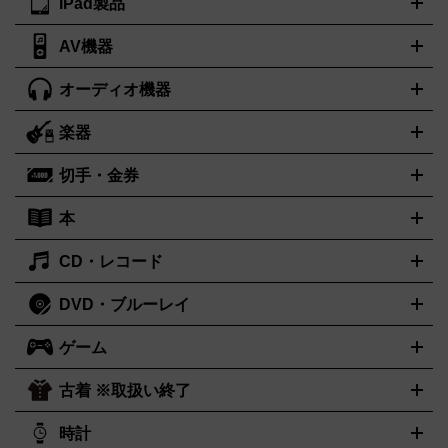
iPad製品
デスクトップ
ノートパソコン
PCパーツ
周辺機器
ンター
AV機器
iPad
iPad Pro
ゲーミングPC買取の詳細はこちら
iPad Air
iPad mini
パソコン買取の詳細はこちら
オーディオ機器
ブルーレイ・DVDレコーダー
iPad製品買取の詳細はこちら
音楽プレイヤー
プロジェクタ
ー
ラジカセ
ラジオ
ミニコンポ・システムコンポ
ビデオデ
楽器
スピーカー
プリメインアンプ
レコードプレーヤー・ターンテ
ッキ
カラオケ機器
テレビ
ブルーレイ・DVDプレーヤー
マ
ーブル
CDプレイヤー
イヤホン
真空管アンプ
オープンリー
イク
リモコン
ICレコーダー
記録メディア
映像用ケーブル
切手・金券
ギター
ベース
アコギ
バイオリン
サックス
フルート
キ
ルデッキ
ヘッドホン
チューナー
AVアンプ
MDプレーヤ
ーボード
アンプ
エフェクター
ー
イコライザー
DATデッキ
ホームシアター・サラウンドセ
本
切手シート
クオカード
テレホンカード
ANA（全日空）株主
ット
ウーファー
AV機器買取の詳細はこちら
ワイヤレス・ポータブルスピーカー
スマー
優待券
JCBギフトカード
楽器買取の詳細はこちら
はがき・年賀状
トスピーカー
交換針・カートリッジ
音響用ケーブル
記録媒
CD・レコード
漫画・コミック
小説
ビジネス書
医学書・教育書
哲学・人
体
文書
趣味・暮らし本
切手・金券買取の詳細はこちら
写真集・絵本
DVD・ブルーレイ
J-POP
アニメ・ゲーム
サウンドトラック
ロック
ハードロ
オーディオ買取の詳細はこちら
ック・ヘヴィーメタル
本買取の詳細はこちら
ジャズ
クラシック
ソウル・R＆B
歌
ゲーム
映画
ドラマ
アニメ
ミュージックビデオ
アイドル
スポー
謡曲・演歌
洋楽
K-POP
ブルース・カントリー
ヒップホッ
ツ
お笑い
ドキュメンタリー
舞台・ステージ
プ
ダンス・エレクトロニカ
フュージョン
ワールド
ヒーリ
古着 ※取扱い終了
ニンテンドー Switch2
ニンテンドー Switch
ング・ニューエイジ
キッズ・ファミリー
日本の伝統芸能・芸
スイッチ2
スイッチ
ニンテンドー 3DS
DVD買取の詳細はこちら
ニンテンドー DS
PS5
PS4
能
カラオケ
スポーツ・カルチャー
プレステ5
時計
PS3
PS Vita
PSP
PS4 pro
PS2
プ
プレステ4
プレステ3