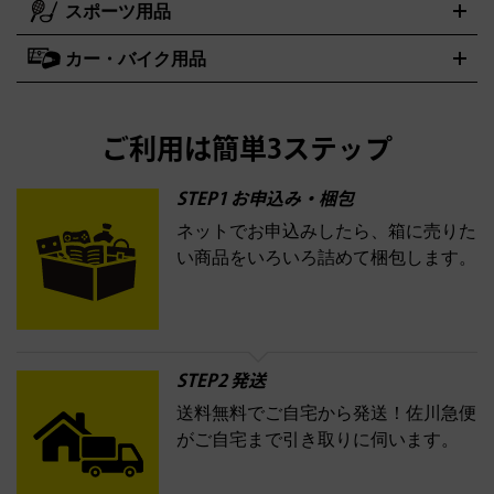
スポーツ用品
SK-II
健康食品・サプリメント
シャネル
ドゥ・ラ・メール
キャンプ用品買取の詳細はこちら
エスケーツー
CHANEL
資生堂
買取の詳細はこちら
ポーラ
アディクション
DE LA MER
SHISEIDO
POLA
カー・バイク用品
ゴルフクラブ・ゴルフ用品
ドライバー
アイアンセット
フェ
アユーラ
アールエムケー
アルビオ
ADDICTION
AYURA
RMK
アウェイウッド
ウェッジ
パター
ユーティリティ
テニスラ
ン
アンプリチュード
イヴ・サンローラン
ALBION
Amplitude
タイヤ
ブレーキパーツ
カーナビ
クラッチ
ドライブレコー
ケット
バドミントンラケット
イプサ
エスティローダー
YVES SAINT LAURENT
IPSA
ダー
カーオーディオ
エスト
エレガンス
エリクシー
ESTEE LAUDER
est
Elégance
ご利用は簡単3ステップ
ル
オッペン化粧品
オバジ
花王
カネボ
ELIXIR
Obagi
Kao
ウ
KANEBO
STEP1 お申込み・梱包
ネットでお申込みしたら、箱に売りた
コスメ・香水買取の
い商品をいろいろ詰めて梱包します。
詳細はこちら
STEP2 発送
送料無料でご自宅から発送！佐川急便
がご自宅まで引き取りに伺います。