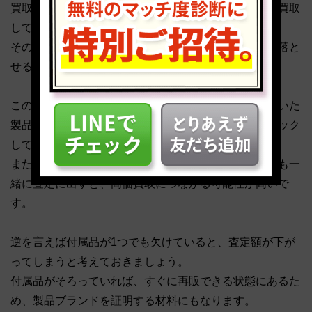
買取会社はすぐに再販できる、状態の良い製品を高く買取
している傾向が強いからです。
そのためホコリや木くずのような、努力すれば簡単に落と
せる汚れはしっかり落としておきましょう。
このようなクリーニングと並行して、長い間保管していた
製品を売却する場合は正常に稼働するかどうかもチェック
しておくと良いです。
また、外箱や保証書、取り扱い説明書のような付属品も一
緒に査定に出すと、高価買取につながる可能性が高いで
す。
逆を言えば付属品が1つでも欠けていると、査定額が下が
ってしまうと考えておきましょう。
付属品がそろっていれば、すぐに再販できる状態にあるた
め、製品ブランドを証明する材料にもなります。