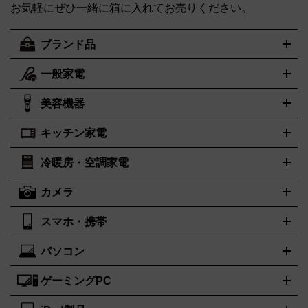
お気軽にぜひ一緒に箱に入れてお売りください。
ブランド品
一般家電
ルイ・ヴィトン
エルメス
LOUIS VUITTON
HERMES
シャネル
グッチ
コーチ
CHANEL
GUCCI
COACH
美容機器
掃除機
アイロン
ミシン
電話機・FAX
電池・充電池
プラダ
フェリージ
ゴヤール
PRADA
Felisi
GOYARD
キッチン家電
ポーター
美顔器
脱毛器
家電買取の詳細はこちら
ヘアドライヤー
トゥミ
トリー バーチ
ヘアアイロン
EMS
フェイ
PORTER
TUMI
TORY BURCH
スケア
ボディケア
マッサージ機
電気シェーバー
電動歯ブ
ロレックス
オメガ
ROLEX
OMEGA
冷暖房・空調家電
オーブンレンジ・電子レンジ
炊飯器・精米機
ホットプレー
ラシ
アンテプリマ
バレンシアガ
ANTEPRIMA
BALENCIAGA
ト・たこ焼き器
ホームベーカリー
電気圧力鍋
ミキサー・カ
カメラ
ボッテガ・ヴェネタ
バーバリー
ストーブ
ファンヒーター
電気ヒーター
ふとん乾燥機
加湿
ッター
調理家電
美容機器の詳細はこちら
ワインセラー
Bottega Veneta
BURBERRY
器、除湿器
空気清浄器
扇風機
サーキュレーター
ブルガリ
カルティエ
BVLGARI
Cartier
スマホ・携帯
ニコン
Canon
ソニー
富士フイルム
オリンパス
パナソニ
キッチン家電買取の
ドルチェ＆ガッバーナ
フェンディ
Dolce&Gabbana
FENDI
ック
一眼レフカメラ
家電買取の詳細はこちら
コンパクトデジカメ（コンデジ）
ミラ
詳細はこちら
パソコン
ロエベ
ティファニー
Loewe
Tiffany&Co.
iPhone
Xperia
Android
携帯電話
ポータブル充電器
スマー
ーレス一眼
一眼レフ レンズ各種
レンズフィルター
一脚・三
トフォンアクセサリー
脚
ゲーミングPC
ノートパソコン
ブランド品買取の詳細はこちら
デスクトップパソコン
Mac
パソコンパー
ツ
PCモニター
スマホ・携帯買取の詳細はこちら
パソコン周辺機器
電子ブックリーダー
プリ
カメラ買取の詳細はこちら