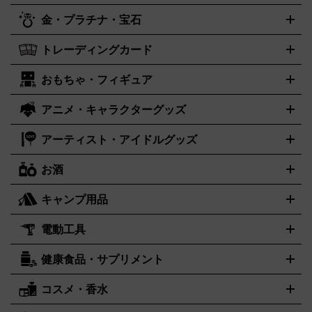
古着買取の詳細はこちら
レイステーション
PS VR
ゲームボーイ
ゲームボーイアドバ
CD・レコード買取の詳細はこちら
金・プラチナ・宝石
ンス
ロレックス
Wii
Wii U
ゲームキューブ
オメガ
XBOX One
タグホイヤー
XBOX One
ROLEX
OMEGA
TAG Heuer
X
XBOX One S
XBOX 360
ファミコン
スーパーファミコ
カシオ
セイコー
G-SHOCK
SEIKO
CASIO
Gショック
トレーディングカード
ゴールド
インゴット
コイン・金貨
メダル・記念品
ジュエ
ン
ニンテンドー64
セガサターン
ドリームキャスト
PCエ
パネライ
カルティエ
スウォッチ
Panerai
Cartier
Swatch
リー・宝石
シルバーアクセサリー
銀食器・カトラリー
ンジン
ネオジオ
メガドライブ
PCゲーム
ゲームパッド
おもちゃ・フィギュア
センチュリー
ポケモンカード
遊戯王
タイメックス
ワンピースカード
デュエルマスター
CENTURY
TIMEX
メモリーカード
アーケードスティック
レーシングコントロー
ズ
ホロライブ オフィシャルカードゲーム
金・プラチナ買取の詳細はこちら
サプライ品
未開封
ラー
ヘッドセット
amiibo
ニンテンドークラシックミニファ
シチズン
プレゲ
ブルガリ
CITIZEN
Breguet
BVLGARI
アニメ・キャラクターグッズ
フィギュア
プラモデル
ミニカー
レトロトイ
エアガン・モ
ボックス
未開封パック
その他カードゲーム
その他コレクシ
ミコン
ニンテンドークラシックミニスーパーファミコン
メガ
ダニエル・ウェリントン
ディーゼル
Daniel Wellington
Diesel
デルガン
ドール
鉄道模型
ョンカード
ドライブミニ
レトロフリーク
レトロゲーム互換機
アーティスト・アイドルグッズ
アルマーニ
フェンディ
VTuberグッズ
缶バッジ
アクリルグッズ
ラバスト
タペスト
ARMANI
FENDI
リー
抱き枕カバー
おもちゃ買取の詳細はこちら
一番くじ
ぬいぐるみ
トレーディングカード買取の詳細はこちら
フランクミュラー
グッチ
ゲーム買取の詳細はこちら
FRANCK MULLER
GUCCI
お酒
ライブDVD・Blu-ray
映像ソフト
アイドルCD
写真集
ペン
ハミルトン
ハリー･ウィンストン
Hamilton
Harry Winston
ライト
タオル
アニメ・キャラクターグッズ
Tシャツ
パーカー
はっぴ
生写真
ジャー
キャンプ用品
エルメス
ルミノックス
HERMES
LUMINOX
ウイスキー
ワイン
ブランデー
日本酒・焼酎
各種アルコー
ジ
アクリルキーホルダー
買取の詳細はこちら
トートバッグ
リュック
缶バッ
ル
ジ
ベースボールシャツ
うちわ
電動工具
テント・タープ
時計買取の詳細はこちら
寝袋・キャンプ寝具
ザック・リュック
発電
機
ナイフ
バーナー・バーベキューコンロ
お酒買取の詳細はこちら
ランタン・ライ
アーティスト・アイドルグッズ
健康食品・サプリメント
穴あけ・締付工具
切断工具
研磨工具
電動工具・充電工具
ト
クッカー・調理器具
キャンプテーブル・椅子
登山靴・ト
買取の詳細はこちら
レッキングシューズ
アウトドア用品
ハンディGPS、レインウエアなど
コスメ・香水
サントリー
アサヒ
MLM
サントリーウエルネス
カルピス
電動工具買取の詳細はこちら