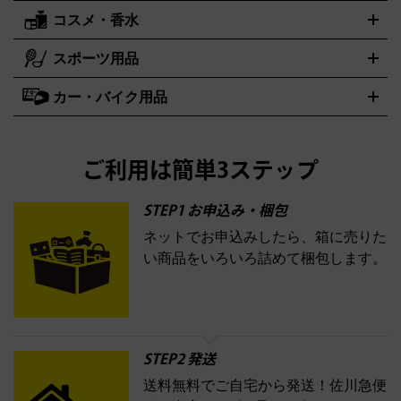
レッキングシューズ
アウトドア用品
ハンディGPS、レインウエアなど
コスメ・香水
サントリー
アサヒ
MLM
サントリーウエルネス
カルピス
電動工具買取の詳細はこちら
スポーツ用品
SK-II
健康食品・サプリメント
シャネル
ドゥ・ラ・メール
キャンプ用品買取の詳細はこちら
エスケーツー
CHANEL
資生堂
買取の詳細はこちら
ポーラ
アディクション
DE LA MER
SHISEIDO
POLA
カー・バイク用品
ゴルフクラブ・ゴルフ用品
ドライバー
アイアンセット
フェ
アユーラ
アールエムケー
アルビオ
ADDICTION
AYURA
RMK
アウェイウッド
ウェッジ
パター
ユーティリティ
テニスラ
ン
アンプリチュード
イヴ・サンローラン
ALBION
Amplitude
タイヤ
ブレーキパーツ
カーナビ
クラッチ
ドライブレコー
ケット
バドミントンラケット
イプサ
エスティローダー
YVES SAINT LAURENT
IPSA
ダー
カーオーディオ
エスト
エレガンス
エリクシー
ESTEE LAUDER
est
Elégance
ご利用は簡単3ステップ
ル
オッペン化粧品
オバジ
花王
カネボ
ELIXIR
Obagi
Kao
ウ
KANEBO
STEP1 お申込み・梱包
ネットでお申込みしたら、箱に売りた
コスメ・香水買取の
い商品をいろいろ詰めて梱包します。
詳細はこちら
STEP2 発送
送料無料でご自宅から発送！佐川急便