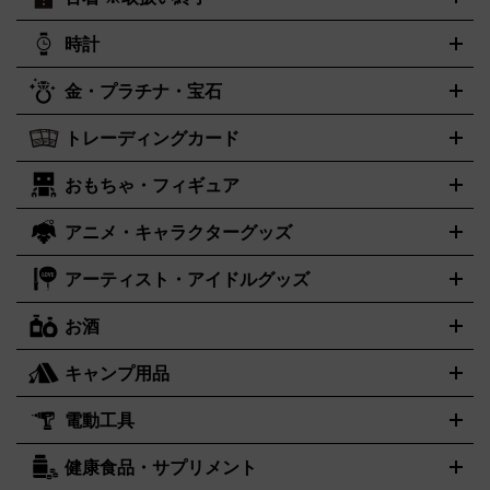
ニンテンドー Switch2
ニンテンドー Switch
ング・ニューエイジ
キッズ・ファミリー
日本の伝統芸能・芸
スイッチ2
スイッチ
ニンテンドー 3DS
DVD買取の詳細はこちら
ニンテンドー DS
PS5
PS4
能
カラオケ
スポーツ・カルチャー
プレステ5
時計
PS3
PS Vita
PSP
PS4 pro
PS2
プ
プレステ4
プレステ3
古着買取の詳細はこちら
レイステーション
PS VR
ゲームボーイ
ゲームボーイアドバ
CD・レコード買取の詳細はこちら
金・プラチナ・宝石
ンス
ロレックス
Wii
Wii U
ゲームキューブ
オメガ
XBOX One
タグホイヤー
XBOX One
ROLEX
OMEGA
TAG Heuer
X
XBOX One S
XBOX 360
ファミコン
スーパーファミコ
カシオ
セイコー
G-SHOCK
SEIKO
CASIO
Gショック
トレーディングカード
ゴールド
インゴット
コイン・金貨
メダル・記念品
ジュエ
ン
ニンテンドー64
セガサターン
ドリームキャスト
PCエ
パネライ
カルティエ
スウォッチ
Panerai
Cartier
Swatch
リー・宝石
シルバーアクセサリー
銀食器・カトラリー
ンジン
ネオジオ
メガドライブ
PCゲーム
ゲームパッド
おもちゃ・フィギュア
センチュリー
ポケモンカード
遊戯王
タイメックス
ワンピースカード
デュエルマスター
CENTURY
TIMEX
メモリーカード
アーケードスティック
レーシングコントロー
ズ
ホロライブ オフィシャルカードゲーム
金・プラチナ買取の詳細はこちら
サプライ品
未開封
ラー
ヘッドセット
amiibo
ニンテンドークラシックミニファ
シチズン
プレゲ
ブルガリ
CITIZEN
Breguet
BVLGARI
アニメ・キャラクターグッズ
フィギュア
プラモデル
ミニカー
レトロトイ
エアガン・モ
ボックス
未開封パック
その他カードゲーム
その他コレクシ
ミコン
ニンテンドークラシックミニスーパーファミコン
メガ
ダニエル・ウェリントン
ディーゼル
Daniel Wellington
Diesel
デルガン
ドール
鉄道模型
ョンカード
ドライブミニ
レトロフリーク
レトロゲーム互換機
アーティスト・アイドルグッズ
アルマーニ
フェンディ
VTuberグッズ
缶バッジ
アクリルグッズ
ラバスト
タペスト
ARMANI
FENDI
リー
抱き枕カバー
おもちゃ買取の詳細はこちら
一番くじ
ぬいぐるみ
トレーディングカード買取の詳細はこちら
フランクミュラー
グッチ
ゲーム買取の詳細はこちら
FRANCK MULLER
GUCCI
お酒
ライブDVD・Blu-ray
映像ソフト
アイドルCD
写真集
ペン
ハミルトン
ハリー･ウィンストン
Hamilton
Harry Winston
ライト
タオル
アニメ・キャラクターグッズ
Tシャツ
パーカー
はっぴ
生写真
ジャー
キャンプ用品
エルメス
ルミノックス
HERMES
LUMINOX
ウイスキー
ワイン
ブランデー
日本酒・焼酎
各種アルコー
ジ
アクリルキーホルダー
買取の詳細はこちら
トートバッグ
リュック
缶バッ
ル
ジ
ベースボールシャツ
うちわ
電動工具
テント・タープ
時計買取の詳細はこちら
寝袋・キャンプ寝具
ザック・リュック
発電
機
ナイフ
バーナー・バーベキューコンロ
お酒買取の詳細はこちら
ランタン・ライ
アーティスト・アイドルグッズ
健康食品・サプリメント
穴あけ・締付工具
切断工具
研磨工具
電動工具・充電工具
ト
クッカー・調理器具
キャンプテーブル・椅子
登山靴・ト
買取の詳細はこちら