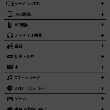
脚
ゲーミングPC
ノートパソコン
ブランド品買取の詳細はこちら
デスクトップパソコン
Mac
パソコンパー
ツ
PCモニター
スマホ・携帯買取の詳細はこちら
パソコン周辺機器
電子ブックリーダー
プリ
カメラ買取の詳細はこちら
iPad製品
デスクトップ
ノートパソコン
PCパーツ
周辺機器
ンター
AV機器
iPad
iPad Pro
ゲーミングPC買取の詳細はこちら
iPad Air
iPad mini
パソコン買取の詳細はこちら
オーディオ機器
ブルーレイ・DVDレコーダー
iPad製品買取の詳細はこちら
音楽プレイヤー
プロジェクタ
ー
ラジカセ
ラジオ
ミニコンポ・システムコンポ
ビデオデ
楽器
スピーカー
プリメインアンプ
レコードプレーヤー・ターンテ
ッキ
カラオケ機器
テレビ
ブルーレイ・DVDプレーヤー
マ
ーブル
CDプレイヤー
イヤホン
真空管アンプ
オープンリー
イク
リモコン
ICレコーダー
記録メディア
映像用ケーブル
切手・金券
ギター
ベース
アコギ
バイオリン
サックス
フルート
キ
ルデッキ
ヘッドホン
チューナー
AVアンプ
MDプレーヤ
ーボード
アンプ
エフェクター
ー
イコライザー
DATデッキ
ホームシアター・サラウンドセ
本
切手シート
クオカード
テレホンカード
ANA（全日空）株主
ット
ウーファー
AV機器買取の詳細はこちら
ワイヤレス・ポータブルスピーカー
スマー
優待券
JCBギフトカード
楽器買取の詳細はこちら
はがき・年賀状
トスピーカー
交換針・カートリッジ
音響用ケーブル
記録媒
CD・レコード
漫画・コミック
小説
ビジネス書
医学書・教育書
哲学・人
体
文書
趣味・暮らし本
切手・金券買取の詳細はこちら
写真集・絵本
DVD・ブルーレイ
J-POP
アニメ・ゲーム
サウンドトラック
ロック
ハードロ
オーディオ買取の詳細はこちら
ック・ヘヴィーメタル
本買取の詳細はこちら
ジャズ
クラシック
ソウル・R＆B
歌
ゲーム
映画
ドラマ
アニメ
ミュージックビデオ
アイドル
スポー
謡曲・演歌
洋楽
K-POP
ブルース・カントリー
ヒップホッ
ツ
お笑い
ドキュメンタリー
舞台・ステージ
プ
ダンス・エレクトロニカ
フュージョン
ワールド
ヒーリ
古着 ※取扱い終了