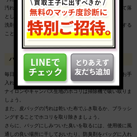
汚れている箇所を見つけたら、まず部分用洗剤を付けて落
とします。
洗剤を付けたら数分おいて、洗濯機でいつも通り洗濯する
ことでシミを取り除けるでしょう。
バッグ類
毎日の外出に必須のアイテムのバッグ類も、普段からお手
入れしているかどうかで査定金額が変わってきます。
ナイロンやキャンバス生地のホコリは掃除機で吸い取りま
しょう。
また、皮バッグの汚れは乾いた布でふき取るか、ブラッシ
ングすることでホコリを取り除きましょう。
さらに、バッグにしみついた臭いを取るには、使用後に風
通しの良い場所に干しておいたり、防臭剤をバッグに入れ