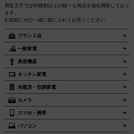
買取王子では60種類以上の様々な商品を強化買取しており
ます。
お気軽にぜひ一緒に箱に入れてお売りください。
ブランド品
一般家電
ルイ・ヴィトン
エルメス
LOUIS VUITTON
HERMES
シャネル
グッチ
コーチ
CHANEL
GUCCI
COACH
美容機器
掃除機
アイロン
ミシン
電話機・FAX
電池・充電池
プラダ
フェリージ
ゴヤール
PRADA
Felisi
GOYARD
キッチン家電
ポーター
美顔器
脱毛器
家電買取の詳細はこちら
ヘアドライヤー
トゥミ
トリー バーチ
ヘアアイロン
EMS
フェイ
PORTER
TUMI
TORY BURCH
スケア
ボディケア
マッサージ機
電気シェーバー
電動歯ブ
ロレックス
オメガ
ROLEX
OMEGA
冷暖房・空調家電
オーブンレンジ・電子レンジ
炊飯器・精米機
ホットプレー
ラシ
アンテプリマ
バレンシアガ
ANTEPRIMA
BALENCIAGA
ト・たこ焼き器
ホームベーカリー
電気圧力鍋
ミキサー・カ
カメラ
ボッテガ・ヴェネタ
バーバリー
ストーブ
ファンヒーター
電気ヒーター
ふとん乾燥機
加湿
ッター
調理家電
美容機器の詳細はこちら
ワインセラー
Bottega Veneta
BURBERRY
器、除湿器
空気清浄器
扇風機
サーキュレーター
ブルガリ
カルティエ
BVLGARI
Cartier
スマホ・携帯
ニコン
Canon
ソニー
富士フイルム
オリンパス
パナソニ
キッチン家電買取の
ドルチェ＆ガッバーナ
フェンディ
Dolce&Gabbana
FENDI
ック
一眼レフカメラ
家電買取の詳細はこちら
コンパクトデジカメ（コンデジ）
ミラ
詳細はこちら
パソコン
ロエベ
ティファニー
Loewe
Tiffany&Co.
iPhone
Xperia
Android
携帯電話
ポータブル充電器
スマー
ーレス一眼
一眼レフ レンズ各種
レンズフィルター
一脚・三
トフォンアクセサリー