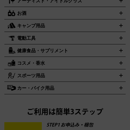
アーティスト・アイドルグッズ
アルマーニ
フェンディ
VTuberグッズ
缶バッジ
アクリルグッズ
ラバスト
タペスト
ARMANI
FENDI
リー
抱き枕カバー
おもちゃ買取の詳細はこちら
一番くじ
ぬいぐるみ
トレーディングカード買取の詳細はこちら
フランクミュラー
グッチ
ゲーム買取の詳細はこちら
FRANCK MULLER
GUCCI
お酒
ライブDVD・Blu-ray
映像ソフト
アイドルCD
写真集
ペン
ハミルトン
ハリー･ウィンストン
Hamilton
Harry Winston
ライト
タオル
アニメ・キャラクターグッズ
Tシャツ
パーカー
はっぴ
生写真
ジャー
キャンプ用品
エルメス
ルミノックス
HERMES
LUMINOX
ウイスキー
ワイン
ブランデー
日本酒・焼酎
各種アルコー
ジ
アクリルキーホルダー
買取の詳細はこちら
トートバッグ
リュック
缶バッ
ル
ジ
ベースボールシャツ
うちわ
電動工具
テント・タープ
時計買取の詳細はこちら
寝袋・キャンプ寝具
ザック・リュック
発電
機
ナイフ
バーナー・バーベキューコンロ
お酒買取の詳細はこちら
ランタン・ライ
アーティスト・アイドルグッズ
健康食品・サプリメント
穴あけ・締付工具
切断工具
研磨工具
電動工具・充電工具
ト
クッカー・調理器具
キャンプテーブル・椅子
登山靴・ト
買取の詳細はこちら
レッキングシューズ
アウトドア用品
ハンディGPS、レインウエアなど
コスメ・香水
サントリー
アサヒ
MLM
サントリーウエルネス
カルピス
電動工具買取の詳細はこちら
スポーツ用品
SK-II
健康食品・サプリメント
シャネル
ドゥ・ラ・メール
キャンプ用品買取の詳細はこちら
エスケーツー
CHANEL
資生堂
買取の詳細はこちら
ポーラ
アディクション
DE LA MER
SHISEIDO
POLA
カー・バイク用品
ゴルフクラブ・ゴルフ用品
ドライバー
アイアンセット
フェ
アユーラ
アールエムケー
アルビオ
ADDICTION
AYURA
RMK
アウェイウッド
ウェッジ
パター
ユーティリティ
テニスラ
ン
アンプリチュード
イヴ・サンローラン
ALBION
Amplitude
タイヤ
ブレーキパーツ
カーナビ
クラッチ
ドライブレコー
ケット
バドミントンラケット
イプサ
エスティローダー
YVES SAINT LAURENT
IPSA
ダー
カーオーディオ
エスト
エレガンス
エリクシー
ESTEE LAUDER
est
Elégance
ご利用は簡単3ステップ
ル
オッペン化粧品
オバジ
花王
カネボ
ELIXIR
Obagi
Kao
ウ
KANEBO
STEP1 お申込み・梱包