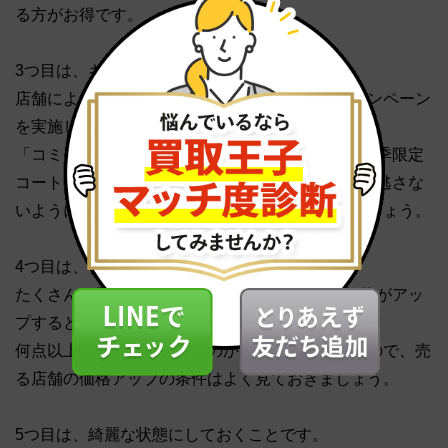
る方がお得です。
3つ目は、キャンペーンを活用することです。
店舗によっては、定期的に特定の商品の買取キャンペーン
を実施していることがあります。
「コミック作品の買取価格20パーセントUP」「冬季限定
コート買取価格10パーセントUP」などの告知は見逃さな
いように定期的にサイトをチェックすると良いでしょう。
4つ目は、まとめて売ることです。
たくさんの量を1度にまとめて売った方が買取価格がアッ
プするというケースはよくあります。
何点以上から価格が上がるのかは店舗ごとに違うので、売
る店舗の価格アップの条件はよく見ておきましょう。
5つ目は、綺麗な状態にしておくことです。