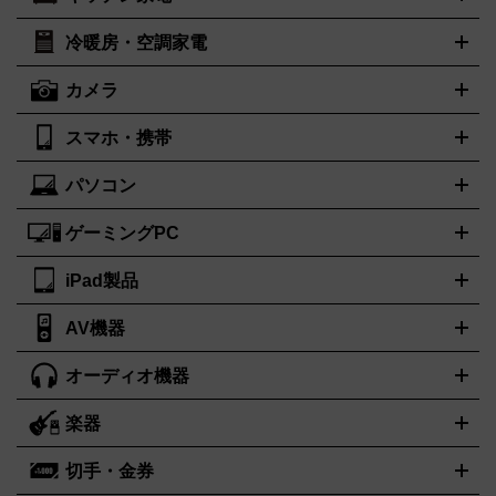
ポーター
美顔器
脱毛器
家電買取の詳細はこちら
ヘアドライヤー
トゥミ
トリー バーチ
ヘアアイロン
EMS
フェイ
PORTER
TUMI
TORY BURCH
スケア
ボディケア
マッサージ機
電気シェーバー
電動歯ブ
ロレックス
オメガ
ROLEX
OMEGA
冷暖房・空調家電
オーブンレンジ・電子レンジ
炊飯器・精米機
ホットプレー
ラシ
アンテプリマ
バレンシアガ
ANTEPRIMA
BALENCIAGA
ト・たこ焼き器
ホームベーカリー
電気圧力鍋
ミキサー・カ
カメラ
ボッテガ・ヴェネタ
バーバリー
ストーブ
ファンヒーター
電気ヒーター
ふとん乾燥機
加湿
ッター
調理家電
美容機器の詳細はこちら
ワインセラー
Bottega Veneta
BURBERRY
器、除湿器
空気清浄器
扇風機
サーキュレーター
ブルガリ
カルティエ
BVLGARI
Cartier
スマホ・携帯
ニコン
Canon
ソニー
富士フイルム
オリンパス
パナソニ
キッチン家電買取の
ドルチェ＆ガッバーナ
フェンディ
Dolce&Gabbana
FENDI
ック
一眼レフカメラ
家電買取の詳細はこちら
コンパクトデジカメ（コンデジ）
ミラ
詳細はこちら
パソコン
ロエベ
ティファニー
Loewe
Tiffany&Co.
iPhone
Xperia
Android
携帯電話
ポータブル充電器
スマー
ーレス一眼
一眼レフ レンズ各種
レンズフィルター
一脚・三
トフォンアクセサリー
脚
ゲーミングPC
ノートパソコン
ブランド品買取の詳細はこちら
デスクトップパソコン
Mac
パソコンパー
ツ
PCモニター
スマホ・携帯買取の詳細はこちら
パソコン周辺機器
電子ブックリーダー
プリ
カメラ買取の詳細はこちら
iPad製品
デスクトップ
ノートパソコン
PCパーツ
周辺機器
ンター
AV機器
iPad
iPad Pro
ゲーミングPC買取の詳細はこちら
iPad Air
iPad mini
パソコン買取の詳細はこちら
オーディオ機器
ブルーレイ・DVDレコーダー
iPad製品買取の詳細はこちら
音楽プレイヤー
プロジェクタ
ー
ラジカセ
ラジオ
ミニコンポ・システムコンポ
ビデオデ
楽器
スピーカー
プリメインアンプ
レコードプレーヤー・ターンテ
ッキ
カラオケ機器
テレビ
ブルーレイ・DVDプレーヤー
マ
ーブル
CDプレイヤー
イヤホン
真空管アンプ
オープンリー
イク
リモコン
ICレコーダー
記録メディア
映像用ケーブル
切手・金券
ギター
ベース
アコギ
バイオリン
サックス
フルート
キ
ルデッキ
ヘッドホン
チューナー
AVアンプ
MDプレーヤ