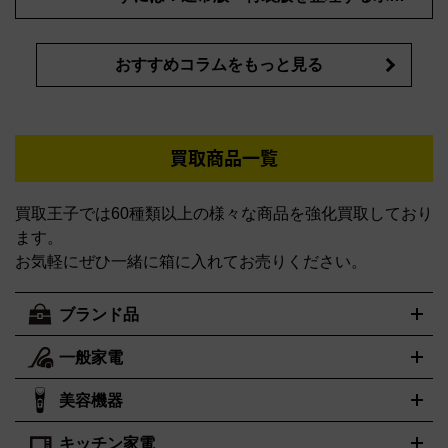
ント
おすすめコラムをもっと見る
買取商品一覧
買取王子では60種類以上の様々な商品を強化買取しており
ます。
お気軽にぜひ一緒に箱に入れてお売りください。
ブランド品
一般家電
ルイ・ヴィトン
エルメス
LOUIS VUITTON
HERMES
シャネル
グッチ
コーチ
CHANEL
GUCCI
COACH
美容機器
掃除機
アイロン
ミシン
電話機・FAX
電池・充電池
プラダ
フェリージ
ゴヤール
PRADA
Felisi
GOYARD
キッチン家電