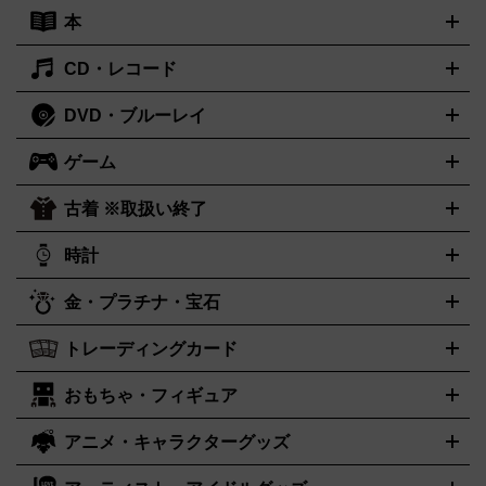
ーボード
アンプ
エフェクター
ー
イコライザー
DATデッキ
ホームシアター・サラウンドセ
本
切手シート
クオカード
テレホンカード
ANA（全日空）株主
ット
ウーファー
AV機器買取の詳細はこちら
ワイヤレス・ポータブルスピーカー
スマー
優待券
JCBギフトカード
楽器買取の詳細はこちら
はがき・年賀状
トスピーカー
交換針・カートリッジ
音響用ケーブル
記録媒
CD・レコード
漫画・コミック
小説
ビジネス書
医学書・教育書
哲学・人
体
文書
趣味・暮らし本
切手・金券買取の詳細はこちら
写真集・絵本
DVD・ブルーレイ
J-POP
アニメ・ゲーム
サウンドトラック
ロック
ハードロ
オーディオ買取の詳細はこちら
ック・ヘヴィーメタル
本買取の詳細はこちら
ジャズ
クラシック
ソウル・R＆B
歌
ゲーム
映画
ドラマ
アニメ
ミュージックビデオ
アイドル
スポー
謡曲・演歌
洋楽
K-POP
ブルース・カントリー
ヒップホッ
ツ
お笑い
ドキュメンタリー
舞台・ステージ
プ
ダンス・エレクトロニカ
フュージョン
ワールド
ヒーリ
古着 ※取扱い終了
ニンテンドー Switch2
ニンテンドー Switch
ング・ニューエイジ
キッズ・ファミリー
日本の伝統芸能・芸
スイッチ2
スイッチ
ニンテンドー 3DS
DVD買取の詳細はこちら
ニンテンドー DS
PS5
PS4
能
カラオケ
スポーツ・カルチャー
プレステ5
時計
PS3
PS Vita
PSP
PS4 pro
PS2
プ
プレステ4
プレステ3
古着買取の詳細はこちら
レイステーション
PS VR
ゲームボーイ
ゲームボーイアドバ
CD・レコード買取の詳細はこちら
金・プラチナ・宝石
ンス
ロレックス
Wii
Wii U
ゲームキューブ
オメガ
XBOX One
タグホイヤー
XBOX One
ROLEX
OMEGA
TAG Heuer
X
XBOX One S
XBOX 360
ファミコン
スーパーファミコ
カシオ
セイコー
G-SHOCK
SEIKO
CASIO
Gショック
トレーディングカード
ゴールド
インゴット
コイン・金貨
メダル・記念品
ジュエ
ン
ニンテンドー64
セガサターン
ドリームキャスト
PCエ
パネライ
カルティエ
スウォッチ
Panerai
Cartier
Swatch
リー・宝石
シルバーアクセサリー
銀食器・カトラリー
ンジン
ネオジオ
メガドライブ
PCゲーム
ゲームパッド
おもちゃ・フィギュア
センチュリー
ポケモンカード
遊戯王
タイメックス
ワンピースカード
デュエルマスター
CENTURY
TIMEX
メモリーカード
アーケードスティック
レーシングコントロー
ズ
ホロライブ オフィシャルカードゲーム
金・プラチナ買取の詳細はこちら
サプライ品
未開封
ラー
ヘッドセット
amiibo
ニンテンドークラシックミニファ
シチズン
プレゲ
ブルガリ
CITIZEN
Breguet
BVLGARI
アニメ・キャラクターグッズ
フィギュア
プラモデル
ミニカー
レトロトイ
エアガン・モ
ボックス
未開封パック
その他カードゲーム
その他コレクシ
ミコン
ニンテンドークラシックミニスーパーファミコン
メガ
ダニエル・ウェリントン
ディーゼル
Daniel Wellington
Diesel
デルガン
ドール
鉄道模型
ョンカード
ドライブミニ
レトロフリーク
レトロゲーム互換機