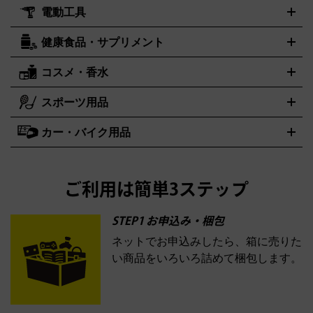
ル
ジ
ベースボールシャツ
うちわ
電動工具
テント・タープ
時計買取の詳細はこちら
寝袋・キャンプ寝具
ザック・リュック
発電
機
ナイフ
バーナー・バーベキューコンロ
お酒買取の詳細はこちら
ランタン・ライ
アーティスト・アイドルグッズ
健康食品・サプリメント
穴あけ・締付工具
切断工具
研磨工具
電動工具・充電工具
ト
クッカー・調理器具
キャンプテーブル・椅子
登山靴・ト
買取の詳細はこちら
レッキングシューズ
アウトドア用品
ハンディGPS、レインウエアなど
コスメ・香水
サントリー
アサヒ
MLM
サントリーウエルネス
カルピス
電動工具買取の詳細はこちら
スポーツ用品
SK-II
健康食品・サプリメント
シャネル
ドゥ・ラ・メール
キャンプ用品買取の詳細はこちら
エスケーツー
CHANEL
資生堂
買取の詳細はこちら
ポーラ
アディクション
DE LA MER
SHISEIDO
POLA
カー・バイク用品
ゴルフクラブ・ゴルフ用品
ドライバー
アイアンセット
フェ
アユーラ
アールエムケー
アルビオ
ADDICTION
AYURA
RMK
アウェイウッド
ウェッジ
パター
ユーティリティ
テニスラ
ン
アンプリチュード
イヴ・サンローラン
ALBION
Amplitude
タイヤ
ブレーキパーツ
カーナビ
クラッチ
ドライブレコー
ケット
バドミントンラケット
イプサ
エスティローダー
YVES SAINT LAURENT
IPSA
ダー
カーオーディオ
エスト
エレガンス
エリクシー
ESTEE LAUDER
est
Elégance
ご利用は簡単3ステップ
ル
オッペン化粧品
オバジ
花王
カネボ
ELIXIR
Obagi
Kao
ウ
KANEBO
STEP1 お申込み・梱包
ネットでお申込みしたら、箱に売りた
コスメ・香水買取の
い商品をいろいろ詰めて梱包します。
詳細はこちら