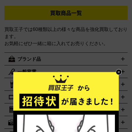
買取商品一覧
買取王子では60種類以上の様々な商品を強化買取しており
ます。
お気軽にぜひ一緒に箱に入れてお売りください。
ブランド品
一般家電
ルイ・ヴィトン
エルメス
LOUIS VUITTON
HERMES
シャネル
グッチ
コーチ
CHANEL
GUCCI
COACH
美容機器
掃除機
アイロン
ミシン
電話機・FAX
電池・充電池
プラダ
フェリージ
ゴヤール
PRADA
Felisi
GOYARD
キッチン家電
ポーター
美顔器
脱毛器
家電買取の詳細はこちら
ヘアドライヤー
トゥミ
トリー バーチ
ヘアアイロン
EMS
フェイ
PORTER
TUMI
TORY BURCH
スケア
ボディケア
マッサージ機
電気シェーバー
電動歯ブ
ロレックス
オメガ
ROLEX
OMEGA
冷暖房・空調家電
オーブンレンジ・電子レンジ
炊飯器・精米機
ホットプレー
ラシ
アンテプリマ
バレンシアガ
ANTEPRIMA
BALENCIAGA
ト・たこ焼き器
ホームベーカリー
電気圧力鍋
ミキサー・カ
カメラ
ボッテガ・ヴェネタ
バーバリー
ストーブ
ファンヒーター
電気ヒーター
ふとん乾燥機
加湿
ッター
調理家電
美容機器の詳細はこちら
ワインセラー
Bottega Veneta
BURBERRY
器、除湿器
空気清浄器
扇風機
サーキュレーター
ブルガリ
カルティエ
BVLGARI
Cartier