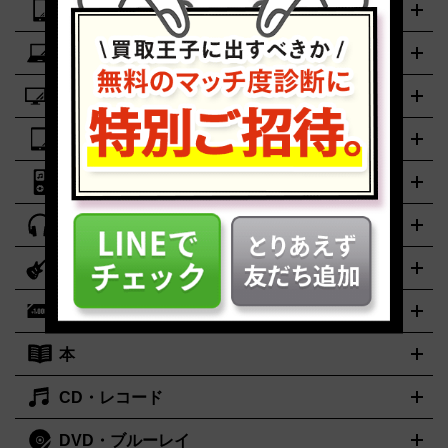
スマホ・携帯
ニコン
Canon
ソニー
富士フイルム
オリンパス
パナソニ
キッチン家電買取の
ドルチェ＆ガッバーナ
フェンディ
Dolce&Gabbana
FENDI
ック
一眼レフカメラ
家電買取の詳細はこちら
コンパクトデジカメ（コンデジ）
ミラ
詳細はこちら
パソコン
ロエベ
ティファニー
Loewe
Tiffany&Co.
iPhone
Xperia
Android
携帯電話
ポータブル充電器
スマー
ーレス一眼
一眼レフ レンズ各種
レンズフィルター
一脚・三
トフォンアクセサリー
脚
ゲーミングPC
ノートパソコン
ブランド品買取の詳細はこちら
デスクトップパソコン
Mac
パソコンパー
ツ
PCモニター
スマホ・携帯買取の詳細はこちら
パソコン周辺機器
電子ブックリーダー
プリ
カメラ買取の詳細はこちら
iPad製品
デスクトップ
ノートパソコン
PCパーツ
周辺機器
ンター
AV機器
iPad
iPad Pro
ゲーミングPC買取の詳細はこちら
iPad Air
iPad mini
パソコン買取の詳細はこちら
オーディオ機器
ブルーレイ・DVDレコーダー
iPad製品買取の詳細はこちら
音楽プレイヤー
プロジェクタ
ー
ラジカセ
ラジオ
ミニコンポ・システムコンポ
ビデオデ
楽器
スピーカー
プリメインアンプ
レコードプレーヤー・ターンテ
ッキ
カラオケ機器
テレビ
ブルーレイ・DVDプレーヤー
マ
ーブル
CDプレイヤー
イヤホン
真空管アンプ
オープンリー
イク
リモコン
ICレコーダー
記録メディア
映像用ケーブル
切手・金券
ギター
ベース
アコギ
バイオリン
サックス
フルート
キ
ルデッキ
ヘッドホン
チューナー
AVアンプ
MDプレーヤ
ーボード
アンプ
エフェクター
ー
イコライザー
DATデッキ
ホームシアター・サラウンドセ
本
切手シート
クオカード
テレホンカード
ANA（全日空）株主
ット
ウーファー
AV機器買取の詳細はこちら
ワイヤレス・ポータブルスピーカー
スマー
優待券
JCBギフトカード
楽器買取の詳細はこちら
はがき・年賀状
トスピーカー
交換針・カートリッジ
音響用ケーブル
記録媒
CD・レコード
漫画・コミック
小説
ビジネス書
医学書・教育書
哲学・人
体
文書
趣味・暮らし本
切手・金券買取の詳細はこちら
写真集・絵本
DVD・ブルーレイ
J-POP
アニメ・ゲーム
サウンドトラック
ロック
ハードロ