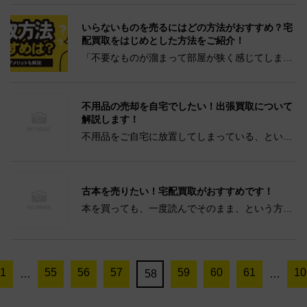
く、医学部を卒業してからは使わなくなった医学
書が家に眠っているという方も少なくないでしょ
いらないものを売るにはどの方法がおすすめ？宅
う。 医学書は量が多...
配買取をはじめとした方法をご紹介！
「不要なものが溜まって部屋が狭く感じてしま
う」 「不用品を処分するのはもったいないけど、
店舗で買い取ってもらうのは面倒」 このような悩
みを抱えている方も多いのではないでしょうか。
不用品の売却を自宅でしたい！出張買取について
例えば、ピアノのよう...
解説します！
不用品をご自宅に放置してしまっている、という
方はいませんか。 不用品は、捨てる前に一度買い
取り専門店の査定に出してみましょう。 自分では
ガラクタだと思っているものでも、意外と高い査
古本を売りたい！宅配買取がおすすめです！
定額がつくこともあ...
本を買っても、一度読んでそのまま、という方は
多いのではないでしょうか。 新しい本を買いたく
ても本棚に空きがない、そんな時には古本を売っ
てみるという方法をおすすめします。 今回は、古
本の中でもどのよう...
1
55
56
57
59
60
61
10
…
58
…