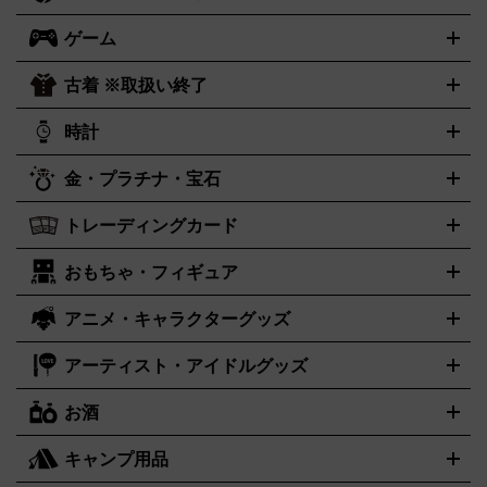
オーディオ買取の詳細はこちら
ック・ヘヴィーメタル
本買取の詳細はこちら
ジャズ
クラシック
ソウル・R＆B
歌
ゲーム
映画
ドラマ
アニメ
ミュージックビデオ
アイドル
スポー
謡曲・演歌
洋楽
K-POP
ブルース・カントリー
ヒップホッ
ツ
お笑い
ドキュメンタリー
舞台・ステージ
プ
ダンス・エレクトロニカ
フュージョン
ワールド
ヒーリ
古着 ※取扱い終了
ニンテンドー Switch2
ニンテンドー Switch
ング・ニューエイジ
キッズ・ファミリー
日本の伝統芸能・芸
スイッチ2
スイッチ
ニンテンドー 3DS
DVD買取の詳細はこちら
ニンテンドー DS
PS5
PS4
能
カラオケ
スポーツ・カルチャー
プレステ5
時計
PS3
PS Vita
PSP
PS4 pro
PS2
プ
プレステ4
プレステ3
古着買取の詳細はこちら
レイステーション
PS VR
ゲームボーイ
ゲームボーイアドバ
CD・レコード買取の詳細はこちら
金・プラチナ・宝石
ンス
ロレックス
Wii
Wii U
ゲームキューブ
オメガ
XBOX One
タグホイヤー
XBOX One
ROLEX
OMEGA
TAG Heuer
X
XBOX One S
XBOX 360
ファミコン
スーパーファミコ
カシオ
セイコー
G-SHOCK
SEIKO
CASIO
Gショック
トレーディングカード
ゴールド
インゴット
コイン・金貨
メダル・記念品
ジュエ
ン
ニンテンドー64
セガサターン
ドリームキャスト
PCエ
パネライ
カルティエ
スウォッチ
Panerai
Cartier
Swatch
リー・宝石
シルバーアクセサリー
銀食器・カトラリー
ンジン
ネオジオ
メガドライブ
PCゲーム
ゲームパッド
おもちゃ・フィギュア
センチュリー
ポケモンカード
遊戯王
タイメックス
ワンピースカード
デュエルマスター
CENTURY
TIMEX
メモリーカード
アーケードスティック
レーシングコントロー
ズ
ホロライブ オフィシャルカードゲーム
金・プラチナ買取の詳細はこちら
サプライ品
未開封
ラー
ヘッドセット
amiibo
ニンテンドークラシックミニファ
シチズン
プレゲ
ブルガリ
CITIZEN
Breguet
BVLGARI
アニメ・キャラクターグッズ
フィギュア
プラモデル
ミニカー
レトロトイ
エアガン・モ
ボックス
未開封パック
その他カードゲーム
その他コレクシ
ミコン
ニンテンドークラシックミニスーパーファミコン
メガ
ダニエル・ウェリントン
ディーゼル
Daniel Wellington
Diesel
デルガン
ドール
鉄道模型
ョンカード
ドライブミニ
レトロフリーク
レトロゲーム互換機
アーティスト・アイドルグッズ
アルマーニ
フェンディ
VTuberグッズ
缶バッジ
アクリルグッズ
ラバスト
タペスト
ARMANI
FENDI
リー
抱き枕カバー
おもちゃ買取の詳細はこちら
一番くじ
ぬいぐるみ
トレーディングカード買取の詳細はこちら
フランクミュラー
グッチ
ゲーム買取の詳細はこちら
FRANCK MULLER
GUCCI
お酒
ライブDVD・Blu-ray
映像ソフト
アイドルCD
写真集
ペン
ハミルトン
ハリー･ウィンストン
Hamilton
Harry Winston
ライト
タオル
アニメ・キャラクターグッズ
Tシャツ
パーカー
はっぴ
生写真
ジャー
キャンプ用品
エルメス
ルミノックス
HERMES
LUMINOX
ウイスキー
ワイン
ブランデー
日本酒・焼酎
各種アルコー
ジ
アクリルキーホルダー
買取の詳細はこちら
トートバッグ
リュック
缶バッ