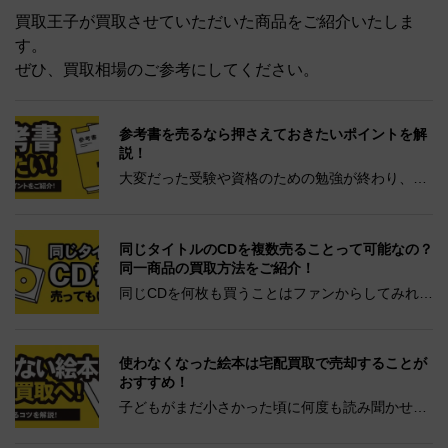
買取王子が買取させていただいた商品をご紹介いたしま
す。
ぜひ、買取相場のご参考にしてください。
参考書を売るなら押さえておきたいポイントを解
説！
大変だった受験や資格のための勉強が終わり、こ
れから新しく楽しい生活が待っているなか、勉強
に使ったものを見たくないと考えてしまう方もい
るでしょう。 また、もう使わないからと断捨離し
同じタイトルのCDを複数売ることって可能なの？
てしまいたい方もいる...
同一商品の買取方法をご紹介！
同じCDを何枚も買うことはファンからしてみれ
ば、ランキングを上位に入れるためにも、特典を
得るためにも、必要なことかもしれません。 しか
し、観賞用や保存用として取っておいても、必要
使わなくなった絵本は宅配買取で売却することが
な数は限られてきます。...
おすすめ！
子どもがまだ小さかった頃に何度も読み聞かせし
た絵本や、文字が読めるようになった頃に自分で