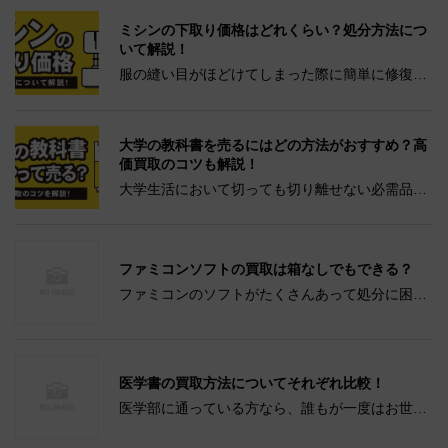
繰り返し読んでいた児童書。 もう読まなくなって
しまったとはいえ、処分してしまうのはなんだか
ミシンの下取り価格はどれくらい？処分方法につ
さみしい気分になって...
いて解説！
服の縫い目がほどけてしまった際に簡単に修復で
きることから、男女問わず多くの方が持っている
ミシン。 普段生活をする中で使用する機会がな
く、何年も収納の中で眠りっぱなしになっている
大学の教科書を売るにはどの方法がおすすめ？高
方は多くいらっしゃるか...
価買取のコツも解説！
大学生活において切っても切り離せない必需品で
ある教科書。 3年生の後期や4年生になって授業が
終わり、必要でなくなった後も持ち続けていると
いう方も多いのではないでしょうか。 今後使用す
ファミコンソフトの買取は箱なしでもできる？
る可能性がなく、思...
ファミコンのソフトがたくさんあって処分に困っ
ている方はいませんか。 子どもの頃に買ったり、
大人になってから懐かしさにかられて購入したり
しても、特に遊んだりするわけでもなく家のスペ
ースを圧迫してしまっ...
医学書の買取方法についてそれぞれ比較！
医学部に通っている方なら、誰もが一度はお世話
になるのが医学書です。 しかし専門的な内容が多