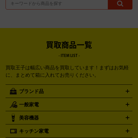
買取商品一覧
- ITEM LIST -
買取王子は幅広い商品を買取しています！
まずはお気軽
に、まとめて箱に入れてお売りください。
ブランド品
一般家電
ルイ・ヴィトン
エルメス
LOUIS VUITTON
HERMES
シャネル
グッチ
コーチ
CHANEL
GUCCI
COACH
美容機器
掃除機
アイロン
ミシン
電話機・FAX
電池・充電池
プラダ
フェリージ
ゴヤール
PRADA
Felisi
GOYARD
キッチン家電
ポーター
美顔器
脱毛器
家電買取の詳細はこちら
ヘアドライヤー
トゥミ
ヘアアイロン
EMS
フェ
PORTER
TUMI