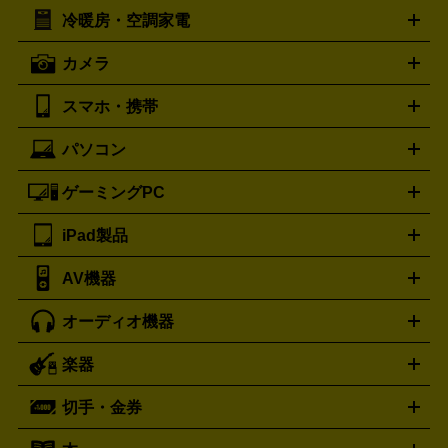
イスケア
ボディケア
マッサージ機
電気シェーバー
電動
トリー バーチ
ロレックス
TORY BURCH
ROLEX
冷暖房・空調家電
オーブンレンジ・電子レンジ
炊飯器・精米機
ホットプレー
歯ブラシ
オメガ
アンテプリマ
OMEGA
ANTEPRIMA
ト・たこ焼き器
ホームベーカリー
電気圧力鍋
ミキサー・カ
カメラ
バレンシアガ
ストーブ
ファンヒーター
電気ヒーター
ふとん乾燥機
加
ッター
調理家電
BALENCIAGA
美容機器の詳細はこちら
ワインセラー
湿器、除湿器
空気清浄器
扇風機
サーキュレーター
ボッテガ・ヴェネタ
バーバリー
Bottega Veneta
BURBERRY
スマホ・携帯
ニコン
Canon
ソニー
富士フイルム
オリンパス
パナソニ
キッチン家電買取の
ブルガリ
カルティエ
BVLGARI
Cartier
ック
一眼レフカメラ
家電買取の詳細はこちら
コンパクトデジカメ（コンデジ）
ミラ
詳細はこちら
パソコン
ドルチェ＆ガッバーナ
フェンディ
Dolce&Gabbana
FENDI
iPhone
Xperia
Android
携帯電話
ポータブル充電器
スマ
ーレス一眼
一眼レフ レンズ各種
レンズフィルター
一脚・
ートフォンアクセサリー
三脚
ロエベ
ティファニー
Loewe
Tiffany&Co.
ゲーミングPC
ノートパソコン
デスクトップパソコン
Mac
パソコンパー
ツ
PCモニター
スマホ・携帯買取の詳細はこちら
パソコン周辺機器
電子ブックリーダー
プ
カメラ買取の詳細はこちら
ブランド品買取の詳細はこちら
iPad製品
デスクトップ
ノートパソコン
PCパーツ
周辺機器
リンター
AV機器
iPad
iPad Pro
ゲーミングPC買取の詳細はこちら
iPad Air
iPad mini
パソコン買取の詳細はこちら
オーディオ機器
ブルーレイ・DVDレコーダー
iPad製品買取の詳細はこちら
音楽プレイヤー
プロジェクタ
ー
ラジカセ
ラジオ
ミニコンポ・システムコンポ
ビデオ
楽器
スピーカー
プリメインアンプ
レコードプレーヤー・ターンテ
デッキ
カラオケ機器
テレビ
ブルーレイ・DVDプレーヤ
ーブル
CDプレイヤー
イヤホン
真空管アンプ
オープンリ
ー
マイク
リモコン
ICレコーダー
記録メディア
映像用
切手・金券
ギター
ベース
アコギ
バイオリン
サックス
フルート
ールデッキ
ヘッドホン
チューナー
AVアンプ
MDプレーヤ
ケーブル
キーボード
アンプ
エフェクター
ー
イコライザー
DATデッキ
ホームシアター・サラウンドセ