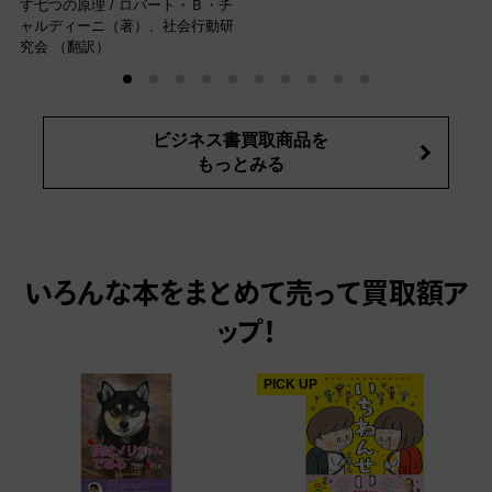
す七つの原理 / ロバート・Ｂ・チ
ャルディーニ（著）、社会行動研
究会 （翻訳）
ビジネス書買取商品を
もっとみる
いろんな本をまとめて売って
買取額ア
ップ！
PICK UP