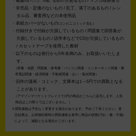
蔵書印
があるもの / マンガ喫茶落ち
ハンコ、印鑑、名前印
非売品・定価のないもの / 乱丁、落丁のあるもの / レン
タル品、審査用などの未使用品
表紙カバーがないもの
コンビニコミック含む
付録付きで付録が欠損しているもの / 問題集で回答集が
欠損しているもの / 語学本などでCDが欠損しているもの
/ カセットテープを使用した教材
以下のものは発行から5年未満のみ、お取扱いいたしま
す。
辞書・地図・問題集・参考書・パソコン関連・インターネット関連・携
帯電話関連・経済関連・不動産関連・占い・風水関連
旧作の漫画・コミック、文庫本は1～5円での買取となる
ことがあります。
アマゾンマーケットプレイスで1円の商品がこちらに該当します。人気
商品はこの限りではございません。
買取価格は予告なく変更する場合があります。予めご了承ください。
査
定結果は、お荷物到着時の買取価格を基準に商品の状態(汚れ・傷・不備)
によって、減額となる場合がございます。