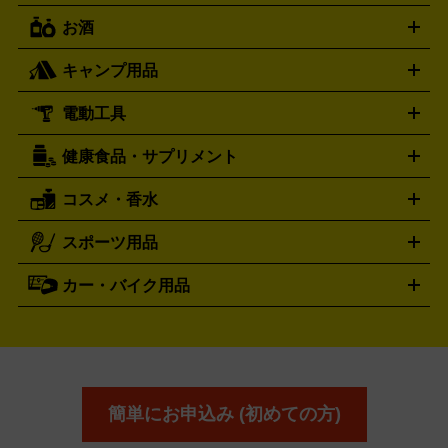
トリー
抱き枕カバー
おもちゃ買取の詳細はこちら
一番くじ
ぬいぐるみ
トレーディングカード買取の詳細はこちら
フランクミュラー
グッチ
ゲーム買取の詳細はこちら
FRANCK MULLER
GUCCI
お酒
ライブDVD・Blu-ray
映像ソフト
アイドルCD
写真集
ペン
ハミルトン
ハリー･ウィンストン
Hamilton
Harry Winston
ライト
タオル
アニメ・キャラクターグッズ
Tシャツ
パーカー
はっぴ
生写真
ジャー
キャンプ用品
エルメス
ルミノックス
HERMES
LUMINOX
ウイスキー
ワイン
ブランデー
日本酒・焼酎
各種アルコ
ジ
アクリルキーホルダー
買取の詳細はこちら
トートバッグ
リュック
缶バッ
ール
ジ
ベースボールシャツ
うちわ
電動工具
テント・タープ
時計買取の詳細はこちら
寝袋・キャンプ寝具
ザック・リュック
発電
機
ナイフ
バーナー・バーベキューコンロ
お酒買取の詳細はこちら
ランタン・ライ
アーティスト・アイドルグッズ
健康食品・サプリメント
穴あけ・締付工具
切断工具
研磨工具
電動工具・充電工具
ト
クッカー・調理器具
キャンプテーブル・椅子
登山靴・ト
買取の詳細はこちら
レッキングシューズ
アウトドア用品
コスメ・香水
サントリー
アサヒ
MLM
サントリーウエルネス
カルピス
ハンディGPS、レインウエアなど
電動工具買取の詳細はこちら
スポーツ用品
SK-II
健康食品・サプリメント
シャネル
ドゥ・ラ・メール
キャンプ用品買取の詳細はこちら
エスケーツー
CHANEL
資生堂
買取の詳細はこちら
ポーラ
アディクション
DE LA MER
SHISEIDO
POLA
カー・バイク用品
ゴルフクラブ・ゴルフ用品
ドライバー
アイアンセット
フェ
アユーラ
アールエムケー
アルビ
ADDICTION
AYURA
RMK
アウェイウッド
ウェッジ
パター
ユーティリティ
テニス
オン
アンプリチュード
イヴ・サンローラ
ALBION
Amplitude
タイヤ
ブレーキパーツ
カーナビ
クラッチ
ドライブレコ
ラケット
バドミントンラケット
ン
イプサ
エスティローダー
YVES SAINT LAURENT
IPSA
ーダー
カーオーディオ
エスト
エレガンス
エリクシ
ESTEE LAUDER
est
Elégance
ール
オッペン化粧品
オバジ
花王
カネ
ELIXIR
Obagi
Kao
ボウ
KANEBO
簡単にお申込み (初めての方)
コスメ・香水買取の