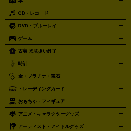
本
切手シート
クオカード
テレホンカード
ANA（全日空）株
ット
ウーファー
AV機器買取の詳細はこちら
ワイヤレス・ポータブルスピーカー
スマー
主優待券
JCBギフトカード
楽器買取の詳細はこちら
はがき・年賀状
トスピーカー
交換針・カートリッジ
音響用ケーブル
記録媒
CD・レコード
漫画・コミック
小説
ビジネス書
医学書・教育書
哲学・
体
人文書
趣味・暮らし本
切手・金券買取の詳細はこちら
写真集・絵本
DVD・ブルーレイ
J-POP
アニメ・ゲーム
サウンドトラック
ロック
ハード
オーディオ買取の詳細はこちら
ロック・ヘヴィーメタル
本買取の詳細はこちら
ジャズ
クラシック
ソウル・R＆
ゲーム
映画
ドラマ
アニメ
ミュージックビデオ
アイドル
スポ
B
歌謡曲・演歌
洋楽
K-POP
ブルース・カントリー
ヒッ
ーツ
お笑い
ドキュメンタリー
舞台・ステージ
プホップ
ダンス・エレクトロニカ
フュージョン
ワール
古着 ※取扱い終了
ニンテンドー Switch2
ニンテンドー Switch
ド
ヒーリング・ニューエイジ
キッズ・ファミリー
日本の伝
スイッチ2
スイッチ
ニンテンドー 3DS
DVD買取の詳細はこちら
ニンテンドー DS
PS5
PS4
統芸能・芸能
カラオケ
スポーツ・カルチャー
プレステ5
時計
PS3
PS Vita
PSP
PS4 pro
PS2
プレステ4
プレステ3
古着買取の詳細はこちら
プレイステーション
PS VR
ゲームボーイ
ゲームボーイア
CD・レコード買取の詳細はこちら
金・プラチナ・宝石
ドバンス
ロレックス
Wii
Wii U
オメガ
ゲームキューブ
XBOX One
XBOX
ROLEX
OMEGA
One X
XBOX One S
XBOX 360
ファミコン
スーパーファ
タグホイヤー
カシオ
セイコー
TAG Heuer
SEIKO
CASIO
トレーディングカード
ゴールド
インゴット
コイン・金貨
メダル・記念品
ジュ
ミコン
ニンテンドー64
セガサターン
ドリームキャスト
G-SHOCK
パネライ
カルティエ
Gショック
Panerai
Cartier
エリー・宝石
シルバーアクセサリー
銀食器・カトラリー
PCエンジン
ネオジオ
メガドライブ
PCゲーム
ゲームパッ
おもちゃ・フィギュア
スウォッチ
ポケモンカード
遊戯王
センチュリー
ワンピースカード
デュエルマスター
Swatch
CENTURY
ド
メモリーカード
アーケードスティック
レーシングコント
ズ
ホロライブ オフィシャルカードゲーム
サプライ品
未開
ローラー
ヘッドセット
amiibo
ニンテンドークラシックミニ
タイメックス
シチズン
プレゲ
TIMEX
CITIZEN
Breguet
アニメ・キャラクターグッズ
フィギュア
プラモデル
ミニカー
レトロトイ
エアガン・
封ボックス
金・プラチナ買取の詳細はこちら
未開封パック
その他カードゲーム
その他コレク
ファミコン
ニンテンドークラシックミニスーパーファミコン
ブルガリ
ダニエル・ウェリントン
BVLGARI
Daniel Wellington
モデルガン
ドール
鉄道模型
ションカード
メガドライブミニ
レトロフリーク
レトロゲーム互換機
アーティスト・アイドルグッズ
ディーゼル
アルマーニ
フェンディ
VTuberグッズ
缶バッジ
アクリルグッズ
ラバスト
タペス
Diesel
ARMANI
FENDI