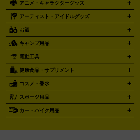
TIMEX
CITIZEN
Breguet
アニメ・キャラクターグッズ
フィギュア
プラモデル
ミニカー
レトロトイ
エアガン・
封ボックス
金・プラチナ買取の詳細はこちら
未開封パック
その他カードゲーム
その他コレク
ファミコン
ニンテンドークラシックミニスーパーファミコン
ブルガリ
ダニエル・ウェリントン
BVLGARI
Daniel Wellington
モデルガン
ドール
鉄道模型
ションカード
メガドライブミニ
レトロフリーク
レトロゲーム互換機
アーティスト・アイドルグッズ
ディーゼル
アルマーニ
フェンディ
VTuberグッズ
缶バッジ
アクリルグッズ
ラバスト
タペス
Diesel
ARMANI
FENDI
トリー
抱き枕カバー
おもちゃ買取の詳細はこちら
一番くじ
ぬいぐるみ
トレーディングカード買取の詳細はこちら
フランクミュラー
グッチ
ゲーム買取の詳細はこちら
FRANCK MULLER
GUCCI
お酒
ライブDVD・Blu-ray
映像ソフト
アイドルCD
写真集
ペン
ハミルトン
ハリー･ウィンストン
Hamilton
Harry Winston
ライト
タオル
アニメ・キャラクターグッズ
Tシャツ
パーカー
はっぴ
生写真
ジャー
キャンプ用品
エルメス
ルミノックス
HERMES
LUMINOX
ウイスキー
ワイン
ブランデー
日本酒・焼酎
各種アルコ
ジ
アクリルキーホルダー
買取の詳細はこちら
トートバッグ
リュック
缶バッ
ール
ジ
ベースボールシャツ
うちわ
電動工具
テント・タープ
時計買取の詳細はこちら
寝袋・キャンプ寝具
ザック・リュック
発電
機
ナイフ
バーナー・バーベキューコンロ
お酒買取の詳細はこちら
ランタン・ライ
アーティスト・アイドルグッズ
健康食品・サプリメント
穴あけ・締付工具
切断工具
研磨工具
電動工具・充電工具
ト
クッカー・調理器具
キャンプテーブル・椅子
登山靴・ト
買取の詳細はこちら
レッキングシューズ
アウトドア用品
コスメ・香水
サントリー
アサヒ
MLM
サントリーウエルネス
カルピス
ハンディGPS、レインウエアなど
電動工具買取の詳細はこちら
スポーツ用品
SK-II
健康食品・サプリメント
シャネル
ドゥ・ラ・メール
キャンプ用品買取の詳細はこちら
エスケーツー
CHANEL
資生堂
買取の詳細はこちら
ポーラ
アディクション
DE LA MER
SHISEIDO
POLA
カー・バイク用品
ゴルフクラブ・ゴルフ用品
ドライバー
アイアンセット
フェ
アユーラ
アールエムケー
アルビ
ADDICTION
AYURA
RMK
アウェイウッド
ウェッジ
パター
ユーティリティ
テニス
オン
アンプリチュード
イヴ・サンローラ
ALBION
Amplitude
タイヤ
ブレーキパーツ
カーナビ
クラッチ
ドライブレコ
ラケット
バドミントンラケット
ン
イプサ
エスティローダー
YVES SAINT LAURENT
IPSA
ーダー
カーオーディオ
エスト
エレガンス
エリクシ
ESTEE LAUDER
est
Elégance
ール
オッペン化粧品
オバジ
花王
カネ