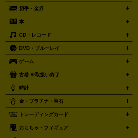
ーブル
CDプレイヤー
イヤホン
真空管アンプ
オープンリ
ー
マイク
リモコン
ICレコーダー
記録メディア
映像用
切手・金券
ギター
ベース
アコギ
バイオリン
サックス
フルート
ールデッキ
ヘッドホン
チューナー
AVアンプ
MDプレーヤ
ケーブル
キーボード
アンプ
エフェクター
ー
イコライザー
DATデッキ
ホームシアター・サラウンドセ
本
切手シート
クオカード
テレホンカード
ANA（全日空）株
ット
ウーファー
AV機器買取の詳細はこちら
ワイヤレス・ポータブルスピーカー
スマー
主優待券
JCBギフトカード
楽器買取の詳細はこちら
はがき・年賀状
トスピーカー
交換針・カートリッジ
音響用ケーブル
記録媒
CD・レコード
漫画・コミック
小説
ビジネス書
医学書・教育書
哲学・
体
人文書
趣味・暮らし本
切手・金券買取の詳細はこちら
写真集・絵本
DVD・ブルーレイ
J-POP
アニメ・ゲーム
サウンドトラック
ロック
ハード
オーディオ買取の詳細はこちら
ロック・ヘヴィーメタル
本買取の詳細はこちら
ジャズ
クラシック
ソウル・R＆
ゲーム
映画
ドラマ
アニメ
ミュージックビデオ
アイドル
スポ
B
歌謡曲・演歌
洋楽
K-POP
ブルース・カントリー
ヒッ
ーツ
お笑い
ドキュメンタリー
舞台・ステージ
プホップ
ダンス・エレクトロニカ
フュージョン
ワール
古着 ※取扱い終了
ニンテンドー Switch2
ニンテンドー Switch
ド
ヒーリング・ニューエイジ
キッズ・ファミリー
日本の伝
スイッチ2
スイッチ
ニンテンドー 3DS
DVD買取の詳細はこちら
ニンテンドー DS
PS5
PS4
統芸能・芸能
カラオケ
スポーツ・カルチャー
プレステ5
時計
PS3
PS Vita
PSP
PS4 pro
PS2
プレステ4
プレステ3
古着買取の詳細はこちら
プレイステーション
PS VR
ゲームボーイ
ゲームボーイア
CD・レコード買取の詳細はこちら
金・プラチナ・宝石
ドバンス
ロレックス
Wii
Wii U
オメガ
ゲームキューブ
XBOX One
XBOX
ROLEX
OMEGA
One X
XBOX One S
XBOX 360
ファミコン
スーパーファ
タグホイヤー
カシオ
セイコー
TAG Heuer
SEIKO
CASIO
トレーディングカード
ゴールド
インゴット
コイン・金貨
メダル・記念品
ジュ
ミコン
ニンテンドー64
セガサターン
ドリームキャスト
G-SHOCK
パネライ
カルティエ
Gショック
Panerai
Cartier
エリー・宝石
シルバーアクセサリー
銀食器・カトラリー
PCエンジン
ネオジオ
メガドライブ
PCゲーム
ゲームパッ
おもちゃ・フィギュア
スウォッチ
ポケモンカード
遊戯王
センチュリー
ワンピースカード
デュエルマスター
Swatch
CENTURY
ド
メモリーカード
アーケードスティック
レーシングコント
ズ
ホロライブ オフィシャルカードゲーム
サプライ品
未開
ローラー
ヘッドセット
amiibo
ニンテンドークラシックミニ
タイメックス
シチズン
プレゲ