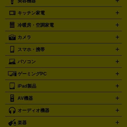
美容機器
掃除機
アイロン
ミシン
電話機・FAX
電池・充電池
プラダ
フェリージ
ゴヤール
PRADA
Felisi
GOYARD
キッチン家電
ポーター
美顔器
脱毛器
家電買取の詳細はこちら
ヘアドライヤー
トゥミ
ヘアアイロン
EMS
フェ
PORTER
TUMI
イスケア
ボディケア
マッサージ機
電気シェーバー
電動
トリー バーチ
ロレックス
TORY BURCH
ROLEX
冷暖房・空調家電
オーブンレンジ・電子レンジ
炊飯器・精米機
ホットプレー
歯ブラシ
オメガ
アンテプリマ
OMEGA
ANTEPRIMA
ト・たこ焼き器
ホームベーカリー
電気圧力鍋
ミキサー・カ
カメラ
バレンシアガ
ストーブ
ファンヒーター
電気ヒーター
ふとん乾燥機
加
ッター
調理家電
BALENCIAGA
美容機器の詳細はこちら
ワインセラー
湿器、除湿器
空気清浄器
扇風機
サーキュレーター
ボッテガ・ヴェネタ
バーバリー
Bottega Veneta
BURBERRY
スマホ・携帯
ニコン
Canon
ソニー
富士フイルム
オリンパス
パナソニ
キッチン家電買取の
ブルガリ
カルティエ
BVLGARI
Cartier
ック
一眼レフカメラ
家電買取の詳細はこちら
コンパクトデジカメ（コンデジ）
ミラ
詳細はこちら
パソコン
ドルチェ＆ガッバーナ
フェンディ
Dolce&Gabbana
FENDI
iPhone
Xperia
Android
携帯電話
ポータブル充電器
スマ
ーレス一眼
一眼レフ レンズ各種
レンズフィルター
一脚・
ートフォンアクセサリー
三脚
ロエベ
ティファニー
Loewe
Tiffany&Co.
ゲーミングPC
ノートパソコン
デスクトップパソコン
Mac
パソコンパー
ツ
PCモニター
スマホ・携帯買取の詳細はこちら
パソコン周辺機器
電子ブックリーダー
プ
カメラ買取の詳細はこちら
ブランド品買取の詳細はこちら
iPad製品
デスクトップ
ノートパソコン
PCパーツ
周辺機器
リンター
AV機器
iPad
iPad Pro
ゲーミングPC買取の詳細はこちら
iPad Air
iPad mini
パソコン買取の詳細はこちら
オーディオ機器
ブルーレイ・DVDレコーダー
iPad製品買取の詳細はこちら
音楽プレイヤー
プロジェクタ
ー
ラジカセ
ラジオ
ミニコンポ・システムコンポ
ビデオ
楽器
スピーカー
プリメインアンプ
レコードプレーヤー・ターンテ
デッキ
カラオケ機器
テレビ
ブルーレイ・DVDプレーヤ