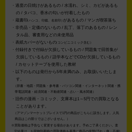
過度の日焼けがあるもの / 水濡れ、シミ、カビがあるも
の / タバコ、香水の匂いが付着したもの
蔵書印
があるもの / マンガ喫茶落ち
ハンコ、印鑑、名前印
非売品・定価のないもの / 乱丁、落丁のあるもの / レン
タル品、審査用などの未使用品
表紙カバーがないもの
コンビニコミック含む
付録付きで付録が欠損しているもの / 問題集で回答集が
欠損しているもの / 語学本などでCDが欠損しているもの
/ カセットテープを使用した教材
以下のものは発行から5年未満のみ、お取扱いいたしま
す。
辞書・地図・問題集・参考書・パソコン関連・インターネット関連・携
帯電話関連・経済関連・不動産関連・占い・風水関連
旧作の漫画・コミック、文庫本は1～5円での買取となる
ことがあります。
アマゾンマーケットプレイスで1円の商品がこちらに該当します。人気
商品はこの限りではございません。
買取価格は予告なく変更する場合があります。予めご了承ください。
査
定結果は、お荷物到着時の買取価格を基準に商品の状態(汚れ・傷・不備)