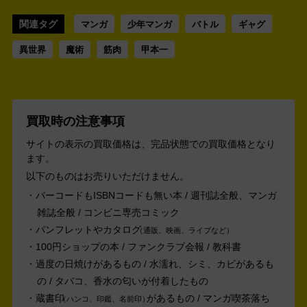
関連タグ
マンガ
少年マンガ
バトル
ギャグ
異世界
魔術
筋肉
甲本一
買取時の注意事項
サイトの表示の買取価格は、完品状態での買取価格となり
ます。
以下のものはお売りいただけません。
バーコードもISBNコードも無い本 / 週刊誌全般、マンガ
雑誌全般 / コンビニ専売コミック
パンフレットやカタログ
通販、映画、ライブなど
100円ショップの本 / ファンクラブ会報 / 教科書
過度の日焼けがあるもの / 水濡れ、シミ、カビがあるも
の / タバコ、香水の匂いが付着したもの
蔵書印
があるもの / マンガ喫茶落ち
ハンコ、印鑑、名前印