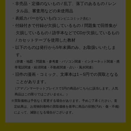
非売品・定価のないもの / 乱丁、落丁のあるもの / レン
タル品、審査用などの未使用品
表紙カバーがないもの
コンビニコミック含む
付録付きで付録が欠損しているもの / 問題集で回答集が
欠損しているもの / 語学本などでCDが欠損しているもの
/ カセットテープを使用した教材
以下のものは発行から5年未満のみ、お取扱いいたしま
す。
辞書・地図・問題集・参考書・パソコン関連・インターネット関連・携
帯電話関連・経済関連・不動産関連・占い・風水関連
旧作の漫画・コミック、文庫本は1～5円での買取となる
ことがあります。
アマゾンマーケットプレイスで1円の商品がこちらに該当します。人気
商品はこの限りではございません。
買取価格は予告なく変更する場合があります。予めご了承ください。
査
定結果は、お荷物到着時の買取価格を基準に商品の状態(汚れ・傷・不備)
によって、減額となる場合がございます。