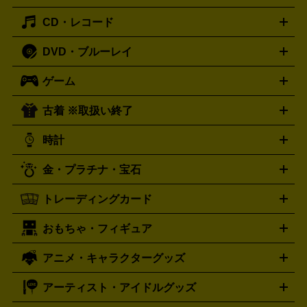
主優待券
JCBギフトカード
楽器買取の詳細はこちら
はがき・年賀状
トスピーカー
交換針・カートリッジ
音響用ケーブル
記録媒
CD・レコード
漫画・コミック
小説
ビジネス書
医学書・教育書
哲学・
体
人文書
趣味・暮らし本
切手・金券買取の詳細はこちら
写真集・絵本
DVD・ブルーレイ
J-POP
アニメ・ゲーム
サウンドトラック
ロック
ハード
オーディオ買取の詳細はこちら
ロック・ヘヴィーメタル
本買取の詳細はこちら
ジャズ
クラシック
ソウル・R＆
ゲーム
映画
ドラマ
アニメ
ミュージックビデオ
アイドル
スポ
B
歌謡曲・演歌
洋楽
K-POP
ブルース・カントリー
ヒッ
ーツ
お笑い
ドキュメンタリー
舞台・ステージ
プホップ
ダンス・エレクトロニカ
フュージョン
ワール
古着 ※取扱い終了
ニンテンドー Switch2
ニンテンドー Switch
ド
ヒーリング・ニューエイジ
キッズ・ファミリー
日本の伝
スイッチ2
スイッチ
ニンテンドー 3DS
DVD買取の詳細はこちら
ニンテンドー DS
PS5
PS4
統芸能・芸能
カラオケ
スポーツ・カルチャー
プレステ5
時計
PS3
PS Vita
PSP
PS4 pro
PS2
プレステ4
プレステ3
古着買取の詳細はこちら
プレイステーション
PS VR
ゲームボーイ
ゲームボーイア
CD・レコード買取の詳細はこちら
金・プラチナ・宝石
ドバンス
ロレックス
Wii
Wii U
オメガ
ゲームキューブ
XBOX One
XBOX
ROLEX
OMEGA
One X
XBOX One S
XBOX 360
ファミコン
スーパーファ
タグホイヤー
カシオ
セイコー
TAG Heuer
SEIKO
CASIO
トレーディングカード
ゴールド
インゴット
コイン・金貨
メダル・記念品
ジュ
ミコン
ニンテンドー64
セガサターン
ドリームキャスト
G-SHOCK
パネライ
カルティエ
Gショック
Panerai
Cartier
エリー・宝石
シルバーアクセサリー
銀食器・カトラリー
PCエンジン
ネオジオ
メガドライブ
PCゲーム
ゲームパッ
おもちゃ・フィギュア
スウォッチ
ポケモンカード
遊戯王
センチュリー
ワンピースカード
デュエルマスター
Swatch
CENTURY
ド
メモリーカード
アーケードスティック
レーシングコント
ズ
ホロライブ オフィシャルカードゲーム
サプライ品
未開
ローラー
ヘッドセット
amiibo
ニンテンドークラシックミニ
タイメックス
シチズン
プレゲ
TIMEX
CITIZEN
Breguet
アニメ・キャラクターグッズ
フィギュア
プラモデル
ミニカー
レトロトイ
エアガン・
封ボックス
金・プラチナ買取の詳細はこちら
未開封パック
その他カードゲーム
その他コレク
ファミコン
ニンテンドークラシックミニスーパーファミコン
ブルガリ
ダニエル・ウェリントン
BVLGARI
Daniel Wellington
モデルガン
ドール
鉄道模型
ションカード
メガドライブミニ
レトロフリーク
レトロゲーム互換機
アーティスト・アイドルグッズ
ディーゼル
アルマーニ
フェンディ
VTuberグッズ
缶バッジ
アクリルグッズ
ラバスト
タペス
Diesel
ARMANI
FENDI
トリー
抱き枕カバー
おもちゃ買取の詳細はこちら
一番くじ
ぬいぐるみ