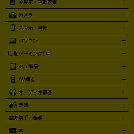
冷暖房・空調家電
オーブンレンジ・電子レンジ
炊飯器・精米機
ホットプレー
歯ブラシ
オメガ
アンテプリマ
OMEGA
ANTEPRIMA
ト・たこ焼き器
ホームベーカリー
電気圧力鍋
ミキサー・カ
カメラ
バレンシアガ
ストーブ
ファンヒーター
電気ヒーター
ふとん乾燥機
加
ッター
調理家電
BALENCIAGA
美容機器の詳細はこちら
ワインセラー
湿器、除湿器
空気清浄器
扇風機
サーキュレーター
ボッテガ・ヴェネタ
バーバリー
Bottega Veneta
BURBERRY
スマホ・携帯
ニコン
Canon
ソニー
富士フイルム
オリンパス
パナソニ
キッチン家電買取の
ブルガリ
カルティエ
BVLGARI
Cartier
ック
一眼レフカメラ
家電買取の詳細はこちら
コンパクトデジカメ（コンデジ）
ミラ
詳細はこちら
パソコン
ドルチェ＆ガッバーナ
フェンディ
Dolce&Gabbana
FENDI
iPhone
Xperia
Android
携帯電話
ポータブル充電器
スマ
ーレス一眼
一眼レフ レンズ各種
レンズフィルター
一脚・
ートフォンアクセサリー
三脚
ロエベ
ティファニー
Loewe
Tiffany&Co.
ゲーミングPC
ノートパソコン
デスクトップパソコン
Mac
パソコンパー
ツ
PCモニター
スマホ・携帯買取の詳細はこちら
パソコン周辺機器
電子ブックリーダー
プ
カメラ買取の詳細はこちら
ブランド品買取の詳細はこちら
iPad製品
デスクトップ
ノートパソコン
PCパーツ
周辺機器
リンター
AV機器
iPad
iPad Pro
ゲーミングPC買取の詳細はこちら
iPad Air
iPad mini
パソコン買取の詳細はこちら
オーディオ機器
ブルーレイ・DVDレコーダー
iPad製品買取の詳細はこちら
音楽プレイヤー
プロジェクタ
ー
ラジカセ
ラジオ
ミニコンポ・システムコンポ
ビデオ
楽器
スピーカー
プリメインアンプ
レコードプレーヤー・ターンテ
デッキ
カラオケ機器
テレビ
ブルーレイ・DVDプレーヤ
ーブル
CDプレイヤー
イヤホン
真空管アンプ
オープンリ
ー
マイク
リモコン
ICレコーダー
記録メディア
映像用
切手・金券
ギター
ベース
アコギ
バイオリン
サックス
フルート
ールデッキ
ヘッドホン
チューナー
AVアンプ
MDプレーヤ
ケーブル
キーボード
アンプ
エフェクター
ー
イコライザー
DATデッキ
ホームシアター・サラウンドセ
本
切手シート
クオカード
テレホンカード
ANA（全日空）株
ット
ウーファー
AV機器買取の詳細はこちら
ワイヤレス・ポータブルスピーカー
スマー