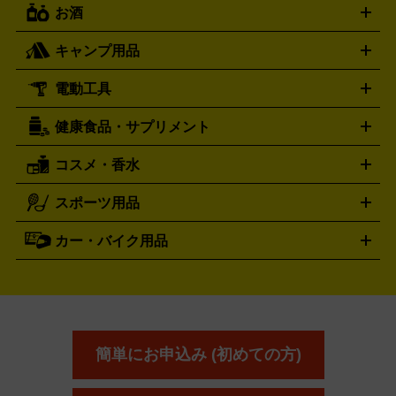
トレーディングカード買取の詳細はこちら
フランクミュラー
グッチ
ゲーム買取の詳細はこちら
FRANCK MULLER
GUCCI
お酒
ライブDVD・Blu-ray
映像ソフト
アイドルCD
写真集
ペン
ハミルトン
ハリー･ウィンストン
Hamilton
Harry Winston
ライト
タオル
アニメ・キャラクターグッズ
Tシャツ
パーカー
はっぴ
生写真
ジャー
キャンプ用品
エルメス
ルミノックス
HERMES
LUMINOX
ウイスキー
ワイン
ブランデー
日本酒・焼酎
各種アルコ
ジ
アクリルキーホルダー
買取の詳細はこちら
トートバッグ
リュック
缶バッ
ール
ジ
ベースボールシャツ
うちわ
電動工具
テント・タープ
時計買取の詳細はこちら
寝袋・キャンプ寝具
ザック・リュック
発電
機
ナイフ
バーナー・バーベキューコンロ
お酒買取の詳細はこちら
ランタン・ライ
アーティスト・アイドルグッズ
健康食品・サプリメント
穴あけ・締付工具
切断工具
研磨工具
電動工具・充電工具
ト
クッカー・調理器具
キャンプテーブル・椅子
登山靴・ト
買取の詳細はこちら
レッキングシューズ
アウトドア用品
コスメ・香水
サントリー
アサヒ
MLM
サントリーウエルネス
カルピス
ハンディGPS、レインウエアなど
電動工具買取の詳細はこちら
スポーツ用品
SK-II
健康食品・サプリメント
シャネル
ドゥ・ラ・メール
キャンプ用品買取の詳細はこちら
エスケーツー
CHANEL
資生堂
買取の詳細はこちら
ポーラ
アディクション
DE LA MER
SHISEIDO
POLA
カー・バイク用品
ゴルフクラブ・ゴルフ用品
ドライバー
アイアンセット
フェ
アユーラ
アールエムケー
アルビ
ADDICTION
AYURA
RMK
アウェイウッド
ウェッジ
パター
ユーティリティ
テニス
オン
アンプリチュード
イヴ・サンローラ
ALBION
Amplitude
タイヤ
ブレーキパーツ
カーナビ
クラッチ
ドライブレコ
ラケット
バドミントンラケット
ン
イプサ
エスティローダー
YVES SAINT LAURENT
IPSA
ーダー
カーオーディオ
エスト
エレガンス
エリクシ
ESTEE LAUDER
est
Elégance
ール
オッペン化粧品
オバジ
花王
カネ
ELIXIR
Obagi
Kao
ボウ
KANEBO
簡単にお申込み (初めての方)
コスメ・香水買取の