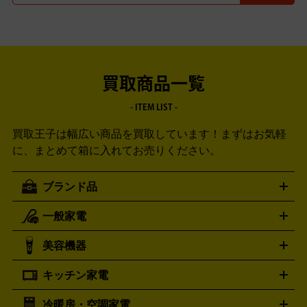
買取商品一覧
- ITEM LIST -
買取王子は幅広い商品を買取しています！
まずはお気軽
に、まとめて箱に入れてお売りください。
ブランド品
一般家電
ルイ・ヴィトン
エルメス
LOUIS VUITTON
HERMES
シャネル
グッチ
コーチ
CHANEL
GUCCI
COACH
美容機器
掃除機
アイロン
ミシン
電話機・FAX
電池・充電池
プラダ
フェリージ
ゴヤール
PRADA
Felisi
GOYARD
キッチン家電
ポーター
美顔器
脱毛器
家電買取の詳細はこちら
ヘアドライヤー
トゥミ
ヘアアイロン
EMS
フェ
PORTER
TUMI
イスケア
ボディケア
マッサージ機
電気シェーバー
電動
トリー バーチ
ロレックス
TORY BURCH
ROLEX
冷暖房・空調家電