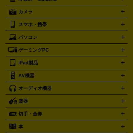
オーブンレンジ・電子レンジ
炊飯器・精米機
ホットプレー
歯ブラシ
オメガ
アンテプリマ
OMEGA
ANTEPRIMA
ト・たこ焼き器
ホームベーカリー
電気圧力鍋
ミキサー・カ
カメラ
バレンシアガ
ストーブ
ファンヒーター
電気ヒーター
ふとん乾燥機
加
ッター
調理家電
BALENCIAGA
美容機器の詳細はこちら
ワインセラー
湿器、除湿器
空気清浄器
扇風機
サーキュレーター
ボッテガ・ヴェネタ
バーバリー
Bottega Veneta
BURBERRY
スマホ・携帯
ニコン
Canon
ソニー
富士フイルム
オリンパス
パナソニ
キッチン家電買取の
ブルガリ
カルティエ
BVLGARI
Cartier
ック
一眼レフカメラ
家電買取の詳細はこちら
コンパクトデジカメ（コンデジ）
ミラ
詳細はこちら
パソコン
ドルチェ＆ガッバーナ
フェンディ
Dolce&Gabbana
FENDI
iPhone
Xperia
Android
携帯電話
ポータブル充電器
スマ
ーレス一眼
一眼レフ レンズ各種
レンズフィルター
一脚・
ートフォンアクセサリー
三脚
ロエベ
ティファニー
Loewe
Tiffany&Co.
ゲーミングPC
ノートパソコン
デスクトップパソコン
Mac
パソコンパー
ツ
PCモニター
スマホ・携帯買取の詳細はこちら
パソコン周辺機器
電子ブックリーダー
プ
カメラ買取の詳細はこちら
ブランド品買取の詳細はこちら
iPad製品
デスクトップ
ノートパソコン
PCパーツ
周辺機器
リンター
AV機器
iPad
iPad Pro
ゲーミングPC買取の詳細はこちら
iPad Air
iPad mini
パソコン買取の詳細はこちら
オーディオ機器
ブルーレイ・DVDレコーダー
iPad製品買取の詳細はこちら
音楽プレイヤー
プロジェクタ
ー
ラジカセ
ラジオ
ミニコンポ・システムコンポ
ビデオ
楽器
スピーカー
プリメインアンプ
レコードプレーヤー・ターンテ
デッキ
カラオケ機器
テレビ
ブルーレイ・DVDプレーヤ
ーブル
CDプレイヤー
イヤホン
真空管アンプ
オープンリ
ー
マイク
リモコン
ICレコーダー
記録メディア
映像用
切手・金券
ギター
ベース
アコギ
バイオリン
サックス
フルート
ールデッキ
ヘッドホン
チューナー
AVアンプ
MDプレーヤ
ケーブル
キーボード
アンプ
エフェクター
ー
イコライザー
DATデッキ
ホームシアター・サラウンドセ
本
切手シート
クオカード
テレホンカード
ANA（全日空）株
ット
ウーファー
AV機器買取の詳細はこちら
ワイヤレス・ポータブルスピーカー
スマー