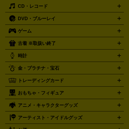
主優待券
JCBギフトカード
楽器買取の詳細はこちら
はがき・年賀状
トスピーカー
交換針・カートリッジ
音響用ケーブル
記録媒
CD・レコード
漫画・コミック
小説
ビジネス書
医学書・教育書
哲学・
体
人文書
趣味・暮らし本
切手・金券買取の詳細はこちら
写真集・絵本
DVD・ブルーレイ
J-POP
アニメ・ゲーム
サウンドトラック
ロック
ハード
オーディオ買取の詳細はこちら
ロック・ヘヴィーメタル
本買取の詳細はこちら
ジャズ
クラシック
ソウル・R＆
ゲーム
映画
ドラマ
アニメ
ミュージックビデオ
アイドル
スポ
B
歌謡曲・演歌
洋楽
K-POP
ブルース・カントリー
ヒッ
ーツ
お笑い
ドキュメンタリー
舞台・ステージ
プホップ
ダンス・エレクトロニカ
フュージョン
ワール
古着 ※取扱い終了
ニンテンドー Switch2
ニンテンドー Switch
ド
ヒーリング・ニューエイジ
キッズ・ファミリー
日本の伝
スイッチ2
スイッチ
ニンテンドー 3DS
DVD買取の詳細はこちら
ニンテンドー DS
PS5
PS4
統芸能・芸能
カラオケ
スポーツ・カルチャー
プレステ5
時計
PS3
PS Vita
PSP
PS4 pro
PS2
プレステ4
プレステ3
古着買取の詳細はこちら
プレイステーション
PS VR
ゲームボーイ
ゲームボーイア
CD・レコード買取の詳細はこちら
金・プラチナ・宝石
ドバンス
ロレックス
Wii
Wii U
オメガ
ゲームキューブ
XBOX One
XBOX
ROLEX
OMEGA
One X
XBOX One S
XBOX 360
ファミコン
スーパーファ
タグホイヤー
カシオ
セイコー
TAG Heuer
SEIKO
CASIO
トレーディングカード
ゴールド
インゴット
コイン・金貨
メダル・記念品
ジュ
ミコン
ニンテンドー64
セガサターン
ドリームキャスト
G-SHOCK
パネライ
カルティエ
Gショック
Panerai
Cartier
エリー・宝石
シルバーアクセサリー
銀食器・カトラリー
PCエンジン
ネオジオ
メガドライブ
PCゲーム
ゲームパッ
おもちゃ・フィギュア
スウォッチ
ポケモンカード
遊戯王
センチュリー
ワンピースカード
デュエルマスター
Swatch
CENTURY
ド
メモリーカード
アーケードスティック
レーシングコント
ズ
ホロライブ オフィシャルカードゲーム
サプライ品
未開
ローラー
ヘッドセット
amiibo
ニンテンドークラシックミニ
タイメックス
シチズン
プレゲ
TIMEX
CITIZEN
Breguet
アニメ・キャラクターグッズ
フィギュア
プラモデル
ミニカー
レトロトイ
エアガン・
封ボックス
金・プラチナ買取の詳細はこちら
未開封パック
その他カードゲーム
その他コレク
ファミコン
ニンテンドークラシックミニスーパーファミコン
ブルガリ
ダニエル・ウェリントン
BVLGARI
Daniel Wellington
モデルガン
ドール
鉄道模型
ションカード
メガドライブミニ
レトロフリーク
レトロゲーム互換機
アーティスト・アイドルグッズ
ディーゼル
アルマーニ
フェンディ
VTuberグッズ
缶バッジ
アクリルグッズ
ラバスト
タペス
Diesel
ARMANI
FENDI
トリー
抱き枕カバー
おもちゃ買取の詳細はこちら
一番くじ
ぬいぐるみ
トレーディングカード買取の詳細はこちら
フランクミュラー
グッチ
ゲーム買取の詳細はこちら
FRANCK MULLER
GUCCI