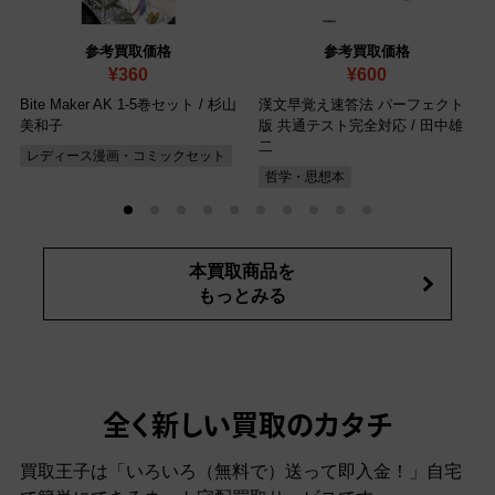
参考買取価格
参考買取価格
¥360
¥600
Bite Maker AK 1-5巻セット / 杉山
漢文早覚え速答法 パーフェクト
美和子
版 共通テスト完全対応 / 田中雄
二
レディース漫画・コミックセット
哲学・思想本
本買取商品を
もっとみる
全く新しい買取のカタチ
買取王子は「いろいろ（無料で）送って即入金！」自宅