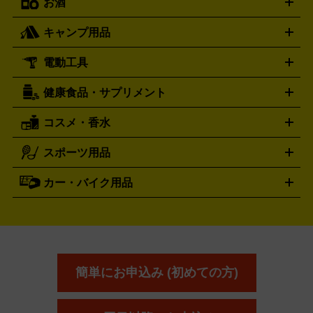
お酒
ライブDVD・Blu-ray
映像ソフト
アイドルCD
写真集
ペン
ハミルトン
ハリー･ウィンストン
Hamilton
Harry Winston
ライト
タオル
アニメ・キャラクターグッズ
Tシャツ
パーカー
はっぴ
生写真
ジャー
キャンプ用品
エルメス
ルミノックス
HERMES
LUMINOX
ウイスキー
ワイン
ブランデー
日本酒・焼酎
各種アルコ
ジ
アクリルキーホルダー
買取の詳細はこちら
トートバッグ
リュック
缶バッ
ール
ジ
ベースボールシャツ
うちわ
電動工具
テント・タープ
時計買取の詳細はこちら
寝袋・キャンプ寝具
ザック・リュック
発電
機
ナイフ
バーナー・バーベキューコンロ
お酒買取の詳細はこちら
ランタン・ライ
アーティスト・アイドルグッズ
健康食品・サプリメント
穴あけ・締付工具
切断工具
研磨工具
電動工具・充電工具
ト
クッカー・調理器具
キャンプテーブル・椅子
登山靴・ト
買取の詳細はこちら
レッキングシューズ
アウトドア用品
コスメ・香水
サントリー
アサヒ
MLM
サントリーウエルネス
カルピス
ハンディGPS、レインウエアなど
電動工具買取の詳細はこちら
スポーツ用品
SK-II
健康食品・サプリメント
シャネル
ドゥ・ラ・メール
キャンプ用品買取の詳細はこちら
エスケーツー
CHANEL
資生堂
買取の詳細はこちら
ポーラ
アディクション
DE LA MER
SHISEIDO
POLA
カー・バイク用品
ゴルフクラブ・ゴルフ用品
ドライバー
アイアンセット
フェ
アユーラ
アールエムケー
アルビ
ADDICTION
AYURA
RMK
アウェイウッド
ウェッジ
パター
ユーティリティ
テニス
オン
アンプリチュード
イヴ・サンローラ
ALBION
Amplitude
タイヤ
ブレーキパーツ
カーナビ
クラッチ
ドライブレコ
ラケット
バドミントンラケット
ン
イプサ
エスティローダー
YVES SAINT LAURENT
IPSA
ーダー
カーオーディオ
エスト
エレガンス
エリクシ
ESTEE LAUDER
est
Elégance
ール
オッペン化粧品
オバジ
花王
カネ
ELIXIR
Obagi
Kao
ボウ
KANEBO
簡単にお申込み (初めての方)
コスメ・香水買取の
詳細はこちら