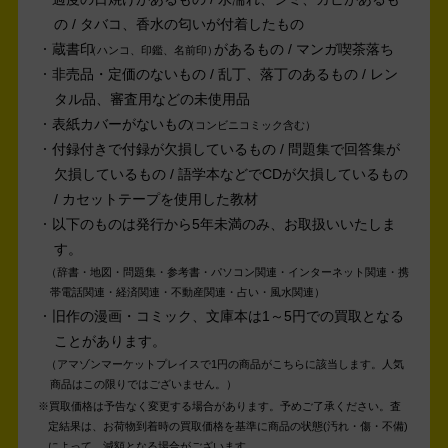
の / タバコ、香水の匂いが付着したもの
蔵書印
があるもの / マンガ喫茶落ち
ハンコ、印鑑、名前印
非売品・定価のないもの / 乱丁、落丁のあるもの / レン
タル品、審査用などの未使用品
表紙カバーがないもの
コンビニコミック含む
付録付きで付録が欠損しているもの / 問題集で回答集が
欠損しているもの / 語学本などでCDが欠損しているもの
/ カセットテープを使用した教材
以下のものは発行から5年未満のみ、お取扱いいたしま
す。
辞書・地図・問題集・参考書・パソコン関連・インターネット関連・携
帯電話関連・経済関連・不動産関連・占い・風水関連
旧作の漫画・コミック、文庫本は1～5円での買取となる
ことがあります。
アマゾンマーケットプレイスで1円の商品がこちらに該当します。人気
商品はこの限りではございません。
買取価格は予告なく変更する場合があります。予めご了承ください。
査
定結果は、お荷物到着時の買取価格を基準に商品の状態(汚れ・傷・不備)
によって、減額となる場合がございます。