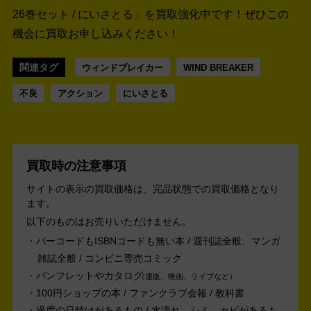
26巻セット / にいさとる」を買取強化中です！
ぜひこの
機会に買取お申し込みください！
関連タグ
ウィンドブレイカー
WIND BREAKER
不良
アクション
にいさとる
買取時の注意事項
サイトの表示の買取価格は、完品状態での買取価格となり
ます。
以下のものはお売りいただけません。
バーコードもISBNコードも無い本 / 週刊誌全般、マンガ
雑誌全般 / コンビニ専売コミック
パンフレットやカタログ
通販、映画、ライブなど
100円ショップの本 / ファンクラブ会報 / 教科書
過度の日焼けがあるもの / 水濡れ、シミ、カビがあるも