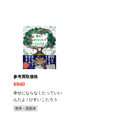
参考買取価格
参考買取価格
¥940
¥1,630
幸せにならなくたっていい
霊的統合へのスピリチュ
んだよ / ひすいこたろう
ル大全: 進化はスピリッ
の一体化に始まる! / サア
哲学・思想本
ラ、アントワン・シュバ
エ
宗教本