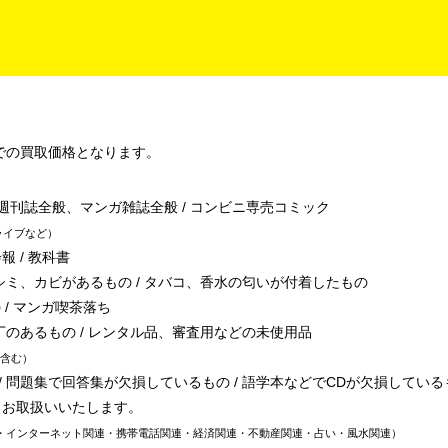
での買取価格となります。
/ 週刊誌全般、マンガ雑誌全般 / コンビニ専売コミック
ライブなど
報 / 教科書
シミ、カビがあるもの / タバコ、香水の匂いが付着したもの
 / マンガ喫茶落ち
丁のあるもの / レンタル品、審査用などの未使用品
含む
 問題集で回答集が欠損しているもの / 語学本などでCDが欠損している
、お取扱いいたします。
・インターネット関連・携帯電話関連・経済関連・不動産関連・占い・風水関連