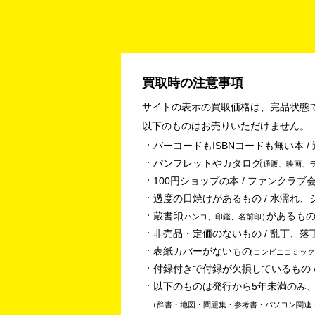
買取時の注意事項
サイトの表示の買取価格は、完品状態
以下のものはお売りいただけません。
バーコードもISBNコードも無い本 
パンフレットやカタログ
通販、映画、
100円ショップの本 / ファンクラブ会
過度の日焼けがあるもの / 水濡れ、
蔵書印
があるもの
ハンコ、印鑑、名前印
非売品・定価のないもの / 乱丁、落
表紙カバーがないもの
コンビニコミック
付録付きで付録が欠損しているもの /
以下のものは発行から5年未満のみ
辞書・地図・問題集・参考書・パソコン関連