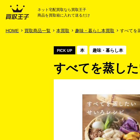
ネット宅配買取なら買取王子
商品を買取箱に入れて送るだけ
HOME
ご利用ガイド
HOME
買取商品一覧
本買取
趣味・暮らし本買取
すべてを蒸
本
趣味・暮らし本
PICK UP
すべてを蒸したい