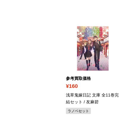
ICK UP
考買取価格
参考買取価格
830
¥160
Iエージェント時代のDX ビ
浅草鬼嫁日記 文庫 全11巻完
ネスオーケストレーショ
結セット / 友麻碧
の衝撃 / 安部慶喜, 柳剛洋,
ラノベセット
弘潤一郎
の他ビジネス書