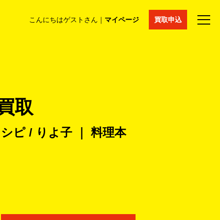
こんにちはゲストさん｜
マイページ
買取申込
法人買取
コラム
マイページ
採用情報
通販サイト
 買取
ピ / りよ子 ｜ 料理本