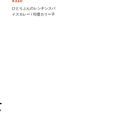
¥310
¥740
ひとりぶんのレンチンスパ
痩せる無水カレー / 無水
イスカレー / 印度カリー子
ーニキ
て