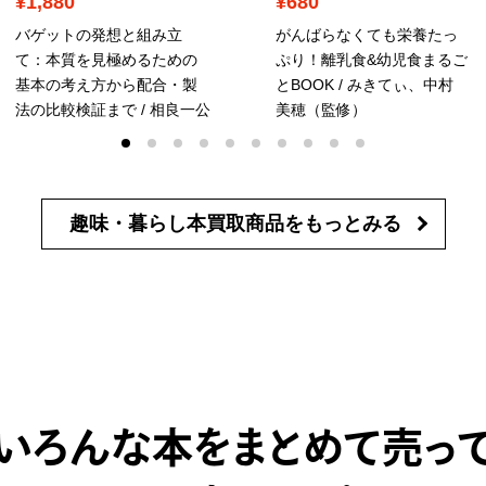
¥1,880
¥680
バゲットの発想と組み立
がんばらなくても栄養たっ
て：本質を見極めるための
ぷり！離乳食&幼児食まるご
基本の考え方から配合・製
とBOOK / みきてぃ、中村
法の比較検証まで / 相良一公
美穂（監修）
趣味・暮らし本買取商品を
もっとみる
いろんな本をまとめて売っ