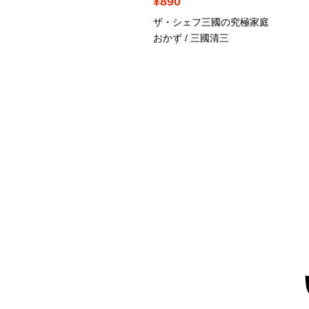
840
¥890
るの献立日記 / 黒木華
ザ・シェフ三國の究極家庭
おかず / 三國清三