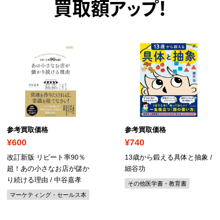
買取額アップ！
参考買取価格
参考買取価格
¥600
¥740
改訂新版 リピート率90％
13歳から鍛える具体と抽象 /
超！あの小さなお店が儲か
細谷功
り続ける理由 / 中谷嘉孝
その他医学書・教育書
マーケティング・セールス本